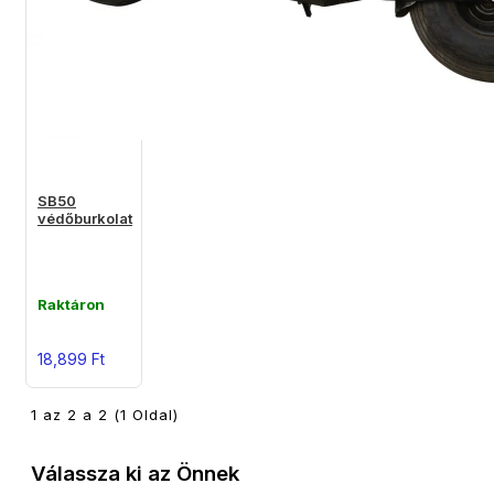
SB50
védőburkolat
Raktáron
18,899 Ft
1 az 2 a 2 (1 Oldal)
Válassza ki az Önnek