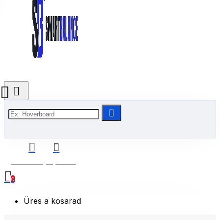
0 Termék(ek) - 0 Ft
0
Üres a kosarad