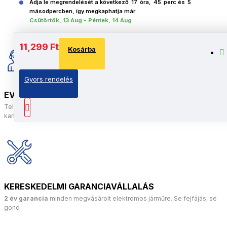
Adja le megrendelését a következő
17
óra,
45
perc és
4
másodpercben, így megkaphatja már:
Csütörtök, 13 Aug - Péntek, 14 Aug
11,299 Ft
Kosárba
Gyors rendelés
EV-DOCTOR MŰHELY
Teljes szakértői csapat az elektromos járművek javításához és
karbantartásához
KERESKEDELMI GARANCIAVÁLLALÁS
2 év garancia
minden megvásárolt elektromos járműre. Se fejfájás, se
gond