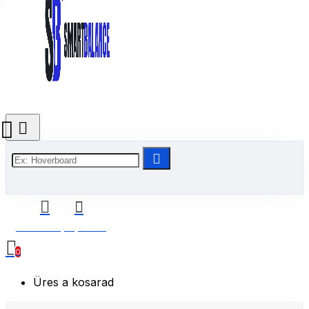
0 Termék(ek) - 0 Ft
0
Üres a kosarad