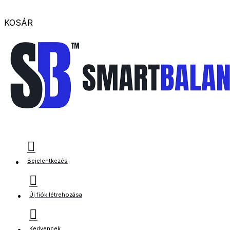
KOSÁR
Bejelentkezés
Új fiók létrehozása
Kedvencek