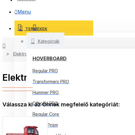
Menu
TERMÉKEK
Kategóriák
Elektromos Járművek
HOVERBOARD
Regular PRO
Elektromos Járművek
Transformers PRO
Hummer PRO
Offroad PRO
Válassza ki az Önnek megfelelő kategóriát:
Regular Core
Jetson Prism