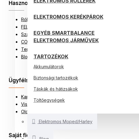
ELEKTROMOS ROLLEREK
Hasznos információ
ELEKTROMOS KERÉKPÁROK
Rólunk
FELHASZNÁLÁSI FELTÉTELEK
EGYÉB SMARTBALANCE
Szállítással kapcsolatos részletek
ELEKTROMOS JÁRMŰVEK
COOKIEK (SÜTIK) HASZNÁLATÁNAK SZABÁLYZATA
Termékek visszaküldése
TARTOZÉKOK
Blog
Akkumulátorok
Biztonsági tartozékok
Ügyfélszolgálat
Táskák és hátizsákok
Kapcsolat
Töltőegységek
Visszatérési feltételek
Oldaltérkép
Elektromos Moped/Harley
Saját fiók
Blog