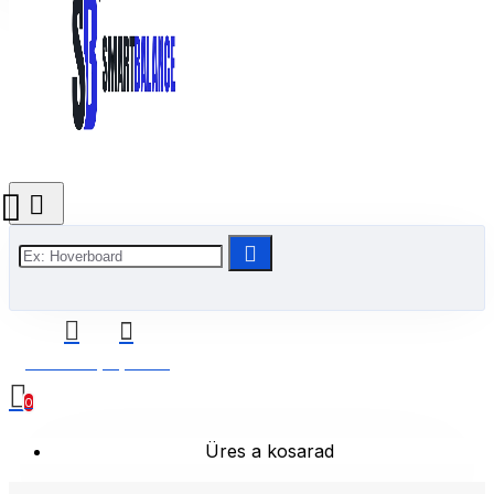
0 Termék(ek) - 0 Ft
0
Üres a kosarad