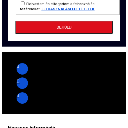
Elolvastam és elfogadom a felhasználási
feltételeket:
FELHASZNÁLÁSI FELTÉTELEK
BEKŰLD