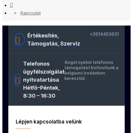
Kapcsolat
+3614453631
Értékesítés,
Támogatás, Szerviz
Angol nyelvű telefonos
Telefonos
támogatást biztosítunk a
ügyfélszolgálat
belgiumi irodánkon
keresztül.
nyitvatartása
Hétfő–Péntek,
8:30 – 16:30
Lépjen kapcsolatba velünk