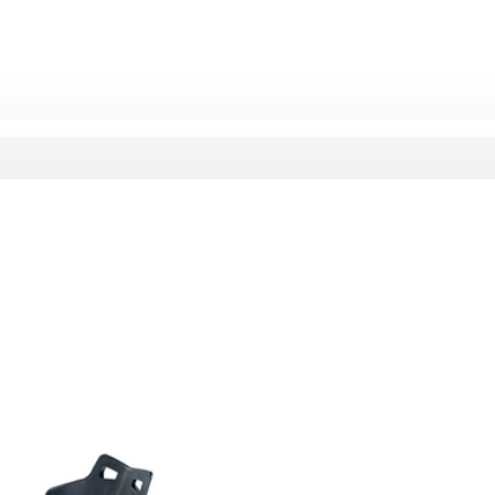
olos, Transformers Thunderstorm PRO, Nagy Hatótáv
Model:
5407011190464