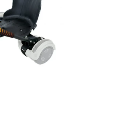
135,690 Ft
Elkelt
Gyors rendelés