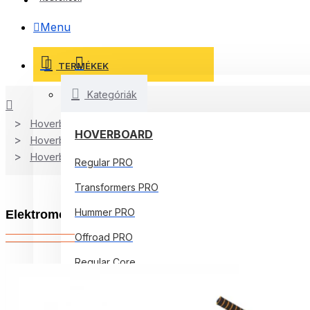
Menu
TERMÉKEK
Kategóriák
Hoverboard Kart
HOVERBOARD
Hoverboard
Hoverboard Kart
Regular PRO
Transformers PRO
Hummer PRO
Elektromos Hoverboard Standard GoKart Szett, 8 c
Offroad PRO
Regular Core
Jetson Prism