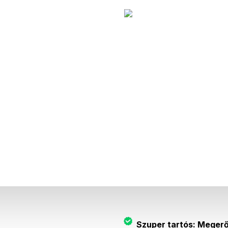
Leírás
Az autonómia típusa
Távolság
Akkumulátor-kapacitás
Ár
Szuper tartós: Megerő