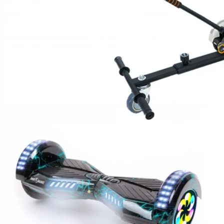
Hoverboard Kart
Hoverboard Üléssel
ELEKTROMOS JÁRMŰVEK
Városi Elektromos Járművek
Nagy Teherszállító Járművek
Városi Mobilitási Robogó
ELEKTROMOS ROBOGÓK
Moped/Elektromos Harley
Horwin Robogók
Gowow Motorkerékpárok
Sur-Ron Motorkerékpárok