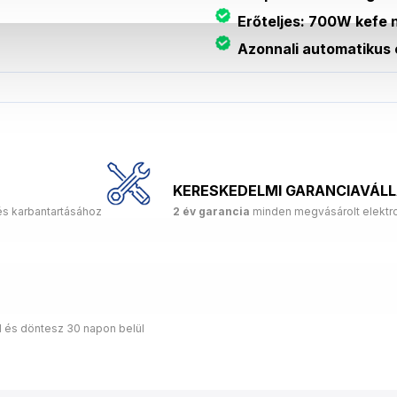
Erőteljes: 700W kefe n
Azonnali automatikus 
KERESKEDELMI GARANCIAVÁL
és karbantartásához
2 év garancia
minden megvásárolt elektro
d és döntesz 30 napon belül