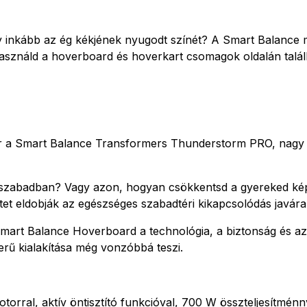
gy inkább az ég kékjének nyugodt színét? A Smart Balance m
Használd a hoverboard és hoverkart csomagok oldalán talál
 a Smart Balance Transformers Thunderstorm PRO, nagy ha
 szabadban? Vagy azon, hogyan csökkentsd a gyereked képer
tet eldobják az egészséges szabadtéri kikapcsolódás javára
rt Balance Hoverboard a technológia, a biztonság és az i
rű kialakítása még vonzóbbá teszi.
torral, aktív öntisztító funkcióval, 700 W összteljesítménn