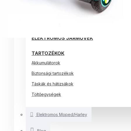
ELEKTROMOS ROLLEREK
ELEKTROMOS KERÉKPÁROK
EGYÉB SMARTBALANCE
ELEKTROMOS JÁRMŰVEK
TARTOZÉKOK
Akkumulátorok
Biztonsági tartozékok
Táskák és hátizsákok
Töltőegységek
Elektromos Moped/Harley
Blog