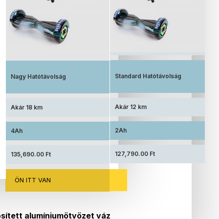
Elérhető ár, standard akkumulátorral
Megnövelt üzemidő, nagy kapacitású
akkumulátorral felszerelve
Standard Hatótávolság
Nagy Hatótávolság
Akár 12 km
Akár 18 km
2Ah
4Ah
127,790.00 Ft
135,690.00 Ft
ÖN ITT VAN
sített alumíniumötvözet váz