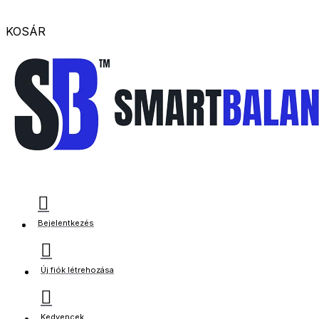
KOSÁR
Bejelentkezés
Új fiók létrehozása
Kedvencek