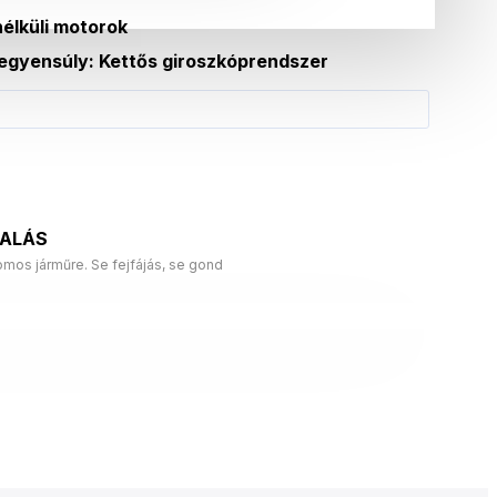
élküli motorok
egyensúly: Kettős giroszkóprendszer
LALÁS
mos járműre. Se fejfájás, se gond