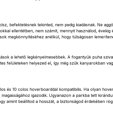
z, befektetésnek tekinted, nem pedig kiadásnak. Ne aggódj
kkal ellentétben, nem számít, mennyit használod, évekig él
zások megkönnyítéséhez anélkül, hogy túlságosan lemeríte
azások a lehető legkényelmesebbek. A fogantyúk puha sziv
entes felületeken helyezed el, így még szűk kanyarokban va
s és 10 colos hoverboarddal kompatibilis. Ha olyan hoverk
ó magasságához igazodik. Ugyanazon a parkba tett kirándulá
gy amint beállítod a hosszát, a biztonságod érdekében rög