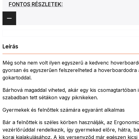
FONTOS RÉSZLETEK:
Leírás
Még soha nem volt ilyen egyszerű a kedvenc hoverboardo
gyorsan és egyszerűen felszerelheted a hoverboardodra a 
gokartoddal.
Bárhová magaddal viheted, akár egy kis csomagtartóban is
szabadban tett sétákon vagy piknikeken.
Gyermekek és felnőttek számára egyaránt alkalmas
Bár a felnőttek is széles körben használják, az Ergonom
vezérlőrúddal rendelkezik, így gyermeked előre, hátra, ba
korai kialakulásához. A kis versenyződ már egészen kicsi