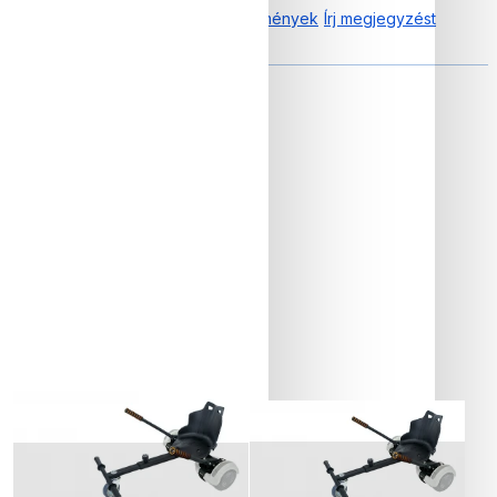
0.00 tól től 0 Vélemények
Írj megjegyzést
Akkumulátor és autonómia
Elkelt
Elkelt