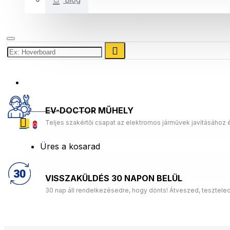
+3614453631
0 Termék(ek) - 0 Ft
EV-DOCTOR MŰHELY
Teljes szakértői csapat az elektromos járművek javításához 
0
Üres a kosarad
VISSZAKÜLDÉS 30 NAPON BELÜL
30 nap áll rendelkezésedre, hogy dönts! Átveszed, tesztele