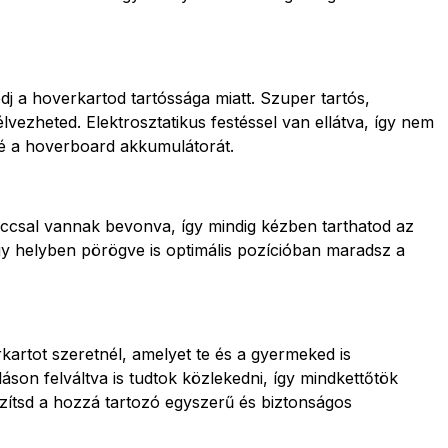
 a hoverkartod tartóssága miatt. Szuper tartós,
vezheted. Elektrosztatikus festéssel van ellátva, így nem
né a hoverboard akkumulátorát.
accsal vannak bevonva, így mindig kézben tarthatod az
gy helyben pörögve is optimális pozícióban maradsz a
artot szeretnél, amelyet te és a gyermeked is
son felváltva is tudtok közlekedni, így mindkettőtök
zítsd a hozzá tartozó egyszerű és biztonságos