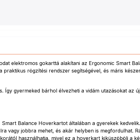
dat elektromos gokarttá alakítani az Ergonomic Smart Bal
praktikus rögzítési rendszer segítségével, és máris késze
. Így gyermeked bárhol élvezheti a vidám utazásokat az új 
ic Smart Balance Hoverkartot általában a gyerekek kedveli
lra vagy jobbra mehet, és akár helyben is megfordulhat. Rá
 korától használhatja, mivel ez a hoverkart kiküszöböli a