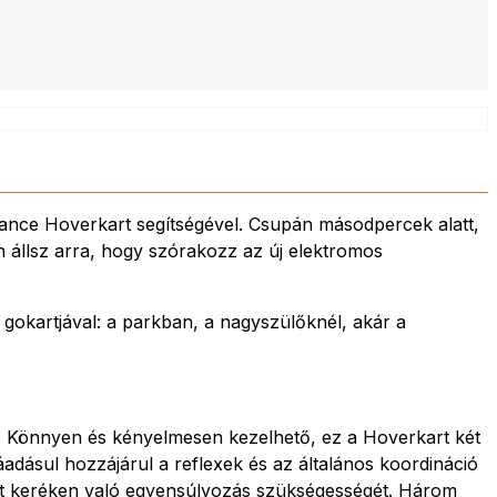
ance Hoverkart segítségével. Csupán másodpercek alatt,
n állsz arra, hogy szórakozz az új elektromos
gokartjával: a parkban, a nagyszülőknél, akár a
k. Könnyen és kényelmesen kezelhető, ez a Hoverkart két
adásul hozzájárul a reflexek és az általános koordináció
 két keréken való egyensúlyozás szükségességét. Három