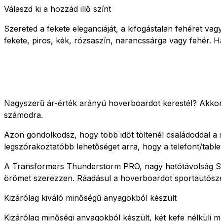
Válaszd ki a hozzád illő színt
Szereted a fekete eleganciáját, a kifogástalan fehéret va
fekete, piros, kék, rózsaszín, narancssárga vagy fehér. 
Nagyszerű ár-érték arányú hoverboardot kerestél? Akkor
számodra.
Azon gondolkodsz, hogy több időt töltenél családoddal a
legszórakoztatóbb lehetőséget arra, hogy a telefont/table
A Transformers Thunderstorm PRO, nagy hatótávolság Sma
örömet szerezzen. Ráadásul a hoverboardot sportautósze
Kizárólag kiváló minőségű anyagokból készült
Kizárólag minőségi anyagokból készült, két kefe nélküli mo