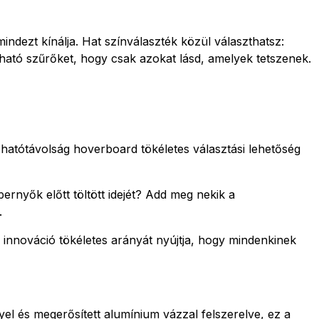
indezt kínálja. Hat színválaszték közül választhatsz:
ható szűrőket, hogy csak azokat lásd, amelyek tetszenek.
tótávolság hoverboard tökéletes választási lehetőség
nyők előtt töltött idejét? Add meg nekik a
.
nnováció tökéletes arányát nyújtja, hogy mindenkinek
yel és megerősített alumínium vázzal felszerelve, ez a