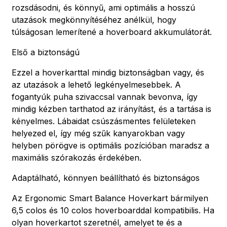
rozsdásodni, és könnyű, ami optimális a hosszú
utazások megkönnyítéséhez anélkül, hogy
túlságosan lemerítené a hoverboard akkumulátorát.
Első a biztonságú
Ezzel a hoverkarttal mindig biztonságban vagy, és
az utazások a lehető legkényelmesebbek. A
fogantyúk puha szivaccsal vannak bevonva, így
mindig kézben tarthatod az irányítást, és a tartása is
kényelmes. Lábaidat csúszásmentes felületeken
helyezed el, így még szűk kanyarokban vagy
helyben pörögve is optimális pozícióban maradsz a
maximális szórakozás érdekében.
Adaptálható, könnyen beállítható és biztonságos
Az Ergonomic Smart Balance Hoverkart bármilyen
6,5 colos és 10 colos hoverboarddal kompatibilis. Ha
olyan hoverkartot szeretnél, amelyet te és a