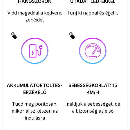
HANGSZÓRÓK
UTADAT LED-EKKEL
Vidd magaddal a kedvenc
Tűnj ki nappal és éjjel is
zenéidet
AKKUMULÁTORTÖLTÉS-
SEBESSÉGKORLÁT: 15
ÉRZÉKELŐ
KM/H
Tudd meg pontosan,
Imádjuk a sebességet, de
mikor állsz készen az
a biztonság az első
indulásra