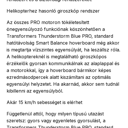
Helikopterhez hasonló giroszkóp rendszer
Az összes PRO motoron tökéletesített
önegyensúlyozó funkciónak köszönhetően a
Transformers Thunderstorm Blue PRO, standard
hatótávolság Smart Balance hoverboard még akkor
is megtartja vízszintes egyensúlyát, ha leszállsz róla.
A helikoptereknél is megtalálható giroszkópos
érzékelők gyorsan kommunikálnak az alaplappal és
a motorokkal, így a hoverboard bármikor képes
ezredmásodpercek alatt kiszámítani az optimális
egyensúlyi helyzetet. Ha akarnád, akkor sem tudnál
kibillenni az egyensúlyból.
Akár 15 km/h sebességet is elérhet
Függetlenül attól, hogy milyen típusú utazást
szeretsz: gyors vagy egyenletes gyorsulást, a
Transformers Thunderstorm Blue PRO, standard