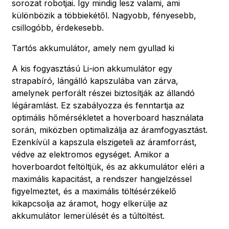
sorozat robotjai. Így mindig lesz valami, ami
különbözik a többiekétől. Nagyobb, fényesebb,
csillogóbb, érdekesebb.
Tartós akkumulátor, amely nem gyullad ki
A kis fogyasztású Li-ion akkumulátor egy
strapabíró, lángálló kapszulába van zárva,
amelynek perforált részei biztosítják az állandó
légáramlást. Ez szabályozza és fenntartja az
optimális hőmérsékletet a hoverboard használata
során, miközben optimalizálja az áramfogyasztást.
Ezenkívül a kapszula elszigeteli az áramforrást,
védve az elektromos egységet. Amikor a
hoverboardot feltöltjük, és az akkumulátor eléri a
maximális kapacitást, a rendszer hangjelzéssel
figyelmeztet, és a maximális töltésérzékelő
kikapcsolja az áramot, hogy elkerülje az
akkumulátor lemerülését és a túltöltést.