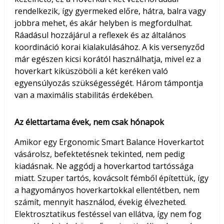
rendelkezik, így gyermeked előre, hátra, balra vagy
jobbra mehet, és akár helyben is megfordulhat.
Ráadásul hozzájárul a reflexek és az általános
koordináció korai kialakulásához. A kis versenyződ
már egészen kicsi korától használhatja, mivel ez a
hoverkart kiküszöböli a két keréken való
egyensúlyozás szükségességét. Három támpontja
van a maximális stabilitás érdekében.
Az élettartama évek, nem csak hónapok
Amikor egy Ergonomic Smart Balance Hoverkartot
vásárolsz, befektetésnek tekinted, nem pedig
kiadásnak. Ne aggódj a hoverkartod tartóssága
miatt. Szuper tartós, kovácsolt fémből építettük, így
a hagyományos hoverkartokkal ellentétben, nem
számít, mennyit használod, évekig élvezheted.
Elektrosztatikus festéssel van ellátva, így nem fog