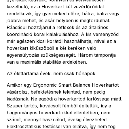
kezelhető, ez a Hoverkart két vezérlőrúddal
rendelkezik, így gyermeked előre, hátra, balra vagy
jobbra mehet, és akár helyben is megfordulhat.
Ráadásul hozzájárul a reflexek és az általános
koordináció korai kialakulásához. A kis versenyződ
már egészen kicsi korától használhatja, mivel ez a
hoverkart kiküszöböli a két keréken való
egyensúlyozás szükségességét. Három támpontja
van a maximális stabilitás érdekében.
Az élettartama évek, nem csak hónapok
Amikor egy Ergonomic Smart Balance Hoverkartot
vásárolsz, befektetésnek tekinted, nem pedig
kiadásnak. Ne aggódj a hoverkartod tartóssága miatt.
Szuper tartós, kovácsolt fémből építettük, így a
hagyományos hoverkartokkal ellentétben, nem
számít, mennyit használod, évekig élvezheted.
Elektrosztatikus festéssel van ellátva, így nem fog