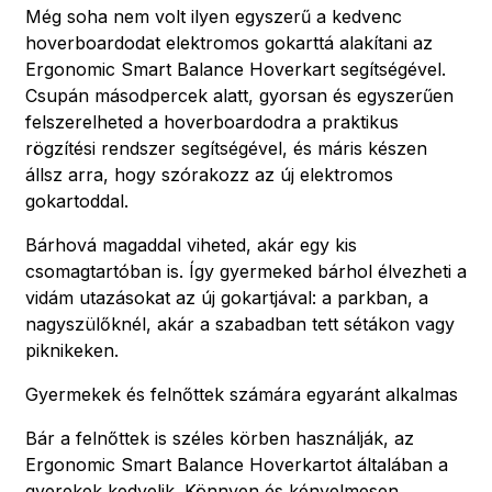
Még soha nem volt ilyen egyszerű a kedvenc
hoverboardodat elektromos gokarttá alakítani az
Ergonomic Smart Balance Hoverkart segítségével.
Csupán másodpercek alatt, gyorsan és egyszerűen
felszerelheted a hoverboardodra a praktikus
rögzítési rendszer segítségével, és máris készen
állsz arra, hogy szórakozz az új elektromos
gokartoddal.
Bárhová magaddal viheted, akár egy kis
csomagtartóban is. Így gyermeked bárhol élvezheti a
vidám utazásokat az új gokartjával: a parkban, a
nagyszülőknél, akár a szabadban tett sétákon vagy
piknikeken.
Gyermekek és felnőttek számára egyaránt alkalmas
Bár a felnőttek is széles körben használják, az
Ergonomic Smart Balance Hoverkartot általában a
gyerekek kedvelik. Könnyen és kényelmesen