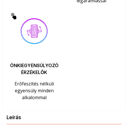
légáramlással
ÖNKIEGYENSÚLYOZÓ
ÉRZÉKELŐK
Erőfeszítés nélküli
egyensúly minden
alkalommal
Leírás