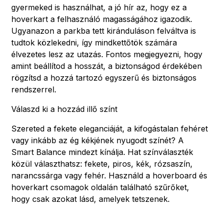
gyermeked is használhat, a jó hír az, hogy ez a
hoverkart a felhasználó magasságához igazodik.
Ugyanazon a parkba tett kiránduláson felváltva is
tudtok közlekedni, így mindkettőtök számára
élvezetes lesz az utazás. Fontos megjegyezni, hogy
amint beállítod a hosszát, a biztonságod érdekében
rögzítsd a hozzá tartozó egyszerű és biztonságos
rendszerrel.
Válaszd ki a hozzád illő színt
Szereted a fekete eleganciáját, a kifogástalan fehéret
vagy inkább az ég kékjének nyugodt színét? A
Smart Balance mindezt kínálja. Hat színválaszték
közül választhatsz: fekete, piros, kék, rózsaszín,
narancssárga vagy fehér. Használd a hoverboard és
hoverkart csomagok oldalán található szűrőket,
hogy csak azokat lásd, amelyek tetszenek.