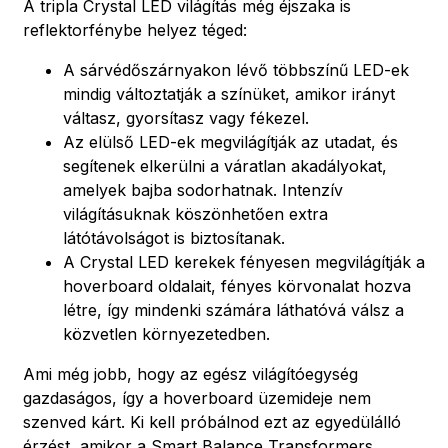
A tripla Crystal LED világítás még éjszaka is
reflektorfénybe helyez téged:
A sárvédőszárnyakon lévő többszínű LED-ek
mindig változtatják a színüket, amikor irányt
váltasz, gyorsítasz vagy fékezel.
Az elülső LED-ek megvilágítják az utadat, és
segítenek elkerülni a váratlan akadályokat,
amelyek bajba sodorhatnak. Intenzív
világításuknak köszönhetően extra
látótávolságot is biztosítanak.
A Crystal LED kerekek fényesen megvilágítják a
hoverboard oldalait, fényes körvonalat hozva
létre, így mindenki számára láthatóvá válsz a
közvetlen környezetedben.
Ami még jobb, hogy az egész világítóegység
gazdaságos, így a hoverboard üzemideje nem
szenved kárt. Ki kell próbálnod ezt az egyedülálló
érzést, amikor a Smart Balance Transformers