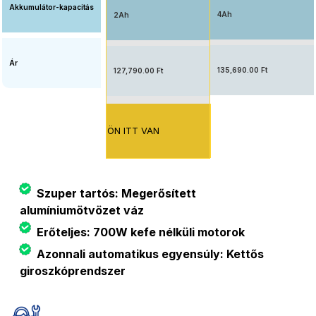
Akkumulátor-kapacitás
4Ah
2Ah
Ár
135,690.00 Ft
127,790.00 Ft
ÖN ITT VAN
Szuper tartós: Megerősített
alumíniumötvözet váz
Erőteljes: 700W kefe nélküli motorok
Azonnali automatikus egyensúly: Kettős
giroszkóprendszer