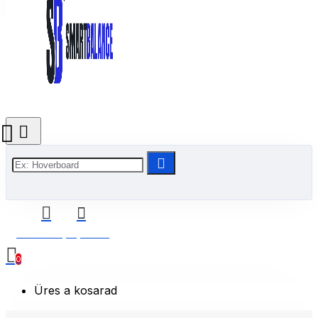
0 Termék(ek) - 0 Ft
0
Üres a kosarad