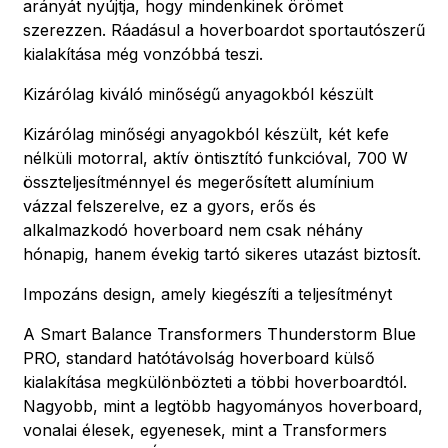
arányát nyújtja, hogy mindenkinek örömet
szerezzen. Ráadásul a hoverboardot sportautószerű
kialakítása még vonzóbbá teszi.
Kizárólag kiváló minőségű anyagokból készült
Kizárólag minőségi anyagokból készült, két kefe
nélküli motorral, aktív öntisztító funkcióval, 700 W
összteljesítménnyel és megerősített alumínium
vázzal felszerelve, ez a gyors, erős és
alkalmazkodó hoverboard nem csak néhány
hónapig, hanem évekig tartó sikeres utazást biztosít.
Impozáns design, amely kiegészíti a teljesítményt
A Smart Balance Transformers Thunderstorm Blue
PRO, standard hatótávolság hoverboard külső
kialakítása megkülönbözteti a többi hoverboardtól.
Nagyobb, mint a legtöbb hagyományos hoverboard,
vonalai élesek, egyenesek, mint a Transformers