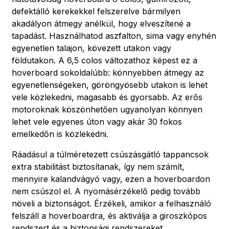
defektálló kerekekkel felszerelve bármilyen
akadályon átmegy anélkül, hogy elveszítené a
tapadást. Használhatod aszfalton, sima vagy enyhén
egyenetlen talajon, kövezett utakon vagy
földutakon. A 6,5 colos változathoz képest ez a
hoverboard sokoldalúbb: könnyebben átmegy az
egyenetlenségeken, göröngyösebb utakon is lehet
vele közlekedni, magasabb és gyorsabb. Az erős
motoroknak köszönhetően ugyanolyan könnyen
lehet vele egyenes úton vagy akár 30 fokos
emelkedőn is közlekedni.
Ráadásul a túlméretezett csúszásgátló tappancsok
extra stabilitást biztosítanak, így nem számít,
mennyire kalandvágyó vagy, ezen a hoverboardon
nem csúszol el. A nyomásérzékelő pedig tovább
növeli a biztonságot. Érzékeli, amikor a felhasználó
felszáll a hoverboardra, és aktiválja a giroszkópos
rendszert és a biztonsági rendszereket.