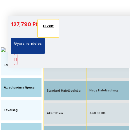
Akkumulátor és autonómia
127,790 Ft
Elkelt
Elkelt
Elkelt
Gyors rendelés
Elérhető ár, standard
Megnövelt üzemidő, nagy
akkumulátorral
kapacitású akkumulátorral
felszerelve
Leírás
Az autonómia típusa
Nagy Hatótávolság
Standard Hatótávolság
Távolság
Akár 18 km
Akár 12 km