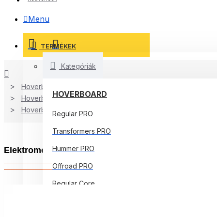
Menu
TERMÉKEK
Kategóriák
Hoverboard Kart
HOVERBOARD
Hoverboard
Hoverboard Kart
Regular PRO
Transformers PRO
Hummer PRO
Elektromos Hoverboard Standard GoKart Szett, 8 c
Offroad PRO
Regular Core
Jetson Prism