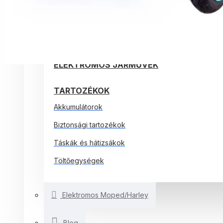
ELEKTROMOS ROLLEREK
ELEKTROMOS KERÉKPÁROK
EGYÉB SMARTBALANCE
ELEKTROMOS JÁRMŰVEK
TARTOZÉKOK
Akkumulátorok
Biztonsági tartozékok
Táskák és hátizsákok
Töltőegységek
Elektromos Moped/Harley
Blog