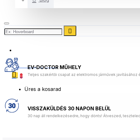
+3614453631
0 Termék(ek) - 0 Ft
EV-DOCTOR MŰHELY
Teljes szakértői csapat az elektromos járművek javításához 
0
Üres a kosarad
VISSZAKÜLDÉS 30 NAPON BELÜL
30 nap áll rendelkezésedre, hogy dönts! Átveszed, tesztele