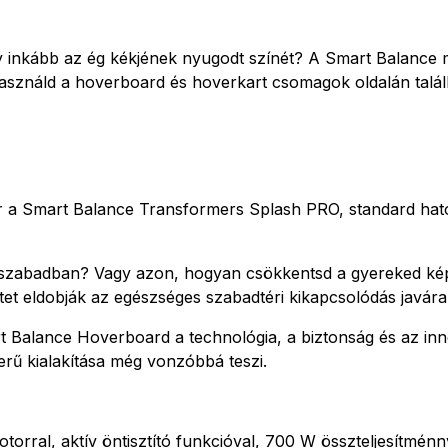
gy inkább az ég kékjének nyugodt színét? A Smart Balance m
Használd a hoverboard és hoverkart csomagok oldalán talál
 a Smart Balance Transformers Splash PRO, standard hatót
 szabadban? Vagy azon, hogyan csökkentsd a gyereked képer
tet eldobják az egészséges szabadtéri kikapcsolódás javára
Balance Hoverboard a technológia, a biztonság és az inno
rű kialakítása még vonzóbbá teszi.
torral, aktív öntisztító funkcióval, 700 W összteljesítménn