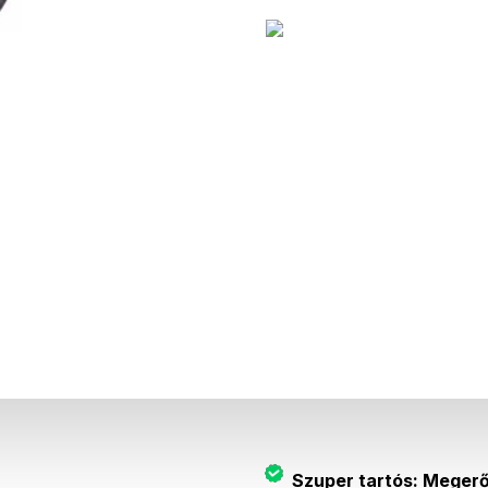
Leírás
Az autonómia típusa
Távolság
Akkumulátor-kapacitás
Ár
Szuper tartós: Megerő