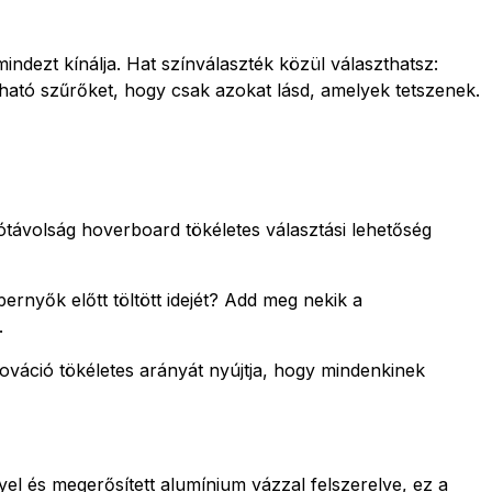
indezt kínálja. Hat színválaszték közül választhatsz:
ható szűrőket, hogy csak azokat lásd, amelyek tetszenek.
ávolság hoverboard tökéletes választási lehetőség
nyők előtt töltött idejét? Add meg nekik a
.
váció tökéletes arányát nyújtja, hogy mindenkinek
yel és megerősített alumínium vázzal felszerelve, ez a