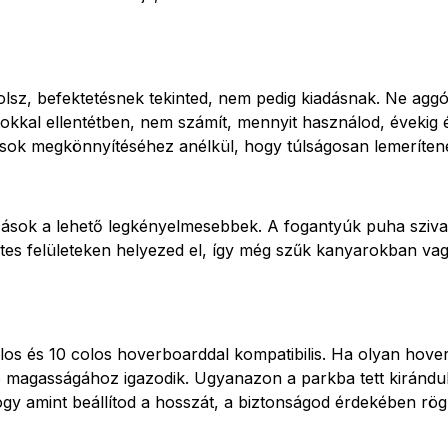
z, befektetésnek tekinted, nem pedig kiadásnak. Ne aggódj
kkal ellentétben, nem számít, mennyit használod, évekig él
zások megkönnyítéséhez anélkül, hogy túlságosan lemeríte
azások a lehető legkényelmesebbek. A fogantyúk puha sziv
entes felületeken helyezed el, így még szűk kanyarokban va
s és 10 colos hoverboarddal kompatibilis. Ha olyan hoverk
ó magasságához igazodik. Ugyanazon a parkba tett kirándulá
gy amint beállítod a hosszát, a biztonságod érdekében rög