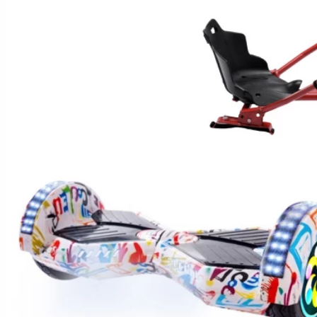
Hoverboard Kart
Hoverboard Üléssel
ELEKTROMOS JÁRMŰVEK
Városi Elektromos Járművek
Nagy Teherszállító Járművek
Városi Mobilitási Robogó
ELEKTROMOS ROBOGÓK
Moped/Elektromos Harley
Horwin Robogók
Gowow Motorkerékpárok
Sur-Ron Motorkerékpárok