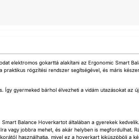
dat elektromos gokarttá alakítani az Ergonomic Smart Bal
praktikus rögzítési rendszer segítségével, és máris késze
. Így gyermeked bárhol élvezheti a vidám utazásokat az új 
ic Smart Balance Hoverkartot általában a gyerekek kedveli
lra vagy jobbra mehet, és akár helyben is megfordulhat. Rá
 korától használhatja, mivel ez a hoverkart kiküszöböli a