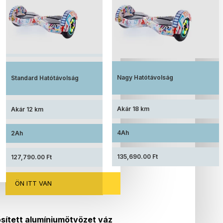
Megnövelt üzemidő, nagy kapacitású
Elérhető ár, standard akkumulátorral
akkumulátorral felszerelve
Nagy Hatótávolság
Standard Hatótávolság
Akár 18 km
Akár 12 km
4Ah
2Ah
135,690.00 Ft
127,790.00 Ft
ÖN ITT VAN
sített alumíniumötvözet váz