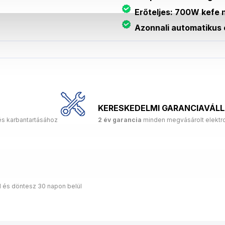
Erőteljes: 700W kefe n
Azonnali automatikus 
KERESKEDELMI GARANCIAVÁL
és karbantartásához
2 év garancia
minden megvásárolt elektro
d és döntesz 30 napon belül