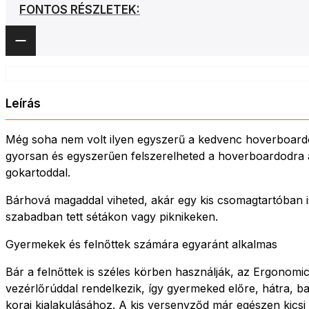
FONTOS RÉSZLETEK:
Leírás
Még soha nem volt ilyen egyszerű a kedvenc hoverboardo
gyorsan és egyszerűen felszerelheted a hoverboardodra a 
gokartoddal.
Bárhová magaddal viheted, akár egy kis csomagtartóban is
szabadban tett sétákon vagy piknikeken.
Gyermekek és felnőttek számára egyaránt alkalmas
Bár a felnőttek is széles körben használják, az Ergonom
vezérlőrúddal rendelkezik, így gyermeked előre, hátra, ba
korai kialakulásához. A kis versenyződ már egészen kicsi