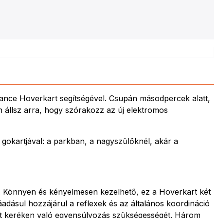
ance Hoverkart segítségével. Csupán másodpercek alatt,
n állsz arra, hogy szórakozz az új elektromos
gokartjával: a parkban, a nagyszülőknél, akár a
k. Könnyen és kényelmesen kezelhető, ez a Hoverkart két
adásul hozzájárul a reflexek és az általános koordináció
 két keréken való egyensúlyozás szükségességét. Három