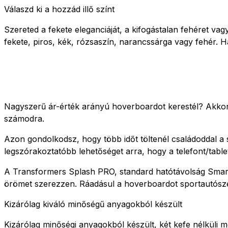
Válaszd ki a hozzád illő színt
Szereted a fekete eleganciáját, a kifogástalan fehéret va
fekete, piros, kék, rózsaszín, narancssárga vagy fehér. 
Nagyszerű ár-érték arányú hoverboardot kerestél? Akkor
számodra.
Azon gondolkodsz, hogy több időt töltenél családoddal a
legszórakoztatóbb lehetőséget arra, hogy a telefont/table
A Transformers Splash PRO, standard hatótávolság Smart 
örömet szerezzen. Ráadásul a hoverboardot sportautósze
Kizárólag kiváló minőségű anyagokból készült
Kizárólag minőségi anyagokból készült, két kefe nélküli mo