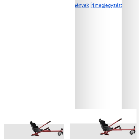
0.00 tól től 0 Vélemények
Írj megjegyzést
Akkumulátor és autonómia
Elkelt
Elkelt