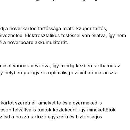
 a hoverkartod tartóssága miatt. Szuper tartós,
vezheted. Elektrosztatikus festéssel van ellátva, így nem
né a hoverboard akkumulátorát.
accsal vannak bevonva, így mindig kézben tarthatod az
gy helyben pörögve is optimális pozícióban maradsz a
artot szeretnél, amelyet te és a gyermeked is
son felváltva is tudtok közlekedni, így mindkettőtök
zítsd a hozzá tartozó egyszerű és biztonságos