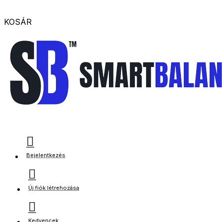
KOSÁR
Bejelentkezés
Új fiók létrehozása
Kedvencek