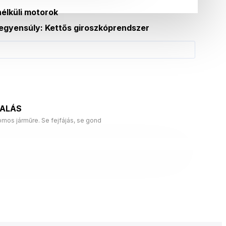
élküli motorok
egyensúly: Kettős giroszkóprendszer
LALÁS
mos járműre. Se fejfájás, se gond