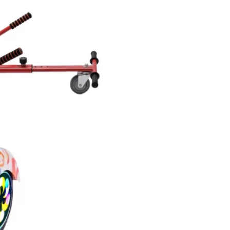
127,790 Ft
Elkelt
Gyors rendelés