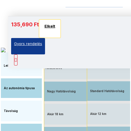
Akkumulátor és autonómia
135,690 Ft
Elkelt
Elkelt
Elkelt
Gyors rendelés
Megnövelt üzemidő, nagy
Elérhető ár, standard
kapacitású
akkumulátorral
akkumulátorral
Leírás
felszerelve
Az autonómia típusa
Standard Hatótávolság
Nagy Hatótávolság
Távolság
Akár 12 km
Akár 18 km