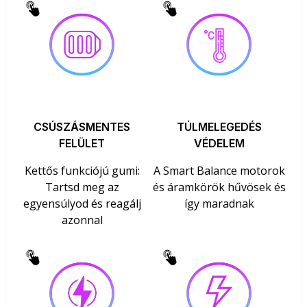
CSÚSZÁSMENTES
TÚLMELEGEDÉS
FELÜLET
VÉDELEM
Kettős funkciójú gumi:
A Smart Balance motorok
Tartsd meg az
és áramkörök hűvösek és
egyensúlyod és reagálj
így maradnak
azonnal