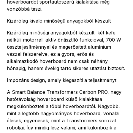
hoverboardot sportautószerű kialakítása még
vonzóbbá teszi.
Kizárólag kiváló minőségű anyagokból készült
Kizárólag minőségi anyagokból készült, két kefe
nélküli motorral, aktív öntisztító funkcióval, 700 W
összteljesítménnyel és megerősített alumínium
vázzal felszerelve, ez a gyors, erős és
alkalmazkodó hoverboard nem csak néhány
hónapig, hanem évekig tartó sikeres utazást biztosít.
Impozáns design, amely kiegészíti a teljesítményt
A Smart Balance Transformers Carbon PRO, nagy
hatótávolság hoverboard külső kialakítása
megkülönbözteti a többi hoverboardtól. Nagyobb,
mint a legtöbb hagyományos hoverboard, vonalai
élesek, egyenesek, mint a Transformers sorozat
robotjai. Így mindig lesz valami, ami különbözik a