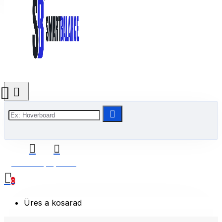
0 Termék(ek) - 0 Ft
0
Üres a kosarad