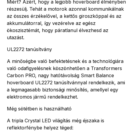
Miért? Azért, hogy a legjobb hoverboard élményben
részesülj. Tehát a motorok azonnal kommunikálnak
az összes érzékelővel, a kettős giroszkóppal és az
akkumulátorral, így vezérelve az egész
ökoszisztémát, hogy páratlanul élvezhesd az
utazást.
UL2272 tanúsítvány
A minőségbe való befektetésnek és a technológiára
való odafigyelésnek köszönhetően a Transformers
Carbon PRO, nagy hatótávolság Smart Balance
hoverboard UL2272 tanúsítvánnyal rendelkezik, ami
a legmagasabb biztonsági minősítés, amellyel egy
elektromos jármű rendelkezhet.
Még sötétben is használható
A tripla Crystal LED világítás még éjszaka is
reflektorfénybe helyez téged: