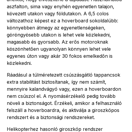
aszfalton, sima vagy enyhén egyenetlen talajon,
kövezett utakon vagy földutakon. A 6,5 colos
változathoz képest ez a hoverboard sokoldalúbb:
könnyebben átmegy az egyenetlenségeken,
göröngyösebb utakon is lehet vele közlekedni,
magasabb és gyorsabb. Az erős motoroknak
köszönhetően ugyanolyan könnyen lehet vele
egyenes úton vagy akár 30 fokos emelkedőn is
közlekedni.
Ráadásul a túlméretezett csúszásgátló tappancsok
extra stabilitást biztosítanak, így nem számít,
mennyire kalandvágyó vagy, ezen a hoverboardon
nem csúszol el. A nyomásérzékelő pedig tovább
növeli a biztonságot. Érzékeli, amikor a felhasználó
felszáll a hoverboardra, és aktiválja a giroszkópos
rendszert és a biztonsági rendszereket.
Helikopterhez hasonló giroszkóp rendszer