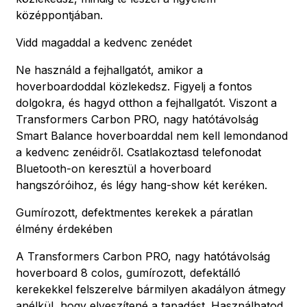
középpontjában.
Vidd magaddal a kedvenc zenédet
Ne használd a fejhallgatót, amikor a
hoverboardoddal közlekedsz. Figyelj a fontos
dolgokra, és hagyd otthon a fejhallgatót. Viszont a
Transformers Carbon PRO, nagy hatótávolság
Smart Balance hoverboarddal nem kell lemondanod
a kedvenc zenéidről. Csatlakoztasd telefonodat
Bluetooth-on keresztül a hoverboard
hangszóróihoz, és légy hang-show két keréken.
Gumírozott, defektmentes kerekek a páratlan
élmény érdekében
A Transformers Carbon PRO, nagy hatótávolság
hoverboard 8 colos, gumírozott, defektálló
kerekekkel felszerelve bármilyen akadályon átmegy
anélkül, hogy elveszítené a tapadást. Használhatod