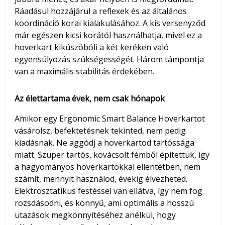
Ráadásul hozzájárul a reflexek és az általános
koordináció korai kialakulásához. A kis versenyződ
már egészen kicsi korától használhatja, mivel ez a
hoverkart kiküszöböli a két keréken való
egyensúlyozás szükségességét. Három támpontja
van a maximális stabilitás érdekében.
Az élettartama évek, nem csak hónapok
Amikor egy Ergonomic Smart Balance Hoverkartot
vásárolsz, befektetésnek tekinted, nem pedig
kiadásnak. Ne aggódj a hoverkartod tartóssága
miatt. Szuper tartós, kovácsolt fémből építettük, így
a hagyományos hoverkartokkal ellentétben, nem
számít, mennyit használod, évekig élvezheted.
Elektrosztatikus festéssel van ellátva, így nem fog
rozsdásodni, és könnyű, ami optimális a hosszú
utazások megkönnyítéséhez anélkül, hogy