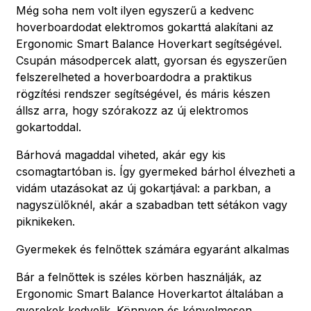
Még soha nem volt ilyen egyszerű a kedvenc
hoverboardodat elektromos gokarttá alakítani az
Ergonomic Smart Balance Hoverkart segítségével.
Csupán másodpercek alatt, gyorsan és egyszerűen
felszerelheted a hoverboardodra a praktikus
rögzítési rendszer segítségével, és máris készen
állsz arra, hogy szórakozz az új elektromos
gokartoddal.
Bárhová magaddal viheted, akár egy kis
csomagtartóban is. Így gyermeked bárhol élvezheti a
vidám utazásokat az új gokartjával: a parkban, a
nagyszülőknél, akár a szabadban tett sétákon vagy
piknikeken.
Gyermekek és felnőttek számára egyaránt alkalmas
Bár a felnőttek is széles körben használják, az
Ergonomic Smart Balance Hoverkartot általában a
gyerekek kedvelik. Könnyen és kényelmesen