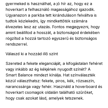
gyermeked is használhat, a jó hír az, hogy ez a
hoverkart a felhasználó magasságához igazodik.
Ugyanazon a parkba tett kiránduláson felváltva is
tudtok közlekedni, így mindkettőtök számára
élvezetes lesz az utazás. Fontos megjegyezni, hogy
amint beállítod a hosszát, a biztonságod érdekében
rögzítsd a hozzá tartozó egyszerű és biztonságos
rendszerrel.
Válaszd ki a hozzád illő színt
Szereted a fekete eleganciáját, a kifogástalan fehéret
vagy inkább az ég kékjének nyugodt színét? A
Smart Balance mindezt kínálja. Hat színválaszték
közül választhatsz: fekete, piros, kék, rózsaszín,
narancssárga vagy fehér. Használd a hoverboard és
hoverkart csomagok oldalán található szűrőket,
hogy csak azokat lásd, amelyek tetszenek.