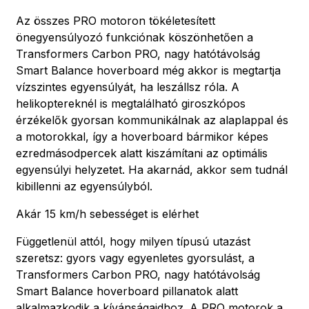
Az összes PRO motoron tökéletesített
önegyensúlyozó funkciónak köszönhetően a
Transformers Carbon PRO, nagy hatótávolság
Smart Balance hoverboard még akkor is megtartja
vízszintes egyensúlyát, ha leszállsz róla. A
helikoptereknél is megtalálható giroszkópos
érzékelők gyorsan kommunikálnak az alaplappal és
a motorokkal, így a hoverboard bármikor képes
ezredmásodpercek alatt kiszámítani az optimális
egyensúlyi helyzetet. Ha akarnád, akkor sem tudnál
kibillenni az egyensúlyból.
Akár 15 km/h sebességet is elérhet
Függetlenül attól, hogy milyen típusú utazást
szeretsz: gyors vagy egyenletes gyorsulást, a
Transformers Carbon PRO, nagy hatótávolság
Smart Balance hoverboard pillanatok alatt
alkalmazkodik a kívánságaidhoz. A PRO motorok a