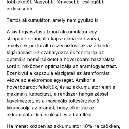
többiekétől. Nagyobb, fényesebb, csillogóbb,
érdekesebb.
Tartós akkumulátor, amely nem gyullad ki
A kis fogyasztású Li-ion akkumulátor egy
strapabíró, lángálló kapszulába van zárva,
amelynek perforált részei biztosítják az állandó
légáramlást. Ez szabályozza és fenntartja az
optimális hőmérsékletet a hoverboard használata
során, miközben optimalizálja az áramfogyasztást.
Ezenkívül a kapszula elszigeteli az áramforrást,
védve az elektromos egységet. Amikor a
hoverboardot feltöltjük, és az akkumulátor eléri a
maximális kapacitást, a rendszer hangjelzéssel
figyelmeztet, és a maximális töltésérzékelő
kikapcsolja az áramot, hogy elkerülje az
akkumulátor lemerülését és a túltöltést.
Ha menet közben az akkumulátor 10%-ra csökken,