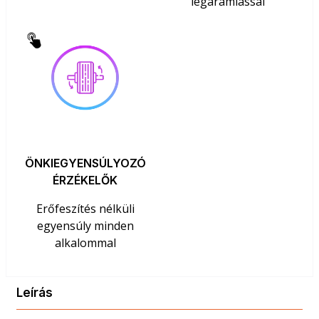
légáramlással
ÖNKIEGYENSÚLYOZÓ
ÉRZÉKELŐK
Erőfeszítés nélküli
egyensúly minden
alkalommal
Leírás