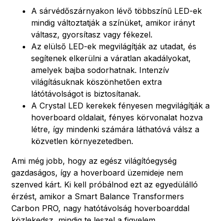
A sárvédőszárnyakon lévő többszínű LED-ek
mindig változtatják a színüket, amikor irányt
váltasz, gyorsítasz vagy fékezel.
Az elülső LED-ek megvilágítják az utadat, és
segítenek elkerülni a váratlan akadályokat,
amelyek bajba sodorhatnak. Intenzív
világításuknak köszönhetően extra
látótávolságot is biztosítanak.
A Crystal LED kerekek fényesen megvilágítják a
hoverboard oldalait, fényes körvonalat hozva
létre, így mindenki számára láthatóvá válsz a
közvetlen környezetedben.
Ami még jobb, hogy az egész világítóegység
gazdaságos, így a hoverboard üzemideje nem
szenved kárt. Ki kell próbálnod ezt az egyedülálló
érzést, amikor a Smart Balance Transformers
Carbon PRO, nagy hatótávolság hoverboarddal
közlekedsz, mindig te leszel a figyelem