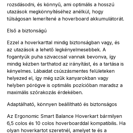
rozsdásodni, és könnyű, ami optimális a hosszú
utazások megkönnyítéséhez anélkül, hogy
túlságosan lemerítené a hoverboard akkumulátorát.
Első a biztonságú
Ezzel a hoverkarttal mindig biztonságban vagy, és
az utazások a lehető legkényelmesebbek. A
fogantyúk puha szivaccsal vannak bevonva, így
mindig kézben tarthatod az irányítást, és a tartása is
kényelmes. Lábaidat csúszásmentes felületeken
helyezed el, így még szűk kanyarokban vagy
helyben pörögve is optimális pozícióban maradsz a
maximális szórakozás érdekében.
Adaptálható, könnyen beállítható és biztonságos
Az Ergonomic Smart Balance Hoverkart bármilyen
6,5 colos és 10 colos hoverboarddal kompatibilis. Ha
olyan hoverkartot szeretnél, amelyet te és a