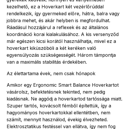
kezelhető, ez a Hoverkart két vezérlőrúddal
rendelkezik, így gyermeked előre, hátra, balra vagy
jobbra mehet, és akár helyben is megfordulhat.
Ráadásul hozzájárul a reflexek és az általános
koordináció korai kialakulásához. A kis versenyződ
már egészen kicsi korától használhatja, mivel ez a
hoverkart kiküszöböli a két keréken való
egyensúlyozás szükségességét. Három támpontja
van a maximális stabilitás érdekében.
Az élettartama évek, nem csak hónapok
Amikor egy Ergonomic Smart Balance Hoverkartot
vásárolsz, befektetésnek tekinted, nem pedig
kiadásnak. Ne aggódj a hoverkartod tartóssága miatt.
Szuper tartós, kovácsolt fémből építettük, így a
hagyományos hoverkartokkal ellentétben, nem
számít, mennyit használod, évekig élvezheted.
Elektrosztatikus festéssel van ellátva, így nem fog