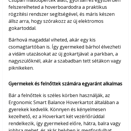
felszerelheted a hoverboardodra a praktikus
rögzítési rendszer segítségével, és máris készen
állsz arra, hogy szórakozz az új elektromos
gokartoddal.
Bárhová magaddal viheted, akár egy kis
csomagtartóban is. Így gyermeked bárhol élvezheti
a vidám utazásokat az új gokartjával: a parkban, a
nagyszülőknél, akár a szabadban tett sétákon vagy
piknikeken.
Gyermekek és felnőttek számára egyaránt alkalmas
Bár a felnőttek is széles körben használják, az
Ergonomic Smart Balance Hoverkartot általában a
gyerekek kedvelik. Könnyen és kényelmesen
kezelhető, ez a Hoverkart két vezérlőrúddal
rendelkezik, így gyermeked előre, hátra, balra vagy
jobbra mehet, és akár helyben is megfordulhat.