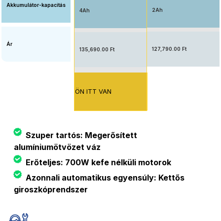
Akkumulátor-kapacitás
2Ah
4Ah
Ár
127,790.00 Ft
135,690.00 Ft
ÖN ITT VAN
Szuper tartós: Megerősített
alumíniumötvözet váz
Erőteljes: 700W kefe nélküli motorok
Azonnali automatikus egyensúly: Kettős
giroszkóprendszer