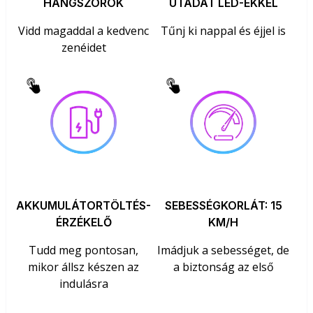
HANGSZÓRÓK
UTADAT LED-EKKEL
Vidd magaddal a kedvenc
Tűnj ki nappal és éjjel is
zenéidet
AKKUMULÁTORTÖLTÉS-
SEBESSÉGKORLÁT: 15
ÉRZÉKELŐ
KM/H
Tudd meg pontosan,
Imádjuk a sebességet, de
mikor állsz készen az
a biztonság az első
indulásra