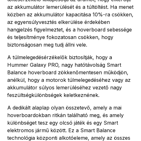
az akkumulátor lemerülését és a túltöltést. Ha menet
közben az akkumulátor kapacitása 10%-ra csökken,
az egyensúlyvesztés elkerülése érdekében
hangjelzés figyelmeztet, és a hoverboard sebessége
és teljesítménye fokozatosan csökken, hogy
biztonságosan meg tudj állni vele.
A túlmelegedésérzékelők biztosítják, hogy a
Hummer Galaxy PRO, nagy hatótávolság Smart
Balance hoverboard zökkenőmentesen működjön,
anélkül, hogy a motorok túlmelegedéséhez vagy az
akkumulátor súlyos lemerüléséhez vezető nagy
feszültségkülönbségek keletkeznének.
A dedikált alaplap olyan összetevő, amely a mai
hoverboardokban ritkán található meg, és amely
különbséget tesz egy olcsó játék és egy Smart
elektromos jármű között. Ez a Smart Balance
technológia központi alkotóeleme, amely az összes