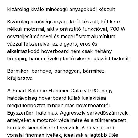
Kizárólag kiváló minőségű anyagokból készült
Kizárólag minőségi anyagokból készült, két kefe
nélküli motorral, aktív öntisztító funkcióval, 700 W
összteljesítménnyel és megerősített alumínium
vázzal felszerelve, ez a gyors, erős és
alkalmazkodó hoverboard nem csak néhány
hónapig, hanem évekig tartó sikeres utazást biztosít.
Bármikor, bárhová, bárhogyan, bármihez
kifejlesztve
A Smart Balance Hummer Galaxy PRO, nagy
hatótávolság hoverboard külső kialakítása
megkülönböztet minden más hoverboardtól.
Egyszerűen hatalmas. Aggresszív sárvédőszárnyak,
amelyeket a motorok védelmére és a túlméretezett
kerekek kiemelésére terveztek. A hoverboard
vonalai finoman íveltek, ideálisak a legtöbb ütés