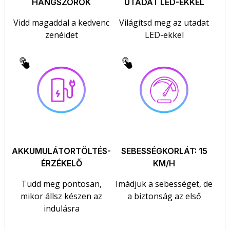
HANGSZÓRÓK
UTADAT LED-EKKEL
Vidd magaddal a kedvenc
Világítsd meg az utadat
zenéidet
LED-ekkel
AKKUMULÁTORTÖLTÉS-
SEBESSÉGKORLÁT: 15
ÉRZÉKELŐ
KM/H
Tudd meg pontosan,
Imádjuk a sebességet, de
mikor állsz készen az
a biztonság az első
indulásra