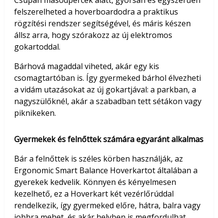
felszerelheted a hoverboardodra a praktikus
rögzítési rendszer segítségével, és máris készen
állsz arra, hogy szórakozz az új elektromos
gokartoddal.
Bárhová magaddal viheted, akár egy kis
csomagtartóban is. Így gyermeked bárhol élvezheti
a vidám utazásokat az új gokartjával: a parkban, a
nagyszülőknél, akár a szabadban tett sétákon vagy
piknikeken.
Gyermekek és felnőttek számára egyaránt alkalmas
Bár a felnőttek is széles körben használják, az
Ergonomic Smart Balance Hoverkartot általában a
gyerekek kedvelik. Könnyen és kényelmesen
kezelhető, ez a Hoverkart két vezérlőrúddal
rendelkezik, így gyermeked előre, hátra, balra vagy
jobbra mehet, és akár helyben is megfordulhat.