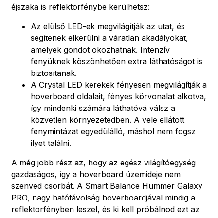
éjszaka is reflektorfénybe kerülhetsz:
Az elülső LED-ek megvilágítják az utat, és
segítenek elkerülni a váratlan akadályokat,
amelyek gondot okozhatnak. Intenzív
fényüknek köszönhetően extra láthatóságot is
biztosítanak.
A Crystal LED kerekek fényesen megvilágítják a
hoverboard oldalait, fényes körvonalat alkotva,
így mindenki számára láthatóvá válsz a
közvetlen környezetedben. A vele ellátott
fénymintázat egyedülálló, máshol nem fogsz
ilyet találni.
A még jobb rész az, hogy az egész világítóegység
gazdaságos, így a hoverboard üzemideje nem
szenved csorbát. A Smart Balance Hummer Galaxy
PRO, nagy hatótávolság hoverboardjával mindig a
reflektorfényben leszel, és ki kell próbálnod ezt az