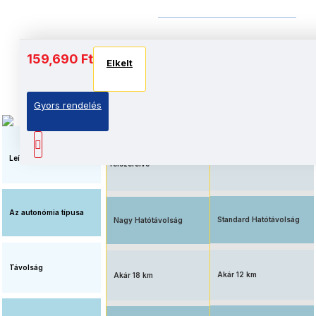
Akkumulátor és autonómia
159,690 Ft
Elkelt
Elkelt
Elkelt
Gyors rendelés
Megnövelt üzemidő, nagy
Elérhető ár, standard
kapacitású
akkumulátorral
akkumulátorral
Leírás
felszerelve
Az autonómia típusa
Standard Hatótávolság
Nagy Hatótávolság
Távolság
Akár 12 km
Akár 18 km