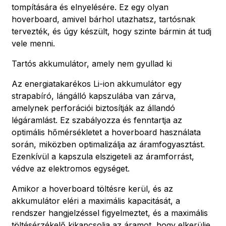
tompítására és elnyelésére. Ez egy olyan
hoverboard, amivel bárhol utazhatsz, tartósnak
tervezték, és úgy készült, hogy szinte bármin át tudj
vele menni.
Tartós akkumulátor, amely nem gyullad ki
Az energiatakarékos Li-ion akkumulátor egy
strapabíró, lángálló kapszulába van zárva,
amelynek perforációi biztosítják az állandó
légáramlást. Ez szabályozza és fenntartja az
optimális hőmérsékletet a hoverboard használata
során, miközben optimalizálja az áramfogyasztást.
Ezenkívül a kapszula elszigeteli az áramforrást,
védve az elektromos egységet.
Amikor a hoverboard töltésre kerül, és az
akkumulátor eléri a maximális kapacitását, a
rendszer hangjelzéssel figyelmeztet, és a maximális
töltésérzékelő kikapcsolja az áramot, hogy elkerülje