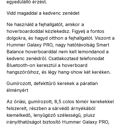
egyedülálló érzést.
Vidd magaddal a kedvenc zenédet
Ne használd a fejhallgatót, amikor a
hoverboardoddal közlekedsz. Figyelj a fontos
dolgokra, és hagyd otthon a fejhallgatót. Viszont a
Hummer Galaxy PRO, nagy hatótávolság Smart
Balance hoverboarddal nem kell lemondanod a
kedvenc zenéidről. Csatlakoztasd telefonodat
Bluetooth-on keresztül a hoverboard
hangszóróihoz, és légy hang-show két keréken.
Gumírozott, defekttűrő kerekek a páratlan
élményért
Az óriási, gumírozott, 8,5 colos tömör kerekekkel
felszerelt, részben a sárvédő árnyékából
kiemelkedő, lenyűgöző szélességű, plusz
irányíthatóságot biztosító Hummer Galaxy PRO,