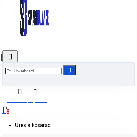
0 Termék(ek) - 0 Ft
0
Üres a kosarad