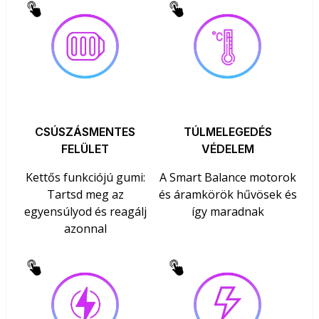
CSÚSZÁSMENTES
TÚLMELEGEDÉS
FELÜLET
VÉDELEM
Kettős funkciójú gumi:
A Smart Balance motorok
Tartsd meg az
és áramkörök hűvösek és
egyensúlyod és reagálj
így maradnak
azonnal