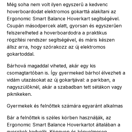
Még soha nem volt ilyen egyszerű a kedvenc
hoverboardodat elektromos gokarttá alakítani az
Ergonomic Smart Balance Hoverkart segítségével.
Csupán másodpercek alatt, gyorsan és egyszerűen
felszerelheted a hoverboardodra a praktikus
rögzítési rendszer segítségével, és máris készen
állsz arra, hogy szórakozz az új elektromos
gokartoddal.
Bárhová magaddal viheted, akár egy kis
csomagtartóban is. Így gyermeked bárhol élvezheti a
vidám utazásokat az új gokartjával: a parkban, a
nagyszülőknél, akár a szabadban tett sétákon vagy
piknikeken.
Gyermekek és felnőttek számára egyaránt alkalmas
Bár a felnőttek is széles körben használják, az
Ergonomic Smart Balance Hoverkartot általában a
gyerekek kedvelik. Könnyen és kényelmesen