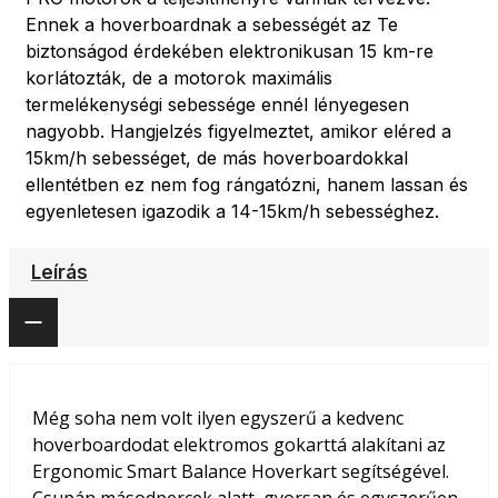
Ennek a hoverboardnak a sebességét az Te
biztonságod érdekében elektronikusan 15 km-re
korlátozták, de a motorok maximális
termelékenységi sebessége ennél lényegesen
nagyobb. Hangjelzés figyelmeztet, amikor eléred a
15km/h sebességet, de más hoverboardokkal
ellentétben ez nem fog rángatózni, hanem lassan és
egyenletesen igazodik a 14-15km/h sebességhez.
Leírás
Még soha nem volt ilyen egyszerű a kedvenc
hoverboardodat elektromos gokarttá alakítani az
Ergonomic Smart Balance Hoverkart segítségével.
Csupán másodpercek alatt, gyorsan és egyszerűen