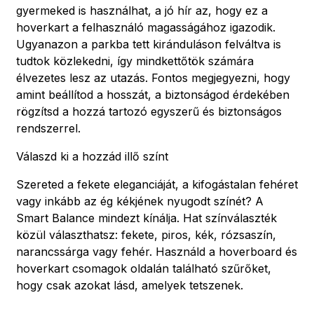
gyermeked is használhat, a jó hír az, hogy ez a
hoverkart a felhasználó magasságához igazodik.
Ugyanazon a parkba tett kiránduláson felváltva is
tudtok közlekedni, így mindkettőtök számára
élvezetes lesz az utazás. Fontos megjegyezni, hogy
amint beállítod a hosszát, a biztonságod érdekében
rögzítsd a hozzá tartozó egyszerű és biztonságos
rendszerrel.
Válaszd ki a hozzád illő színt
Szereted a fekete eleganciáját, a kifogástalan fehéret
vagy inkább az ég kékjének nyugodt színét? A
Smart Balance mindezt kínálja. Hat színválaszték
közül választhatsz: fekete, piros, kék, rózsaszín,
narancssárga vagy fehér. Használd a hoverboard és
hoverkart csomagok oldalán található szűrőket,
hogy csak azokat lásd, amelyek tetszenek.