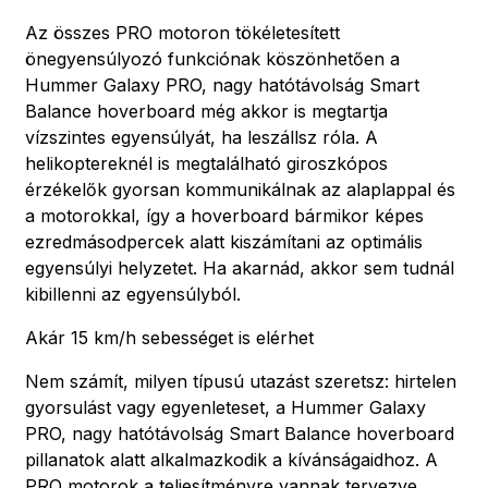
Az összes PRO motoron tökéletesített
önegyensúlyozó funkciónak köszönhetően a
Hummer Galaxy PRO, nagy hatótávolság Smart
Balance hoverboard még akkor is megtartja
vízszintes egyensúlyát, ha leszállsz róla. A
helikoptereknél is megtalálható giroszkópos
érzékelők gyorsan kommunikálnak az alaplappal és
a motorokkal, így a hoverboard bármikor képes
ezredmásodpercek alatt kiszámítani az optimális
egyensúlyi helyzetet. Ha akarnád, akkor sem tudnál
kibillenni az egyensúlyból.
Akár 15 km/h sebességet is elérhet
Nem számít, milyen típusú utazást szeretsz: hirtelen
gyorsulást vagy egyenleteset, a Hummer Galaxy
PRO, nagy hatótávolság Smart Balance hoverboard
pillanatok alatt alkalmazkodik a kívánságaidhoz. A
PRO motorok a teljesítményre vannak tervezve.