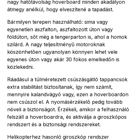
nagy hatótávolság hoverboard minden akadályon
átmegy anélkül, hogy elveszítené a tapadást.
Bármilyen terepen használható: sima vagy
egyenetlen aszfalton, aszfaltozott úton vagy
földúton, sőt még a tengerparton is, ahol a homok
szilárd. A nagy teljesítményű motoroknak
köszönhetően ugyanolyan könnyen lehet vele
egyenes úton vagy akár 30 fokos emelkedőn is
közlekedni.
Ráadásul a túlméretezett csúszásgátló tappancsok
extra stabilitást biztosítanak, így nem számít,
mennyire kalandvágyó vagy, ezen a hoverboardon
nem csúszol el. A nyomásérzékelő pedig tovább
növeli a biztonságot. Érzékeli, amikor a felhasználó
felszáll a hoverboardra, és aktiválja a giroszkópos
rendszert és a biztonsági rendszereket.
Helikopterhez hasonló giroszkóp rendszer