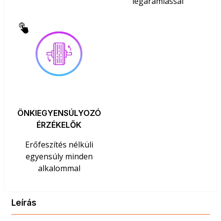
légáramlással
ÖNKIEGYENSÚLYOZÓ
ÉRZÉKELŐK
Erőfeszítés nélküli
egyensúly minden
alkalommal
Leírás