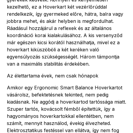
kezelhető, ez a Hoverkart két vezérlőrúddal
rendelkezik, így gyermeked előre, hátra, balra vagy
jobbra mehet, és akár helyben is megfordulhat.
Ráadásul hozzájárul a reflexek és az általános
koordináció korai kialakulásához. A kis versenyződ
már egészen kicsi korától használhatja, mivel ez a
hoverkart kiküszöböli a két keréken való
egyensúlyozás szükségességét. Három támpontja
van a maximális stabilitás érdekében.
Az élettartama évek, nem csak hónapok
Amikor egy Ergonomic Smart Balance Hoverkartot
vásárolsz, befektetésnek tekinted, nem pedig
kiadásnak. Ne aggódj a hoverkartod tartóssága miatt.
Szuper tartós, kovácsolt fémből építettük, így a
hagyományos hoverkartokkal ellentétben, nem
számít, mennyit használod, évekig élvezheted.
Elektrosztatikus festéssel van ellátva, így nem fog