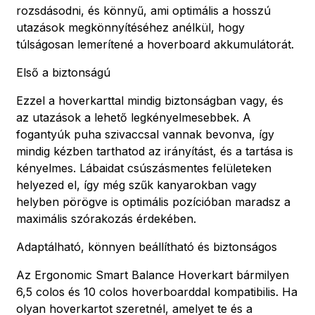
rozsdásodni, és könnyű, ami optimális a hosszú
utazások megkönnyítéséhez anélkül, hogy
túlságosan lemerítené a hoverboard akkumulátorát.
Első a biztonságú
Ezzel a hoverkarttal mindig biztonságban vagy, és
az utazások a lehető legkényelmesebbek. A
fogantyúk puha szivaccsal vannak bevonva, így
mindig kézben tarthatod az irányítást, és a tartása is
kényelmes. Lábaidat csúszásmentes felületeken
helyezed el, így még szűk kanyarokban vagy
helyben pörögve is optimális pozícióban maradsz a
maximális szórakozás érdekében.
Adaptálható, könnyen beállítható és biztonságos
Az Ergonomic Smart Balance Hoverkart bármilyen
6,5 colos és 10 colos hoverboarddal kompatibilis. Ha
olyan hoverkartot szeretnél, amelyet te és a