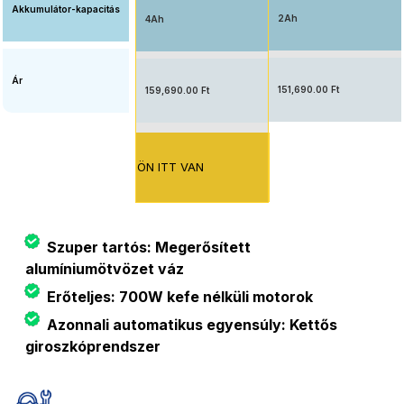
Akkumulátor-kapacitás
2Ah
4Ah
Ár
151,690.00 Ft
159,690.00 Ft
ÖN ITT VAN
Szuper tartós: Megerősített
alumíniumötvözet váz
Erőteljes: 700W kefe nélküli motorok
Azonnali automatikus egyensúly: Kettős
giroszkóprendszer