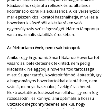
Ráadásul hozzájárul a reflexek és az általános
koordináció korai kialakulásához. A kis versenyződ
már egészen kicsi korától használhatja, mivel ez a
hoverkart kiküszöböli a két keréken való
egyensúlyozás szükségességét. Három támpontja
van a maximális stabilitás érdekében.
Az élettartama évek, nem csak hónapok
Amikor egy Ergonomic Smart Balance Hoverkartot
vásárolsz, befektetésnek tekinted, nem pedig
kiadásnak. Ne aggódj a hoverkartod tartóssága
miatt. Szuper tartós, kovácsolt fémből építettük, így
a hagyományos hoverkartokkal ellentétben, nem
számít, mennyit használod, évekig élvezheted.
Elektrosztatikus festéssel van ellátva, így nem fog
rozsdásodni, és könnyű, ami optimális a hosszú
utazások megkönnyítéséhez anélkül, hogy