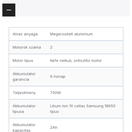
Alvaz anyaga
Megerositett aluminium
Motorok szama
2
Motor tipus
Kefe nelkuli, ontisztito motor
Akkumulator
6 honap
garancia
Teljesitmeny
700W
Akkumulator
Litium-Ion 10 cellas Samsung 18650
tipusa
tipus
Akkumulator
2Ah
kapacitas