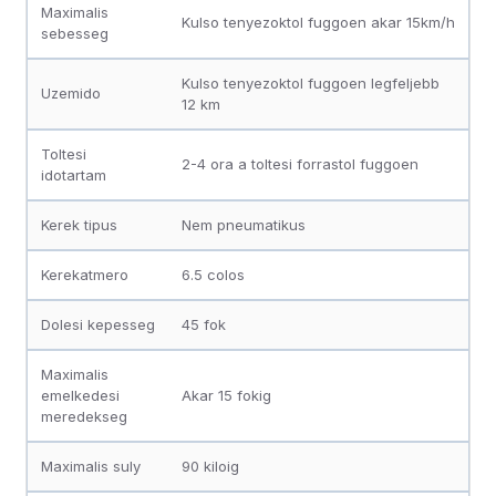
Maximalis
Kulso tenyezoktol fuggoen akar 15km/h
sebesseg
Kulso tenyezoktol fuggoen legfeljebb
Uzemido
12 km
Toltesi
2-4 ora a toltesi forrastol fuggoen
idotartam
Kerek tipus
Nem pneumatikus
Kerekatmero
6.5 colos
Dolesi kepesseg
45 fok
Maximalis
emelkedesi
Akar 15 fokig
meredekseg
Maximalis suly
90 kiloig