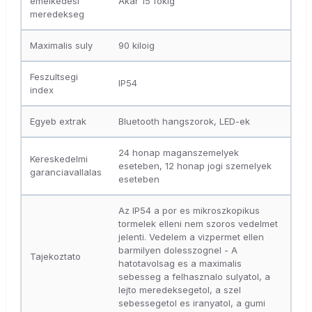
emelkedesi
Akar 15 fokig
meredekseg
Maximalis suly
90 kiloig
Feszultsegi
IP54
index
Egyeb extrak
Bluetooth hangszorok, LED-ek
24 honap maganszemelyek
Kereskedelmi
eseteben, 12 honap jogi szemelyek
garanciavallalas
eseteben
Az IP54 a por es mikroszkopikus
tormelek elleni nem szoros vedelmet
jelenti. Vedelem a vizpermet ellen
barmilyen dolesszognel - A
Tajekoztato
hatotavolsag es a maximalis
sebesseg a felhasznalo sulyatol, a
lejto meredeksegetol, a szel
sebessegetol es iranyatol, a gumi