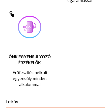
légáramlással
ÖNKIEGYENSÚLYOZÓ
ÉRZÉKELŐK
Erőfeszítés nélküli
egyensúly minden
alkalommal
Leírás