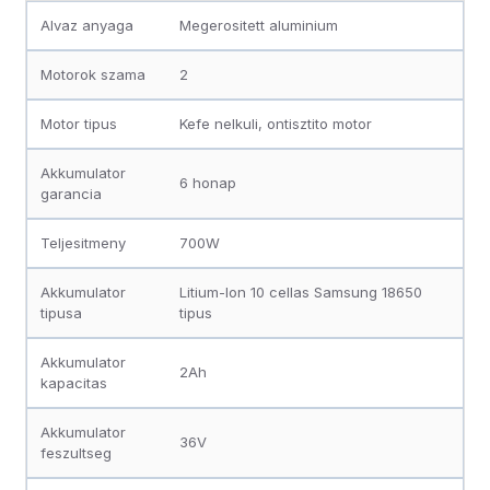
Alvaz anyaga
Megerositett aluminium
Motorok szama
2
Motor tipus
Kefe nelkuli, ontisztito motor
Akkumulator
6 honap
garancia
Teljesitmeny
700W
Akkumulator
Litium-Ion 10 cellas Samsung 18650
tipusa
tipus
Akkumulator
2Ah
kapacitas
Akkumulator
36V
feszultseg