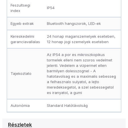
Feszultsegi
IP54
index
Egyeb extrak
Bluetooth hangszorok, LED-ek
Kereskedelmi
24 honap maganszemelyek eseteben,
garanciavallalas
12 honap jogi szemelyek eseteben
Az IP54 a por es mikroszkopikus
tormelek elleni nem szoros vedelmet
jelenti. Vedelem a vizpermet ellen
barmilyen dolesszognel - A
Tajekoztato
hatotavolsag es a maximalis sebesseg
a felhasznalo sulyatol, a lejto
meredeksegetol, a szel sebessegetol
es iranyatol, a gumi
Autonómia
Standard Hatótávolság
Részletek