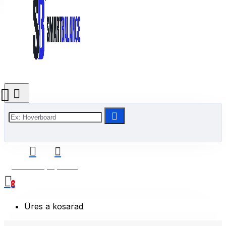
0 Termék(ek) - 0 Ft
0
Üres a kosarad