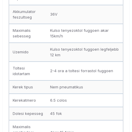
Akkumulator
36V
feszultseg
Maximalis
Kulso tenyezoktol fuggoen akar
sebesseg
15km/h
Kulso tenyezoktol fuggoen legfeljebb
Uzemido
12 km
Toltesi
2-4 ora a toltesi forrastol fuggoen
idotartam
Kerek tipus
Nem pneumatikus
Kerekatmero
6.5 colos
Dolesi kepesseg
45 fok
Maximalis