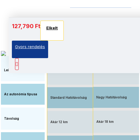
Akkumulátor és autonómia
127,790 Ft
Elkelt
Elkelt
Elkelt
Gyors rendelés
Elérhető ár, standard
Megnövelt üzemidő, nagy
akkumulátorral
kapacitású akkumulátorral
felszerelve
Leírás
Az autonómia típusa
Nagy Hatótávolság
Standard Hatótávolság
Távolság
Akár 18 km
Akár 12 km