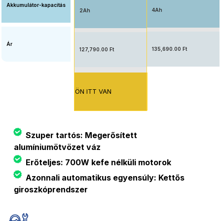
Akkumulátor-kapacitás
4Ah
2Ah
Ár
135,690.00 Ft
127,790.00 Ft
ÖN ITT VAN
Szuper tartós: Megerősített
alumíniumötvözet váz
Erőteljes: 700W kefe nélküli motorok
Azonnali automatikus egyensúly: Kettős
giroszkóprendszer