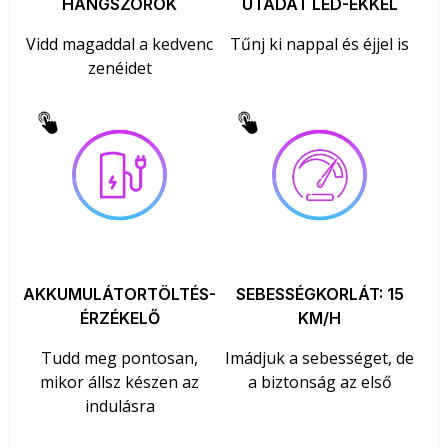
HANGSZÓRÓK
UTADAT LED-EKKEL
Vidd magaddal a kedvenc
Tűnj ki nappal és éjjel is
zenéidet
AKKUMULÁTORTÖLTÉS-
SEBESSÉGKORLÁT: 15
ÉRZÉKELŐ
KM/H
Tudd meg pontosan,
Imádjuk a sebességet, de
mikor állsz készen az
a biztonság az első
indulásra