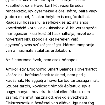
kezelhető, ez a Hoverkart két vezérlőrúddal
rendelkezik, így gyermeked előre, hátra, balra vagy
jobbra mehet, és akár helyben is megfordulhat.
Ráadásul hozzájárul a reflexek és az általános
koordináció korai kialakulásához. A kis versenyződ
már egészen kicsi korától használhatja, mivel ez a
hoverkart kiküszöböli a két keréken való
egyensúlyozás szükségességét. Három támpontja
van a maximális stabilitás érdekében.
Az élettartama évek, nem csak hónapok
Amikor egy Ergonomic Smart Balance Hoverkartot
vásárolsz, befektetésnek tekinted, nem pedig
kiadásnak. Ne aggódj a hoverkartod tartóssága miatt.
Szuper tartós, kovácsolt fémből építettük, így a
hagyományos hoverkartokkal ellentétben, nem
számít, mennyit használod, évekig élvezheted.
Elektrosztatikus festéssel van ellátva, így nem fog