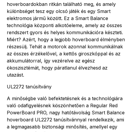
hoverboardokban ritkán található meg, és amely
különbséget tesz egy olcsó játék és egy Smart
elektromos jármű között. Ez a Smart Balance
technológia központi alkotóeleme, amely az összes
rendszert gyors és helyes kommunikációra készteti.
Miért? Azért, hogy a legjobb hoverboard élményben
részesülj. Tehát a motorok azonnal kommunikálnak
az összes érzékelővel, a kettős giroszkóppal és az
akkumulátorral, így vezérelve az egész
ökoszisztémát, hogy páratlanul élvezhesd az
utazást.
UL2272 tanúsítvány
A minőségbe való befektetésnek és a technológiára
való odafigyelésnek köszönhetően a Regular Red
PowerBoard PRO, nagy hatótávolság Smart Balance
hoverboard UL2272 tanúsítvánnyal rendelkezik, ami
a legmagasabb biztonsági minősítés, amellyel egy