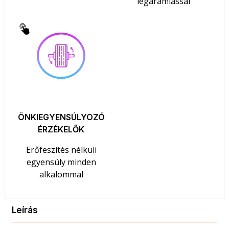
légáramlással
ÖNKIEGYENSÚLYOZÓ
ÉRZÉKELŐK
Erőfeszítés nélküli
egyensúly minden
alkalommal
Leírás