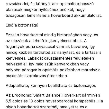
rozsdásodni, és könnyű, ami optimális a hosszú
utazások megkönnyítéséhez anélkül, hogy
túlságosan lemerítené a hoverboard akkumulátorát.
Első a biztonságú
Ezzel a hoverkarttal mindig biztonságban vagy, és
az utazások a lehető legkényelmesebbek. A
fogantyúk puha szivaccsal vannak bevonva, így
mindig kézben tarthatod az irányítást, és a tartása is
kényelmes. Lábaidat csúszásmentes felületeken
helyezed el, így még szűk kanyarokban vagy
helyben pörögve is optimális pozícióban maradsz a
maximális szórakozás érdekében.
Adaptálható, könnyen beállítható és biztonságos
Az Ergonomic Smart Balance Hoverkart bármilyen
6,5 colos és 10 colos hoverboarddal kompatibilis. Ha
olyan hoverkartot szeretnél, amelyet te és a