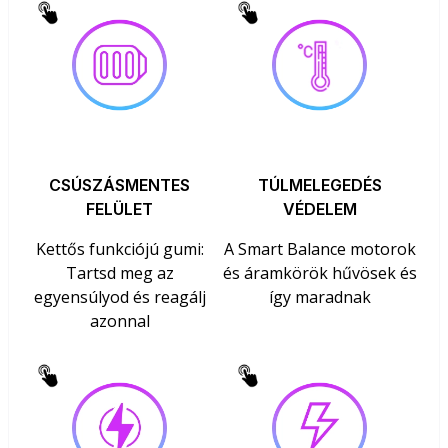
CSÚSZÁSMENTES
TÚLMELEGEDÉS
FELÜLET
VÉDELEM
Kettős funkciójú gumi:
A Smart Balance motorok
Tartsd meg az
és áramkörök hűvösek és
egyensúlyod és reagálj
így maradnak
azonnal