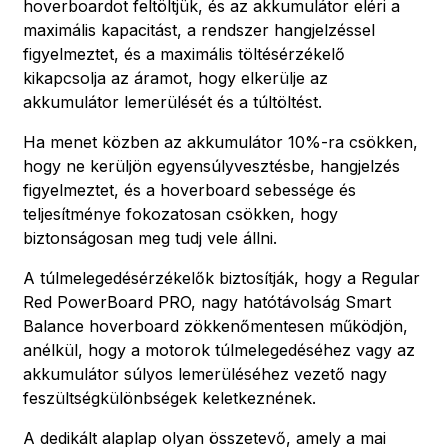
hoverboardot feltöltjük, és az akkumulátor eléri a
maximális kapacitást, a rendszer hangjelzéssel
figyelmeztet, és a maximális töltésérzékelő
kikapcsolja az áramot, hogy elkerülje az
akkumulátor lemerülését és a túltöltést.
Ha menet közben az akkumulátor 10%-ra csökken,
hogy ne kerüljön egyensúlyvesztésbe, hangjelzés
figyelmeztet, és a hoverboard sebessége és
teljesítménye fokozatosan csökken, hogy
biztonságosan meg tudj vele állni.
A túlmelegedésérzékelők biztosítják, hogy a Regular
Red PowerBoard PRO, nagy hatótávolság Smart
Balance hoverboard zökkenőmentesen működjön,
anélkül, hogy a motorok túlmelegedéséhez vagy az
akkumulátor súlyos lemerüléséhez vezető nagy
feszültségkülönbségek keletkeznének.
A dedikált alaplap olyan összetevő, amely a mai