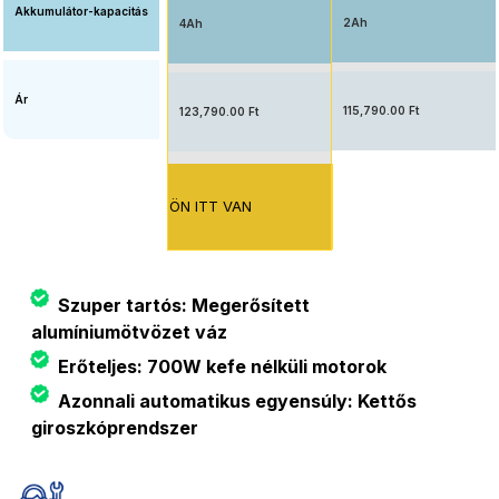
Akkumulátor-kapacitás
2Ah
4Ah
Ár
115,790.00 Ft
123,790.00 Ft
ÖN ITT VAN
Szuper tartós: Megerősített
alumíniumötvözet váz
Erőteljes: 700W kefe nélküli motorok
Azonnali automatikus egyensúly: Kettős
giroszkóprendszer