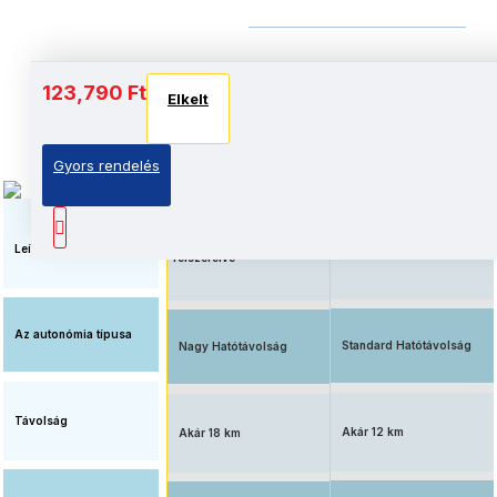
Akkumulátor és autonómia
123,790 Ft
Elkelt
Elkelt
Elkelt
Gyors rendelés
Megnövelt üzemidő, nagy
Elérhető ár, standard
kapacitású
akkumulátorral
akkumulátorral
Leírás
felszerelve
Az autonómia típusa
Standard Hatótávolság
Nagy Hatótávolság
Távolság
Akár 12 km
Akár 18 km