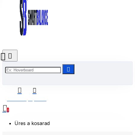
0 Termék(ek) - 0 Ft
0
Üres a kosarad