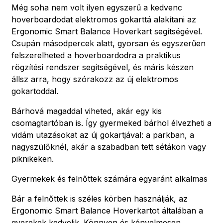
Még soha nem volt ilyen egyszerű a kedvenc
hoverboardodat elektromos gokarttá alakítani az
Ergonomic Smart Balance Hoverkart segítségével.
Csupán másodpercek alatt, gyorsan és egyszerűen
felszerelheted a hoverboardodra a praktikus
rögzítési rendszer segítségével, és máris készen
állsz arra, hogy szórakozz az új elektromos
gokartoddal.
Bárhová magaddal viheted, akár egy kis
csomagtartóban is. Így gyermeked bárhol élvezheti a
vidám utazásokat az új gokartjával: a parkban, a
nagyszülőknél, akár a szabadban tett sétákon vagy
piknikeken.
Gyermekek és felnőttek számára egyaránt alkalmas
Bár a felnőttek is széles körben használják, az
Ergonomic Smart Balance Hoverkartot általában a
gyerekek kedvelik. Könnyen és kényelmesen