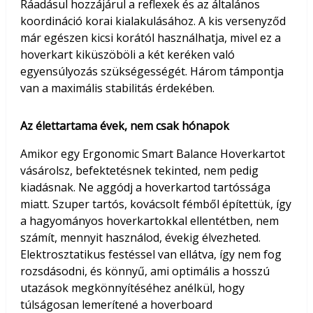
Ráadásul hozzájárul a reflexek és az általános
koordináció korai kialakulásához. A kis versenyződ
már egészen kicsi korától használhatja, mivel ez a
hoverkart kiküszöböli a két keréken való
egyensúlyozás szükségességét. Három támpontja
van a maximális stabilitás érdekében.
Az élettartama évek, nem csak hónapok
Amikor egy Ergonomic Smart Balance Hoverkartot
vásárolsz, befektetésnek tekinted, nem pedig
kiadásnak. Ne aggódj a hoverkartod tartóssága
miatt. Szuper tartós, kovácsolt fémből építettük, így
a hagyományos hoverkartokkal ellentétben, nem
számít, mennyit használod, évekig élvezheted.
Elektrosztatikus festéssel van ellátva, így nem fog
rozsdásodni, és könnyű, ami optimális a hosszú
utazások megkönnyítéséhez anélkül, hogy
túlságosan lemerítené a hoverboard