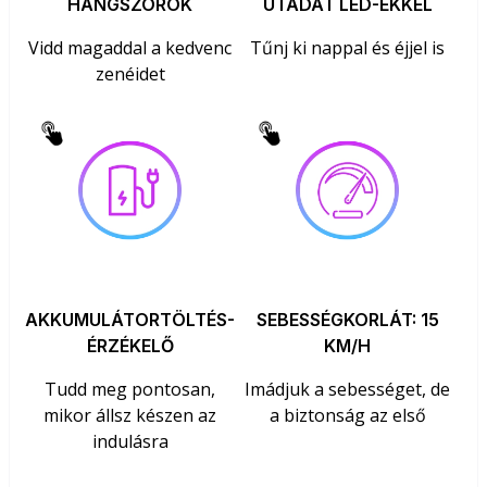
HANGSZÓRÓK
UTADAT LED-EKKEL
Vidd magaddal a kedvenc
Tűnj ki nappal és éjjel is
zenéidet
AKKUMULÁTORTÖLTÉS-
SEBESSÉGKORLÁT: 15
ÉRZÉKELŐ
KM/H
Tudd meg pontosan,
Imádjuk a sebességet, de
mikor állsz készen az
a biztonság az első
indulásra