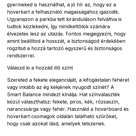
gyermeked is használhat, a jó hír az, hogy ez a
hoverkart a felhasználó magasságához igazodik.
Ugyanazon a parkba tett kiránduláson felváltva is
tudtok közlekedni, így mindkettőtök számára
élvezetes lesz az utazás. Fontos megjegyezni, hogy
amint beállítod a hosszát, a biztonságod érdekében
rögzítsd a hozzá tartozó egyszerű és biztonságos
rendszerrel.
Válaszd ki a hozzád illő színt
Szereted a fekete eleganciáját, a kifogástalan fehéret
vagy inkább az ég kékjének nyugodt színét? A
Smart Balance mindezt kínálja. Hat színválaszték
közül választhatsz: fekete, piros, kék, rózsaszín,
narancssárga vagy fehér. Használd a hoverboard és
hoverkart csomagok oldalán található szűrőket,
hogy csak azokat lásd, amelyek tetszenek.