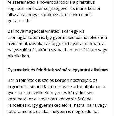
felszerelheted a hoverboardodra a praktikus
rögzítési rendszer segítségével, és máris készen
állsz arra, hogy szórakozz az új elektromos
gokartoddal.
Bárhová magaddal viheted, akár egy kis
csomagtartóban is. Így gyermeked bárhol élvezheti
a vidám utazásokat az új gokartjával: a parkban, a
nagyszülőknél, akár a szabadban tett sétákon vagy
piknikeken.
Gyermekek és felnőttek számára egyaránt alkalmas
Bár a felnőttek is széles körben használják, az
Ergonomic Smart Balance Hoverkartot általában a
gyerekek kedvelik. Könnyen és kényelmesen
kezelhető, ez a Hoverkart két vezérlőrúddal
rendelkezik, így gyermeked előre, hátra, balra vagy
jobbra mehet, és akár helyben is megfordulhat.