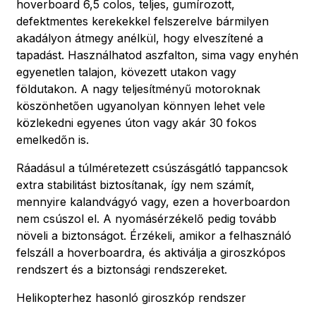
hoverboard 6,5 colos, teljes, gumírozott,
defektmentes kerekekkel felszerelve bármilyen
akadályon átmegy anélkül, hogy elveszítené a
tapadást. Használhatod aszfalton, sima vagy enyhén
egyenetlen talajon, kövezett utakon vagy
földutakon. A nagy teljesítményű motoroknak
köszönhetően ugyanolyan könnyen lehet vele
közlekedni egyenes úton vagy akár 30 fokos
emelkedőn is.
Ráadásul a túlméretezett csúszásgátló tappancsok
extra stabilitást biztosítanak, így nem számít,
mennyire kalandvágyó vagy, ezen a hoverboardon
nem csúszol el. A nyomásérzékelő pedig tovább
növeli a biztonságot. Érzékeli, amikor a felhasználó
felszáll a hoverboardra, és aktiválja a giroszkópos
rendszert és a biztonsági rendszereket.
Helikopterhez hasonló giroszkóp rendszer