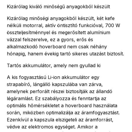
Kizárólag kiváló minőségű anyagokból készült
Kizárólag minőségi anyagokból készült, két kefe
nélküli motorral, aktív öntisztító funkcióval, 700 W
összteljesítménnyel és megerősített alumínium
vázzal felszerelve, ez a gyors, erős és
alkalmazkodó hoverboard nem csak néhány
hónapig, hanem évekig tartó sikeres utazást biztosít.
Tartós akkumulátor, amely nem gyullad ki
A kis fogyasztású Li-ion akkumulátor egy
strapabíró, lángálló kapszulába van zárva,
amelynek perforált részei biztosítják az állandó
légáramlást. Ez szabályozza és fenntartja az
optimális hőmérsékletet a hoverboard használata
során, miközben optimalizálja az áramfogyasztást.
Ezenkívül a kapszula elszigeteli az áramforrást,
védve az elektromos egységet. Amikor a