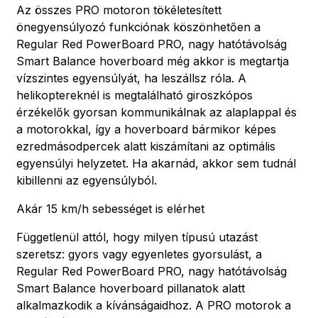
Az összes PRO motoron tökéletesített
önegyensúlyozó funkciónak köszönhetően a
Regular Red PowerBoard PRO, nagy hatótávolság
Smart Balance hoverboard még akkor is megtartja
vízszintes egyensúlyát, ha leszállsz róla. A
helikoptereknél is megtalálható giroszkópos
érzékelők gyorsan kommunikálnak az alaplappal és
a motorokkal, így a hoverboard bármikor képes
ezredmásodpercek alatt kiszámítani az optimális
egyensúlyi helyzetet. Ha akarnád, akkor sem tudnál
kibillenni az egyensúlyból.
Akár 15 km/h sebességet is elérhet
Függetlenül attól, hogy milyen típusú utazást
szeretsz: gyors vagy egyenletes gyorsulást, a
Regular Red PowerBoard PRO, nagy hatótávolság
Smart Balance hoverboard pillanatok alatt
alkalmazkodik a kívánságaidhoz. A PRO motorok a