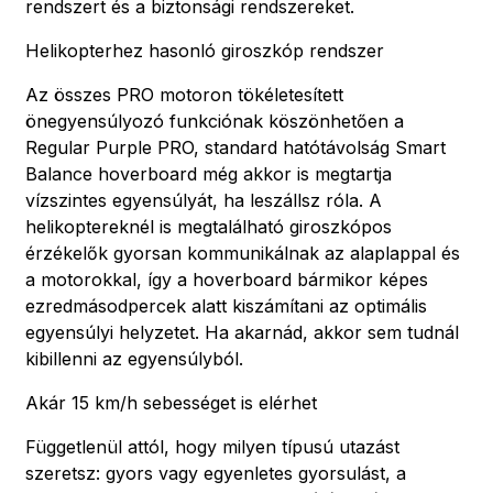
rendszert és a biztonsági rendszereket.
Helikopterhez hasonló giroszkóp rendszer
Az összes PRO motoron tökéletesített
önegyensúlyozó funkciónak köszönhetően a
Regular Purple PRO, standard hatótávolság Smart
Balance hoverboard még akkor is megtartja
vízszintes egyensúlyát, ha leszállsz róla. A
helikoptereknél is megtalálható giroszkópos
érzékelők gyorsan kommunikálnak az alaplappal és
a motorokkal, így a hoverboard bármikor képes
ezredmásodpercek alatt kiszámítani az optimális
egyensúlyi helyzetet. Ha akarnád, akkor sem tudnál
kibillenni az egyensúlyból.
Akár 15 km/h sebességet is elérhet
Függetlenül attól, hogy milyen típusú utazást
szeretsz: gyors vagy egyenletes gyorsulást, a