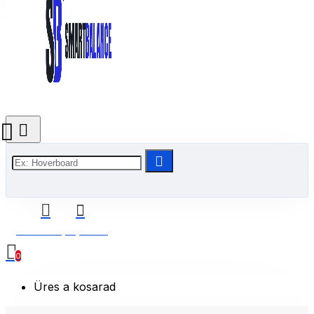
0 Termék(ek) - 0 Ft
0
Üres a kosarad