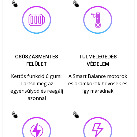
CSÚSZÁSMENTES
TÚLMELEGEDÉS
FELÜLET
VÉDELEM
Kettős funkciójú gumi:
A Smart Balance motorok
Tartsd meg az
és áramkörök hűvösek és
egyensúlyod és reagálj
így maradnak
azonnal