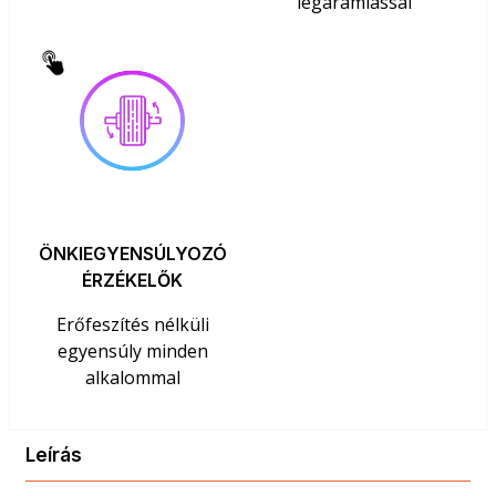
légáramlással
ÖNKIEGYENSÚLYOZÓ
ÉRZÉKELŐK
Erőfeszítés nélküli
egyensúly minden
alkalommal
Leírás