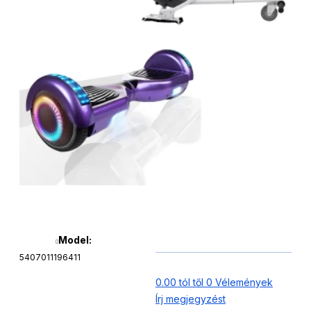
Model:
5407011196411
0.00 tól től 0 Vélemények
Írj megjegyzést