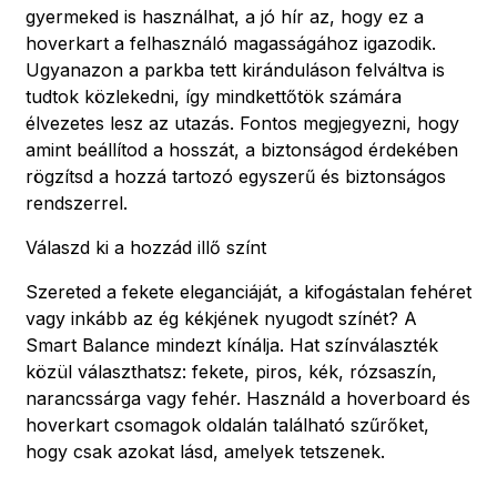
gyermeked is használhat, a jó hír az, hogy ez a
hoverkart a felhasználó magasságához igazodik.
Ugyanazon a parkba tett kiránduláson felváltva is
tudtok közlekedni, így mindkettőtök számára
élvezetes lesz az utazás. Fontos megjegyezni, hogy
amint beállítod a hosszát, a biztonságod érdekében
rögzítsd a hozzá tartozó egyszerű és biztonságos
rendszerrel.
Válaszd ki a hozzád illő színt
Szereted a fekete eleganciáját, a kifogástalan fehéret
vagy inkább az ég kékjének nyugodt színét? A
Smart Balance mindezt kínálja. Hat színválaszték
közül választhatsz: fekete, piros, kék, rózsaszín,
narancssárga vagy fehér. Használd a hoverboard és
hoverkart csomagok oldalán található szűrőket,
hogy csak azokat lásd, amelyek tetszenek.