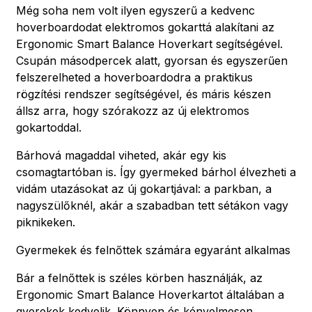
Még soha nem volt ilyen egyszerű a kedvenc
hoverboardodat elektromos gokarttá alakítani az
Ergonomic Smart Balance Hoverkart segítségével.
Csupán másodpercek alatt, gyorsan és egyszerűen
felszerelheted a hoverboardodra a praktikus
rögzítési rendszer segítségével, és máris készen
állsz arra, hogy szórakozz az új elektromos
gokartoddal.
Bárhová magaddal viheted, akár egy kis
csomagtartóban is. Így gyermeked bárhol élvezheti a
vidám utazásokat az új gokartjával: a parkban, a
nagyszülőknél, akár a szabadban tett sétákon vagy
piknikeken.
Gyermekek és felnőttek számára egyaránt alkalmas
Bár a felnőttek is széles körben használják, az
Ergonomic Smart Balance Hoverkartot általában a
gyerekek kedvelik. Könnyen és kényelmesen