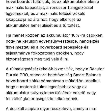
hoverboardot feltöltjük, és az akkumulátor eléri a
maximális kapacitást, a rendszer hangjelzéssel
figyelmeztet, és a maximális töltésérzékelő
kikapcsolja az áramot, hogy elkerülje az
akkumulátor lemerülését és a túltöltést.
Ha menet közben az akkumulátor 10%-ra csökken,
hogy ne kerüljön egyensúlyvesztésbe, hangjelzés
figyelmeztet, és a hoverboard sebessége és
teljesítménye fokozatosan csökken, hogy
biztonságosan meg tudj vele állni.
A túlmelegedésérzékelők biztosítják, hogy a Regular
Purple PRO, standard hatótávolság Smart Balance
hoverboard zökkenőmentesen működjön, anélkül,
hogy a motorok túlmelegedéséhez vagy az
akkumulátor súlyos lemerüléséhez vezető nagy
feszültségkülönbségek keletkeznének.
A dedikált alaplap olyan összetevő, amely a mai