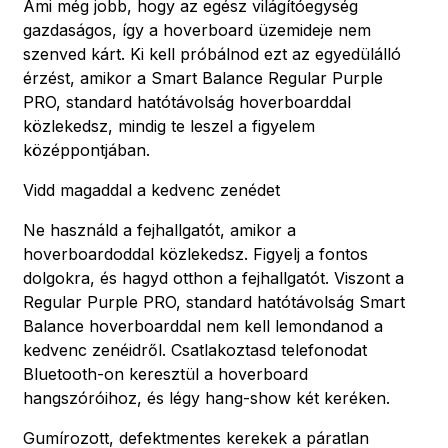
Ami még jobb, hogy az egész világítóegység
gazdaságos, így a hoverboard üzemideje nem
szenved kárt. Ki kell próbálnod ezt az egyedülálló
érzést, amikor a Smart Balance Regular Purple
PRO, standard hatótávolság hoverboarddal
közlekedsz, mindig te leszel a figyelem
középpontjában.
Vidd magaddal a kedvenc zenédet
Ne használd a fejhallgatót, amikor a
hoverboardoddal közlekedsz. Figyelj a fontos
dolgokra, és hagyd otthon a fejhallgatót. Viszont a
Regular Purple PRO, standard hatótávolság Smart
Balance hoverboarddal nem kell lemondanod a
kedvenc zenéidről. Csatlakoztasd telefonodat
Bluetooth-on keresztül a hoverboard
hangszóróihoz, és légy hang-show két keréken.
Gumírozott, defektmentes kerekek a páratlan