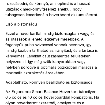
rozsdásodni, és könnyű, ami optimális a hosszú
utazások megkönnyítéséhez anélkül, hogy
túlságosan lemerítené a hoverboard akkumulátorát.
Első a biztonságú
Ezzel a hoverkarttal mindig biztonságban vagy, és
az utazások a lehető legkényelmesebbek. A
fogantyúk puha szivaccsal vannak bevonva, így
mindig kézben tarthatod az irányítást, és a tartása is
kényelmes. Lábaidat csúszásmentes felületeken
helyezed el, így még szűk kanyarokban vagy
helyben pörögve is optimális pozícióban maradsz a
maximális szórakozás érdekében.
Adaptálható, könnyen beállítható és biztonságos
Az Ergonomic Smart Balance Hoverkart bármilyen
6,5 colos és 10 colos hoverboarddal kompatibilis. Ha
olyan hoverkartot szeretnél, amelyet te és a