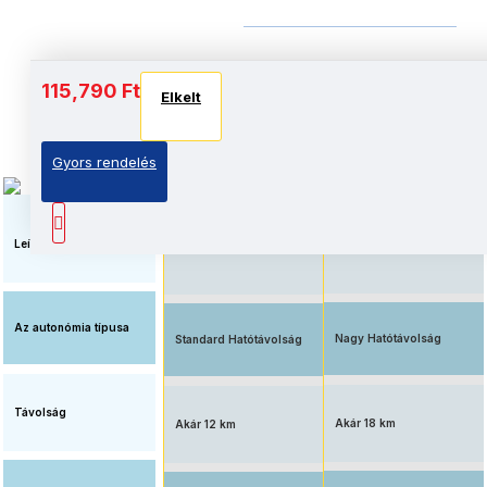
Akkumulátor és autonómia
115,790 Ft
Elkelt
Elkelt
Elkelt
Gyors rendelés
Elérhető ár, standard
Megnövelt üzemidő, nagy
akkumulátorral
kapacitású akkumulátorral
felszerelve
Leírás
Az autonómia típusa
Nagy Hatótávolság
Standard Hatótávolság
Távolság
Akár 18 km
Akár 12 km