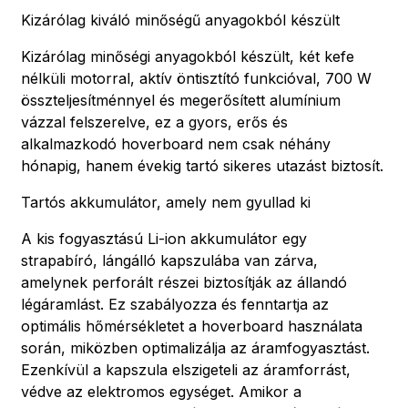
Kizárólag kiváló minőségű anyagokból készült
Kizárólag minőségi anyagokból készült, két kefe
nélküli motorral, aktív öntisztító funkcióval, 700 W
összteljesítménnyel és megerősített alumínium
vázzal felszerelve, ez a gyors, erős és
alkalmazkodó hoverboard nem csak néhány
hónapig, hanem évekig tartó sikeres utazást biztosít.
Tartós akkumulátor, amely nem gyullad ki
A kis fogyasztású Li-ion akkumulátor egy
strapabíró, lángálló kapszulába van zárva,
amelynek perforált részei biztosítják az állandó
légáramlást. Ez szabályozza és fenntartja az
optimális hőmérsékletet a hoverboard használata
során, miközben optimalizálja az áramfogyasztást.
Ezenkívül a kapszula elszigeteli az áramforrást,
védve az elektromos egységet. Amikor a