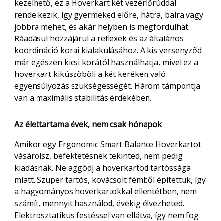
kezelhető, ez a Hoverkart két vezérlőrúddal
rendelkezik, így gyermeked előre, hátra, balra vagy
jobbra mehet, és akár helyben is megfordulhat.
Ráadásul hozzájárul a reflexek és az általános
koordináció korai kialakulásához. A kis versenyződ
már egészen kicsi korától használhatja, mivel ez a
hoverkart kiküszöböli a két keréken való
egyensúlyozás szükségességét. Három támpontja
van a maximális stabilitás érdekében.
Az élettartama évek, nem csak hónapok
Amikor egy Ergonomic Smart Balance Hoverkartot
vásárolsz, befektetésnek tekinted, nem pedig
kiadásnak. Ne aggódj a hoverkartod tartóssága
miatt. Szuper tartós, kovácsolt fémből építettük, így
a hagyományos hoverkartokkal ellentétben, nem
számít, mennyit használod, évekig élvezheted.
Elektrosztatikus festéssel van ellátva, így nem fog