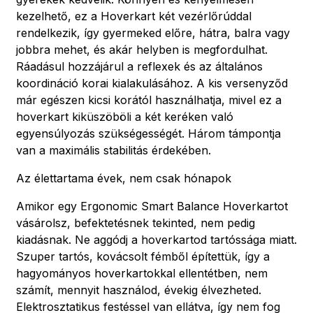
kezelhető, ez a Hoverkart két vezérlőrúddal
rendelkezik, így gyermeked előre, hátra, balra vagy
jobbra mehet, és akár helyben is megfordulhat.
Ráadásul hozzájárul a reflexek és az általános
koordináció korai kialakulásához. A kis versenyződ
már egészen kicsi korától használhatja, mivel ez a
hoverkart kiküszöböli a két keréken való
egyensúlyozás szükségességét. Három támpontja
van a maximális stabilitás érdekében.
Az élettartama évek, nem csak hónapok
Amikor egy Ergonomic Smart Balance Hoverkartot
vásárolsz, befektetésnek tekinted, nem pedig
kiadásnak. Ne aggódj a hoverkartod tartóssága miatt.
Szuper tartós, kovácsolt fémből építettük, így a
hagyományos hoverkartokkal ellentétben, nem
számít, mennyit használod, évekig élvezheted.
Elektrosztatikus festéssel van ellátva, így nem fog