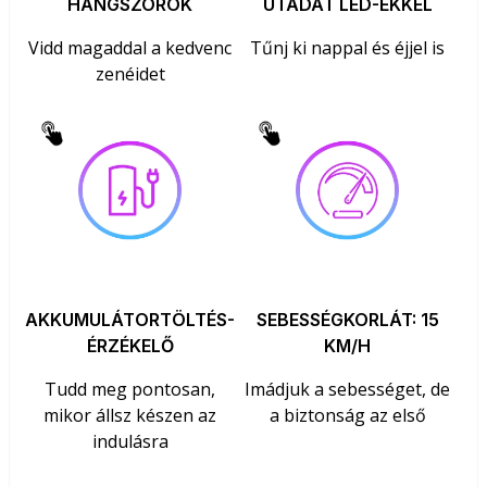
HANGSZÓRÓK
UTADAT LED-EKKEL
Vidd magaddal a kedvenc
Tűnj ki nappal és éjjel is
zenéidet
AKKUMULÁTORTÖLTÉS-
SEBESSÉGKORLÁT: 15
ÉRZÉKELŐ
KM/H
Tudd meg pontosan,
Imádjuk a sebességet, de
mikor állsz készen az
a biztonság az első
indulásra