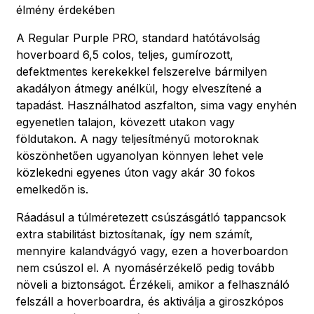
élmény érdekében
A Regular Purple PRO, standard hatótávolság
hoverboard 6,5 colos, teljes, gumírozott,
defektmentes kerekekkel felszerelve bármilyen
akadályon átmegy anélkül, hogy elveszítené a
tapadást. Használhatod aszfalton, sima vagy enyhén
egyenetlen talajon, kövezett utakon vagy
földutakon. A nagy teljesítményű motoroknak
köszönhetően ugyanolyan könnyen lehet vele
közlekedni egyenes úton vagy akár 30 fokos
emelkedőn is.
Ráadásul a túlméretezett csúszásgátló tappancsok
extra stabilitást biztosítanak, így nem számít,
mennyire kalandvágyó vagy, ezen a hoverboardon
nem csúszol el. A nyomásérzékelő pedig tovább
növeli a biztonságot. Érzékeli, amikor a felhasználó
felszáll a hoverboardra, és aktiválja a giroszkópos