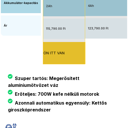
Akkumulátor-kapacitás
4Ah
2Ah
Ár
123,790.00 Ft
115,790.00 Ft
ÖN ITT VAN
Szuper tartós: Megerősített
alumíniumötvözet váz
Erőteljes: 700W kefe nélküli motorok
Azonnali automatikus egyensúly: Kettős
giroszkóprendszer