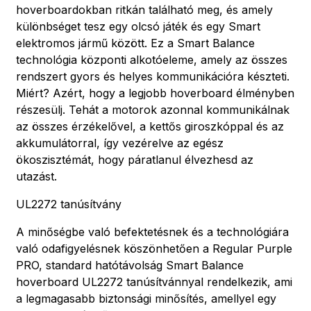
hoverboardokban ritkán található meg, és amely
különbséget tesz egy olcsó játék és egy Smart
elektromos jármű között. Ez a Smart Balance
technológia központi alkotóeleme, amely az összes
rendszert gyors és helyes kommunikációra készteti.
Miért? Azért, hogy a legjobb hoverboard élményben
részesülj. Tehát a motorok azonnal kommunikálnak
az összes érzékelővel, a kettős giroszkóppal és az
akkumulátorral, így vezérelve az egész
ökoszisztémát, hogy páratlanul élvezhesd az
utazást.
UL2272 tanúsítvány
A minőségbe való befektetésnek és a technológiára
való odafigyelésnek köszönhetően a Regular Purple
PRO, standard hatótávolság Smart Balance
hoverboard UL2272 tanúsítvánnyal rendelkezik, ami
a legmagasabb biztonsági minősítés, amellyel egy