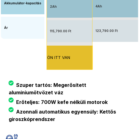
Akkumulátor-kapacitás
4Ah
2Ah
Ár
123,790.00 Ft
115,790.00 Ft
ÖN ITT VAN
Szuper tartós: Megerősített
alumíniumötvözet váz
Erőteljes: 700W kefe nélküli motorok
Azonnali automatikus egyensúly: Kettős
giroszkóprendszer