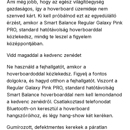
Ami még jobb, hogy az egész világítóegység
gazdaságos, így a hoverboard üzemideje nem
szenved kárt. Ki kell próbálnod ezt az egyedülálló
érzést, amikor a Smart Balance Regular Galaxy Pink
PRO, standard hatótávolság hoverboarddal
közlekedsz, mindig te leszel a figyelem
középpontjában.
Vidd magaddal a kedvenc zenédet
Ne használd a fejhallgatót, amikor a
hoverboardoddal közlekedsz. Figyelj a fontos
dolgokra, és hagyd otthon a fejhallgatót. Viszont a
Regular Galaxy Pink PRO, standard hatótávolság
Smart Balance hoverboarddal nem kell lemondanod
a kedvenc zenéidről. Csatlakoztasd telefonodat
Bluetooth-on keresztül a hoverboard
hangszóróihoz, és légy hang-show két keréken.
Gumírozott, defektmentes kerekek a páratlan