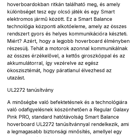
hoverboardokban ritkán található meg, és amely
különbséget tesz egy olcsó játék és egy Smart
elektromos jármű között. Ez a Smart Balance
technológia központi alkotóeleme, amely az összes
rendszert gyors és helyes kommunikációra készteti.
Miért? Azért, hogy a legjobb hoverboard élményben
részesülj. Tehát a motorok azonnal kommunikálnak
az összes érzékelővel, a kettős giroszkóppal és az
akkumulátorral, így vezérelve az egész
ökoszisztémát, hogy páratlanul élvezhesd az
utazást.
UL2272 tanúsítvány
A minőségbe való befektetésnek és a technológiára
való odafigyelésnek köszönhetően a Regular Galaxy
Pink PRO, standard hatótávolság Smart Balance
hoverboard UL2272 tanúsítvánnyal rendelkezik, ami
a legmagasabb biztonsági minősítés, amellyel egy