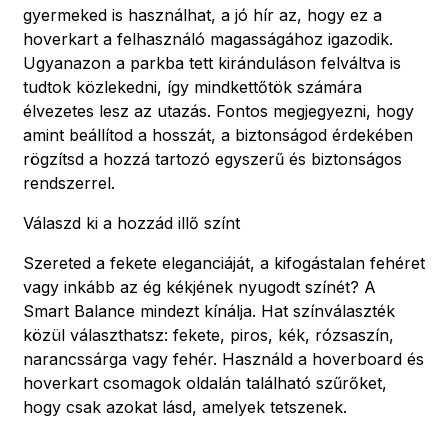
gyermeked is használhat, a jó hír az, hogy ez a
hoverkart a felhasználó magasságához igazodik.
Ugyanazon a parkba tett kiránduláson felváltva is
tudtok közlekedni, így mindkettőtök számára
élvezetes lesz az utazás. Fontos megjegyezni, hogy
amint beállítod a hosszát, a biztonságod érdekében
rögzítsd a hozzá tartozó egyszerű és biztonságos
rendszerrel.
Válaszd ki a hozzád illő színt
Szereted a fekete eleganciáját, a kifogástalan fehéret
vagy inkább az ég kékjének nyugodt színét? A
Smart Balance mindezt kínálja. Hat színválaszték
közül választhatsz: fekete, piros, kék, rózsaszín,
narancssárga vagy fehér. Használd a hoverboard és
hoverkart csomagok oldalán található szűrőket,
hogy csak azokat lásd, amelyek tetszenek.