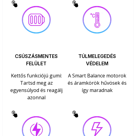
CSÚSZÁSMENTES
TÚLMELEGEDÉS
FELÜLET
VÉDELEM
Kettős funkciójú gumi:
A Smart Balance motorok
Tartsd meg az
és áramkörök hűvösek és
egyensúlyod és reagálj
így maradnak
azonnal