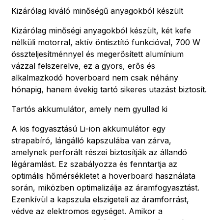
Kizárólag kiváló minőségű anyagokból készült
Kizárólag minőségi anyagokból készült, két kefe
nélküli motorral, aktív öntisztító funkcióval, 700 W
összteljesítménnyel és megerősített alumínium
vázzal felszerelve, ez a gyors, erős és
alkalmazkodó hoverboard nem csak néhány
hónapig, hanem évekig tartó sikeres utazást biztosít.
Tartós akkumulátor, amely nem gyullad ki
A kis fogyasztású Li-ion akkumulátor egy
strapabíró, lángálló kapszulába van zárva,
amelynek perforált részei biztosítják az állandó
légáramlást. Ez szabályozza és fenntartja az
optimális hőmérsékletet a hoverboard használata
során, miközben optimalizálja az áramfogyasztást.
Ezenkívül a kapszula elszigeteli az áramforrást,
védve az elektromos egységet. Amikor a