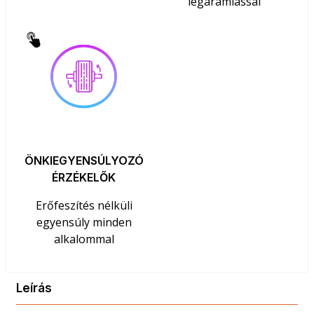
légáramlással
ÖNKIEGYENSÚLYOZÓ
ÉRZÉKELŐK
Erőfeszítés nélküli
egyensúly minden
alkalommal
Leírás