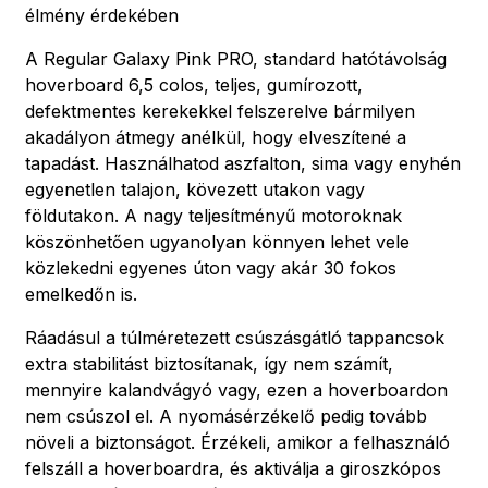
élmény érdekében
A Regular Galaxy Pink PRO, standard hatótávolság
hoverboard 6,5 colos, teljes, gumírozott,
defektmentes kerekekkel felszerelve bármilyen
akadályon átmegy anélkül, hogy elveszítené a
tapadást. Használhatod aszfalton, sima vagy enyhén
egyenetlen talajon, kövezett utakon vagy
földutakon. A nagy teljesítményű motoroknak
köszönhetően ugyanolyan könnyen lehet vele
közlekedni egyenes úton vagy akár 30 fokos
emelkedőn is.
Ráadásul a túlméretezett csúszásgátló tappancsok
extra stabilitást biztosítanak, így nem számít,
mennyire kalandvágyó vagy, ezen a hoverboardon
nem csúszol el. A nyomásérzékelő pedig tovább
növeli a biztonságot. Érzékeli, amikor a felhasználó
felszáll a hoverboardra, és aktiválja a giroszkópos