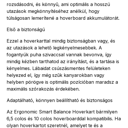
rozsdásodni, és könnyű, ami optimális a hosszú
utazások megkönnyítéséhez anélkül, hogy
túlságosan lemerítené a hoverboard akkumulátorát.
Első a biztonságú
Ezzel a hoverkarttal mindig biztonságban vagy, és
az utazások a lehető legkényelmesebbek. A
fogantyúk puha szivaccsal vannak bevonva, így
mindig kézben tarthatod az irányítást, és a tartása is
kényelmes. Lábaidat csúszásmentes felületeken
helyezed el, így még szűk kanyarokban vagy
helyben pörögve is optimális pozícióban maradsz a
maximális szórakozás érdekében.
Adaptálható, könnyen beállítható és biztonságos
Az Ergonomic Smart Balance Hoverkart bármilyen
6,5 colos és 10 colos hoverboarddal kompatibilis. Ha
olyan hoverkartot szeretnél, amelyet te és a