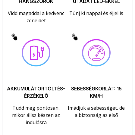
HANGSZÓRÓK
UTADAT LED-EKKEL
Vidd magaddal a kedvenc
Tűnj ki nappal és éjjel is
zenéidet
AKKUMULÁTORTÖLTÉS-
SEBESSÉGKORLÁT: 15
ÉRZÉKELŐ
KM/H
Tudd meg pontosan,
Imádjuk a sebességet, de
mikor állsz készen az
a biztonság az első
indulásra