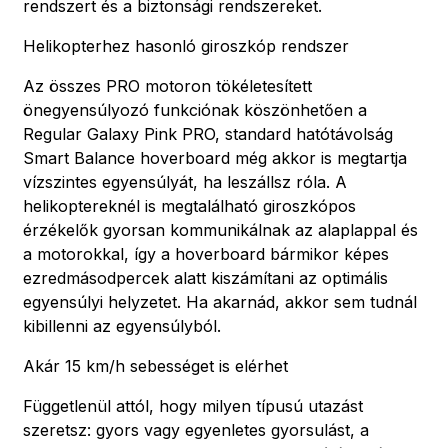
rendszert és a biztonsági rendszereket.
Helikopterhez hasonló giroszkóp rendszer
Az összes PRO motoron tökéletesített
önegyensúlyozó funkciónak köszönhetően a
Regular Galaxy Pink PRO, standard hatótávolság
Smart Balance hoverboard még akkor is megtartja
vízszintes egyensúlyát, ha leszállsz róla. A
helikoptereknél is megtalálható giroszkópos
érzékelők gyorsan kommunikálnak az alaplappal és
a motorokkal, így a hoverboard bármikor képes
ezredmásodpercek alatt kiszámítani az optimális
egyensúlyi helyzetet. Ha akarnád, akkor sem tudnál
kibillenni az egyensúlyból.
Akár 15 km/h sebességet is elérhet
Függetlenül attól, hogy milyen típusú utazást
szeretsz: gyors vagy egyenletes gyorsulást, a