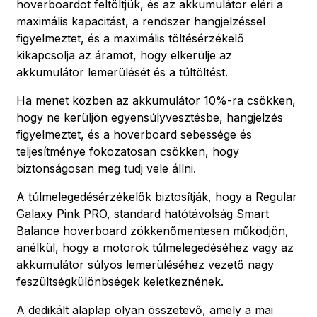
hoverboardot feltöltjük, és az akkumulátor eléri a
maximális kapacitást, a rendszer hangjelzéssel
figyelmeztet, és a maximális töltésérzékelő
kikapcsolja az áramot, hogy elkerülje az
akkumulátor lemerülését és a túltöltést.
Ha menet közben az akkumulátor 10%-ra csökken,
hogy ne kerüljön egyensúlyvesztésbe, hangjelzés
figyelmeztet, és a hoverboard sebessége és
teljesítménye fokozatosan csökken, hogy
biztonságosan meg tudj vele állni.
A túlmelegedésérzékelők biztosítják, hogy a Regular
Galaxy Pink PRO, standard hatótávolság Smart
Balance hoverboard zökkenőmentesen működjön,
anélkül, hogy a motorok túlmelegedéséhez vagy az
akkumulátor súlyos lemerüléséhez vezető nagy
feszültségkülönbségek keletkeznének.
A dedikált alaplap olyan összetevő, amely a mai