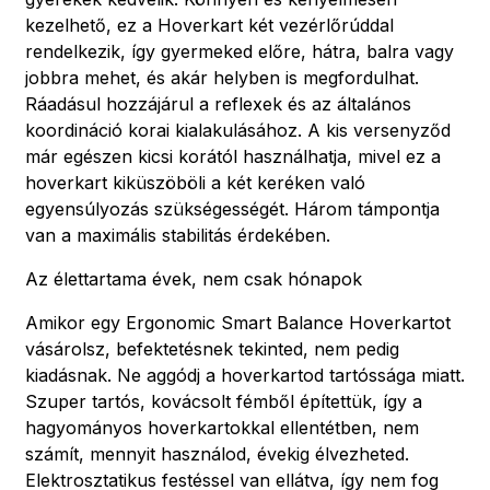
kezelhető, ez a Hoverkart két vezérlőrúddal
rendelkezik, így gyermeked előre, hátra, balra vagy
jobbra mehet, és akár helyben is megfordulhat.
Ráadásul hozzájárul a reflexek és az általános
koordináció korai kialakulásához. A kis versenyződ
már egészen kicsi korától használhatja, mivel ez a
hoverkart kiküszöböli a két keréken való
egyensúlyozás szükségességét. Három támpontja
van a maximális stabilitás érdekében.
Az élettartama évek, nem csak hónapok
Amikor egy Ergonomic Smart Balance Hoverkartot
vásárolsz, befektetésnek tekinted, nem pedig
kiadásnak. Ne aggódj a hoverkartod tartóssága miatt.
Szuper tartós, kovácsolt fémből építettük, így a
hagyományos hoverkartokkal ellentétben, nem
számít, mennyit használod, évekig élvezheted.
Elektrosztatikus festéssel van ellátva, így nem fog