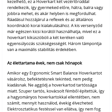
kezelhető, ez a Hoverkart két vezérlőrúddal
rendelkezik, így gyermeked előre, hátra, balra vagy
jobbra mehet, és akár helyben is megfordulhat.
Ráadásul hozzájárul a reflexek és az általános
koordináció korai kialakulásához. A kis versenyződ
már egészen kicsi korától használhatja, mivel ez a
hoverkart kiküszöböli a két keréken való
egyensúlyozás szükségességét. Három támpontja
van a maximális stabilitás érdekében.
Az élettartama évek, nem csak hónapok
Amikor egy Ergonomic Smart Balance Hoverkartot
vásárolsz, befektetésnek tekinted, nem pedig
kiadásnak. Ne aggódj a hoverkartod tartóssága
miatt. Szuper tartós, kovácsolt fémből építettük, így
a hagyományos hoverkartokkal ellentétben, nem
számít, mennyit használod, évekig élvezheted.
Elektrosztatikus festéssel van ellátva, így nem fog