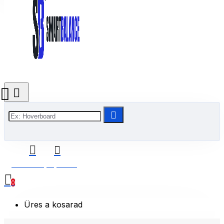
0 Termék(ek) - 0 Ft
0
Üres a kosarad