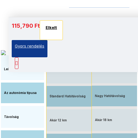
Akkumulátor és autonómia
115,790 Ft
Elkelt
Elkelt
Elkelt
Gyors rendelés
Elérhető ár, standard
Megnövelt üzemidő, nagy
akkumulátorral
kapacitású akkumulátorral
felszerelve
Leírás
Az autonómia típusa
Nagy Hatótávolság
Standard Hatótávolság
Távolság
Akár 18 km
Akár 12 km