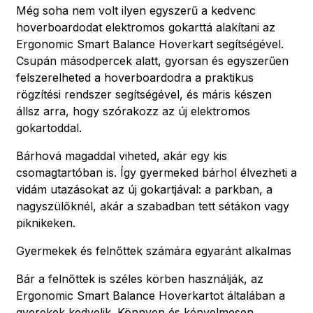
Még soha nem volt ilyen egyszerű a kedvenc
hoverboardodat elektromos gokarttá alakítani az
Ergonomic Smart Balance Hoverkart segítségével.
Csupán másodpercek alatt, gyorsan és egyszerűen
felszerelheted a hoverboardodra a praktikus
rögzítési rendszer segítségével, és máris készen
állsz arra, hogy szórakozz az új elektromos
gokartoddal.
Bárhová magaddal viheted, akár egy kis
csomagtartóban is. Így gyermeked bárhol élvezheti a
vidám utazásokat az új gokartjával: a parkban, a
nagyszülőknél, akár a szabadban tett sétákon vagy
piknikeken.
Gyermekek és felnőttek számára egyaránt alkalmas
Bár a felnőttek is széles körben használják, az
Ergonomic Smart Balance Hoverkartot általában a
gyerekek kedvelik. Könnyen és kényelmesen