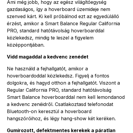
Ami még jobb, hogy az egész világítóegység
gazdaságos, így a hoverboard üzemideje nem
szenved kárt. Ki kell próbálnod ezt az egyedülálló
érzést, amikor a Smart Balance Regular California
PRO, standard hatótávolság hoverboarddal
közlekedsz, mindig te leszel a figyelem
középpontjában.
Vidd magaddal a kedvenc zenédet
Ne használd a fejhallgatót, amikor a
hoverboardoddal közlekedsz. Figyelj a fontos
dolgokra, és hagyd otthon a fejhallgatót. Viszont a
Regular California PRO, standard hatótávolság
Smart Balance hoverboarddal nem kell lemondanod
a kedvenc zenéidről. Csatlakoztasd telefonodat
Bluetooth-on keresztül a hoverboard
hangszóróihoz, és légy hang-show két keréken.
Gumírozott, defektmentes kerekek a páratlan