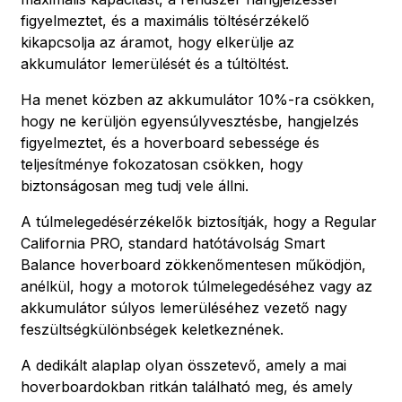
figyelmeztet, és a maximális töltésérzékelő
kikapcsolja az áramot, hogy elkerülje az
akkumulátor lemerülését és a túltöltést.
Ha menet közben az akkumulátor 10%-ra csökken,
hogy ne kerüljön egyensúlyvesztésbe, hangjelzés
figyelmeztet, és a hoverboard sebessége és
teljesítménye fokozatosan csökken, hogy
biztonságosan meg tudj vele állni.
A túlmelegedésérzékelők biztosítják, hogy a Regular
California PRO, standard hatótávolság Smart
Balance hoverboard zökkenőmentesen működjön,
anélkül, hogy a motorok túlmelegedéséhez vagy az
akkumulátor súlyos lemerüléséhez vezető nagy
feszültségkülönbségek keletkeznének.
A dedikált alaplap olyan összetevő, amely a mai
hoverboardokban ritkán található meg, és amely