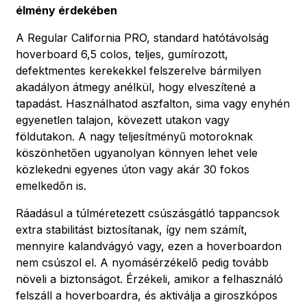
élmény érdekében
A Regular California PRO, standard hatótávolság
hoverboard 6,5 colos, teljes, gumírozott,
defektmentes kerekekkel felszerelve bármilyen
akadályon átmegy anélkül, hogy elveszítené a
tapadást. Használhatod aszfalton, sima vagy enyhén
egyenetlen talajon, kövezett utakon vagy
földutakon. A nagy teljesítményű motoroknak
köszönhetően ugyanolyan könnyen lehet vele
közlekedni egyenes úton vagy akár 30 fokos
emelkedőn is.
Ráadásul a túlméretezett csúszásgátló tappancsok
extra stabilitást biztosítanak, így nem számít,
mennyire kalandvágyó vagy, ezen a hoverboardon
nem csúszol el. A nyomásérzékelő pedig tovább
növeli a biztonságot. Érzékeli, amikor a felhasználó
felszáll a hoverboardra, és aktiválja a giroszkópos