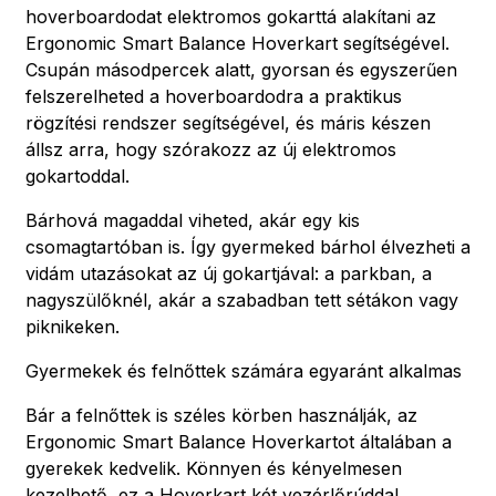
hoverboardodat elektromos gokarttá alakítani az
Ergonomic Smart Balance Hoverkart segítségével.
Csupán másodpercek alatt, gyorsan és egyszerűen
felszerelheted a hoverboardodra a praktikus
rögzítési rendszer segítségével, és máris készen
állsz arra, hogy szórakozz az új elektromos
gokartoddal.
Bárhová magaddal viheted, akár egy kis
csomagtartóban is. Így gyermeked bárhol élvezheti a
vidám utazásokat az új gokartjával: a parkban, a
nagyszülőknél, akár a szabadban tett sétákon vagy
piknikeken.
Gyermekek és felnőttek számára egyaránt alkalmas
Bár a felnőttek is széles körben használják, az
Ergonomic Smart Balance Hoverkartot általában a
gyerekek kedvelik. Könnyen és kényelmesen
kezelhető, ez a Hoverkart két vezérlőrúddal