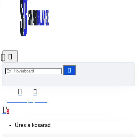
0 Termék(ek) - 0 Ft
0
Üres a kosarad