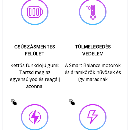
CSÚSZÁSMENTES
TÚLMELEGEDÉS
FELÜLET
VÉDELEM
Kettős funkciójú gumi:
A Smart Balance motorok
Tartsd meg az
és áramkörök hűvösek és
egyensúlyod és reagálj
így maradnak
azonnal