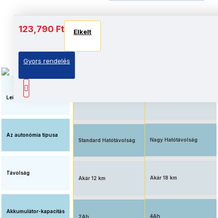
Akkumulátor és autonómia
123,790 Ft
Elkelt
Elkelt
Elkelt
Gyors rendelés
Elérhető ár, standard
Megnövelt üzemidő, nagy
akkumulátorral
kapacitású akkumulátorral
felszerelve
Leírás
Az autonómia típusa
Nagy Hatótávolság
Standard Hatótávolság
Távolság
Akár 18 km
Akár 12 km
Akkumulátor-kapacitás
4Ah
2Ah