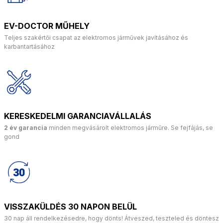
EV-DOCTOR MŰHELY
Teljes szakértői csapat az elektromos járművek javításához és
karbantartásához
KERESKEDELMI GARANCIAVÁLLALÁS
2 év garancia
minden megvásárolt elektromos járműre. Se fejfájás, se
gond
VISSZAKÜLDÉS 30 NAPON BELÜL
30 nap áll rendelkezésedre, hogy dönts! Átveszed, teszteled és döntesz