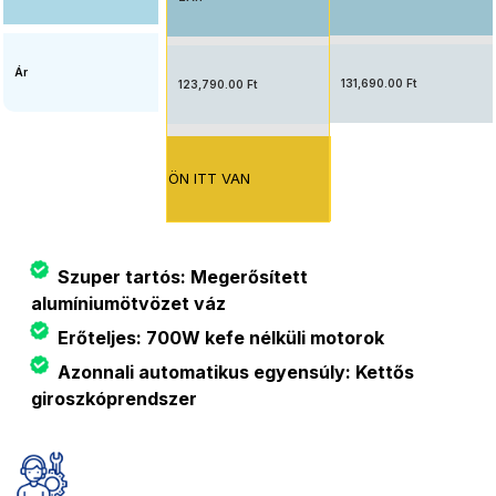
Ár
131,690.00 Ft
123,790.00 Ft
ÖN ITT VAN
Szuper tartós: Megerősített
alumíniumötvözet váz
Erőteljes: 700W kefe nélküli motorok
Azonnali automatikus egyensúly: Kettős
giroszkóprendszer