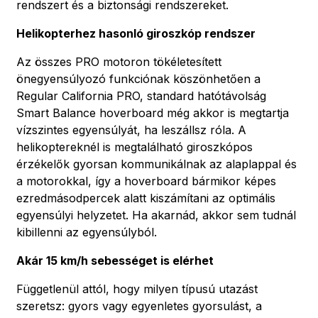
rendszert és a biztonsági rendszereket.
Helikopterhez hasonló giroszkóp rendszer
Az összes PRO motoron tökéletesített
önegyensúlyozó funkciónak köszönhetően a
Regular California PRO, standard hatótávolság
Smart Balance hoverboard még akkor is megtartja
vízszintes egyensúlyát, ha leszállsz róla. A
helikoptereknél is megtalálható giroszkópos
érzékelők gyorsan kommunikálnak az alaplappal és
a motorokkal, így a hoverboard bármikor képes
ezredmásodpercek alatt kiszámítani az optimális
egyensúlyi helyzetet. Ha akarnád, akkor sem tudnál
kibillenni az egyensúlyból.
Akár 15 km/h sebességet is elérhet
Függetlenül attól, hogy milyen típusú utazást
szeretsz: gyors vagy egyenletes gyorsulást, a