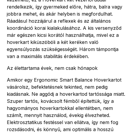
rendelkezik, így gyermeked előre, hátra, balra vagy
jobbra mehet, és akár helyben is megfordulhat.
Ráadásul hozzájárul a reflexek és az általános
koordináció korai kialakulásához. A kis versenyződ
már egészen kicsi korától használhatja, mivel ez a
hoverkart kiküszöböli a két keréken való
egyensúlyozás szükségességét. Három támpontja
van a maximális stabilitás érdekében.
Az élettartama évek, nem csak hónapok
Amikor egy Ergonomic Smart Balance Hoverkartot
vásárolsz, befektetésnek tekinted, nem pedig
kiadásnak. Ne aggódj a hoverkartod tartóssága miatt.
Szuper tartós, kovácsolt fémből építettük, így a
hagyományos hoverkartokkal ellentétben, nem
számít, mennyit használod, évekig élvezheted.
Elektrosztatikus festéssel van ellátva, így nem fog
rozsdásodni, és könnyű, ami optimális a hosszú