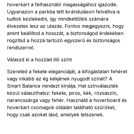
hoverkart a felhasználó magasságához igazodik.
Ugyanazon a parkba tett kiránduláson felváltva is
tudtok közlekedni, így mindkettőtök számára
élvezetes lesz az utazás. Fontos megjegyezni, hogy
amint beállítod a hosszát, a biztonságod érdekében
rögzítsd a hozzá tartozó egyszerű és biztonságos
rendszerrel.
Válaszd ki a hozzád illő színt
Szereted a fekete eleganciáját, a kifogástalan fehéret
vagy inkább az ég kékjének nyugodt színét? A
Smart Balance mindezt kínálja. Hat színválaszték
közül választhatsz: fekete, piros, kék, rózsaszín,
narancssárga vagy fehér. Használd a hoverboard és
hoverkart csomagok oldalán található szűrőket,
hogy csak azokat lásd, amelyek tetszenek.