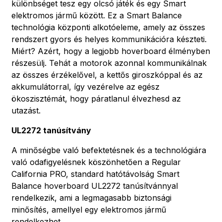
különbséget tesz egy olcsó játék és egy Smart
elektromos jármű között. Ez a Smart Balance
technológia központi alkotóeleme, amely az összes
rendszert gyors és helyes kommunikációra készteti.
Miért? Azért, hogy a legjobb hoverboard élményben
részesülj. Tehát a motorok azonnal kommunikálnak
az összes érzékelővel, a kettős giroszkóppal és az
akkumulátorral, így vezérelve az egész
ökoszisztémát, hogy páratlanul élvezhesd az
utazást.
UL2272 tanúsítvány
A minőségbe való befektetésnek és a technológiára
való odafigyelésnek köszönhetően a Regular
California PRO, standard hatótávolság Smart
Balance hoverboard UL2272 tanúsítvánnyal
rendelkezik, ami a legmagasabb biztonsági
minősítés, amellyel egy elektromos jármű
rendelkezhet.