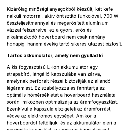
Kizárólag minőségi anyagokból készült, két kefe
nélküli motorral, aktív öntisztító funkcióval, 700 W
összteljesítménnyel és megerősített alumínium
vázzal felszerelve, ez a gyors, erős és
alkalmazkodó hoverboard nem csak néhány
hónapig, hanem évekig tartó sikeres utazást biztosít.
Tartós akkumulátor, amely nem gyullad ki
A kis fogyasztású Li-ion akkumulátor egy
strapabíró, lángálló kapszulába van zárva,
amelynek perforált részei biztosítják az állandó
légáramlást. Ez szabályozza és fenntartja az
optimális hőmérsékletet a hoverboard használata
során, miközben optimalizálja az áramfogyasztást.
Ezenkívül a kapszula elszigeteli az áramforrást,
védve az elektromos egységet. Amikor a
hoverboardot feltöltjük, és az akkumulátor eléri a
maximális kapacitást, a rendszer hangjelzéssel