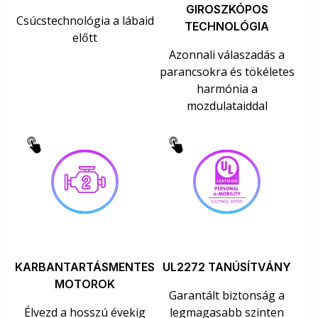
GIROSZKÓPOS
Csúcstechnológia a lábaid
TECHNOLÓGIA
előtt
Azonnali válaszadás a
parancsokra és tökéletes
harmónia a
mozdulataiddal
KARBANTARTÁSMENTES
UL2272 TANÚSÍTVÁNY
MOTOROK
Garantált biztonság a
Élvezd a hosszú évekig
legmagasabb szinten