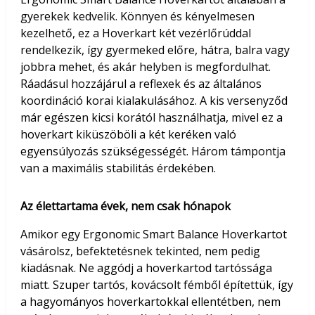
gyerekek kedvelik. Könnyen és kényelmesen
kezelhető, ez a Hoverkart két vezérlőrúddal
rendelkezik, így gyermeked előre, hátra, balra vagy
jobbra mehet, és akár helyben is megfordulhat.
Ráadásul hozzájárul a reflexek és az általános
koordináció korai kialakulásához. A kis versenyződ
már egészen kicsi korától használhatja, mivel ez a
hoverkart kiküszöböli a két keréken való
egyensúlyozás szükségességét. Három támpontja
van a maximális stabilitás érdekében.
Az élettartama évek, nem csak hónapok
Amikor egy Ergonomic Smart Balance Hoverkartot
vásárolsz, befektetésnek tekinted, nem pedig
kiadásnak. Ne aggódj a hoverkartod tartóssága
miatt. Szuper tartós, kovácsolt fémből építettük, így
a hagyományos hoverkartokkal ellentétben, nem