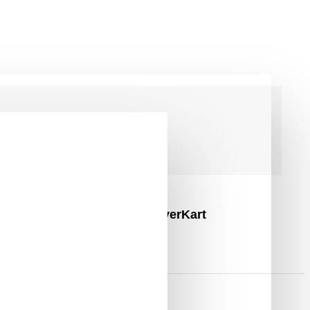
agy Hatótávolság, Piros HoverKart