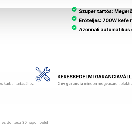
Szuper tartós: Megerő
Erőteljes: 700W kefe n
Azonnali automatikus 
KERESKEDELMI GARANCIAVÁL
és karbantartásához
2 év garancia
minden megvásárolt elektro
d és döntesz 30 napon belül