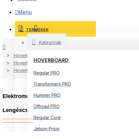
Menu
TERMÉKEK
Kategóriák
Hoverboard Kart
HOVERBOARD
Hoverboard
Hoverboard Kart
Regular PRO
Transformers PRO
Hummer PRO
Elektromos Hoverboard GoKart Szett Lengéscsillap
Offroad PRO
Lengéscsillapítókkal, Smart Balance
Regular Core
Jetson Prism