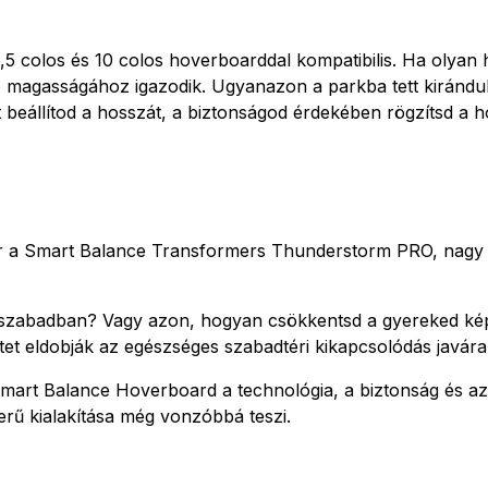
 colos és 10 colos hoverboarddal kompatibilis. Ha olyan h
ló magasságához igazodik. Ugyanazon a parkba tett kirándul
 beállítod a hosszát, a biztonságod érdekében rögzítsd a 
 a Smart Balance Transformers Thunderstorm PRO, nagy ha
 szabadban? Vagy azon, hogyan csökkentsd a gyereked képer
tet eldobják az egészséges szabadtéri kikapcsolódás javára
rt Balance Hoverboard a technológia, a biztonság és az i
rű kialakítása még vonzóbbá teszi.