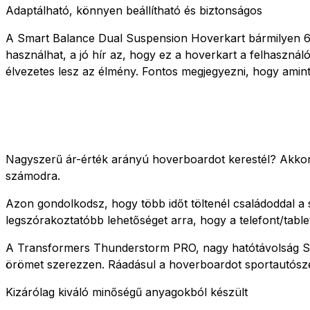
Adaptálható, könnyen beállítható és biztonságos
A Smart Balance Dual Suspension Hoverkart bármilyen 6,5
használhat, a jó hír az, hogy ez a hoverkart a felhaszná
élvezetes lesz az élmény. Fontos megjegyezni, hogy amint
Nagyszerű ár-érték arányú hoverboardot kerestél? Akkor
számodra.
Azon gondolkodsz, hogy több időt töltenél családoddal a
legszórakoztatóbb lehetőséget arra, hogy a telefont/table
A Transformers Thunderstorm PRO, nagy hatótávolság Sma
örömet szerezzen. Ráadásul a hoverboardot sportautósze
Kizárólag kiváló minőségű anyagokból készült