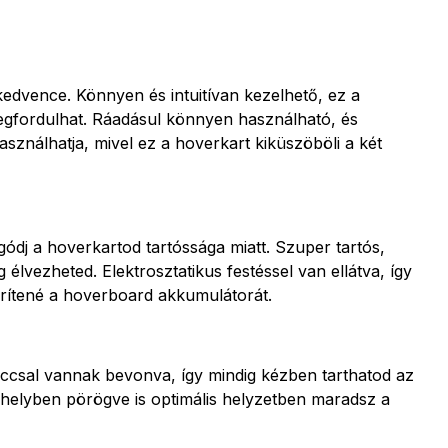
edvence. Könnyen és intuitívan kezelhető, ez a
megfordulhat. Ráadásul könnyen használható, és
asználhatja, mivel ez a hoverkart kiküszöböli a két
dj a hoverkartod tartóssága miatt. Szuper tartós,
lvezheted. Elektrosztatikus festéssel van ellátva, így
rítené a hoverboard akkumulátorát.
accsal vannak bevonva, így mindig kézben tarthatod az
 helyben pörögve is optimális helyzetben maradsz a