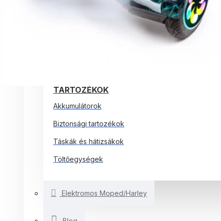
ELEKTROMOS ROLLEREK
ELEKTROMOS KERÉKPÁROK
EGYÉB SMARTBALANCE
ELEKTROMOS JÁRMŰVEK
TARTOZÉKOK
Akkumulátorok
Biztonsági tartozékok
Táskák és hátizsákok
Töltőegységek
Elektromos Moped/Harley
Blog