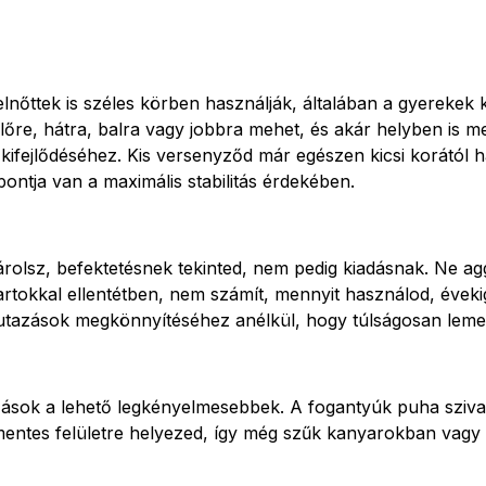
őttek is széles körben használják, általában a gyerekek k
lőre, hátra, balra vagy jobbra mehet, és akár helyben is 
 kifejlődéséhez. Kis versenyződ már egészen kicsi korától h
tja van a maximális stabilitás érdekében.
lsz, befektetésnek tekinted, nem pedig kiadásnak. Ne aggó
okkal ellentétben, nem számít, mennyit használod, évekig é
 utazások megkönnyítéséhez anélkül, hogy túlságosan leme
azások a lehető legkényelmesebbek. A fogantyúk puha sziv
smentes felületre helyezed, így még szűk kanyarokban vagy