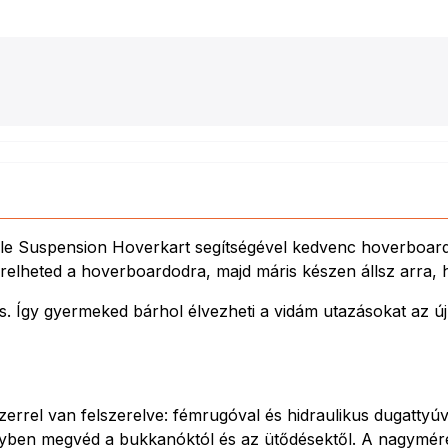
 Suspension Hoverkart segítségével kedvenc hoverboardodat
zerelheted a hoverboardodra, majd máris készen állsz arra,
. Így gyermeked bárhol élvezheti a vidám utazásokat az új 
errel van felszerelve: fémrugóval és hidraulikus dugattyúv
ben megvéd a bukkanóktól és az ütődésektől. A nagyméretű,