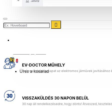
+3614453631
0 Termék(ek) - 0 Ft
0
EV-DOCTOR MŰHELY
Üres a kosarad
Teljes szakértői csapat az elektromos járművek javításához 
VISSZAKÜLDÉS 30 NAPON BELÜL
30 nap áll rendelkezésedre, hogy dönts! Átveszed, tesztele