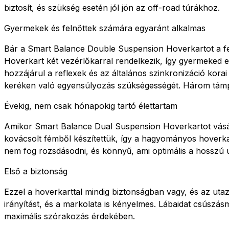
biztosít, és szükség esetén jól jön az off-road túrákhoz.
Gyermekek és felnőttek számára egyaránt alkalmas
Bár a Smart Balance Double Suspension Hoverkartot a feln
Hoverkart két vezérlőkarral rendelkezik, így gyermeked e
hozzájárul a reflexek és az általános szinkronizáció korai
keréken való egyensúlyozás szükségességét. Három támpon
Évekig, nem csak hónapokig tartó élettartam
Amikor Smart Balance Dual Suspension Hoverkartot vásáro
kovácsolt fémből készítettük, így a hagyományos hoverkart
nem fog rozsdásodni, és könnyű, ami optimális a hosszú
Első a biztonság
Ezzel a hoverkarttal mindig biztonságban vagy, és az ut
irányítást, és a markolata is kényelmes. Lábaidat csúszá
maximális szórakozás érdekében.