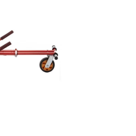
Model:
5407011306513
143,690 Ft
Elkelt
Gyors rendelés