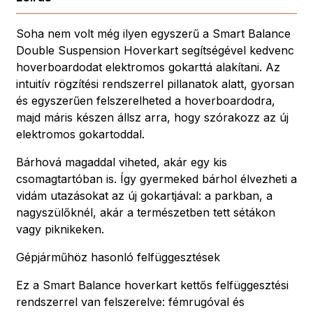
Soha nem volt még ilyen egyszerű a Smart Balance
Double Suspension Hoverkart segítségével kedvenc
hoverboardodat elektromos gokarttá alakítani. Az
intuitív rögzítési rendszerrel pillanatok alatt, gyorsan
és egyszerűen felszerelheted a hoverboardodra,
majd máris készen állsz arra, hogy szórakozz az új
elektromos gokartoddal.
Bárhová magaddal viheted, akár egy kis
csomagtartóban is. Így gyermeked bárhol élvezheti a
vidám utazásokat az új gokartjával: a parkban, a
nagyszülőknél, akár a természetben tett sétákon
vagy piknikeken.
Gépjárműhöz hasonló felfüggesztések
Ez a Smart Balance hoverkart kettős felfüggesztési
rendszerrel van felszerelve: fémrugóval és