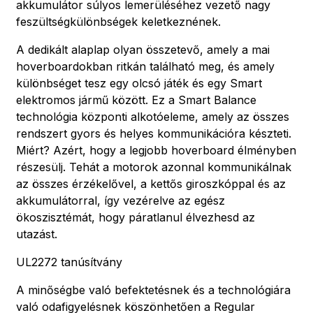
akkumulátor súlyos lemerüléséhez vezető nagy
feszültségkülönbségek keletkeznének.
A dedikált alaplap olyan összetevő, amely a mai
hoverboardokban ritkán található meg, és amely
különbséget tesz egy olcsó játék és egy Smart
elektromos jármű között. Ez a Smart Balance
technológia központi alkotóeleme, amely az összes
rendszert gyors és helyes kommunikációra készteti.
Miért? Azért, hogy a legjobb hoverboard élményben
részesülj. Tehát a motorok azonnal kommunikálnak
az összes érzékelővel, a kettős giroszkóppal és az
akkumulátorral, így vezérelve az egész
ökoszisztémát, hogy páratlanul élvezhesd az
utazást.
UL2272 tanúsítvány
A minőségbe való befektetésnek és a technológiára
való odafigyelésnek köszönhetően a Regular