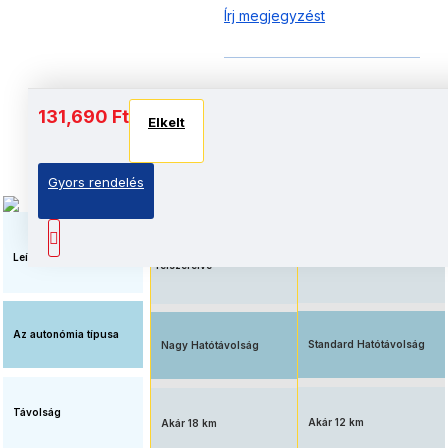
Írj megjegyzést
Akkumulátor és autonómia
131,690 Ft
Elkelt
Elkelt
Elkelt
Gyors rendelés
Megnövelt üzemidő, nagy
Elérhető ár, standard
kapacitású
akkumulátorral
akkumulátorral
Leírás
felszerelve
Az autonómia típusa
Standard Hatótávolság
Nagy Hatótávolság
Távolság
Akár 12 km
Akár 18 km