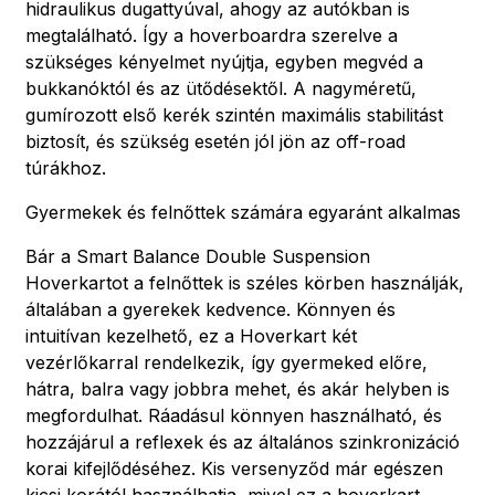
hidraulikus dugattyúval, ahogy az autókban is
megtalálható. Így a hoverboardra szerelve a
szükséges kényelmet nyújtja, egyben megvéd a
bukkanóktól és az ütődésektől. A nagyméretű,
gumírozott első kerék szintén maximális stabilitást
biztosít, és szükség esetén jól jön az off-road
túrákhoz.
Gyermekek és felnőttek számára egyaránt alkalmas
Bár a Smart Balance Double Suspension
Hoverkartot a felnőttek is széles körben használják,
általában a gyerekek kedvence. Könnyen és
intuitívan kezelhető, ez a Hoverkart két
vezérlőkarral rendelkezik, így gyermeked előre,
hátra, balra vagy jobbra mehet, és akár helyben is
megfordulhat. Ráadásul könnyen használható, és
hozzájárul a reflexek és az általános szinkronizáció
korai kifejlődéséhez. Kis versenyződ már egészen
kicsi korától használhatja, mivel ez a hoverkart