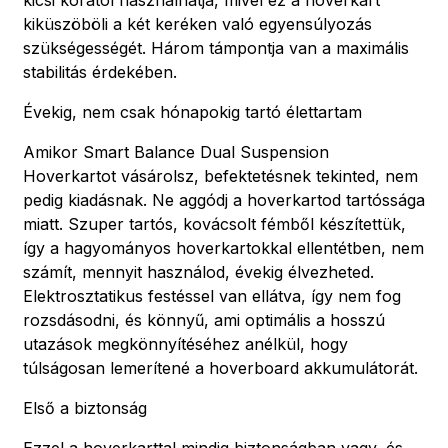
kiküszöböli a két keréken való egyensúlyozás
szükségességét. Három támpontja van a maximális
stabilitás érdekében.
Évekig, nem csak hónapokig tartó élettartam
Amikor Smart Balance Dual Suspension
Hoverkartot vásárolsz, befektetésnek tekinted, nem
pedig kiadásnak. Ne aggódj a hoverkartod tartóssága
miatt. Szuper tartós, kovácsolt fémből készítettük,
így a hagyományos hoverkartokkal ellentétben, nem
számít, mennyit használod, évekig élvezheted.
Elektrosztatikus festéssel van ellátva, így nem fog
rozsdásodni, és könnyű, ami optimális a hosszú
utazások megkönnyítéséhez anélkül, hogy
túlságosan lemerítené a hoverboard akkumulátorát.
Első a biztonság
Ezzel a hoverkarttal mindig biztonságban vagy, és