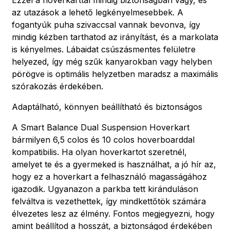
az utazások a lehető legkényelmesebbek. A
fogantyúk puha szivaccsal vannak bevonva, így
mindig kézben tarthatod az irányítást, és a markolata
is kényelmes. Lábaidat csúszásmentes felületre
helyezed, így még szűk kanyarokban vagy helyben
pörögve is optimális helyzetben maradsz a maximális
szórakozás érdekében.
Adaptálható, könnyen beállítható és biztonságos
A Smart Balance Dual Suspension Hoverkart
bármilyen 6,5 colos és 10 colos hoverboarddal
kompatibilis. Ha olyan hoverkartot szeretnél,
amelyet te és a gyermeked is használhat, a jó hír az,
hogy ez a hoverkart a felhasználó magasságához
igazodik. Ugyanazon a parkba tett kiránduláson
felváltva is vezethettek, így mindkettőtök számára
élvezetes lesz az élmény. Fontos megjegyezni, hogy
amint beállítod a hosszát, a biztonságod érdekében