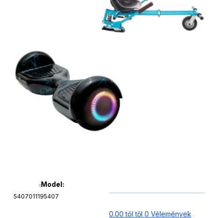
Model:
5407011195407
0.00 tól től 0 Vélemények