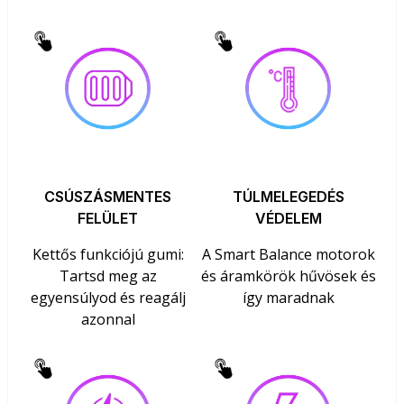
CSÚSZÁSMENTES
TÚLMELEGEDÉS
FELÜLET
VÉDELEM
Kettős funkciójú gumi:
A Smart Balance motorok
Tartsd meg az
és áramkörök hűvösek és
egyensúlyod és reagálj
így maradnak
azonnal