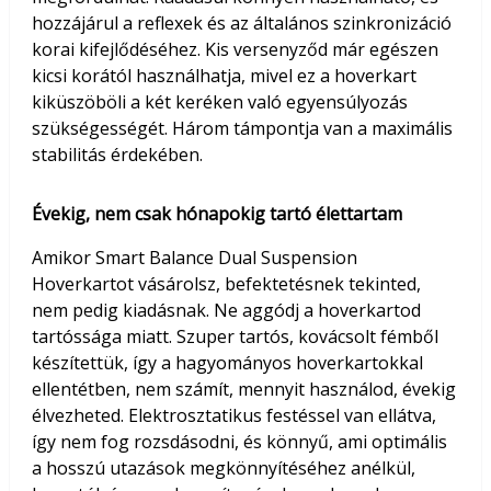
hozzájárul a reflexek és az általános szinkronizáció
korai kifejlődéséhez. Kis versenyződ már egészen
kicsi korától használhatja, mivel ez a hoverkart
kiküszöböli a két keréken való egyensúlyozás
szükségességét. Három támpontja van a maximális
stabilitás érdekében.
Évekig, nem csak hónapokig tartó élettartam
Amikor Smart Balance Dual Suspension
Hoverkartot vásárolsz, befektetésnek tekinted,
nem pedig kiadásnak. Ne aggódj a hoverkartod
tartóssága miatt. Szuper tartós, kovácsolt fémből
készítettük, így a hagyományos hoverkartokkal
ellentétben, nem számít, mennyit használod, évekig
élvezheted. Elektrosztatikus festéssel van ellátva,
így nem fog rozsdásodni, és könnyű, ami optimális
a hosszú utazások megkönnyítéséhez anélkül,