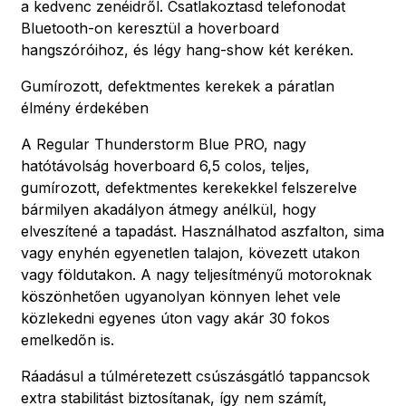
a kedvenc zenéidről. Csatlakoztasd telefonodat
Bluetooth-on keresztül a hoverboard
hangszóróihoz, és légy hang-show két keréken.
Gumírozott, defektmentes kerekek a páratlan
élmény érdekében
A Regular Thunderstorm Blue PRO, nagy
hatótávolság hoverboard 6,5 colos, teljes,
gumírozott, defektmentes kerekekkel felszerelve
bármilyen akadályon átmegy anélkül, hogy
elveszítené a tapadást. Használhatod aszfalton, sima
vagy enyhén egyenetlen talajon, kövezett utakon
vagy földutakon. A nagy teljesítményű motoroknak
köszönhetően ugyanolyan könnyen lehet vele
közlekedni egyenes úton vagy akár 30 fokos
emelkedőn is.
Ráadásul a túlméretezett csúszásgátló tappancsok
extra stabilitást biztosítanak, így nem számít,