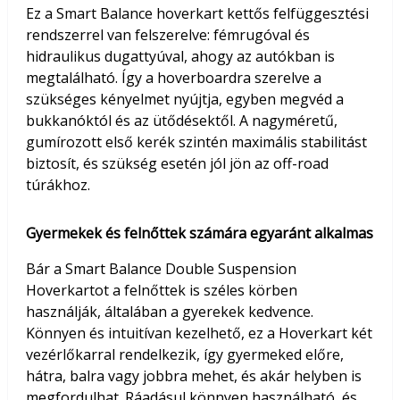
Ez a Smart Balance hoverkart kettős felfüggesztési
rendszerrel van felszerelve: fémrugóval és
hidraulikus dugattyúval, ahogy az autókban is
megtalálható. Így a hoverboardra szerelve a
szükséges kényelmet nyújtja, egyben megvéd a
bukkanóktól és az ütődésektől. A nagyméretű,
gumírozott első kerék szintén maximális stabilitást
biztosít, és szükség esetén jól jön az off-road
túrákhoz.
Gyermekek és felnőttek számára egyaránt alkalmas
Bár a Smart Balance Double Suspension
Hoverkartot a felnőttek is széles körben
használják, általában a gyerekek kedvence.
Könnyen és intuitívan kezelhető, ez a Hoverkart két
vezérlőkarral rendelkezik, így gyermeked előre,
hátra, balra vagy jobbra mehet, és akár helyben is
megfordulhat. Ráadásul könnyen használható, és