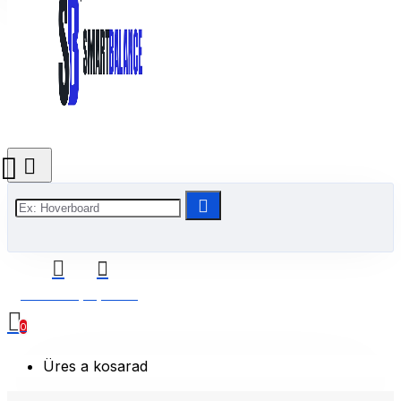
0 Termék(ek) - 0 Ft
0
Üres a kosarad