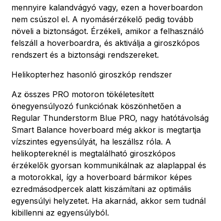
mennyire kalandvágyó vagy, ezen a hoverboardon
nem csúszol el. A nyomásérzékelő pedig tovább
növeli a biztonságot. Érzékeli, amikor a felhasználó
felszáll a hoverboardra, és aktiválja a giroszkópos
rendszert és a biztonsági rendszereket.
Helikopterhez hasonló giroszkóp rendszer
Az összes PRO motoron tökéletesített
önegyensúlyozó funkciónak köszönhetően a
Regular Thunderstorm Blue PRO, nagy hatótávolság
Smart Balance hoverboard még akkor is megtartja
vízszintes egyensúlyát, ha leszállsz róla. A
helikoptereknél is megtalálható giroszkópos
érzékelők gyorsan kommunikálnak az alaplappal és
a motorokkal, így a hoverboard bármikor képes
ezredmásodpercek alatt kiszámítani az optimális
egyensúlyi helyzetet. Ha akarnád, akkor sem tudnál
kibillenni az egyensúlyból.