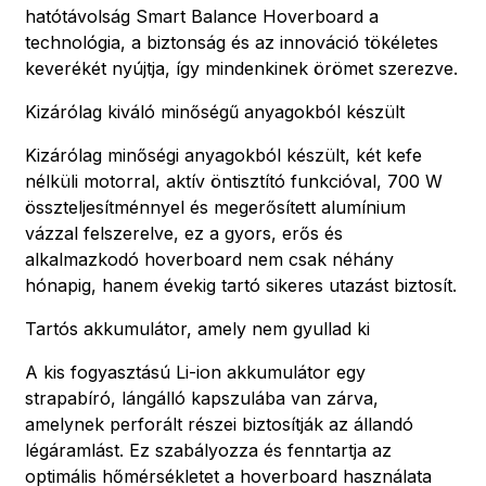
hatótávolság Smart Balance Hoverboard a
technológia, a biztonság és az innováció tökéletes
keverékét nyújtja, így mindenkinek örömet szerezve.
Kizárólag kiváló minőségű anyagokból készült
Kizárólag minőségi anyagokból készült, két kefe
nélküli motorral, aktív öntisztító funkcióval, 700 W
összteljesítménnyel és megerősített alumínium
vázzal felszerelve, ez a gyors, erős és
alkalmazkodó hoverboard nem csak néhány
hónapig, hanem évekig tartó sikeres utazást biztosít.
Tartós akkumulátor, amely nem gyullad ki
A kis fogyasztású Li-ion akkumulátor egy
strapabíró, lángálló kapszulába van zárva,
amelynek perforált részei biztosítják az állandó
légáramlást. Ez szabályozza és fenntartja az
optimális hőmérsékletet a hoverboard használata