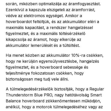
során, miközben optimalizálja az áramfogyasztást.
Ezenkívül a kapszula elszigeteli az áramforrást,
védve az elektromos egységet. Amikor a
hoverboardot feltöltjük, és az akkumulátor eléri a
maximális kapacitást, a rendszer hangjelzéssel
figyelmeztet, és a maximális töltésérzékelő
kikapcsolja az áramot, hogy elkerülje az
akkumulátor lemerülését és a túltöltést.
Ha menet közben az akkumulátor 10%-ra csökken,
hogy ne kerüljön egyensúlyvesztésbe, hangjelzés
figyelmeztet, és a hoverboard sebessége és
teljesítménye fokozatosan csökken, hogy
biztonságosan meg tudj vele állni.
A túlmelegedésérzékelők biztosítják, hogy a Regular
Thunderstorm Blue PRO, nagy hatótávolság Smart
Balance hoverboard zökkenőmentesen működjön,
anélkül, hogy a motorok túlmelegedéséhez vagy az