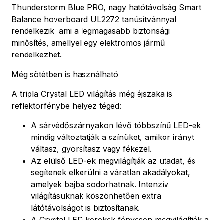
Thunderstorm Blue PRO, nagy hatótávolság Smart
Balance hoverboard UL2272 tanúsítvánnyal
rendelkezik, ami a legmagasabb biztonsági
minősítés, amellyel egy elektromos jármű
rendelkezhet.
Még sötétben is használható
A tripla Crystal LED világítás még éjszaka is
reflektorfénybe helyez téged:
A sárvédőszárnyakon lévő többszínű LED-ek
mindig változtatják a színüket, amikor irányt
váltasz, gyorsítasz vagy fékezel.
Az elülső LED-ek megvilágítják az utadat, és
segítenek elkerülni a váratlan akadályokat,
amelyek bajba sodorhatnak. Intenzív
világításuknak köszönhetően extra
látótávolságot is biztosítanak.
A Crystal LED kerekek fényesen megvilágítják a