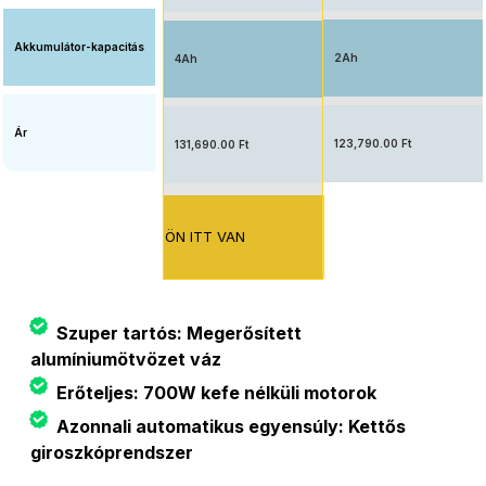
Akkumulátor-kapacitás
2Ah
4Ah
Ár
123,790.00 Ft
131,690.00 Ft
ÖN ITT VAN
Szuper tartós: Megerősített
alumíniumötvözet váz
Erőteljes: 700W kefe nélküli motorok
Azonnali automatikus egyensúly: Kettős
giroszkóprendszer