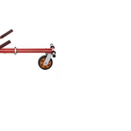
Model:
5407011195766
123,790 Ft
Elkelt
Gyors rendelés