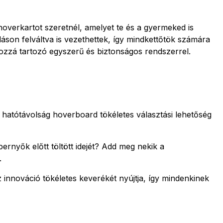
overkartot szeretnél, amelyet te és a gyermeked is
áson felváltva is vezethettek, így mindkettőtök számára
hozzá tartozó egyszerű és biztonságos rendszerrel.
atótávolság hoverboard tökéletes választási lehetőség
nyők előtt töltött idejét? Add meg nekik a
.
nnováció tökéletes keverékét nyújtja, így mindenkinek