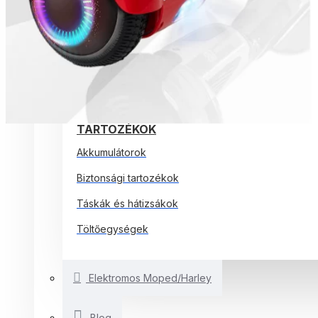
ELEKTROMOS ROLLEREK
ELEKTROMOS KERÉKPÁROK
EGYÉB SMARTBALANCE
ELEKTROMOS JÁRMŰVEK
TARTOZÉKOK
Akkumulátorok
Biztonsági tartozékok
Táskák és hátizsákok
Töltőegységek
Elektromos Moped/Harley
Blog