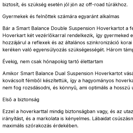
biztosít, és szükség esetén jól jön az off-road túrákhoz.
Gyermekek és felnőttek számára egyaránt alkalmas
Bár a Smart Balance Double Suspension Hoverkartot a feln
Hoverkart két vezérlőkarral rendelkezik, így gyermeked e
hozzájárul a reflexek és az általános szinkronizáció korai
keréken való egyensúlyozás szükségességét. Három támpon
Évekig, nem csak hónapokig tartó élettartam
Amikor Smart Balance Dual Suspension Hoverkartot vásáro
kovácsolt fémből készítettük, így a hagyományos hoverkart
nem fog rozsdásodni, és könnyű, ami optimális a hosszú
Első a biztonság
Ezzel a hoverkarttal mindig biztonságban vagy, és az ut
irányítást, és a markolata is kényelmes. Lábaidat csúszá
maximális szórakozás érdekében.