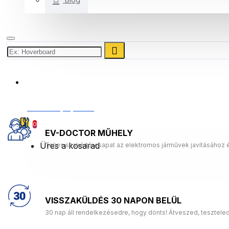
+3614453631
0 Termék(ek) - 0 Ft
0
EV-DOCTOR MŰHELY
Üres a kosarad
Teljes szakértői csapat az elektromos járművek javításához 
VISSZAKÜLDÉS 30 NAPON BELÜL
30 nap áll rendelkezésedre, hogy dönts! Átveszed, tesztele