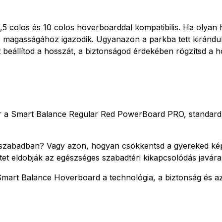
 colos és 10 colos hoverboarddal kompatibilis. Ha olyan h
ló magasságához igazodik. Ugyanazon a parkba tett kirándul
 beállítod a hosszát, a biztonságod érdekében rögzítsd a 
 a Smart Balance Regular Red PowerBoard PRO, standard h
 szabadban? Vagy azon, hogyan csökkentsd a gyereked képer
tet eldobják az egészséges szabadtéri kikapcsolódás javára
rt Balance Hoverboard a technológia, a biztonság és az i