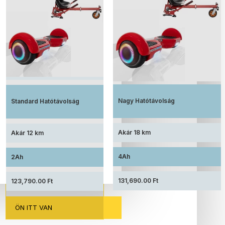
Elkelt
Elkelt
Megnövelt üzemidő, nagy kapacitású
Elérhető ár, standard akkumulátorral
akkumulátorral felszerelve
Nagy Hatótávolság
Standard Hatótávolság
Akár 18 km
Akár 12 km
4Ah
2Ah
131,690.00 Ft
123,790.00 Ft
ÖN ITT VAN