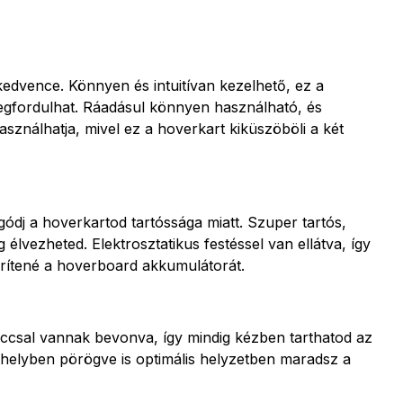
edvence. Könnyen és intuitívan kezelhető, ez a
megfordulhat. Ráadásul könnyen használható, és
asználhatja, mivel ez a hoverkart kiküszöböli a két
dj a hoverkartod tartóssága miatt. Szuper tartós,
lvezheted. Elektrosztatikus festéssel van ellátva, így
rítené a hoverboard akkumulátorát.
accsal vannak bevonva, így mindig kézben tarthatod az
 helyben pörögve is optimális helyzetben maradsz a