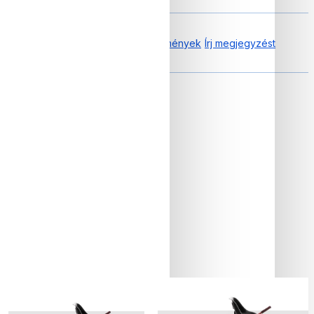
0.00 tól től 0 Vélemények
Írj megjegyzést
Akkumulátor és autonómia