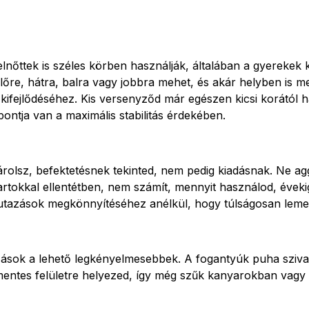
őttek is széles körben használják, általában a gyerekek k
lőre, hátra, balra vagy jobbra mehet, és akár helyben is 
 kifejlődéséhez. Kis versenyződ már egészen kicsi korától h
tja van a maximális stabilitás érdekében.
lsz, befektetésnek tekinted, nem pedig kiadásnak. Ne aggó
okkal ellentétben, nem számít, mennyit használod, évekig é
 utazások megkönnyítéséhez anélkül, hogy túlságosan leme
azások a lehető legkényelmesebbek. A fogantyúk puha sziv
smentes felületre helyezed, így még szűk kanyarokban vagy