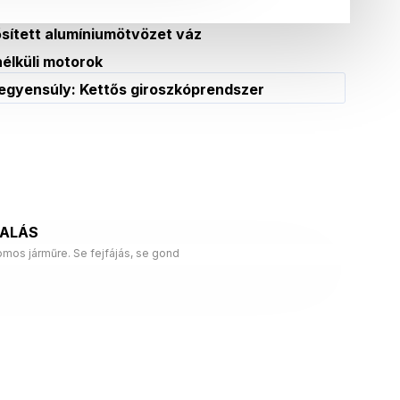
sített alumíniumötvözet váz
élküli motorok
egyensúly: Kettős giroszkóprendszer
LALÁS
mos járműre. Se fejfájás, se gond