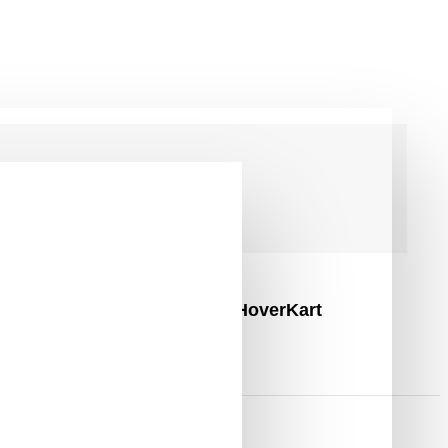
andard Hatótávolság, Piros HoverKart