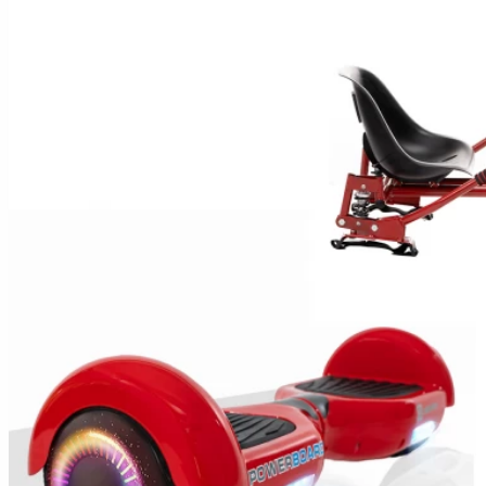
Hoverboard Kart
Hoverboard Üléssel
ELEKTROMOS JÁRMŰVEK
Városi Elektromos Járművek
Nagy Teherszállító Járművek
Városi Mobilitási Robogó
ELEKTROMOS ROBOGÓK
Moped/Elektromos Harley
Horwin Robogók
Gowow Motorkerékpárok
Sur-Ron Motorkerékpárok