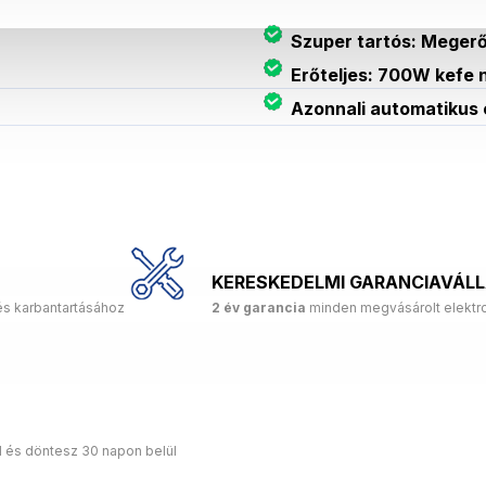
Szuper tartós: Megerő
Erőteljes: 700W kefe n
Azonnali automatikus 
KERESKEDELMI GARANCIAVÁL
és karbantartásához
2 év garancia
minden megvásárolt elektro
d és döntesz 30 napon belül