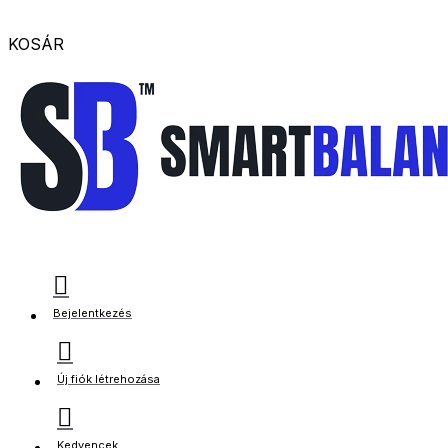
KOSÁR
Bejelentkezés
Új fiók létrehozása
Kedvencek