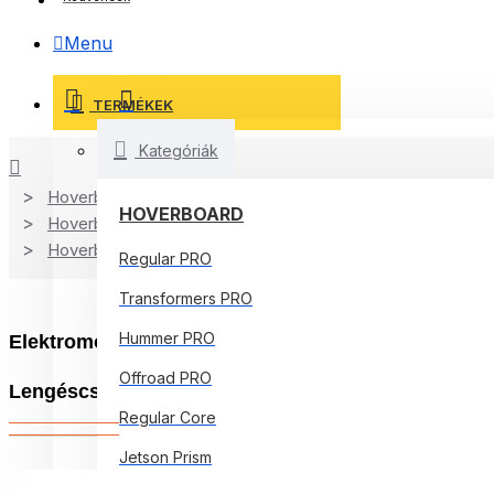
Menu
TERMÉKEK
Kategóriák
Hoverboard Kart
HOVERBOARD
Hoverboard
Hoverboard Kart
Regular PRO
Transformers PRO
Hummer PRO
Elektromos Hoverboard GoKart Szett Lengéscsillap
Offroad PRO
Lengéscsillapítókkal, Smart Balance
Regular Core
Jetson Prism