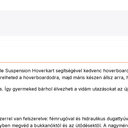
 Suspension Hoverkart segítségével kedvenc hoverboardodat
zerelheted a hoverboardodra, majd máris készen állsz arra,
. Így gyermeked bárhol élvezheti a vidám utazásokat az új 
errel van felszerelve: fémrugóval és hidraulikus dugattyúv
ben megvéd a bukkanóktól és az ütődésektől. A nagyméretű,