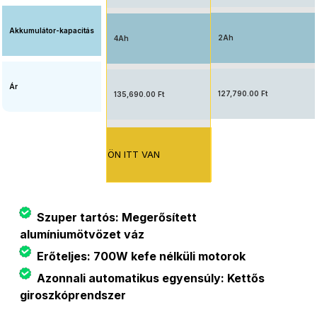
Akkumulátor-kapacitás
2Ah
4Ah
Ár
127,790.00 Ft
135,690.00 Ft
ÖN ITT VAN
Szuper tartós: Megerősített
alumíniumötvözet váz
Erőteljes: 700W kefe nélküli motorok
Azonnali automatikus egyensúly: Kettős
giroszkóprendszer