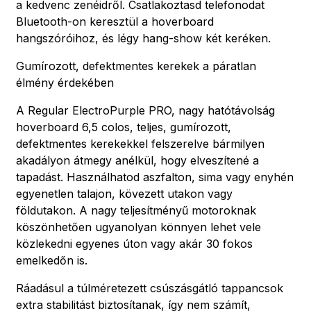
a kedvenc zenéidről. Csatlakoztasd telefonodat
Bluetooth-on keresztül a hoverboard
hangszóróihoz, és légy hang-show két keréken.
Gumírozott, defektmentes kerekek a páratlan
élmény érdekében
A Regular ElectroPurple PRO, nagy hatótávolság
hoverboard 6,5 colos, teljes, gumírozott,
defektmentes kerekekkel felszerelve bármilyen
akadályon átmegy anélkül, hogy elveszítené a
tapadást. Használhatod aszfalton, sima vagy enyhén
egyenetlen talajon, kövezett utakon vagy
földutakon. A nagy teljesítményű motoroknak
köszönhetően ugyanolyan könnyen lehet vele
közlekedni egyenes úton vagy akár 30 fokos
emelkedőn is.
Ráadásul a túlméretezett csúszásgátló tappancsok
extra stabilitást biztosítanak, így nem számít,