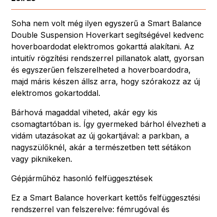
Soha nem volt még ilyen egyszerű a Smart Balance
Double Suspension Hoverkart segítségével kedvenc
hoverboardodat elektromos gokarttá alakítani. Az
intuitív rögzítési rendszerrel pillanatok alatt, gyorsan
és egyszerűen felszerelheted a hoverboardodra,
majd máris készen állsz arra, hogy szórakozz az új
elektromos gokartoddal.
Bárhová magaddal viheted, akár egy kis
csomagtartóban is. Így gyermeked bárhol élvezheti a
vidám utazásokat az új gokartjával: a parkban, a
nagyszülőknél, akár a természetben tett sétákon
vagy piknikeken.
Gépjárműhöz hasonló felfüggesztések
Ez a Smart Balance hoverkart kettős felfüggesztési
rendszerrel van felszerelve: fémrugóval és