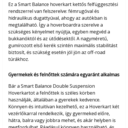
Ez a Smart Balance hoverkart kettős felfüggesztési
rendszerrel van felszerelve: fémrugóval és
hidraulikus dugattyúval, ahogy az autókban is
megtalálható. Így a hoverboardra szerelve a
szükséges kényelmet nyújtja, egyben megvéd a
bukkanóktól és az ütődésektől. A nagyméretű,
gumírozott első kerék szintén maximális stabilitást
biztosít, és szükség esetén jól jön az off-road
túrákhoz.
Gyermekek és felnőttek számára egyaránt alkalmas
Bár a Smart Balance Double Suspension
Hoverkartot a felnőttek is széles körben
használják, általában a gyerekek kedvence.
Könnyen és intuitívan kezelhető, ez a Hoverkart két
vezérlőkarral rendelkezik, így gyermeked előre,
hátra, balra vagy jobbra mehet, és akár helyben is
megfordulhat. Ráadásul könnyen használható, és