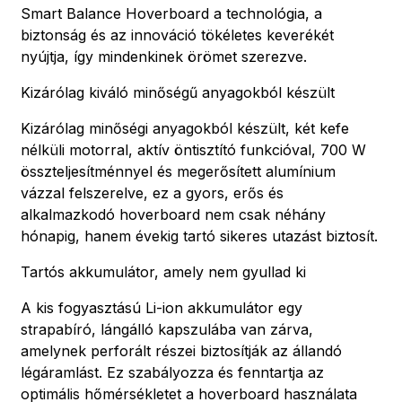
Smart Balance Hoverboard a technológia, a
biztonság és az innováció tökéletes keverékét
nyújtja, így mindenkinek örömet szerezve.
Kizárólag kiváló minőségű anyagokból készült
Kizárólag minőségi anyagokból készült, két kefe
nélküli motorral, aktív öntisztító funkcióval, 700 W
összteljesítménnyel és megerősített alumínium
vázzal felszerelve, ez a gyors, erős és
alkalmazkodó hoverboard nem csak néhány
hónapig, hanem évekig tartó sikeres utazást biztosít.
Tartós akkumulátor, amely nem gyullad ki
A kis fogyasztású Li-ion akkumulátor egy
strapabíró, lángálló kapszulába van zárva,
amelynek perforált részei biztosítják az állandó
légáramlást. Ez szabályozza és fenntartja az
optimális hőmérsékletet a hoverboard használata