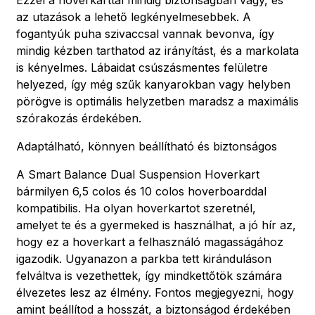
az utazások a lehető legkényelmesebbek. A
fogantyúk puha szivaccsal vannak bevonva, így
mindig kézben tarthatod az irányítást, és a markolata
is kényelmes. Lábaidat csúszásmentes felületre
helyezed, így még szűk kanyarokban vagy helyben
pörögve is optimális helyzetben maradsz a maximális
szórakozás érdekében.
Adaptálható, könnyen beállítható és biztonságos
A Smart Balance Dual Suspension Hoverkart
bármilyen 6,5 colos és 10 colos hoverboarddal
kompatibilis. Ha olyan hoverkartot szeretnél,
amelyet te és a gyermeked is használhat, a jó hír az,
hogy ez a hoverkart a felhasználó magasságához
igazodik. Ugyanazon a parkba tett kiránduláson
felváltva is vezethettek, így mindkettőtök számára
élvezetes lesz az élmény. Fontos megjegyezni, hogy
amint beállítod a hosszát, a biztonságod érdekében