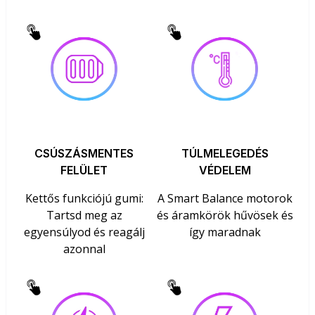
CSÚSZÁSMENTES
TÚLMELEGEDÉS
FELÜLET
VÉDELEM
Kettős funkciójú gumi:
A Smart Balance motorok
Tartsd meg az
és áramkörök hűvösek és
egyensúlyod és reagálj
így maradnak
azonnal