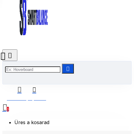
0 Termék(ek) - 0 Ft
0
Üres a kosarad