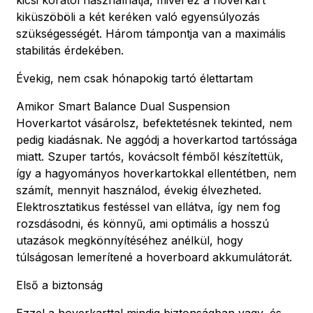
kiküszöböli a két keréken való egyensúlyozás
szükségességét. Három támpontja van a maximális
stabilitás érdekében.
Évekig, nem csak hónapokig tartó élettartam
Amikor Smart Balance Dual Suspension
Hoverkartot vásárolsz, befektetésnek tekinted, nem
pedig kiadásnak. Ne aggódj a hoverkartod tartóssága
miatt. Szuper tartós, kovácsolt fémből készítettük,
így a hagyományos hoverkartokkal ellentétben, nem
számít, mennyit használod, évekig élvezheted.
Elektrosztatikus festéssel van ellátva, így nem fog
rozsdásodni, és könnyű, ami optimális a hosszú
utazások megkönnyítéséhez anélkül, hogy
túlságosan lemerítené a hoverboard akkumulátorát.
Első a biztonság
Ezzel a hoverkarttal mindig biztonságban vagy, és