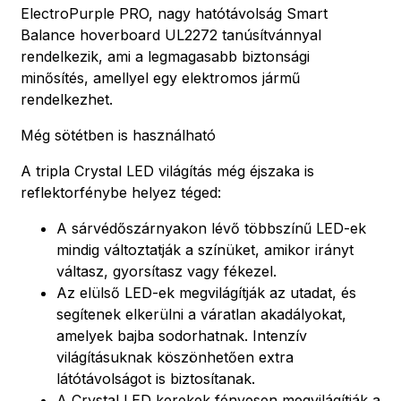
ElectroPurple PRO, nagy hatótávolság Smart
Balance hoverboard UL2272 tanúsítvánnyal
rendelkezik, ami a legmagasabb biztonsági
minősítés, amellyel egy elektromos jármű
rendelkezhet.
Még sötétben is használható
A tripla Crystal LED világítás még éjszaka is
reflektorfénybe helyez téged:
A sárvédőszárnyakon lévő többszínű LED-ek
mindig változtatják a színüket, amikor irányt
váltasz, gyorsítasz vagy fékezel.
Az elülső LED-ek megvilágítják az utadat, és
segítenek elkerülni a váratlan akadályokat,
amelyek bajba sodorhatnak. Intenzív
világításuknak köszönhetően extra
látótávolságot is biztosítanak.
A Crystal LED kerekek fényesen megvilágítják a