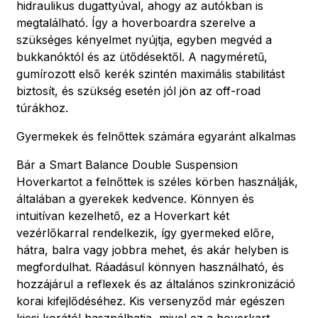
hidraulikus dugattyúval, ahogy az autókban is
megtalálható. Így a hoverboardra szerelve a
szükséges kényelmet nyújtja, egyben megvéd a
bukkanóktól és az ütődésektől. A nagyméretű,
gumírozott első kerék szintén maximális stabilitást
biztosít, és szükség esetén jól jön az off-road
túrákhoz.
Gyermekek és felnőttek számára egyaránt alkalmas
Bár a Smart Balance Double Suspension
Hoverkartot a felnőttek is széles körben használják,
általában a gyerekek kedvence. Könnyen és
intuitívan kezelhető, ez a Hoverkart két
vezérlőkarral rendelkezik, így gyermeked előre,
hátra, balra vagy jobbra mehet, és akár helyben is
megfordulhat. Ráadásul könnyen használható, és
hozzájárul a reflexek és az általános szinkronizáció
korai kifejlődéséhez. Kis versenyződ már egészen
kicsi korától használhatja, mivel ez a hoverkart