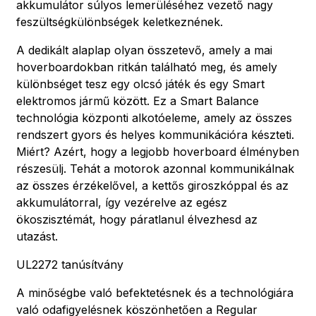
akkumulátor súlyos lemerüléséhez vezető nagy
feszültségkülönbségek keletkeznének.
A dedikált alaplap olyan összetevő, amely a mai
hoverboardokban ritkán található meg, és amely
különbséget tesz egy olcsó játék és egy Smart
elektromos jármű között. Ez a Smart Balance
technológia központi alkotóeleme, amely az összes
rendszert gyors és helyes kommunikációra készteti.
Miért? Azért, hogy a legjobb hoverboard élményben
részesülj. Tehát a motorok azonnal kommunikálnak
az összes érzékelővel, a kettős giroszkóppal és az
akkumulátorral, így vezérelve az egész
ökoszisztémát, hogy páratlanul élvezhesd az
utazást.
UL2272 tanúsítvány
A minőségbe való befektetésnek és a technológiára
való odafigyelésnek köszönhetően a Regular