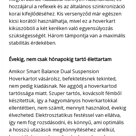
hozzájárul a reflexek és az általános szinkronizáció
korai kifejlődéséhez. Kis versenyződ már egészen
kicsi korától használhatja, mivel ez a hoverkart
kiküszöböli a két keréken való egyensúlyozás
szükségességét. Három támpontja van a maximális
stabilitás érdekében.
Évekig, nem csak hónapokig tartó élettartam
Amikor Smart Balance Dual Suspension
Hoverkartot vásárolsz, befektetésnek tekinted,
nem pedig kiadásnak. Ne aggódj a hoverkartod
tartóssága miatt. Szuper tartós, kovácsolt fémből
készítettük, így a hagyományos hoverkartokkal
ellentétben, nem számít, mennyit használod, évekig
élvezheted. Elektrosztatikus festéssel van ellátva,
így nem fog rozsdásodni, és könnyű, ami optimális
a hosszú utazások megkönnyítéséhez anélkül,