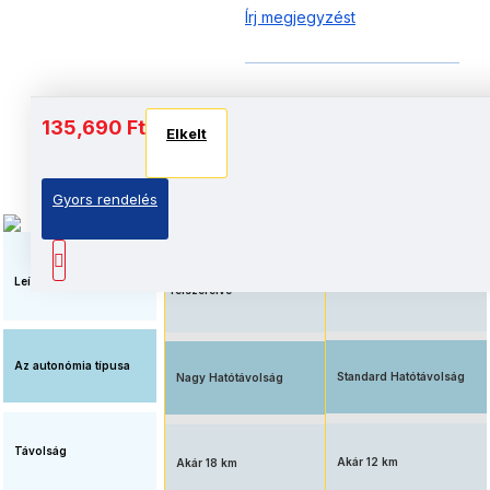
Írj megjegyzést
Akkumulátor és autonómia
135,690 Ft
Elkelt
Elkelt
Elkelt
Gyors rendelés
Megnövelt üzemidő, nagy
Elérhető ár, standard
kapacitású
akkumulátorral
akkumulátorral
Leírás
felszerelve
Az autonómia típusa
Standard Hatótávolság
Nagy Hatótávolság
Távolság
Akár 12 km
Akár 18 km