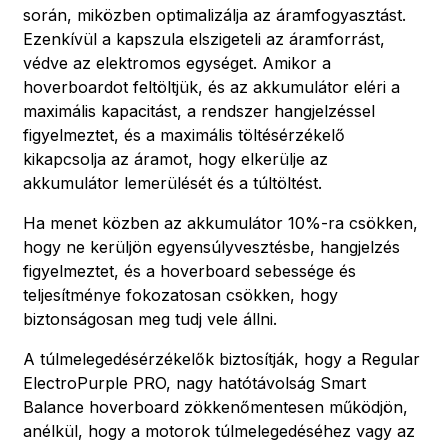
során, miközben optimalizálja az áramfogyasztást.
Ezenkívül a kapszula elszigeteli az áramforrást,
védve az elektromos egységet. Amikor a
hoverboardot feltöltjük, és az akkumulátor eléri a
maximális kapacitást, a rendszer hangjelzéssel
figyelmeztet, és a maximális töltésérzékelő
kikapcsolja az áramot, hogy elkerülje az
akkumulátor lemerülését és a túltöltést.
Ha menet közben az akkumulátor 10%-ra csökken,
hogy ne kerüljön egyensúlyvesztésbe, hangjelzés
figyelmeztet, és a hoverboard sebessége és
teljesítménye fokozatosan csökken, hogy
biztonságosan meg tudj vele állni.
A túlmelegedésérzékelők biztosítják, hogy a Regular
ElectroPurple PRO, nagy hatótávolság Smart
Balance hoverboard zökkenőmentesen működjön,
anélkül, hogy a motorok túlmelegedéséhez vagy az