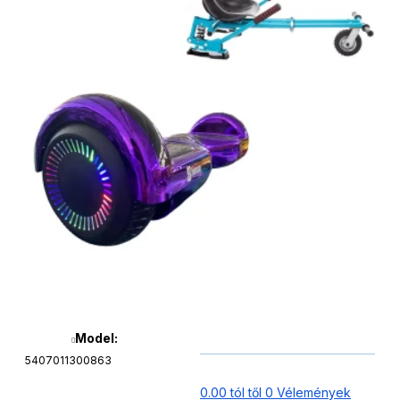
Model:
5407011300863
0.00 tól től 0 Vélemények