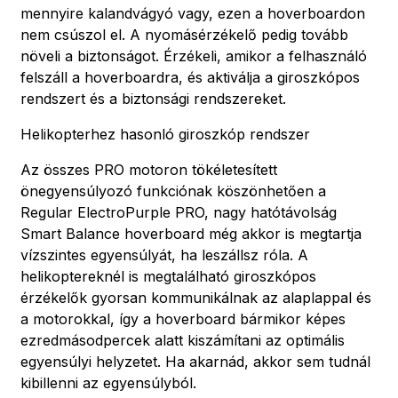
mennyire kalandvágyó vagy, ezen a hoverboardon
nem csúszol el. A nyomásérzékelő pedig tovább
növeli a biztonságot. Érzékeli, amikor a felhasználó
felszáll a hoverboardra, és aktiválja a giroszkópos
rendszert és a biztonsági rendszereket.
Helikopterhez hasonló giroszkóp rendszer
Az összes PRO motoron tökéletesített
önegyensúlyozó funkciónak köszönhetően a
Regular ElectroPurple PRO, nagy hatótávolság
Smart Balance hoverboard még akkor is megtartja
vízszintes egyensúlyát, ha leszállsz róla. A
helikoptereknél is megtalálható giroszkópos
érzékelők gyorsan kommunikálnak az alaplappal és
a motorokkal, így a hoverboard bármikor képes
ezredmásodpercek alatt kiszámítani az optimális
egyensúlyi helyzetet. Ha akarnád, akkor sem tudnál
kibillenni az egyensúlyból.