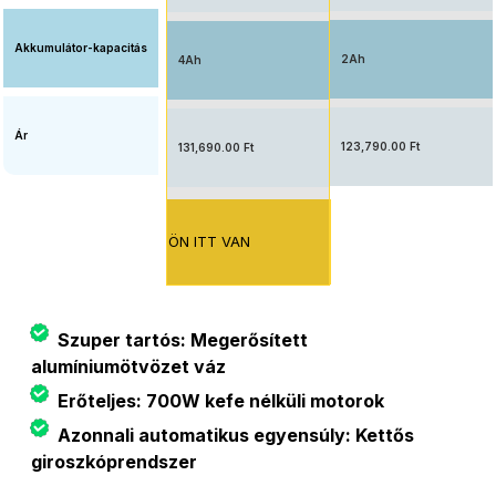
Akkumulátor-kapacitás
2Ah
4Ah
Ár
123,790.00 Ft
131,690.00 Ft
ÖN ITT VAN
Szuper tartós: Megerősített
alumíniumötvözet váz
Erőteljes: 700W kefe nélküli motorok
Azonnali automatikus egyensúly: Kettős
giroszkóprendszer