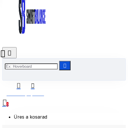
0 Termék(ek) - 0 Ft
0
Üres a kosarad