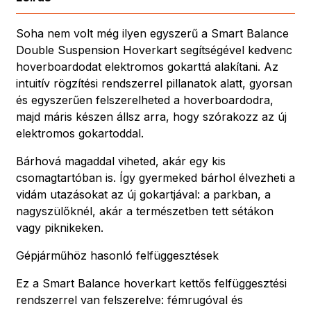
Soha nem volt még ilyen egyszerű a Smart Balance
Double Suspension Hoverkart segítségével kedvenc
hoverboardodat elektromos gokarttá alakítani. Az
intuitív rögzítési rendszerrel pillanatok alatt, gyorsan
és egyszerűen felszerelheted a hoverboardodra,
majd máris készen állsz arra, hogy szórakozz az új
elektromos gokartoddal.
Bárhová magaddal viheted, akár egy kis
csomagtartóban is. Így gyermeked bárhol élvezheti a
vidám utazásokat az új gokartjával: a parkban, a
nagyszülőknél, akár a természetben tett sétákon
vagy piknikeken.
Gépjárműhöz hasonló felfüggesztések
Ez a Smart Balance hoverkart kettős felfüggesztési
rendszerrel van felszerelve: fémrugóval és