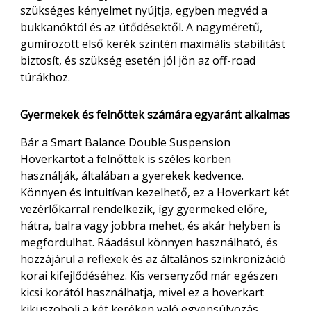
szükséges kényelmet nyújtja, egyben megvéd a
bukkanóktól és az ütődésektől. A nagyméretű,
gumírozott első kerék szintén maximális stabilitást
biztosít, és szükség esetén jól jön az off-road
túrákhoz.
Gyermekek és felnőttek számára egyaránt alkalmas
Bár a Smart Balance Double Suspension
Hoverkartot a felnőttek is széles körben
használják, általában a gyerekek kedvence.
Könnyen és intuitívan kezelhető, ez a Hoverkart két
vezérlőkarral rendelkezik, így gyermeked előre,
hátra, balra vagy jobbra mehet, és akár helyben is
megfordulhat. Ráadásul könnyen használható, és
hozzájárul a reflexek és az általános szinkronizáció
korai kifejlődéséhez. Kis versenyződ már egészen
kicsi korától használhatja, mivel ez a hoverkart
kiküszöböli a két keréken való egyensúlyozás