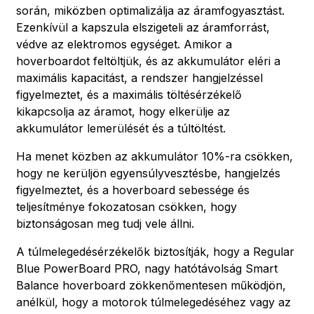
során, miközben optimalizálja az áramfogyasztást.
Ezenkívül a kapszula elszigeteli az áramforrást,
védve az elektromos egységet. Amikor a
hoverboardot feltöltjük, és az akkumulátor eléri a
maximális kapacitást, a rendszer hangjelzéssel
figyelmeztet, és a maximális töltésérzékelő
kikapcsolja az áramot, hogy elkerülje az
akkumulátor lemerülését és a túltöltést.
Ha menet közben az akkumulátor 10%-ra csökken,
hogy ne kerüljön egyensúlyvesztésbe, hangjelzés
figyelmeztet, és a hoverboard sebessége és
teljesítménye fokozatosan csökken, hogy
biztonságosan meg tudj vele állni.
A túlmelegedésérzékelők biztosítják, hogy a Regular
Blue PowerBoard PRO, nagy hatótávolság Smart
Balance hoverboard zökkenőmentesen működjön,
anélkül, hogy a motorok túlmelegedéséhez vagy az