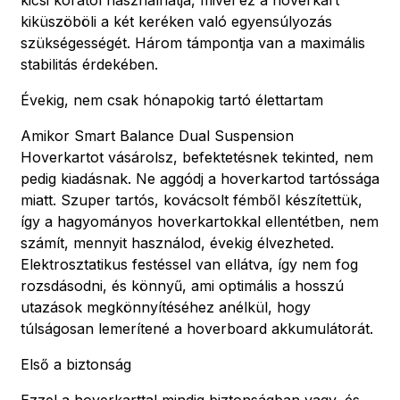
kiküszöböli a két keréken való egyensúlyozás
szükségességét. Három támpontja van a maximális
stabilitás érdekében.
Évekig, nem csak hónapokig tartó élettartam
Amikor Smart Balance Dual Suspension
Hoverkartot vásárolsz, befektetésnek tekinted, nem
pedig kiadásnak. Ne aggódj a hoverkartod tartóssága
miatt. Szuper tartós, kovácsolt fémből készítettük,
így a hagyományos hoverkartokkal ellentétben, nem
számít, mennyit használod, évekig élvezheted.
Elektrosztatikus festéssel van ellátva, így nem fog
rozsdásodni, és könnyű, ami optimális a hosszú
utazások megkönnyítéséhez anélkül, hogy
túlságosan lemerítené a hoverboard akkumulátorát.
Első a biztonság
Ezzel a hoverkarttal mindig biztonságban vagy, és