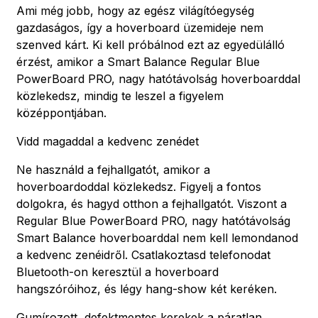
Ami még jobb, hogy az egész világítóegység
gazdaságos, így a hoverboard üzemideje nem
szenved kárt. Ki kell próbálnod ezt az egyedülálló
érzést, amikor a Smart Balance Regular Blue
PowerBoard PRO, nagy hatótávolság hoverboarddal
közlekedsz, mindig te leszel a figyelem
középpontjában.
Vidd magaddal a kedvenc zenédet
Ne használd a fejhallgatót, amikor a
hoverboardoddal közlekedsz. Figyelj a fontos
dolgokra, és hagyd otthon a fejhallgatót. Viszont a
Regular Blue PowerBoard PRO, nagy hatótávolság
Smart Balance hoverboarddal nem kell lemondanod
a kedvenc zenéidről. Csatlakoztasd telefonodat
Bluetooth-on keresztül a hoverboard
hangszóróihoz, és légy hang-show két keréken.
Gumírozott, defektmentes kerekek a páratlan