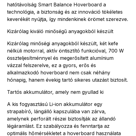
hatótávolság Smart Balance Hoverboard a
technológia, a biztonság és az innováció tökéletes
keverékét nyújtja, így mindenkinek örömet szerezve.
Kizárólag kiváló minőségű anyagokból készült
Kizárólag minőségi anyagokból készült, két kefe
nélküli motorral, aktív öntisztító funkcióval, 700 W
összteljesítménnyel és megerősített alumínium
vázzal felszerelve, ez a gyors, erős és
alkalmazkodó hoverboard nem csak néhány
hónapig, hanem évekig tartó sikeres utazást biztosít.
Tartós akkumulátor, amely nem gyullad ki
A kis fogyasztású Li-ion akkumulátor egy
strapabíró, lángálló kapszulába van zárva,
amelynek perforált részei biztosítják az állandó
légáramlást. Ez szabályozza és fenntartja az
optimális hőmérsékletet a hoverboard használata