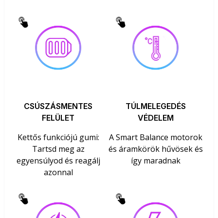
CSÚSZÁSMENTES
TÚLMELEGEDÉS
FELÜLET
VÉDELEM
Kettős funkciójú gumi:
A Smart Balance motorok
Tartsd meg az
és áramkörök hűvösek és
egyensúlyod és reagálj
így maradnak
azonnal