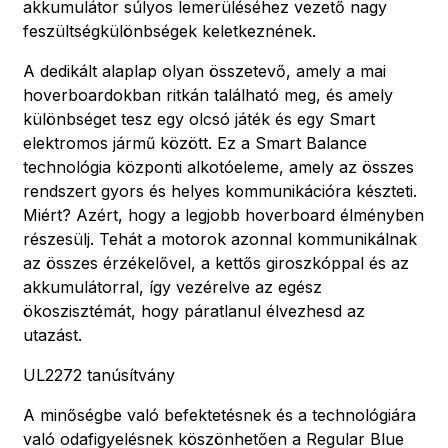
akkumulátor súlyos lemerüléséhez vezető nagy
feszültségkülönbségek keletkeznének.
A dedikált alaplap olyan összetevő, amely a mai
hoverboardokban ritkán található meg, és amely
különbséget tesz egy olcsó játék és egy Smart
elektromos jármű között. Ez a Smart Balance
technológia központi alkotóeleme, amely az összes
rendszert gyors és helyes kommunikációra készteti.
Miért? Azért, hogy a legjobb hoverboard élményben
részesülj. Tehát a motorok azonnal kommunikálnak
az összes érzékelővel, a kettős giroszkóppal és az
akkumulátorral, így vezérelve az egész
ökoszisztémát, hogy páratlanul élvezhesd az
utazást.
UL2272 tanúsítvány
A minőségbe való befektetésnek és a technológiára
való odafigyelésnek köszönhetően a Regular Blue