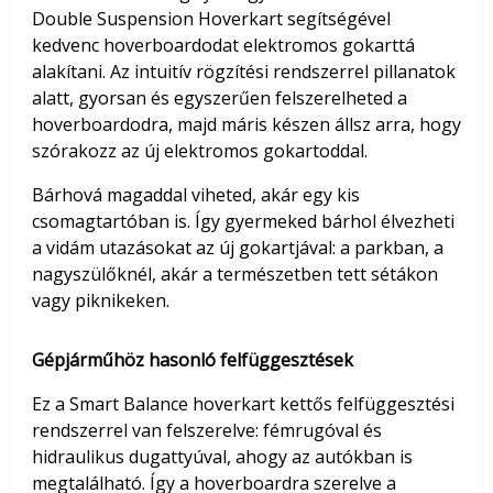
Double Suspension Hoverkart segítségével
kedvenc hoverboardodat elektromos gokarttá
alakítani. Az intuitív rögzítési rendszerrel pillanatok
alatt, gyorsan és egyszerűen felszerelheted a
hoverboardodra, majd máris készen állsz arra, hogy
szórakozz az új elektromos gokartoddal.
Bárhová magaddal viheted, akár egy kis
csomagtartóban is. Így gyermeked bárhol élvezheti
a vidám utazásokat az új gokartjával: a parkban, a
nagyszülőknél, akár a természetben tett sétákon
vagy piknikeken.
Gépjárműhöz hasonló felfüggesztések
Ez a Smart Balance hoverkart kettős felfüggesztési
rendszerrel van felszerelve: fémrugóval és
hidraulikus dugattyúval, ahogy az autókban is
megtalálható. Így a hoverboardra szerelve a