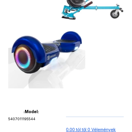
Model:
5407011195544
0.00 tól től 0 Vélemények