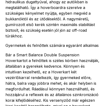
hidraulikus dugattyúval, ahogy az autókban is
megtalálható. Így a hoverboardra szerelve a
szükséges kényelmet nyújtja, egyben megvéd a
bukkanóktól és az ütődésektől. A nagyméretű,
gumírozott első kerék szintén maximális stabilitást
biztosít, és szükség esetén jól jön az off-road
túrákhoz.
Gyermekek és felnőttek számára egyaránt alkalmas
Bár a Smart Balance Double Suspension
Hoverkartot a felnőttek is széles körben használják,
általában a gyerekek kedvence. Könnyen és
intuitívan kezelhető, ez a Hoverkart két
vezérlőkarral rendelkezik, így gyermeked előre,
hátra, balra vagy jobbra mehet, és akár helyben is
megfordulhat. Ráadásul könnyen használható, és
hozzájárul a reflexek és az általános szinkronizáció
korai kifejlődéséhez. Kis versenyződ már egészen
kicsi korától használhatja, mivel ez a hoverkart