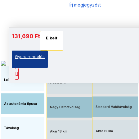
Írj megjegyzést
Akkumulátor és autonómia
131,690 Ft
Elkelt
Elkelt
Elkelt
Gyors rendelés
Megnövelt üzemidő, nagy
Elérhető ár, standard
kapacitású
akkumulátorral
akkumulátorral
Leírás
felszerelve
Az autonómia típusa
Standard Hatótávolság
Nagy Hatótávolság
Távolság
Akár 12 km
Akár 18 km