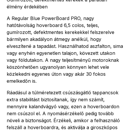
élmény érdekében
A Regular Blue PowerBoard PRO, nagy
hatótávolság hoverboard 6,5 colos, teljes,
gumírozott, defektmentes kerekekkel felszerelve
bármilyen akadályon átmegy anélkül, hogy
elveszítené a tapadást. Használhatod aszfalton, sima
vagy enyhén egyenetlen talajon, kövezett utakon
vagy földutakon. A nagy teljesítményű motoroknak
köszönhetően ugyanolyan könnyen lehet vele
közlekedni egyenes úton vagy akár 30 fokos
emelkedőn is.
Ráadásul a túlméretezett csúszásgátló tappancsok
extra stabilitást biztosítanak, így nem számít,
mennyire kalandvágyó vagy, ezen a hoverboardon
nem csúszol el. A nyomásérzékelő pedig tovább
növeli a biztonságot. Érzékeli, amikor a felhasználó
felszáll a hoverboardra, és aktiválja a giroszkópos