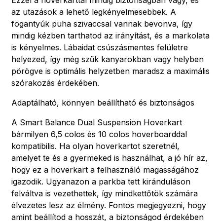
az utazások a lehető legkényelmesebbek. A
fogantyúk puha szivaccsal vannak bevonva, így
mindig kézben tarthatod az irányítást, és a markolata
is kényelmes. Lábaidat csúszásmentes felületre
helyezed, így még szűk kanyarokban vagy helyben
pörögve is optimális helyzetben maradsz a maximális
szórakozás érdekében.
Adaptálható, könnyen beállítható és biztonságos
A Smart Balance Dual Suspension Hoverkart
bármilyen 6,5 colos és 10 colos hoverboarddal
kompatibilis. Ha olyan hoverkartot szeretnél,
amelyet te és a gyermeked is használhat, a jó hír az,
hogy ez a hoverkart a felhasználó magasságához
igazodik. Ugyanazon a parkba tett kiránduláson
felváltva is vezethettek, így mindkettőtök számára
élvezetes lesz az élmény. Fontos megjegyezni, hogy
amint beállítod a hosszát, a biztonságod érdekében