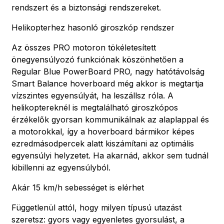
rendszert és a biztonsági rendszereket.
Helikopterhez hasonló giroszkóp rendszer
Az összes PRO motoron tökéletesített
önegyensúlyozó funkciónak köszönhetően a
Regular Blue PowerBoard PRO, nagy hatótávolság
Smart Balance hoverboard még akkor is megtartja
vízszintes egyensúlyát, ha leszállsz róla. A
helikoptereknél is megtalálható giroszkópos
érzékelők gyorsan kommunikálnak az alaplappal és
a motorokkal, így a hoverboard bármikor képes
ezredmásodpercek alatt kiszámítani az optimális
egyensúlyi helyzetet. Ha akarnád, akkor sem tudnál
kibillenni az egyensúlyból.
Akár 15 km/h sebességet is elérhet
Függetlenül attól, hogy milyen típusú utazást
szeretsz: gyors vagy egyenletes gyorsulást, a