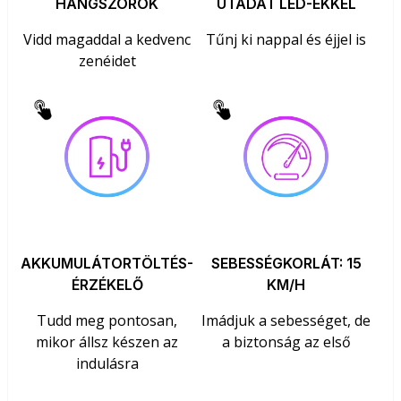
HANGSZÓRÓK
UTADAT LED-EKKEL
Vidd magaddal a kedvenc
Tűnj ki nappal és éjjel is
zenéidet
AKKUMULÁTORTÖLTÉS-
SEBESSÉGKORLÁT: 15
ÉRZÉKELŐ
KM/H
Tudd meg pontosan,
Imádjuk a sebességet, de
mikor állsz készen az
a biztonság az első
indulásra