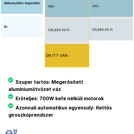
Akkumulátor-kapacitás
2Ah
4Ah
Ár
131,690.00 Ft
139,690.00 Ft
ÖN ITT VAN
Szuper tartós: Megerősített
alumíniumötvözet váz
Erőteljes: 700W kefe nélküli motorok
Azonnali automatikus egyensúly: Kettős
giroszkóprendszer