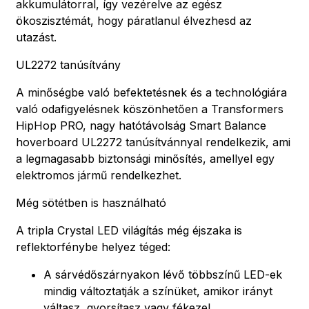
akkumulátorral, így vezérelve az egész
ökoszisztémát, hogy páratlanul élvezhesd az
utazást.
UL2272 tanúsítvány
A minőségbe való befektetésnek és a technológiára
való odafigyelésnek köszönhetően a Transformers
HipHop PRO, nagy hatótávolság Smart Balance
hoverboard UL2272 tanúsítvánnyal rendelkezik, ami
a legmagasabb biztonsági minősítés, amellyel egy
elektromos jármű rendelkezhet.
Még sötétben is használható
A tripla Crystal LED világítás még éjszaka is
reflektorfénybe helyez téged:
A sárvédőszárnyakon lévő többszínű LED-ek
mindig változtatják a színüket, amikor irányt
váltasz, gyorsítasz vagy fékezel.