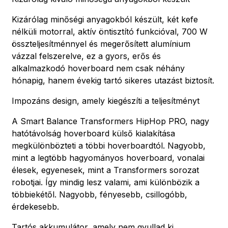
Kizárólag minőségi anyagokból készült, két kefe
nélküli motorral, aktív öntisztító funkcióval, 700 W
összteljesítménnyel és megerősített alumínium
vázzal felszerelve, ez a gyors, erős és
alkalmazkodó hoverboard nem csak néhány
hónapig, hanem évekig tartó sikeres utazást biztosít.
Impozáns design, amely kiegészíti a teljesítményt
A Smart Balance Transformers HipHop PRO, nagy
hatótávolság hoverboard külső kialakítása
megkülönbözteti a többi hoverboardtól. Nagyobb,
mint a legtöbb hagyományos hoverboard, vonalai
élesek, egyenesek, mint a Transformers sorozat
robotjai. Így mindig lesz valami, ami különbözik a
többiekétől. Nagyobb, fényesebb, csillogóbb,
érdekesebb.
Tartós akkumulátor, amely nem gyullad ki