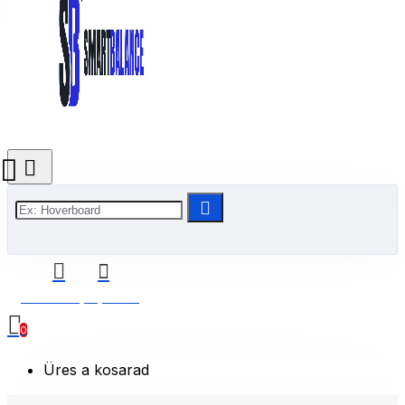
0 Termék(ek) - 0 Ft
0
Üres a kosarad