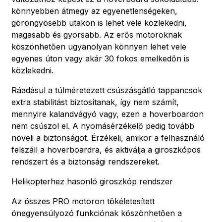
könnyebben átmegy az egyenetlenségeken,
göröngyösebb utakon is lehet vele közlekedni,
magasabb és gyorsabb. Az erős motoroknak
köszönhetően ugyanolyan könnyen lehet vele
egyenes úton vagy akár 30 fokos emelkedőn is
közlekedni.
Ráadásul a túlméretezett csúszásgátló tappancsok
extra stabilitást biztosítanak, így nem számít,
mennyire kalandvágyó vagy, ezen a hoverboardon
nem csúszol el. A nyomásérzékelő pedig tovább
növeli a biztonságot. Érzékeli, amikor a felhasználó
felszáll a hoverboardra, és aktiválja a giroszkópos
rendszert és a biztonsági rendszereket.
Helikopterhez hasonló giroszkóp rendszer
Az összes PRO motoron tökéletesített
önegyensúlyozó funkciónak köszönhetően a