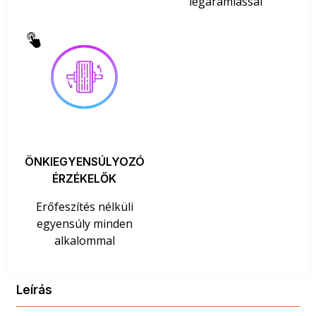
légáramlással
ÖNKIEGYENSÚLYOZÓ
ÉRZÉKELŐK
Erőfeszítés nélküli
egyensúly minden
alkalommal
Leírás