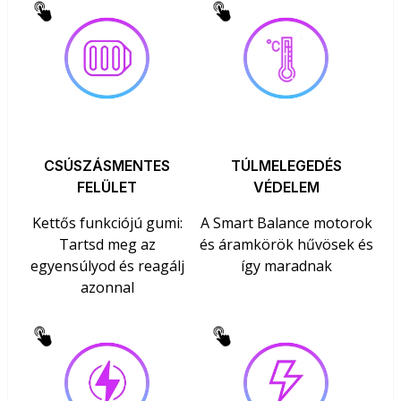
CSÚSZÁSMENTES
TÚLMELEGEDÉS
FELÜLET
VÉDELEM
Kettős funkciójú gumi:
A Smart Balance motorok
Tartsd meg az
és áramkörök hűvösek és
egyensúlyod és reagálj
így maradnak
azonnal