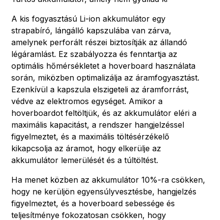
A kis fogyasztású Li-ion akkumulátor egy
strapabíró, lángálló kapszulába van zárva,
amelynek perforált részei biztosítják az állandó
légáramlást. Ez szabályozza és fenntartja az
optimális hőmérsékletet a hoverboard használata
során, miközben optimalizálja az áramfogyasztást.
Ezenkívül a kapszula elszigeteli az áramforrást,
védve az elektromos egységet. Amikor a
hoverboardot feltöltjük, és az akkumulátor eléri a
maximális kapacitást, a rendszer hangjelzéssel
figyelmeztet, és a maximális töltésérzékelő
kikapcsolja az áramot, hogy elkerülje az
akkumulátor lemerülését és a túltöltést.
Ha menet közben az akkumulátor 10%-ra csökken,
hogy ne kerüljön egyensúlyvesztésbe, hangjelzés
figyelmeztet, és a hoverboard sebessége és
teljesítménye fokozatosan csökken, hogy