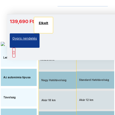
Akkumulátor és autonómia
139,690 Ft
Elkelt
Elkelt
Elkelt
Gyors rendelés
Megnövelt üzemidő, nagy
Elérhető ár, standard
kapacitású
akkumulátorral
akkumulátorral
Leírás
felszerelve
Az autonómia típusa
Standard Hatótávolság
Nagy Hatótávolság
Távolság
Akár 12 km
Akár 18 km