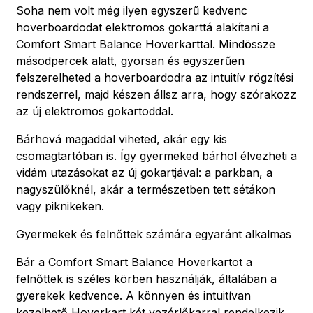
Soha nem volt még ilyen egyszerű kedvenc
hoverboardodat elektromos gokarttá alakítani a
Comfort Smart Balance Hoverkarttal. Mindössze
másodpercek alatt, gyorsan és egyszerűen
felszerelheted a hoverboardodra az intuitív rögzítési
rendszerrel, majd készen állsz arra, hogy szórakozz
az új elektromos gokartoddal.
Bárhová magaddal viheted, akár egy kis
csomagtartóban is. Így gyermeked bárhol élvezheti a
vidám utazásokat az új gokartjával: a parkban, a
nagyszülőknél, akár a természetben tett sétákon
vagy piknikeken.
Gyermekek és felnőttek számára egyaránt alkalmas
Bár a Comfort Smart Balance Hoverkartot a
felnőttek is széles körben használják, általában a
gyerekek kedvence. A könnyen és intuitívan
kezelhető Hoverkart két vezérlőkarral rendelkezik,