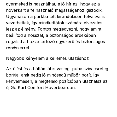
gyermeked is használhat, a jó hír az, hogy ez a
hoverkart a felhasználó magasságához igazodik.
Ugyanazon a parkba tett kiránduláson felváltva is
vezethettek, így mindkettőtök számára élvezetes
lesz az élmény. Fontos megjegyezni, hogy amint
beállítod a hosszát, a biztonságod érdekében
rögzítsd a hozzá tartozó egyszerű és biztonságos
rendszerrel.
Nagyobb kényelem a kellemes utazáshoz
Az ülést és a háttámlát is vastag, puha szivacsréteg
borítja, amit pedig jó minőségű műbőr borít. Így
kényelmesen, a megfelelő pozícióban utazhatsz az
új Go Kart Comfort Hoverboardon.