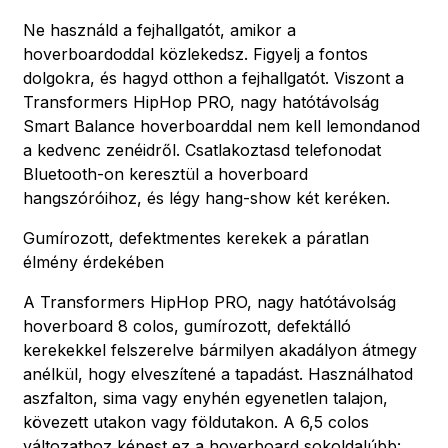
Ne használd a fejhallgatót, amikor a
hoverboardoddal közlekedsz. Figyelj a fontos
dolgokra, és hagyd otthon a fejhallgatót. Viszont a
Transformers HipHop PRO, nagy hatótávolság
Smart Balance hoverboarddal nem kell lemondanod
a kedvenc zenéidről. Csatlakoztasd telefonodat
Bluetooth-on keresztül a hoverboard
hangszóróihoz, és légy hang-show két keréken.
Gumírozott, defektmentes kerekek a páratlan
élmény érdekében
A Transformers HipHop PRO, nagy hatótávolság
hoverboard 8 colos, gumírozott, defektálló
kerekekkel felszerelve bármilyen akadályon átmegy
anélkül, hogy elveszítené a tapadást. Használhatod
aszfalton, sima vagy enyhén egyenetlen talajon,
kövezett utakon vagy földutakon. A 6,5 colos
változathoz képest ez a hoverboard sokoldalúbb: