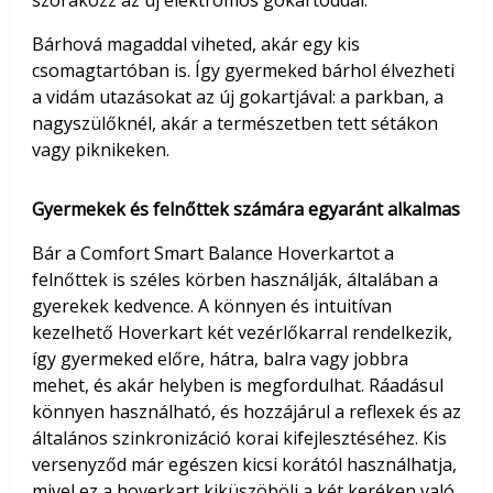
Bárhová magaddal viheted, akár egy kis
csomagtartóban is. Így gyermeked bárhol élvezheti
a vidám utazásokat az új gokartjával: a parkban, a
nagyszülőknél, akár a természetben tett sétákon
vagy piknikeken.
Gyermekek és felnőttek számára egyaránt alkalmas
Bár a Comfort Smart Balance Hoverkartot a
felnőttek is széles körben használják, általában a
gyerekek kedvence. A könnyen és intuitívan
kezelhető Hoverkart két vezérlőkarral rendelkezik,
így gyermeked előre, hátra, balra vagy jobbra
mehet, és akár helyben is megfordulhat. Ráadásul
könnyen használható, és hozzájárul a reflexek és az
általános szinkronizáció korai kifejlesztéséhez. Kis
versenyződ már egészen kicsi korától használhatja,
mivel ez a hoverkart kiküszöböli a két keréken való