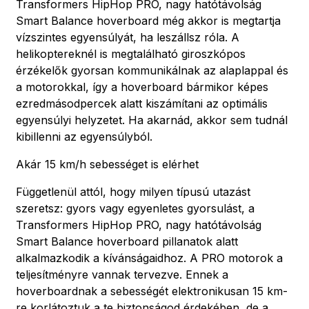
Transformers HipHop PRO, nagy hatótávolság
Smart Balance hoverboard még akkor is megtartja
vízszintes egyensúlyát, ha leszállsz róla. A
helikoptereknél is megtalálható giroszkópos
érzékelők gyorsan kommunikálnak az alaplappal és
a motorokkal, így a hoverboard bármikor képes
ezredmásodpercek alatt kiszámítani az optimális
egyensúlyi helyzetet. Ha akarnád, akkor sem tudnál
kibillenni az egyensúlyból.
Akár 15 km/h sebességet is elérhet
Függetlenül attól, hogy milyen típusú utazást
szeretsz: gyors vagy egyenletes gyorsulást, a
Transformers HipHop PRO, nagy hatótávolság
Smart Balance hoverboard pillanatok alatt
alkalmazkodik a kívánságaidhoz. A PRO motorok a
teljesítményre vannak tervezve. Ennek a
hoverboardnak a sebességét elektronikusan 15 km-
re korlátoztuk a te biztonságod érdekében, de a