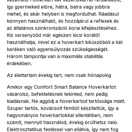
így gyermeked előre, hátra, balra vagy jobbra
mehet, és akár helyben is megfordulhat. Ráadásul
könnyen használható, és hozzájárul a reflexek és
az általános szinkronizáció korai kifejlesztéséhez.
Kis versenyződ már egészen kicsi korától
használhatja, mivel ez a hoverkart kiküszöböli a két
keréken való egyensúlyozás szükségességét.
Három támpontja van a maximális stabilitás
érdekében.
Az élettartam évekig tart, nem csak hónapokig
Amikor egy Comfort Smart Balance Hoverkartot
vásárolsz, befektetésnek tekinted, nem pedig
kiadásnak. Ne aggódj a hoverkartod tartóssága miatt.
Szuper tartós, kovácsolt fémből készítettük, így a
hagyományos hoverkartokkal ellentétben, nem
számít, mennyit használod, évekig örülhetsz neki.
Elektrosztatikus festéssel van ellátva, így nem fog