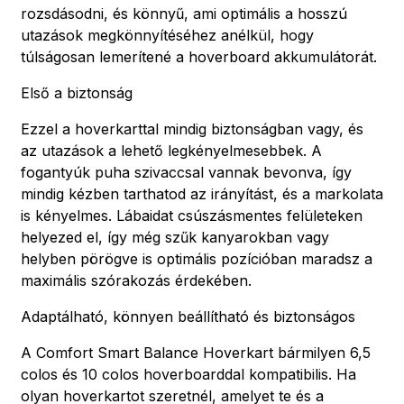
rozsdásodni, és könnyű, ami optimális a hosszú
utazások megkönnyítéséhez anélkül, hogy
túlságosan lemerítené a hoverboard akkumulátorát.
Első a biztonság
Ezzel a hoverkarttal mindig biztonságban vagy, és
az utazások a lehető legkényelmesebbek. A
fogantyúk puha szivaccsal vannak bevonva, így
mindig kézben tarthatod az irányítást, és a markolata
is kényelmes. Lábaidat csúszásmentes felületeken
helyezed el, így még szűk kanyarokban vagy
helyben pörögve is optimális pozícióban maradsz a
maximális szórakozás érdekében.
Adaptálható, könnyen beállítható és biztonságos
A Comfort Smart Balance Hoverkart bármilyen 6,5
colos és 10 colos hoverboarddal kompatibilis. Ha
olyan hoverkartot szeretnél, amelyet te és a