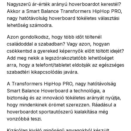
Nagyszerű ár-érték arányú hoverboardot kerestél?
Akkor a Smart Balance Transformers HipHop PRO,
nagy hatótávolság hoverboard tökéletes választási
lehetőség számodra.
Azon gondolkodsz, hogy több időt töltenél
családoddal a szabadban? Vagy azon, hogyan
csökkentsd a gyereked képernyők előtt töltött idejét?
Add meg nekik a legszórakoztatóbb lehetőséget
arra, hogy a telefont/tabletet eldobják az egészséges
szabadtéri kikapcsolódás javára.
A Transformers HipHop PRO, nagy hatótávolság
Smart Balance Hoverboard a technológia, a
biztonság és az innováció tökéletes arányát nyújtja,
hogy mindenkinek örömet szerezzen. Ráadásul a
hoverboardot sportautószerű kialakítása még
vonzóbbá teszi.
Kizárólag kiváló minőségű anyagokból készült