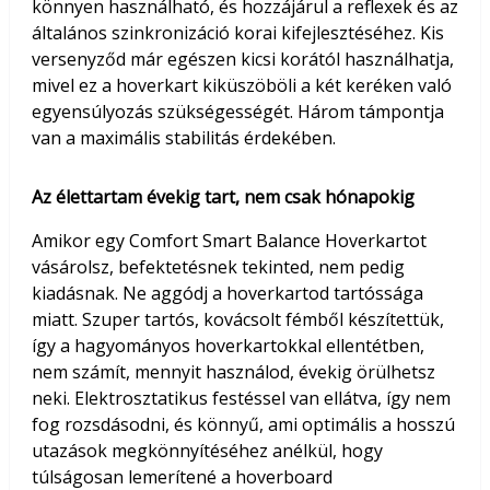
könnyen használható, és hozzájárul a reflexek és az
általános szinkronizáció korai kifejlesztéséhez. Kis
versenyződ már egészen kicsi korától használhatja,
mivel ez a hoverkart kiküszöböli a két keréken való
egyensúlyozás szükségességét. Három támpontja
van a maximális stabilitás érdekében.
Az élettartam évekig tart, nem csak hónapokig
Amikor egy Comfort Smart Balance Hoverkartot
vásárolsz, befektetésnek tekinted, nem pedig
kiadásnak. Ne aggódj a hoverkartod tartóssága
miatt. Szuper tartós, kovácsolt fémből készítettük,
így a hagyományos hoverkartokkal ellentétben,
nem számít, mennyit használod, évekig örülhetsz
neki. Elektrosztatikus festéssel van ellátva, így nem
fog rozsdásodni, és könnyű, ami optimális a hosszú
utazások megkönnyítéséhez anélkül, hogy
túlságosan lemerítené a hoverboard