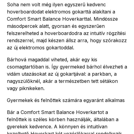
Soha nem volt még ilyen egyszerű kedvenc
hoverboardodat elektromos gokarttá alakítani a
Comfort Smart Balance Hoverkarttal. Mindössze
másodpercek alatt, gyorsan és egyszerűen
felszerelheted a hoverboardodra az intuitív rögzítési
rendszerrel, majd készen állsz arra, hogy szórakozz
az új elektromos gokartoddal.
Bárhová magaddal viheted, akár egy kis
csomagtartóban is. Így gyermeked bárhol élvezheti a
vidám utazásokat az új gokartjával: a parkban, a
nagyszülőknél, akár a természetben tett sétákon
vagy piknikeken.
Gyermekek és felnőttek számára egyaránt alkalmas
Bár a Comfort Smart Balance Hoverkartot a
felnőttek is széles körben használják, általában a
gyerekek kedvence. A könnyen és intuitívan
kezelhető Hoverkart két vezérlőkarral rendelkezik,