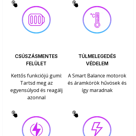
CSÚSZÁSMENTES
TÚLMELEGEDÉS
FELÜLET
VÉDELEM
Kettős funkciójú gumi:
A Smart Balance motorok
Tartsd meg az
és áramkörök hűvösek és
egyensúlyod és reagálj
így maradnak
azonnal