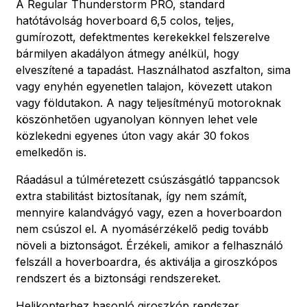
A Regular Thunderstorm PRO, standard
hatótávolság hoverboard 6,5 colos, teljes,
gumírozott, defektmentes kerekekkel felszerelve
bármilyen akadályon átmegy anélkül, hogy
elveszítené a tapadást. Használhatod aszfalton, sima
vagy enyhén egyenetlen talajon, kövezett utakon
vagy földutakon. A nagy teljesítményű motoroknak
köszönhetően ugyanolyan könnyen lehet vele
közlekedni egyenes úton vagy akár 30 fokos
emelkedőn is.
Ráadásul a túlméretezett csúszásgátló tappancsok
extra stabilitást biztosítanak, így nem számít,
mennyire kalandvágyó vagy, ezen a hoverboardon
nem csúszol el. A nyomásérzékelő pedig tovább
növeli a biztonságot. Érzékeli, amikor a felhasználó
felszáll a hoverboardra, és aktiválja a giroszkópos
rendszert és a biztonsági rendszereket.
Helikopterhez hasonló giroszkóp rendszer