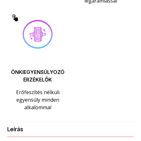
légáramlással
ÖNKIEGYENSÚLYOZÓ
ÉRZÉKELŐK
Erőfeszítés nélküli
egyensúly minden
alkalommal
Leírás