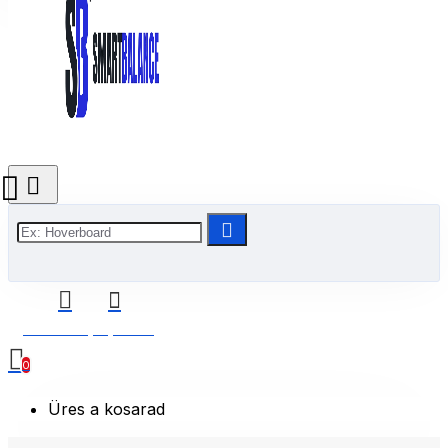
0 Termék(ek) - 0 Ft
0
Üres a kosarad