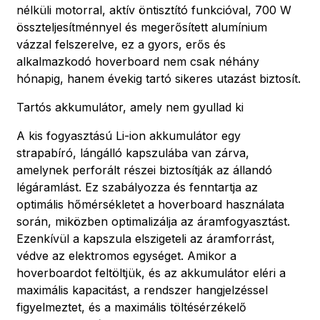
nélküli motorral, aktív öntisztító funkcióval, 700 W
összteljesítménnyel és megerősített alumínium
vázzal felszerelve, ez a gyors, erős és
alkalmazkodó hoverboard nem csak néhány
hónapig, hanem évekig tartó sikeres utazást biztosít.
Tartós akkumulátor, amely nem gyullad ki
A kis fogyasztású Li-ion akkumulátor egy
strapabíró, lángálló kapszulába van zárva,
amelynek perforált részei biztosítják az állandó
légáramlást. Ez szabályozza és fenntartja az
optimális hőmérsékletet a hoverboard használata
során, miközben optimalizálja az áramfogyasztást.
Ezenkívül a kapszula elszigeteli az áramforrást,
védve az elektromos egységet. Amikor a
hoverboardot feltöltjük, és az akkumulátor eléri a
maximális kapacitást, a rendszer hangjelzéssel
figyelmeztet, és a maximális töltésérzékelő