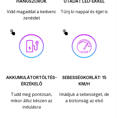
HANGSZÓRÓK
UTADAT LED-EKKEL
Vidd magaddal a kedvenc
Tűnj ki nappal és éjjel is
zenéidet
AKKUMULÁTORTÖLTÉS-
SEBESSÉGKORLÁT: 15
ÉRZÉKELŐ
KM/H
Tudd meg pontosan,
Imádjuk a sebességet, de
mikor állsz készen az
a biztonság az első
indulásra