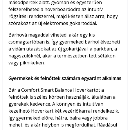
másodpercek alatt, gyorsan és egyszerűen
felszerelheted a hoverboardodra az intuitív
rögzítési rendszerrel, majd készen állsz arra, hogy
szórakozz az új elektromos gokartoddal.
Bárhová magaddal viheted, akár egy kis
csomagtartóban is. Így gyermeked bárhol élvezheti
a vidám utazásokat az új gokartjával: a parkban, a
nagyszülőknél, akár a természetben tett sétákon
vagy piknikeken.
Gyermekek és felnőttek számára egyaránt alkalmas
Bár a Comfort Smart Balance Hoverkartot a
felnőttek is széles körben használják, általában a
gyerekek kedvence. A könnyen és intuitívan
kezelhető Hoverkart két vezérlőkarral rendelkezik,
így gyermeked előre, hátra, balra vagy jobbra
mehet, és akár helyben is megfordulhat. Ráadásul