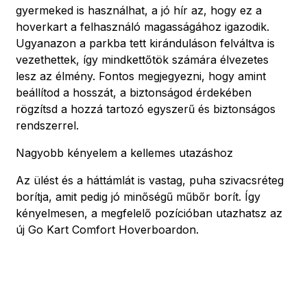
gyermeked is használhat, a jó hír az, hogy ez a
hoverkart a felhasználó magasságához igazodik.
Ugyanazon a parkba tett kiránduláson felváltva is
vezethettek, így mindkettőtök számára élvezetes
lesz az élmény. Fontos megjegyezni, hogy amint
beállítod a hosszát, a biztonságod érdekében
rögzítsd a hozzá tartozó egyszerű és biztonságos
rendszerrel.
Nagyobb kényelem a kellemes utazáshoz
Az ülést és a háttámlát is vastag, puha szivacsréteg
borítja, amit pedig jó minőségű műbőr borít. Így
kényelmesen, a megfelelő pozícióban utazhatsz az
új Go Kart Comfort Hoverboardon.