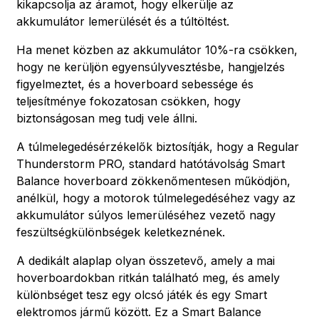
kikapcsolja az áramot, hogy elkerülje az
akkumulátor lemerülését és a túltöltést.
Ha menet közben az akkumulátor 10%-ra csökken,
hogy ne kerüljön egyensúlyvesztésbe, hangjelzés
figyelmeztet, és a hoverboard sebessége és
teljesítménye fokozatosan csökken, hogy
biztonságosan meg tudj vele állni.
A túlmelegedésérzékelők biztosítják, hogy a Regular
Thunderstorm PRO, standard hatótávolság Smart
Balance hoverboard zökkenőmentesen működjön,
anélkül, hogy a motorok túlmelegedéséhez vagy az
akkumulátor súlyos lemerüléséhez vezető nagy
feszültségkülönbségek keletkeznének.
A dedikált alaplap olyan összetevő, amely a mai
hoverboardokban ritkán található meg, és amely
különbséget tesz egy olcsó játék és egy Smart
elektromos jármű között. Ez a Smart Balance