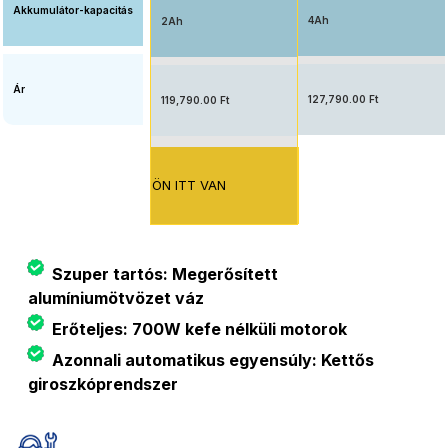
Akkumulátor-kapacitás
4Ah
2Ah
Ár
127,790.00 Ft
119,790.00 Ft
ÖN ITT VAN
Szuper tartós: Megerősített
alumíniumötvözet váz
Erőteljes: 700W kefe nélküli motorok
Azonnali automatikus egyensúly: Kettős
giroszkóprendszer