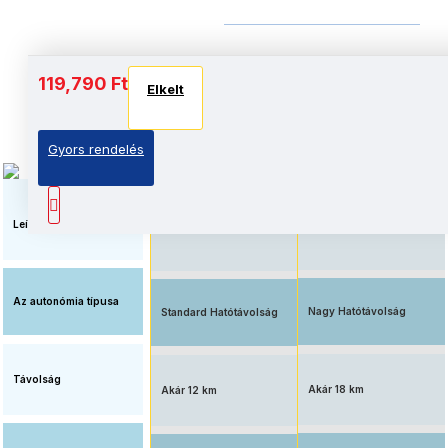
Akkumulátor és autonómia
119,790 Ft
Elkelt
Elkelt
Elkelt
Gyors rendelés
Elérhető ár, standard
Megnövelt üzemidő, nagy
akkumulátorral
kapacitású akkumulátorral
felszerelve
Leírás
Az autonómia típusa
Nagy Hatótávolság
Standard Hatótávolság
Távolság
Akár 18 km
Akár 12 km