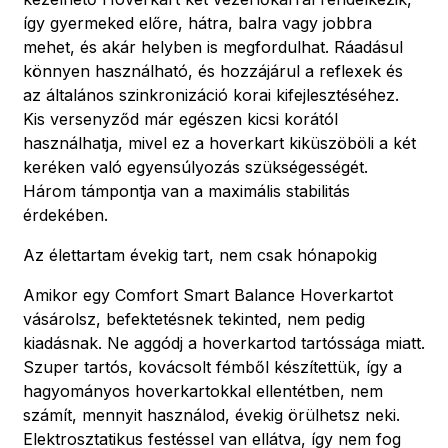
így gyermeked előre, hátra, balra vagy jobbra
mehet, és akár helyben is megfordulhat. Ráadásul
könnyen használható, és hozzájárul a reflexek és
az általános szinkronizáció korai kifejlesztéséhez.
Kis versenyződ már egészen kicsi korától
használhatja, mivel ez a hoverkart kiküszöböli a két
keréken való egyensúlyozás szükségességét.
Három támpontja van a maximális stabilitás
érdekében.
Az élettartam évekig tart, nem csak hónapokig
Amikor egy Comfort Smart Balance Hoverkartot
vásárolsz, befektetésnek tekinted, nem pedig
kiadásnak. Ne aggódj a hoverkartod tartóssága miatt.
Szuper tartós, kovácsolt fémből készítettük, így a
hagyományos hoverkartokkal ellentétben, nem
számít, mennyit használod, évekig örülhetsz neki.
Elektrosztatikus festéssel van ellátva, így nem fog