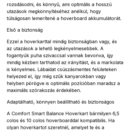
rozsdásodni, és könnyű, ami optimális a hosszú
utazások megkönnyítéséhez anélkül, hogy
túlságosan lemerítené a hoverboard akkumulátorát.
Első a biztonság
Ezzel a hoverkarttal mindig biztonságban vagy, és
az utazások a lehető legkényelmesebbek. A
fogantyúk puha szivaccsal vannak bevonva, így
mindig kézben tarthatod az irányítást, és a markolata
is kényelmes. Lábaidat csúszásmentes felületeken
helyezed el, így még szűk kanyarokban vagy
helyben pörögve is optimális pozícióban maradsz a
maximális szórakozás érdekében.
Adaptálható, könnyen beállítható és biztonságos
A Comfort Smart Balance Hoverkart bármilyen 6,5
colos és 10 colos hoverboarddal kompatibilis. Ha
olyan hoverkartot szeretnél, amelyet te és a