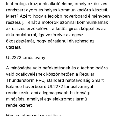
technológia központi alkotóeleme, amely az összes
rendszert gyors és helyes kommunikációra készteti.
Miért? Azért, hogy a legjobb hoverboard élményben
részesülj. Tehát a motorok azonnal kommunikálnak
az összes érzékelővel, a kettős giroszkóppal és az
akkumulátorral, így vezérelve az egész
ökoszisztémát, hogy páratlanul élvezhesd az
utazást.
UL2272 tanúsítvány
A minőségbe való befektetésnek és a technológiára
való odafigyelésnek köszönhetően a Regular
Thunderstorm PRO, standard hatótávolság Smart
Balance hoverboard UL2272 tanúsítvánnyal
rendelkezik, ami a legmagasabb biztonsági
minősítés, amellyel egy elektromos jármű
rendelkezhet.
Még sötétben is használható