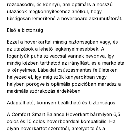
rozsdásodni, és könnyű, ami optimális a hosszú
utazások megkönnyítéséhez anélkül, hogy
túlságosan lemerítené a hoverboard akkumulátorát.
Első a biztonság
Ezzel a hoverkarttal mindig biztonságban vagy, és
az utazások a lehető legkényelmesebbek. A
fogantyúk puha szivaccsal vannak bevonva, így
mindig kézben tarthatod az irányítást, és a markolata
is kényelmes. Lábaidat csúszásmentes felületeken
helyezed el, így még szűk kanyarokban vagy
helyben pörögve is optimális pozícióban maradsz a
maximális szórakozás érdekében.
Adaptálható, könnyen beállítható és biztonságos
A Comfort Smart Balance Hoverkart bármilyen 6,5
colos és 10 colos hoverboarddal kompatibilis. Ha
olyan hoverkartot szeretnél, amelyet te és a