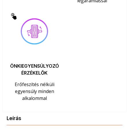
légáramlással
ÖNKIEGYENSÚLYOZÓ
ÉRZÉKELŐK
Erőfeszítés nélküli
egyensúly minden
alkalommal
Leírás