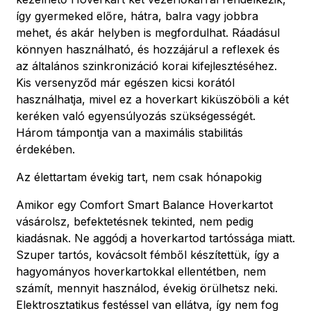
így gyermeked előre, hátra, balra vagy jobbra
mehet, és akár helyben is megfordulhat. Ráadásul
könnyen használható, és hozzájárul a reflexek és
az általános szinkronizáció korai kifejlesztéséhez.
Kis versenyződ már egészen kicsi korától
használhatja, mivel ez a hoverkart kiküszöböli a két
keréken való egyensúlyozás szükségességét.
Három támpontja van a maximális stabilitás
érdekében.
Az élettartam évekig tart, nem csak hónapokig
Amikor egy Comfort Smart Balance Hoverkartot
vásárolsz, befektetésnek tekinted, nem pedig
kiadásnak. Ne aggódj a hoverkartod tartóssága miatt.
Szuper tartós, kovácsolt fémből készítettük, így a
hagyományos hoverkartokkal ellentétben, nem
számít, mennyit használod, évekig örülhetsz neki.
Elektrosztatikus festéssel van ellátva, így nem fog