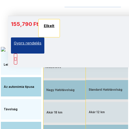
Akkumulátor és autonómia
155,790 Ft
Elkelt
Elkelt
Elkelt
Gyors rendelés
Megnövelt üzemidő, nagy
Elérhető ár, standard
kapacitású
akkumulátorral
akkumulátorral
Leírás
felszerelve
Az autonómia típusa
Standard Hatótávolság
Nagy Hatótávolság
Távolság
Akár 12 km
Akár 18 km