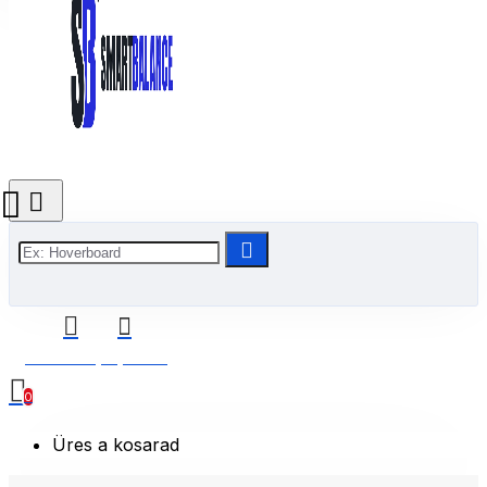
0 Termék(ek) - 0 Ft
0
Üres a kosarad