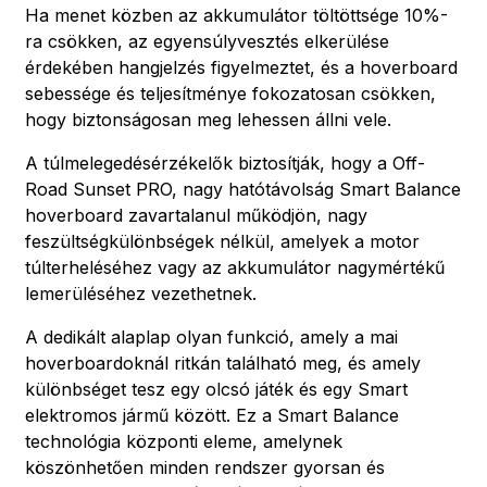
Ha menet közben az akkumulátor töltöttsége 10%-
ra csökken, az egyensúlyvesztés elkerülése
érdekében hangjelzés figyelmeztet, és a hoverboard
sebessége és teljesítménye fokozatosan csökken,
hogy biztonságosan meg lehessen állni vele.
A túlmelegedésérzékelők biztosítják, hogy a Off-
Road Sunset PRO, nagy hatótávolság Smart Balance
hoverboard zavartalanul működjön, nagy
feszültségkülönbségek nélkül, amelyek a motor
túlterheléséhez vagy az akkumulátor nagymértékű
lemerüléséhez vezethetnek.
A dedikált alaplap olyan funkció, amely a mai
hoverboardoknál ritkán található meg, és amely
különbséget tesz egy olcsó játék és egy Smart
elektromos jármű között. Ez a Smart Balance
technológia központi eleme, amelynek
köszönhetően minden rendszer gyorsan és