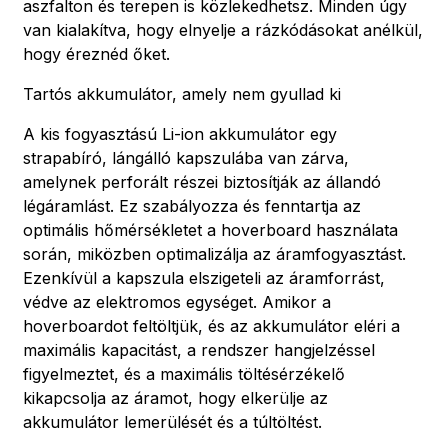
aszfalton és terepen is közlekedhetsz. Minden úgy
van kialakítva, hogy elnyelje a rázkódásokat anélkül,
hogy éreznéd őket.
Tartós akkumulátor, amely nem gyullad ki
A kis fogyasztású Li-ion akkumulátor egy
strapabíró, lángálló kapszulába van zárva,
amelynek perforált részei biztosítják az állandó
légáramlást. Ez szabályozza és fenntartja az
optimális hőmérsékletet a hoverboard használata
során, miközben optimalizálja az áramfogyasztást.
Ezenkívül a kapszula elszigeteli az áramforrást,
védve az elektromos egységet. Amikor a
hoverboardot feltöltjük, és az akkumulátor eléri a
maximális kapacitást, a rendszer hangjelzéssel
figyelmeztet, és a maximális töltésérzékelő
kikapcsolja az áramot, hogy elkerülje az
akkumulátor lemerülését és a túltöltést.