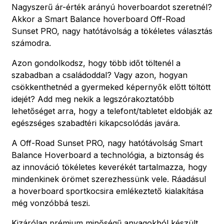
Nagyszerű ár-érték arányú hoverboardot szeretnél?
Akkor a Smart Balance hoverboard Off-Road
Sunset PRO, nagy hatótávolság a tökéletes választás
számodra.
Azon gondolkodsz, hogy több időt töltenél a
szabadban a családoddal? Vagy azon, hogyan
csökkenthetnéd a gyermeked képernyők előtt töltött
idejét? Add meg nekik a legszórakoztatóbb
lehetőséget arra, hogy a telefont/tabletet eldobják az
egészséges szabadtéri kikapcsolódás javára.
A Off-Road Sunset PRO, nagy hatótávolság Smart
Balance Hoverboard a technológia, a biztonság és
az innováció tökéletes keverékét tartalmazza, hogy
mindenkinek örömet szerezhessünk vele. Ráadásul
a hoverboard sportkocsira emlékeztető kialakítása
még vonzóbbá teszi.
Kizárólag prémium minőségű anyagokból készült