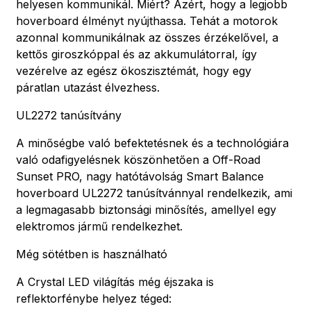
helyesen kommunikál. Miért? Azért, hogy a legjobb
hoverboard élményt nyújthassa. Tehát a motorok
azonnal kommunikálnak az összes érzékelővel, a
kettős giroszkóppal és az akkumulátorral, így
vezérelve az egész ökoszisztémát, hogy egy
páratlan utazást élvezhess.
UL2272 tanúsítvány
A minőségbe való befektetésnek és a technológiára
való odafigyelésnek köszönhetően a Off-Road
Sunset PRO, nagy hatótávolság Smart Balance
hoverboard UL2272 tanúsítvánnyal rendelkezik, ami
a legmagasabb biztonsági minősítés, amellyel egy
elektromos jármű rendelkezhet.
Még sötétben is használható
A Crystal LED világítás még éjszaka is
reflektorfénybe helyez téged: