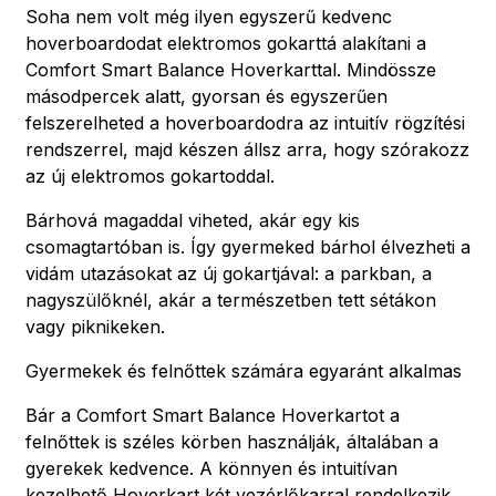
Soha nem volt még ilyen egyszerű kedvenc
hoverboardodat elektromos gokarttá alakítani a
Comfort Smart Balance Hoverkarttal. Mindössze
másodpercek alatt, gyorsan és egyszerűen
felszerelheted a hoverboardodra az intuitív rögzítési
rendszerrel, majd készen állsz arra, hogy szórakozz
az új elektromos gokartoddal.
Bárhová magaddal viheted, akár egy kis
csomagtartóban is. Így gyermeked bárhol élvezheti a
vidám utazásokat az új gokartjával: a parkban, a
nagyszülőknél, akár a természetben tett sétákon
vagy piknikeken.
Gyermekek és felnőttek számára egyaránt alkalmas
Bár a Comfort Smart Balance Hoverkartot a
felnőttek is széles körben használják, általában a
gyerekek kedvence. A könnyen és intuitívan
kezelhető Hoverkart két vezérlőkarral rendelkezik,