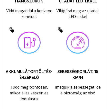
HANGSZÓRÓK
UTADAT LED-EKKEL
Vidd magaddal a kedvenc
Világítsd meg az utadat
zenéidet
LED-ekkel
AKKUMULÁTORTÖLTÉS-
SEBESSÉGKORLÁT: 15
ÉRZÉKELŐ
KM/H
Tudd meg pontosan,
Imádjuk a sebességet, de
mikor állsz készen az
a biztonság az első
indulásra