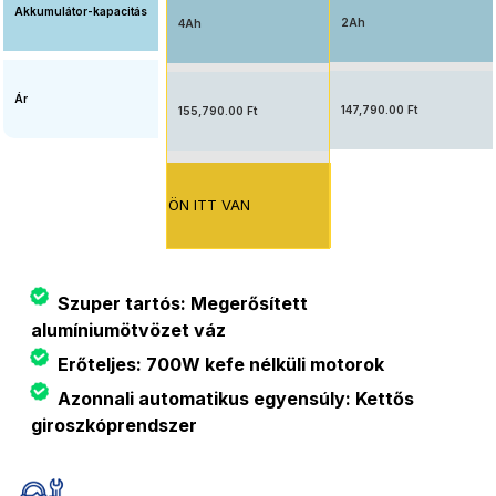
Akkumulátor-kapacitás
2Ah
4Ah
Ár
147,790.00 Ft
155,790.00 Ft
ÖN ITT VAN
Szuper tartós: Megerősített
alumíniumötvözet váz
Erőteljes: 700W kefe nélküli motorok
Azonnali automatikus egyensúly: Kettős
giroszkóprendszer