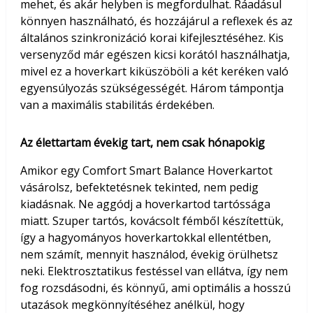
mehet, és akár helyben is megfordulhat. Ráadásul
könnyen használható, és hozzájárul a reflexek és az
általános szinkronizáció korai kifejlesztéséhez. Kis
versenyződ már egészen kicsi korától használhatja,
mivel ez a hoverkart kiküszöböli a két keréken való
egyensúlyozás szükségességét. Három támpontja
van a maximális stabilitás érdekében.
Az élettartam évekig tart, nem csak hónapokig
Amikor egy Comfort Smart Balance Hoverkartot
vásárolsz, befektetésnek tekinted, nem pedig
kiadásnak. Ne aggódj a hoverkartod tartóssága
miatt. Szuper tartós, kovácsolt fémből készítettük,
így a hagyományos hoverkartokkal ellentétben,
nem számít, mennyit használod, évekig örülhetsz
neki. Elektrosztatikus festéssel van ellátva, így nem
fog rozsdásodni, és könnyű, ami optimális a hosszú
utazások megkönnyítéséhez anélkül, hogy