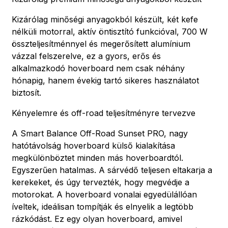
Kizárólag minőségi anyagokból készült, két kefe
nélküli motorral, aktív öntisztító funkcióval, 700 W
összteljesítménnyel és megerősített alumínium
vázzal felszerelve, ez a gyors, erős és
alkalmazkodó hoverboard nem csak néhány
hónapig, hanem évekig tartó sikeres használatot
biztosít.
Kényelemre és off-road teljesítményre tervezve
A Smart Balance Off-Road Sunset PRO, nagy
hatótávolság hoverboard külső kialakítása
megkülönböztet minden más hoverboardtól.
Egyszerűen hatalmas. A sárvédő teljesen eltakarja a
kerekeket, és úgy tervezték, hogy megvédje a
motorokat. A hoverboard vonalai egyedülállóan
íveltek, ideálisan tompítják és elnyelik a legtöbb
rázkódást. Ez egy olyan hoverboard, amivel