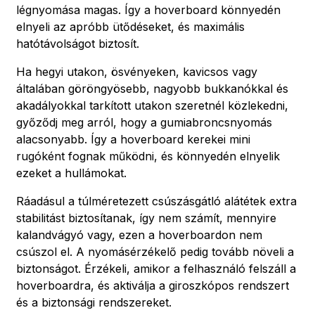
légnyomása magas. Így a hoverboard könnyedén
elnyeli az apróbb ütődéseket, és maximális
hatótávolságot biztosít.
Ha hegyi utakon, ösvényeken, kavicsos vagy
általában göröngyösebb, nagyobb bukkanókkal és
akadályokkal tarkított utakon szeretnél közlekedni,
győződj meg arról, hogy a gumiabroncsnyomás
alacsonyabb. Így a hoverboard kerekei mini
rugóként fognak működni, és könnyedén elnyelik
ezeket a hullámokat.
Ráadásul a túlméretezett csúszásgátló alátétek extra
stabilitást biztosítanak, így nem számít, mennyire
kalandvágyó vagy, ezen a hoverboardon nem
csúszol el. A nyomásérzékelő pedig tovább növeli a
biztonságot. Érzékeli, amikor a felhasználó felszáll a
hoverboardra, és aktiválja a giroszkópos rendszert
és a biztonsági rendszereket.