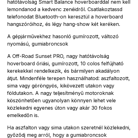
hatótávolság Smart Balance hoverboarddal nem kell
lemondanod a kedvenc zenéidről. Csatlakoztassd
telefonodat Bluetooth-on keresztül a hoverboard
hangszóróihoz, és légy hang-show két keréken.
A gépjárművekhez hasonló gumírozott, változó
nyomású, gumiabroncsok
A Off-Road Sunset PRO, nagy hatótávolság
hoverboard óriási, gumírozott, 10 colos felfújható
kerekekkel rendelkezik, és bármilyen akadályon
átjut. Mindenféle terepen használhatod: aszfaltozott,
sima vagy göröngyös, kikövezett utakon vagy
földutakon. A nagy teljesítményű motoroknak
köszönhetően ugyanolyan könnyen lehet vele
közlekedni egyenes úton vagy akár 30 fokos
emelkedőn is.
Ha aszfalton vagy sima utakon szeretnél közlekedni,
győződj meg arról, hogy a gumiabroncsok