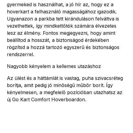
gyermeked is használhat, a jó hír az, hogy ez a
hoverkart a felhasználó magasságához igazodik.
Ugyanazon a parkba tett kiránduláson felváltva is
vezethettek, így mindkettőtök számára élvezetes
lesz az élmény. Fontos megjegyezni, hogy amint
beállítod a hosszát, a biztonságod érdekében
rögzítsd a hozzá tartozó egyszerű és biztonságos
rendszerrel.
Nagyobb kényelem a kellemes utazáshoz
Az ülést és a háttámlát is vastag, puha szivacsréteg
borítja, amit pedig jó minőségű műbőr borít. Így
kényelmesen, a megfelelő pozícióban utazhatsz az
új Go Kart Comfort Hoverboardon.