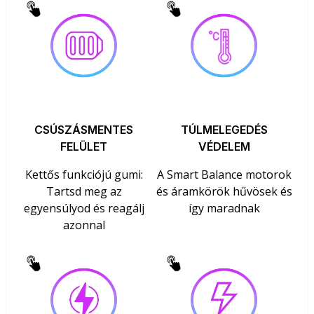
CSÚSZÁSMENTES
TÚLMELEGEDÉS
FELÜLET
VÉDELEM
Kettős funkciójú gumi:
A Smart Balance motorok
Tartsd meg az
és áramkörök hűvösek és
egyensúlyod és reagálj
így maradnak
azonnal