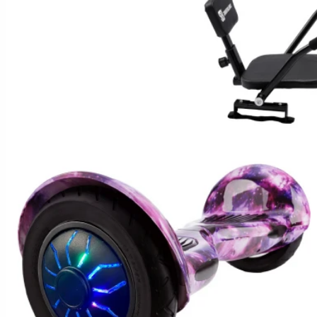
Hoverboard Kart
Hoverboard Üléssel
ELEKTROMOS JÁRMŰVEK
Városi Elektromos Járművek
Nagy Teherszállító Járművek
Városi Mobilitási Robogó
ELEKTROMOS ROBOGÓK
Moped/Elektromos Harley
Horwin Robogók
Gowow Motorkerékpárok
Sur-Ron Motorkerékpárok