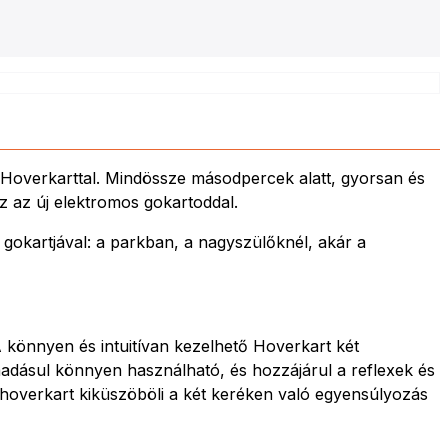
Hoverkarttal. Mindössze másodpercek alatt, gyorsan és
z az új elektromos gokartoddal.
gokartjával: a parkban, a nagyszülőknél, akár a
 könnyen és intuitívan kezelhető Hoverkart két
áadásul könnyen használható, és hozzájárul a reflexek és
a hoverkart kiküszöböli a két keréken való egyensúlyozás