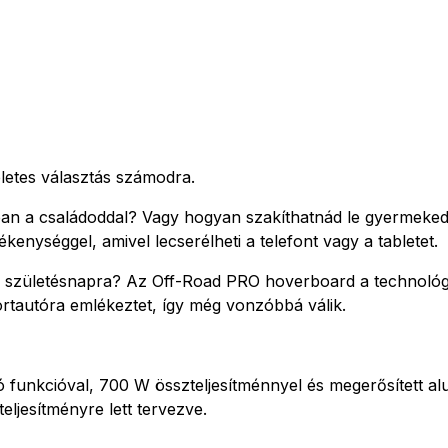
etes választás számodra.
an a családoddal? Vagy hogyan szakíthatnád le gyermekede
enységgel, amivel lecserélheti a telefont vagy a tabletet.
 születésnapra? Az Off-Road PRO hoverboard a technológia
ortautóra emlékeztet, így még vonzóbbá válik.
tó funkcióval, 700 W összteljesítménnyel és megerősített a
jesítményre lett tervezve.