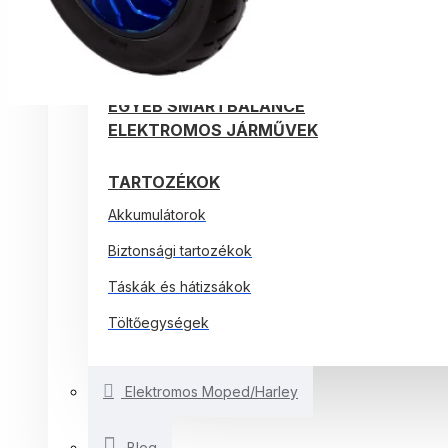
ELEKTROMOS ROLLEREK
ELEKTROMOS KERÉKPÁROK
EGYÉB SMARTBALANCE
ELEKTROMOS JÁRMŰVEK
TARTOZÉKOK
Akkumulátorok
Biztonsági tartozékok
Táskák és hátizsákok
Töltőegységek
Elektromos Moped/Harley
Blog