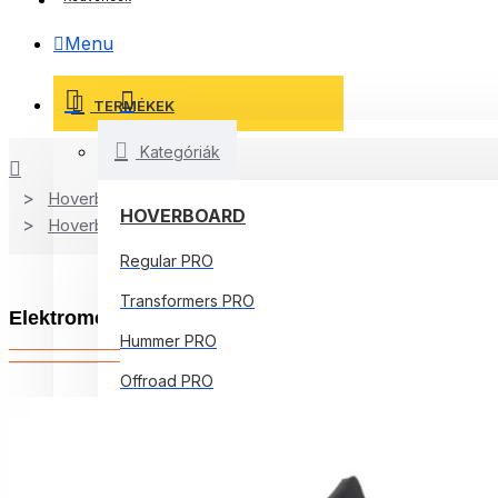
Menu
TERMÉKEK
Kategóriák
Hoverboard
HOVERBOARD
Hoverboard Kart
Regular PRO
Transformers PRO
Elektromos Hoverboard csomag Komfortos Üléssel, 
Hummer PRO
Offroad PRO
Regular Core
Jetson Prism