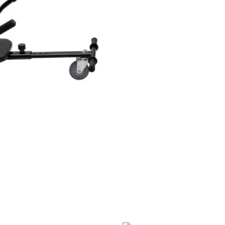
155,690 Ft
Elkelt
Gyors rendelés