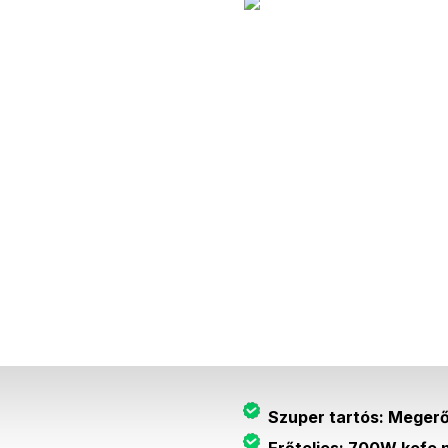
Leírás
Az autonómia típusa
Távolság
Akkumulátor-kapacitás
Ár
Szuper tartós: Megerő
Erőteljes: 700W kefe n