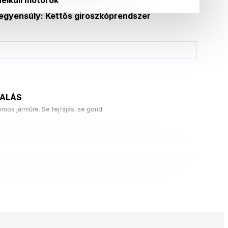
egyensúly: Kettős giroszkóprendszer
LALÁS
mos járműre. Se fejfájás, se gond