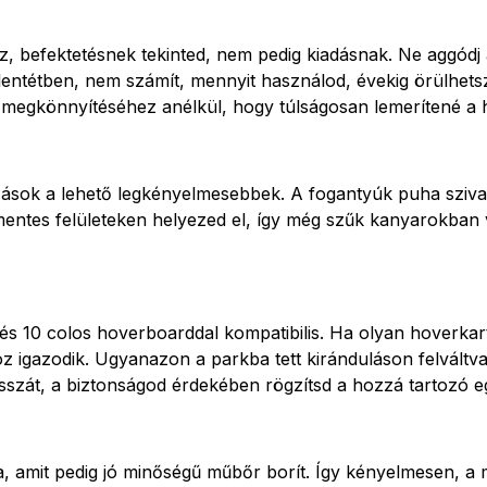
 befektetésnek tekinted, nem pedig kiadásnak. Ne aggódj a
ntétben, nem számít, mennyit használod, évekig örülhetsz n
k megkönnyítéséhez anélkül, hogy túlságosan lemerítené a
azások a lehető legkényelmesebbek. A fogantyúk puha sziv
smentes felületeken helyezed el, így még szűk kanyarokban
 10 colos hoverboarddal kompatibilis. Ha olyan hoverkarto
z igazodik. Ugyanazon a parkba tett kiránduláson felváltva
sszát, a biztonságod érdekében rögzítsd a hozzá tartozó e
tja, amit pedig jó minőségű műbőr borít. Így kényelmesen, 