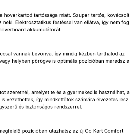
 hoverkartod tartóssága miatt. Szuper tartós, kovácsolt
eki. Elektrosztatikus festéssel van ellátva, így nem fog
 hoverboard akkumulátorát.
accsal vannak bevonva, így mindig kézben tarthatod az
 vagy helyben pörögve is optimális pozícióban maradsz a
t szeretnél, amelyet te és a gyermeked is használhat, a
 is vezethettek, így mindkettőtök számára élvezetes lesz
gyszerű és biztonságos rendszerrel.
a megfelelő pozícióban utazhatsz az új Go Kart Comfort