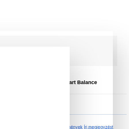
 Fekete Szivacsos ülés, Smart Balance
0.00 tól től 0 Vélemények
Írj megjegyzést