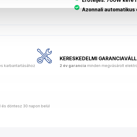
Azonnali automatikus 
KERESKEDELMI GARANCIAVÁL
és karbantartásához
2 év garancia
minden megvásárolt elektro
d és döntesz 30 napon belül