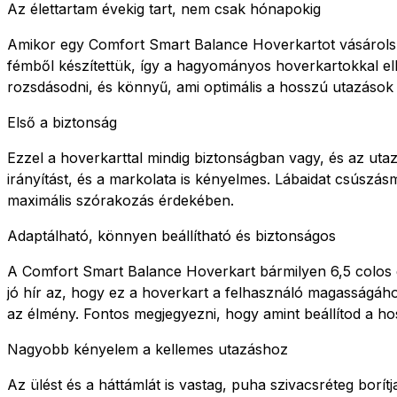
Az élettartam évekig tart, nem csak hónapokig
Amikor egy Comfort Smart Balance Hoverkartot vásárolsz,
fémből készítettük, így a hagyományos hoverkartokkal elle
rozsdásodni, és könnyű, ami optimális a hosszú utazáso
Első a biztonság
Ezzel a hoverkarttal mindig biztonságban vagy, és az ut
irányítást, és a markolata is kényelmes. Lábaidat csúszá
maximális szórakozás érdekében.
Adaptálható, könnyen beállítható és biztonságos
A Comfort Smart Balance Hoverkart bármilyen 6,5 colos és
jó hír az, hogy ez a hoverkart a felhasználó magasságáho
az élmény. Fontos megjegyezni, hogy amint beállítod a ho
Nagyobb kényelem a kellemes utazáshoz
Az ülést és a háttámlát is vastag, puha szivacsréteg borí