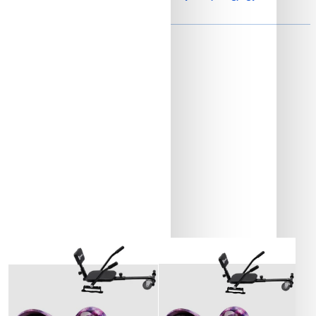
Akkumulátor és autonómia
Elkelt
Elkelt