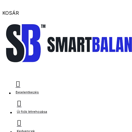
KOSÁR
Bejelentkezés
Új fiók létrehozása
Kedvencek