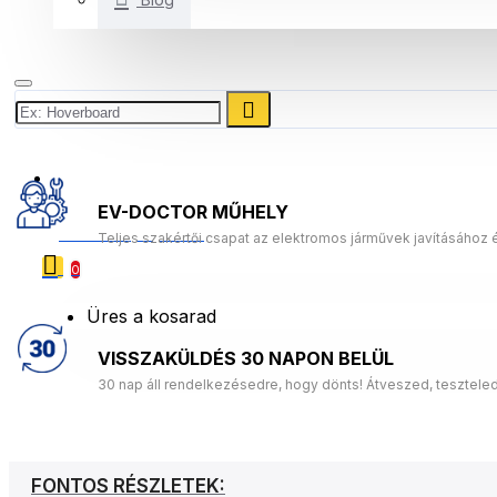
+3614453631
EV-DOCTOR MŰHELY
0 Termék(ek) - 0 Ft
Teljes szakértői csapat az elektromos járművek javításához 
0
Üres a kosarad
VISSZAKÜLDÉS 30 NAPON BELÜL
30 nap áll rendelkezésedre, hogy dönts! Átveszed, tesztele
FONTOS RÉSZLETEK: