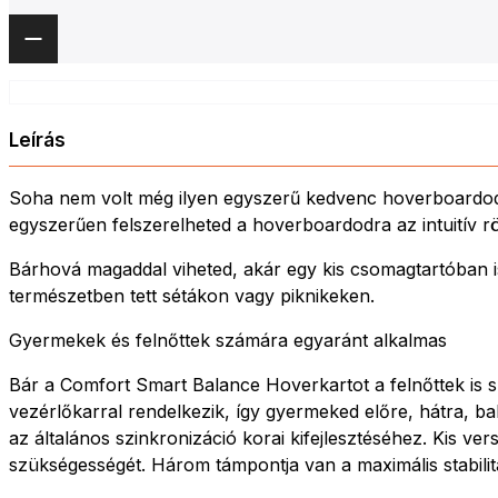
Leírás
Soha nem volt még ilyen egyszerű kedvenc hoverboardoda
egyszerűen felszerelheted a hoverboardodra az intuitív rö
Bárhová magaddal viheted, akár egy kis csomagtartóban is
természetben tett sétákon vagy piknikeken.
Gyermekek és felnőttek számára egyaránt alkalmas
Bár a Comfort Smart Balance Hoverkartot a felnőttek is s
vezérlőkarral rendelkezik, így gyermeked előre, hátra, b
az általános szinkronizáció korai kifejlesztéséhez. Kis v
szükségességét. Három támpontja van a maximális stabili