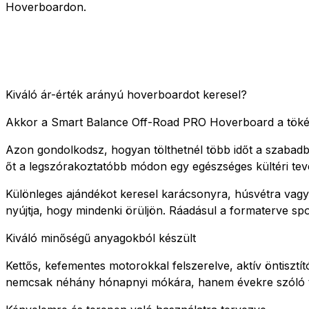
Hoverboardon.
Kiváló ár-érték arányú hoverboardot keresel?
Akkor a Smart Balance Off-Road PRO Hoverboard a tökél
Azon gondolkodsz, hogyan tölthetnél több időt a szabadb
őt a legszórakoztatóbb módon egy egészséges kültéri tevék
Különleges ajándékot keresel karácsonyra, húsvétra vagy
nyújtja, hogy mindenki örüljön. Ráadásul a formaterve sp
Kiváló minőségű anyagokból készült
Kettős, kefementes motorokkal felszerelve, aktív öntisztí
nemcsak néhány hónapnyi mókára, hanem évekre szóló tel