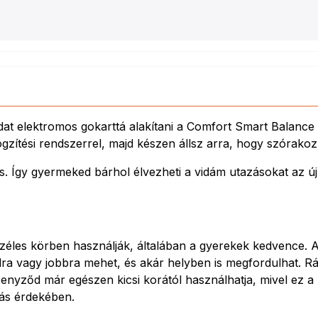
t elektromos gokarttá alakítani a Comfort Smart Balance 
gzítési rendszerrel, majd készen állsz arra, hogy szórakoz
. Így gyermeked bárhol élvezheti a vidám utazásokat az új 
zéles körben használják, általában a gyerekek kedvence. A
alra vagy jobbra mehet, és akár helyben is megfordulhat. R
ersenyződ már egészen kicsi korától használhatja, mivel ez 
tás érdekében.