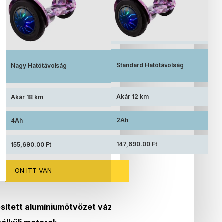
Elérhető ár, standard akkumulátorral
Megnövelt üzemidő, nagy kapacitású
akkumulátorral felszerelve
Standard Hatótávolság
Nagy Hatótávolság
Akár 12 km
Akár 18 km
2Ah
4Ah
147,690.00 Ft
155,690.00 Ft
ÖN ITT VAN
sített alumíniumötvözet váz
élküli motorok