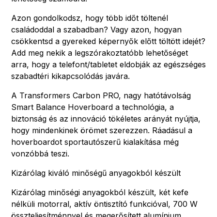
Azon gondolkodsz, hogy több időt töltenél
családoddal a szabadban? Vagy azon, hogyan
csökkentsd a gyereked képernyők előtt töltött idejét?
Add meg nekik a legszórakoztatóbb lehetőséget
arra, hogy a telefont/tabletet eldobják az egészséges
szabadtéri kikapcsolódás javára.
A Transformers Carbon PRO, nagy hatótávolság
Smart Balance Hoverboard a technológia, a
biztonság és az innováció tökéletes arányát nyújtja,
hogy mindenkinek örömet szerezzen. Ráadásul a
hoverboardot sportautószerű kialakítása még
vonzóbbá teszi.
Kizárólag kiváló minőségű anyagokból készült
Kizárólag minőségi anyagokból készült, két kefe
nélküli motorral, aktív öntisztító funkcióval, 700 W
összteljesítménnyel és megerősített alumínium