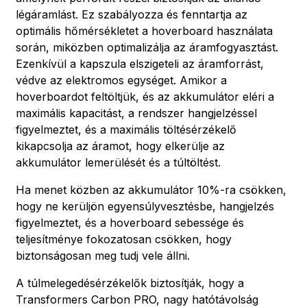
légáramlást. Ez szabályozza és fenntartja az
optimális hőmérsékletet a hoverboard használata
során, miközben optimalizálja az áramfogyasztást.
Ezenkívül a kapszula elszigeteli az áramforrást,
védve az elektromos egységet. Amikor a
hoverboardot feltöltjük, és az akkumulátor eléri a
maximális kapacitást, a rendszer hangjelzéssel
figyelmeztet, és a maximális töltésérzékelő
kikapcsolja az áramot, hogy elkerülje az
akkumulátor lemerülését és a túltöltést.
Ha menet közben az akkumulátor 10%-ra csökken,
hogy ne kerüljön egyensúlyvesztésbe, hangjelzés
figyelmeztet, és a hoverboard sebessége és
teljesítménye fokozatosan csökken, hogy
biztonságosan meg tudj vele állni.
A túlmelegedésérzékelők biztosítják, hogy a
Transformers Carbon PRO, nagy hatótávolság