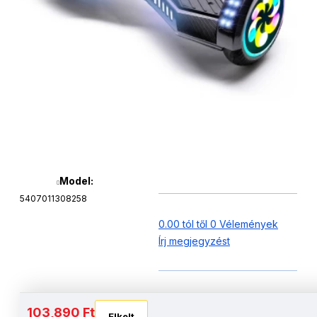
Model:
5407011308258
0.00 tól től 0 Vélemények
Írj megjegyzést
Akkumulátor és autonómia
103,890 Ft
Elkelt