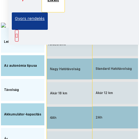
Elkelt
Elkelt
Gyors rendelés
Megnövelt üzemidő, nagy
Elérhető ár, standard
kapacitású
akkumulátorral
akkumulátorral
Leírás
felszerelve
Az autonómia típusa
Standard Hatótávolság
Nagy Hatótávolság
Távolság
Akár 12 km
Akár 18 km
Akkumulátor-kapacitás
2Ah
4Ah
Ár