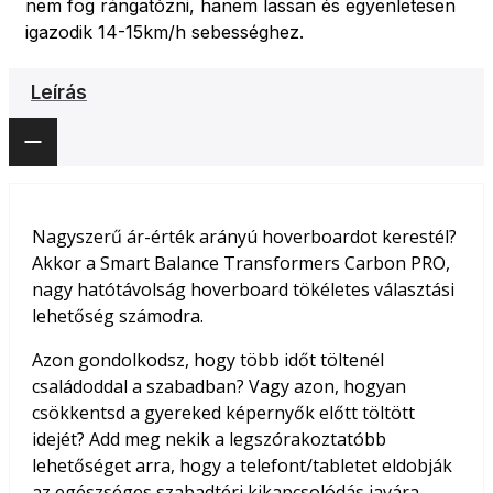
nem fog rángatózni, hanem lassan és egyenletesen
igazodik 14-15km/h sebességhez.
Leírás
Nagyszerű ár-érték arányú hoverboardot kerestél?
Akkor a Smart Balance Transformers Carbon PRO,
nagy hatótávolság hoverboard tökéletes választási
lehetőség számodra.
Azon gondolkodsz, hogy több időt töltenél
családoddal a szabadban? Vagy azon, hogyan
csökkentsd a gyereked képernyők előtt töltött
idejét? Add meg nekik a legszórakoztatóbb
lehetőséget arra, hogy a telefont/tabletet eldobják
az egészséges szabadtéri kikapcsolódás javára.