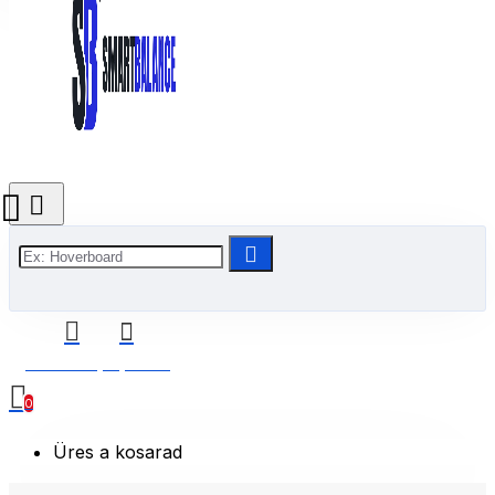
0 Termék(ek) - 0 Ft
0
Üres a kosarad