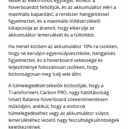
védve az elektromos egységet. Amikor a
hoverboardot feltöltjük, és az akkumulátor eléri a
maximális kapacitást, a rendszer hangjelzéssel
figyelmeztet, és a maximális töltésérzékelő
kikapcsolja az áramot, hogy elkerülje az
akkumulátor lemerülését és a túltöltést.
Ha menet közben az akkumulátor 10%-ra csökken,
hogy ne kerüljön egyensúlyvesztésbe, hangjelzés
figyelmeztet, és a hoverboard sebessége és
teljesítménye fokozatosan csökken, hogy
biztonságosan meg tudj vele állni.
A túlmelegedésérzékelők biztosítják, hogy a
Transformers Carbon PRO, nagy hatótávolság
Smart Balance hoverboard zökkenőmentesen
működjön, anélkül, hogy a motorok
túlmelegedéséhez vagy az akkumulátor súlyos
lemerüléséhez vezető nagy feszültségkülönbségek
keletkeznének.