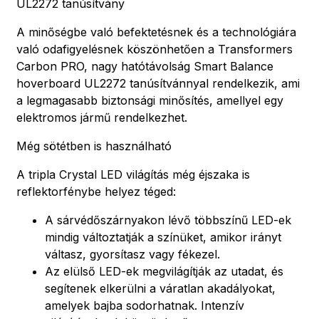
UL2272 tanúsítvány
A minőségbe való befektetésnek és a technológiára
való odafigyelésnek köszönhetően a Transformers
Carbon PRO, nagy hatótávolság Smart Balance
hoverboard UL2272 tanúsítvánnyal rendelkezik, ami
a legmagasabb biztonsági minősítés, amellyel egy
elektromos jármű rendelkezhet.
Még sötétben is használható
A tripla Crystal LED világítás még éjszaka is
reflektorfénybe helyez téged:
A sárvédőszárnyakon lévő többszínű LED-ek
mindig változtatják a színüket, amikor irányt
váltasz, gyorsítasz vagy fékezel.
Az elülső LED-ek megvilágítják az utadat, és
segítenek elkerülni a váratlan akadályokat,
amelyek bajba sodorhatnak. Intenzív