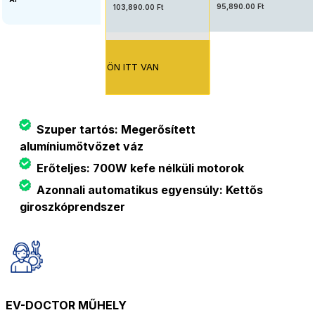
95,890.00 Ft
103,890.00 Ft
ÖN ITT VAN
Szuper tartós: Megerősített
alumíniumötvözet váz
Erőteljes: 700W kefe nélküli motorok
Azonnali automatikus egyensúly: Kettős
giroszkóprendszer
EV-DOCTOR MŰHELY