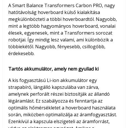
A Smart Balance Transformers Carbon PRO, nagy
hatótávolság hoverboard külső kialakítása
megkülönbözteti a többi hoverboardtól. Nagyobb,
mint a legtöbb hagyományos hoverboard, vonalai
élesek, egyenesek, mint a Transformers sorozat
robotjai. Így mindig lesz valami, ami különbözik a
többiekétől. Nagyobb, fényesebb, csillogóbb,
érdekesebb.
Tartós akkumulátor, amely nem gyullad ki
A kis fogyasztású Li-ion akkumulátor egy
strapabíró, lángálló kapszulába van zárva,
amelynek perforált részei biztosítják az állandó
légáramlást. Ez szabályozza és fenntartja az
optimális hőmérsékletet a hoverboard használata
során, miközben optimalizálja az áramfogyasztást.
Ezenkívül a kapszula elszigeteli az áramforrást,