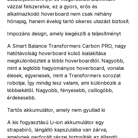
vázzal felszerelve, ez a gyors, erős és
alkalmazkodó hoverboard nem csak néhány
hónapig, hanem évekig tartó sikeres utazást biztosít.
Impozáns design, amely kiegészíti a teljesítményt
A Smart Balance Transformers Carbon PRO, nagy
hatótávolság hoverboard külső kialakítása
megkülönbözteti a többi hoverboardtól. Nagyobb,
mint a legtöbb hagyományos hoverboard, vonalai
élesek, egyenesek, mint a Transformers sorozat
robotjai. Így mindig lesz valami, ami különbözik a
többiekétől. Nagyobb, fényesebb, csillogóbb,
érdekesebb.
Tartós akkumulátor, amely nem gyullad ki
A kis fogyasztású Li-ion akkumulátor egy
strapabíró, lángálló kapszulába van zárva,
amelynek perforált részei biztosítják az állandó