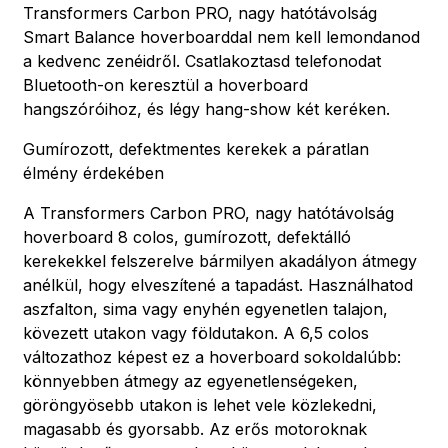
Transformers Carbon PRO, nagy hatótávolság
Smart Balance hoverboarddal nem kell lemondanod
a kedvenc zenéidről. Csatlakoztasd telefonodat
Bluetooth-on keresztül a hoverboard
hangszóróihoz, és légy hang-show két keréken.
Gumírozott, defektmentes kerekek a páratlan
élmény érdekében
A Transformers Carbon PRO, nagy hatótávolság
hoverboard 8 colos, gumírozott, defektálló
kerekekkel felszerelve bármilyen akadályon átmegy
anélkül, hogy elveszítené a tapadást. Használhatod
aszfalton, sima vagy enyhén egyenetlen talajon,
kövezett utakon vagy földutakon. A 6,5 colos
változathoz képest ez a hoverboard sokoldalúbb:
könnyebben átmegy az egyenetlenségeken,
göröngyösebb utakon is lehet vele közlekedni,
magasabb és gyorsabb. Az erős motoroknak