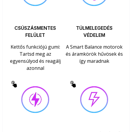
CSÚSZÁSMENTES
TÚLMELEGEDÉS
FELÜLET
VÉDELEM
Kettős funkciójú gumi:
A Smart Balance motorok
Tartsd meg az
és áramkörök hűvösek és
egyensúlyod és reagálj
így maradnak
azonnal