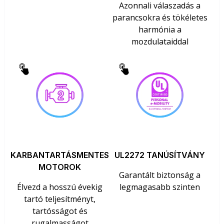
Azonnali válaszadás a
parancsokra és tökéletes
harmónia a
mozdulataiddal
KARBANTARTÁSMENTES
UL2272 TANÚSÍTVÁNY
MOTOROK
Garantált biztonság a
Élvezd a hosszú évekig
legmagasabb szinten
tartó teljesítményt,
tartósságot és
rugalmasságot