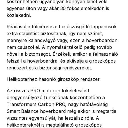
köszönhetően ugyanolyan könnyen lehet vele
egyenes úton vagy akár 30 fokos emelkedőn is
közlekedni.
Ráadásul a túlméretezett csúszásgátló tappancsok
extra stabilitást biztosítanak, így nem számít,
mennyire kalandvágyó vagy, ezen a hoverboardon
nem csúszol el. A nyomásérzékelő pedig tovább
növeli a biztonságot. Érzékeli, amikor a felhasználó
felszáll a hoverboardra, és aktiválja a giroszkópos
rendszert és a biztonsági rendszereket.
Helikopterhez hasonló giroszkóp rendszer
Az összes PRO motoron tökéletesített
önegyensúlyozó funkciónak köszönhetően a
Transformers Carbon PRO, nagy hatótávolság
Smart Balance hoverboard még akkor is megtartja
vízszintes egyensúlyát, ha leszállsz róla. A
helikoptereknél is megtalálható giroszkópos