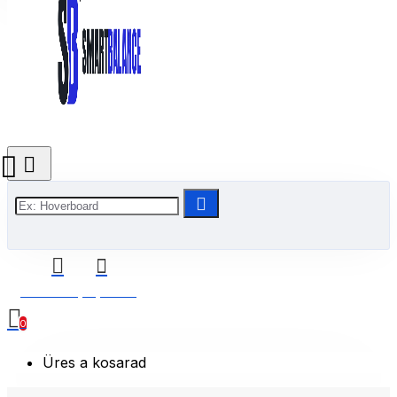
0 Termék(ek) - 0 Ft
0
Üres a kosarad