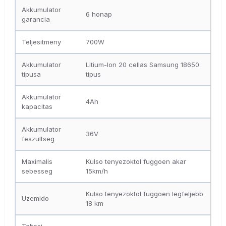
Akkumulator
6 honap
garancia
Teljesitmeny
700W
Akkumulator
Litium-Ion 20 cellas Samsung 18650
tipusa
tipus
Akkumulator
4Ah
kapacitas
Akkumulator
36V
feszultseg
Maximalis
Kulso tenyezoktol fuggoen akar
sebesseg
15km/h
Kulso tenyezoktol fuggoen legfeljebb
Uzemido
18 km