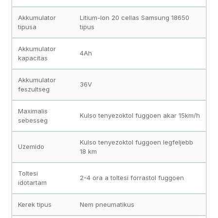
Akkumulator
Litium-Ion 20 cellas Samsung 18650
tipusa
tipus
Akkumulator
4Ah
kapacitas
Akkumulator
36V
feszultseg
Maximalis
Kulso tenyezoktol fuggoen akar 15km/h
sebesseg
Kulso tenyezoktol fuggoen legfeljebb
Uzemido
18 km
Toltesi
2-4 ora a toltesi forrastol fuggoen
idotartam
Kerek tipus
Nem pneumatikus