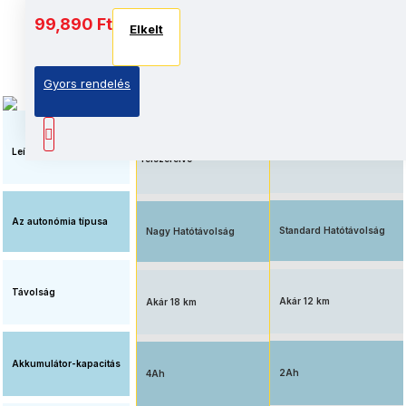
Akkumulátor és autonómia
99,890 Ft
Elkelt
Elkelt
Elkelt
Gyors rendelés
Megnövelt üzemidő, nagy
Elérhető ár, standard
kapacitású
akkumulátorral
akkumulátorral
Leírás
felszerelve
Az autonómia típusa
Standard Hatótávolság
Nagy Hatótávolság
Távolság
Akár 12 km
Akár 18 km
Akkumulátor-kapacitás
2Ah
4Ah