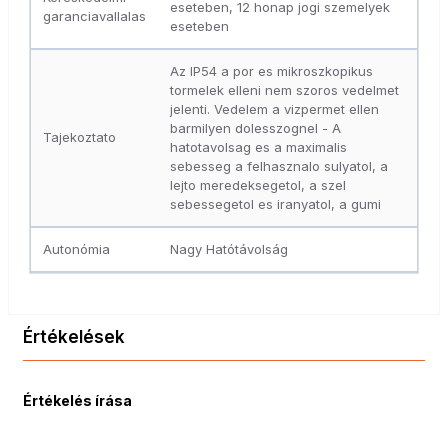
eseteben, 12 honap jogi szemelyek
garanciavallalas
eseteben
Az IP54 a por es mikroszkopikus
tormelek elleni nem szoros vedelmet
jelenti. Vedelem a vizpermet ellen
barmilyen dolesszognel - A
Tajekoztato
hatotavolsag es a maximalis
sebesseg a felhasznalo sulyatol, a
lejto meredeksegetol, a szel
sebessegetol es iranyatol, a gumi
Autonómia
Nagy Hatótávolság
Értékelések
Értékelés írása