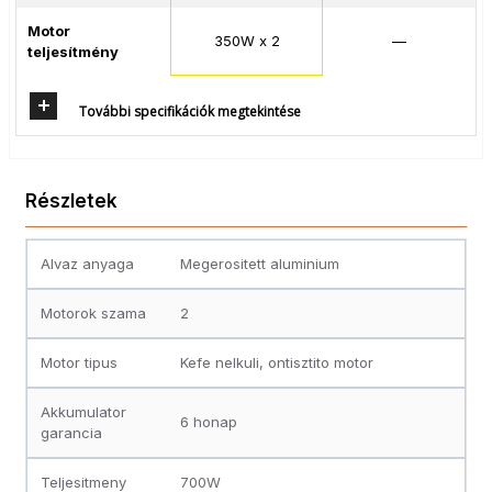
Motor
350W x 2
—
teljesítmény
További specifikációk megtekintése
Részletek
Alvaz anyaga
Megerositett aluminium
Motorok szama
2
Motor tipus
Kefe nelkuli, ontisztito motor
Akkumulator
6 honap
garancia
Teljesitmeny
700W