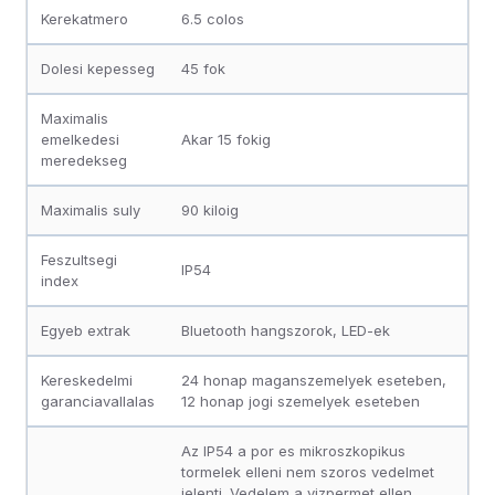
Kerekatmero
6.5 colos
Dolesi kepesseg
45 fok
Maximalis
emelkedesi
Akar 15 fokig
meredekseg
Maximalis suly
90 kiloig
Feszultsegi
IP54
index
Egyeb extrak
Bluetooth hangszorok, LED-ek
Kereskedelmi
24 honap maganszemelyek eseteben,
garanciavallalas
12 honap jogi szemelyek eseteben
Az IP54 a por es mikroszkopikus
tormelek elleni nem szoros vedelmet
jelenti. Vedelem a vizpermet ellen