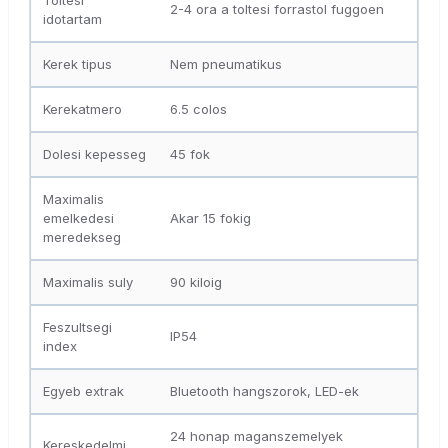
Toltesi
2-4 ora a toltesi forrastol fuggoen
idotartam
Kerek tipus
Nem pneumatikus
Kerekatmero
6.5 colos
Dolesi kepesseg
45 fok
Maximalis
emelkedesi
Akar 15 fokig
meredekseg
Maximalis suly
90 kiloig
Feszultsegi
IP54
index
Egyeb extrak
Bluetooth hangszorok, LED-ek
24 honap maganszemelyek
Kereskedelmi