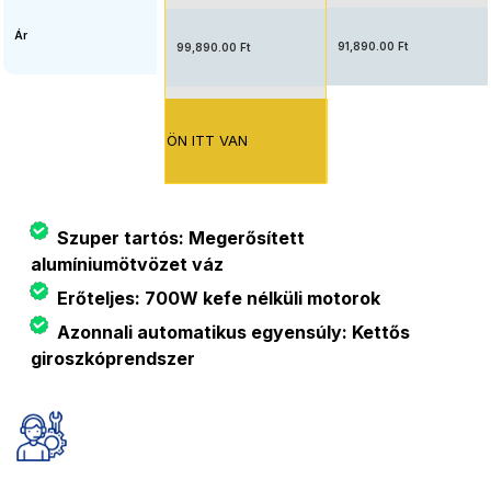
Ár
91,890.00 Ft
99,890.00 Ft
ÖN ITT VAN
Szuper tartós: Megerősített
alumíniumötvözet váz
Erőteljes: 700W kefe nélküli motorok
Azonnali automatikus egyensúly: Kettős
giroszkóprendszer