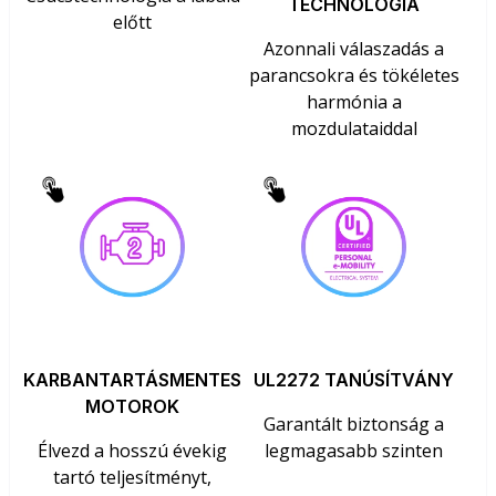
TECHNOLÓGIA
előtt
Azonnali válaszadás a
parancsokra és tökéletes
harmónia a
mozdulataiddal
KARBANTARTÁSMENTES
UL2272 TANÚSÍTVÁNY
MOTOROK
Garantált biztonság a
Élvezd a hosszú évekig
legmagasabb szinten
tartó teljesítményt,