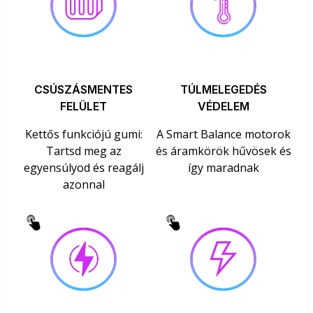
CSÚSZÁSMENTES
TÚLMELEGEDÉS
FELÜLET
VÉDELEM
Kettős funkciójú gumi:
A Smart Balance motorok
Tartsd meg az
és áramkörök hűvösek és
egyensúlyod és reagálj
így maradnak
azonnal