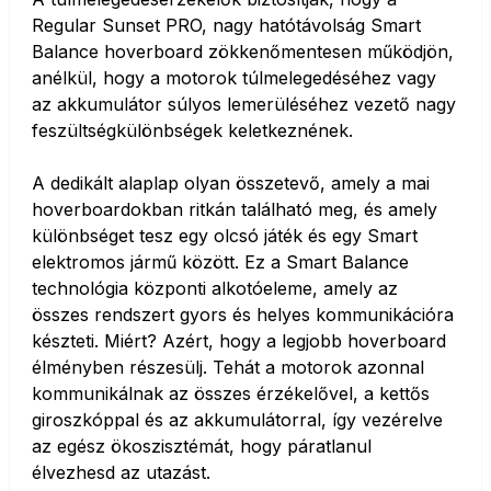
Regular Sunset PRO, nagy hatótávolság Smart
Balance hoverboard zökkenőmentesen működjön,
anélkül, hogy a motorok túlmelegedéséhez vagy
az akkumulátor súlyos lemerüléséhez vezető nagy
feszültségkülönbségek keletkeznének.
A dedikált alaplap olyan összetevő, amely a mai
hoverboardokban ritkán található meg, és amely
különbséget tesz egy olcsó játék és egy Smart
elektromos jármű között. Ez a Smart Balance
technológia központi alkotóeleme, amely az
összes rendszert gyors és helyes kommunikációra
készteti. Miért? Azért, hogy a legjobb hoverboard
élményben részesülj. Tehát a motorok azonnal
kommunikálnak az összes érzékelővel, a kettős
giroszkóppal és az akkumulátorral, így vezérelve
az egész ökoszisztémát, hogy páratlanul
élvezhesd az utazást.