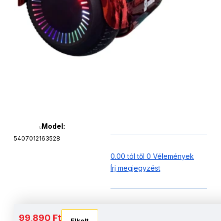
Model:
5407012163528
0.00 tól től 0 Vélemények
Írj megjegyzést
Akkumulátor és autonómia
99,890 Ft
Elkelt