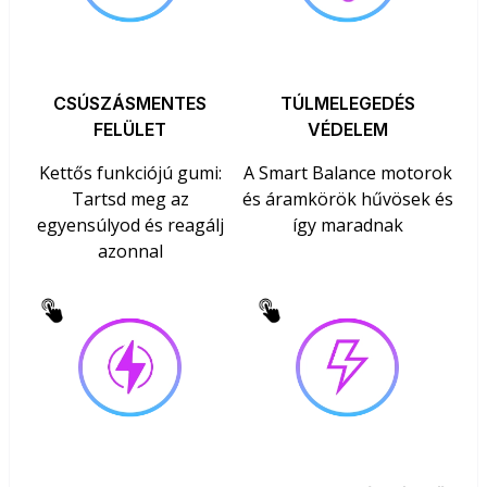
CSÚSZÁSMENTES
TÚLMELEGEDÉS
FELÜLET
VÉDELEM
Kettős funkciójú gumi:
A Smart Balance motorok
Tartsd meg az
és áramkörök hűvösek és
egyensúlyod és reagálj
így maradnak
azonnal