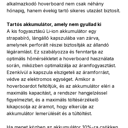
alkalmazkodó hoverboard nem csak néhány
hónapig, hanem évekig tartó sikeres utazást biztosít.
Tartós akkumulátor, amely nem gyullad ki
A kis fogyasztású Li-ion akkumulátor egy
strapabíró, lángálló kapszulába van zárva,
amelynek perforált részei biztosítják az állandó
légáramlást. Ez szabályozza és fenntartja az
optimális hőmérsékletet a hoverboard használata
során, miközben optimalizálja az áramfogyasztást.
Ezenkívül a kapszula elszigeteli az áramforrást,
védve az elektromos egységet. Amikor a
hoverboardot feltöltjük, és az akkumulátor eléri a
maximális kapacitást, a rendszer hangjelzéssel
figyelmeztet, és a maximális töltésérzékelő
kikapcsolja az áramot, hogy elkerülje az
akkumulátor lemerülését és a túltöltést.
Ha menet közben az akkumulátor 10%-ra csökken,