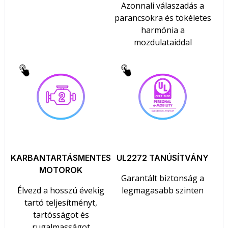
Azonnali válaszadás a
parancsokra és tökéletes
harmónia a
mozdulataiddal
KARBANTARTÁSMENTES
UL2272 TANÚSÍTVÁNY
MOTOROK
Garantált biztonság a
Élvezd a hosszú évekig
legmagasabb szinten
tartó teljesítményt,
tartósságot és
rugalmasságot