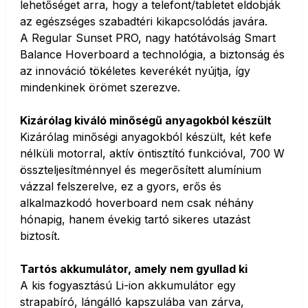
lehetőséget arra, hogy a telefont/tabletet eldobják
az egészséges szabadtéri kikapcsolódás javára.
A Regular Sunset PRO, nagy hatótávolság Smart
Balance Hoverboard a technológia, a biztonság és
az innováció tökéletes keverékét nyújtja, így
mindenkinek örömet szerezve.
Kizárólag kiváló minőségű anyagokból készült
Kizárólag minőségi anyagokból készült, két kefe
nélküli motorral, aktív öntisztító funkcióval, 700 W
összteljesítménnyel és megerősített alumínium
vázzal felszerelve, ez a gyors, erős és
alkalmazkodó hoverboard nem csak néhány
hónapig, hanem évekig tartó sikeres utazást
biztosít.
Tartós akkumulátor, amely nem gyullad ki
A kis fogyasztású Li-ion akkumulátor egy
strapabíró, lángálló kapszulába van zárva,