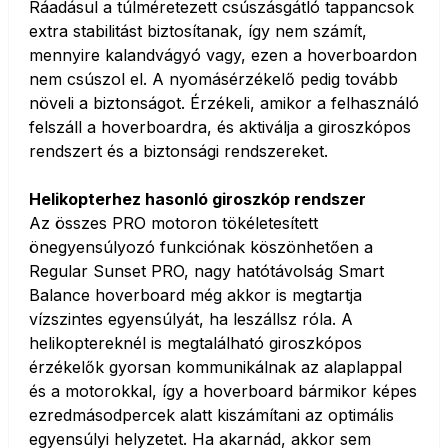
Ráadásul a túlméretezett csúszásgátló tappancsok
extra stabilitást biztosítanak, így nem számít,
mennyire kalandvágyó vagy, ezen a hoverboardon
nem csúszol el. A nyomásérzékelő pedig tovább
növeli a biztonságot. Érzékeli, amikor a felhasználó
felszáll a hoverboardra, és aktiválja a giroszkópos
rendszert és a biztonsági rendszereket.
Helikopterhez hasonló giroszkóp rendszer
Az összes PRO motoron tökéletesített
önegyensúlyozó funkciónak köszönhetően a
Regular Sunset PRO, nagy hatótávolság Smart
Balance hoverboard még akkor is megtartja
vízszintes egyensúlyát, ha leszállsz róla. A
helikoptereknél is megtalálható giroszkópos
érzékelők gyorsan kommunikálnak az alaplappal
és a motorokkal, így a hoverboard bármikor képes
ezredmásodpercek alatt kiszámítani az optimális
egyensúlyi helyzetet. Ha akarnád, akkor sem