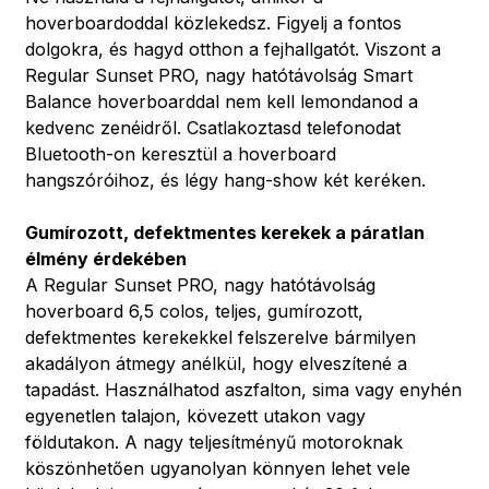
hoverboardoddal közlekedsz. Figyelj a fontos
dolgokra, és hagyd otthon a fejhallgatót. Viszont a
Regular Sunset PRO, nagy hatótávolság Smart
Balance hoverboarddal nem kell lemondanod a
kedvenc zenéidről. Csatlakoztasd telefonodat
Bluetooth-on keresztül a hoverboard
hangszóróihoz, és légy hang-show két keréken.
Gumírozott, defektmentes kerekek a páratlan
élmény érdekében
A Regular Sunset PRO, nagy hatótávolság
hoverboard 6,5 colos, teljes, gumírozott,
defektmentes kerekekkel felszerelve bármilyen
akadályon átmegy anélkül, hogy elveszítené a
tapadást. Használhatod aszfalton, sima vagy enyhén
egyenetlen talajon, kövezett utakon vagy
földutakon. A nagy teljesítményű motoroknak
köszönhetően ugyanolyan könnyen lehet vele