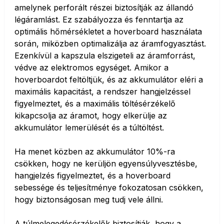
amelynek perforált részei biztosítják az állandó
légáramlást. Ez szabályozza és fenntartja az
optimális hőmérsékletet a hoverboard használata
során, miközben optimalizálja az áramfogyasztást.
Ezenkívül a kapszula elszigeteli az áramforrást,
védve az elektromos egységet. Amikor a
hoverboardot feltöltjük, és az akkumulátor eléri a
maximális kapacitást, a rendszer hangjelzéssel
figyelmeztet, és a maximális töltésérzékelő
kikapcsolja az áramot, hogy elkerülje az
akkumulátor lemerülését és a túltöltést.
Ha menet közben az akkumulátor 10%-ra
csökken, hogy ne kerüljön egyensúlyvesztésbe,
hangjelzés figyelmeztet, és a hoverboard
sebessége és teljesítménye fokozatosan csökken,
hogy biztonságosan meg tudj vele állni.
A túlmelegedésérzékelők biztosítják, hogy a