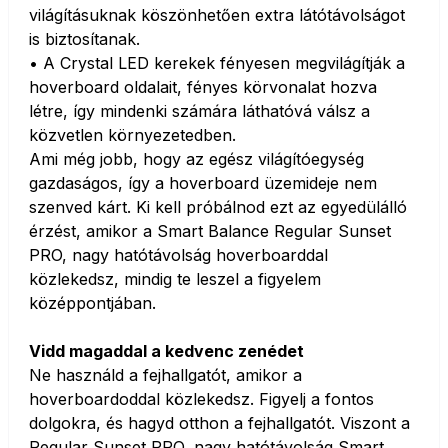
világításuknak köszönhetően extra látótávolságot
is biztosítanak.
• A Crystal LED kerekek fényesen megvilágítják a
hoverboard oldalait, fényes körvonalat hozva
létre, így mindenki számára láthatóvá válsz a
közvetlen környezetedben.
Ami még jobb, hogy az egész világítóegység
gazdaságos, így a hoverboard üzemideje nem
szenved kárt. Ki kell próbálnod ezt az egyedülálló
érzést, amikor a Smart Balance Regular Sunset
PRO, nagy hatótávolság hoverboarddal
közlekedsz, mindig te leszel a figyelem
középpontjában.
Vidd magaddal a kedvenc zenédet
Ne használd a fejhallgatót, amikor a
hoverboardoddal közlekedsz. Figyelj a fontos
dolgokra, és hagyd otthon a fejhallgatót. Viszont a
Regular Sunset PRO, nagy hatótávolság Smart