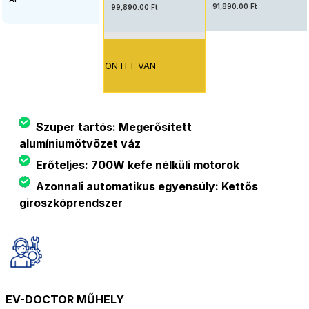
91,890.00 Ft
99,890.00 Ft
ÖN ITT VAN
Szuper tartós: Megerősített
alumíniumötvözet váz
Erőteljes: 700W kefe nélküli motorok
Azonnali automatikus egyensúly: Kettős
giroszkóprendszer
EV-DOCTOR MŰHELY