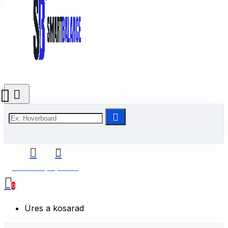
0 Termék(ek) - 0 Ft
0
Üres a kosarad