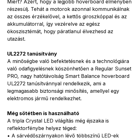
Miért? Azért, hogy a legjobb hoverboard élményben
részesülj. Tehát a motorok azonnal kommunikálnak
az összes érzékelővel, a kettős giroszkóppal és az
akkumulátorral, így vezérelve az egész
ökoszisztémát, hogy páratlanul élvezhesd az
utazást.
UL2272 tanúsítvány
A minőségbe való befektetésnek és a technológiára
való odafigyelésnek köszönhetően a Regular Sunset
PRO, nagy hatótávolság Smart Balance hoverboard
UL2272 tanúsítvánnyal rendelkezik, ami a
legmagasabb biztonsági minősítés, amellyel egy
elektromos jármű rendelkezhet.
Még sötétben is használható
A tripla Crystal LED világítás még éjszaka is
reflektorfénybe helyez téged:
• A sárvédőszárnyakon lévő többszínű LED-ek