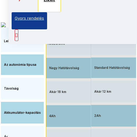
Elkelt
Elkelt
Gyors rendelés
Megnövelt üzemidő, nagy
Elérhető ár, standard
kapacitású
akkumulátorral
akkumulátorral
Leírás
felszerelve
Az autonómia típusa
Standard Hatótávolság
Nagy Hatótávolság
Távolság
Akár 12 km
Akár 18 km
Akkumulátor-kapacitás
2Ah
4Ah
Ár