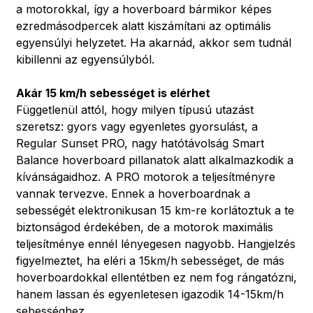
a motorokkal, így a hoverboard bármikor képes
ezredmásodpercek alatt kiszámítani az optimális
egyensúlyi helyzetet. Ha akarnád, akkor sem tudnál
kibillenni az egyensúlyból.
Akár 15 km/h sebességet is elérhet
Függetlenül attól, hogy milyen típusú utazást
szeretsz: gyors vagy egyenletes gyorsulást, a
Regular Sunset PRO, nagy hatótávolság Smart
Balance hoverboard pillanatok alatt alkalmazkodik a
kívánságaidhoz. A PRO motorok a teljesítményre
vannak tervezve. Ennek a hoverboardnak a
sebességét elektronikusan 15 km-re korlátoztuk a te
biztonságod érdekében, de a motorok maximális
teljesítménye ennél lényegesen nagyobb. Hangjelzés
figyelmeztet, ha eléri a 15km/h sebességet, de más
hoverboardokkal ellentétben ez nem fog rángatózni,
hanem lassan és egyenletesen igazodik 14-15km/h
sebességhez.