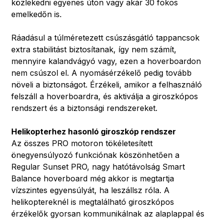
közlekedni egyenes úton vagy akár 30 fokos
emelkedőn is.
Ráadásul a túlméretezett csúszásgátló tappancsok
extra stabilitást biztosítanak, így nem számít,
mennyire kalandvágyó vagy, ezen a hoverboardon
nem csúszol el. A nyomásérzékelő pedig tovább
növeli a biztonságot. Érzékeli, amikor a felhasználó
felszáll a hoverboardra, és aktiválja a giroszkópos
rendszert és a biztonsági rendszereket.
Helikopterhez hasonló giroszkóp rendszer
Az összes PRO motoron tökéletesített
önegyensúlyozó funkciónak köszönhetően a
Regular Sunset PRO, nagy hatótávolság Smart
Balance hoverboard még akkor is megtartja
vízszintes egyensúlyát, ha leszállsz róla. A
helikoptereknél is megtalálható giroszkópos
érzékelők gyorsan kommunikálnak az alaplappal és