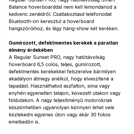
Balance hoverboarddal nem kell lemondanod a
kedvenc zenéidről. Csatlakoztasd telefonodat
Bluetooth-on keresztül a hoverboard
hangszóróihoz, és légy hang-show két keréken.
Gumírozott, defektmentes kerekek a páratlan
élmény érdekében
A Regular Sunset PRO, nagy hatótávolság
hoverboard 6,5 colos, teljes, gumírozott,
defektmentes kerekekkel felszerelve bármilyen
akadályon átmegy anélkül, hogy elveszítené a
tapadást. Használhatod aszfalton, sima vagy
enyhén egyenetlen talajon, kövezett utakon vagy
földutakon. A nagy teljesítményű motoroknak
köszönhetően ugyanolyan könnyen lehet vele
közlekedni egyenes úton vagy akár 30 fokos
emelkedőn is.