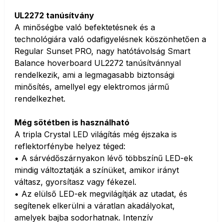
UL2272 tanúsítvány
A minőségbe való befektetésnek és a
technológiára való odafigyelésnek köszönhetően a
Regular Sunset PRO, nagy hatótávolság Smart
Balance hoverboard UL2272 tanúsítvánnyal
rendelkezik, ami a legmagasabb biztonsági
minősítés, amellyel egy elektromos jármű
rendelkezhet.
Még sötétben is használható
A tripla Crystal LED világítás még éjszaka is
reflektorfénybe helyez téged:
• A sárvédőszárnyakon lévő többszínű LED-ek
mindig változtatják a színüket, amikor irányt
váltasz, gyorsítasz vagy fékezel.
• Az elülső LED-ek megvilágítják az utadat, és
segítenek elkerülni a váratlan akadályokat,
amelyek bajba sodorhatnak. Intenzív