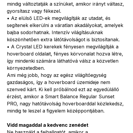
mindig változtatják a színüket, amikor irányt váltasz,
gyorsítasz vagy fékezel.
• Az elülső LED-ek megvilágítják az utadat, és
segítenek elkerülni a váratlan akadályokat, amelyek
bajba sodorhatnak. Intenzív világításuknak
köszönhetően extra látótávolságot is biztosítanak.
• A Crystal LED kerekek fényesen megvilágítják a
hoverboard oldalait, fényes körvonalat hozva létre,
így mindenki számára láthatóvá válsz a közvetlen
környezetedben.
Ami még jobb, hogy az egész világítóegység
gazdaságos, így a hoverboard üzemideje nem
szenved kárt. Ki kell próbálnod ezt az egyedülálló
érzést, amikor a Smart Balance Regular Sunset
PRO, nagy hatótávolság hoverboarddal közlekedsz,
mindig te leszel a figyelem középpontjában.
Vidd magaddal a kedvenc zenédet
Ne használd a fejhallgatót, amikor a