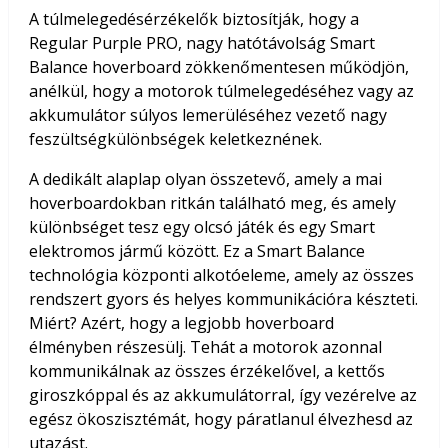
A túlmelegedésérzékelők biztosítják, hogy a
Regular Purple PRO, nagy hatótávolság Smart
Balance hoverboard zökkenőmentesen működjön,
anélkül, hogy a motorok túlmelegedéséhez vagy az
akkumulátor súlyos lemerüléséhez vezető nagy
feszültségkülönbségek keletkeznének.
A dedikált alaplap olyan összetevő, amely a mai
hoverboardokban ritkán található meg, és amely
különbséget tesz egy olcsó játék és egy Smart
elektromos jármű között. Ez a Smart Balance
technológia központi alkotóeleme, amely az összes
rendszert gyors és helyes kommunikációra készteti.
Miért? Azért, hogy a legjobb hoverboard
élményben részesülj. Tehát a motorok azonnal
kommunikálnak az összes érzékelővel, a kettős
giroszkóppal és az akkumulátorral, így vezérelve az
egész ökoszisztémát, hogy páratlanul élvezhesd az
utazást.