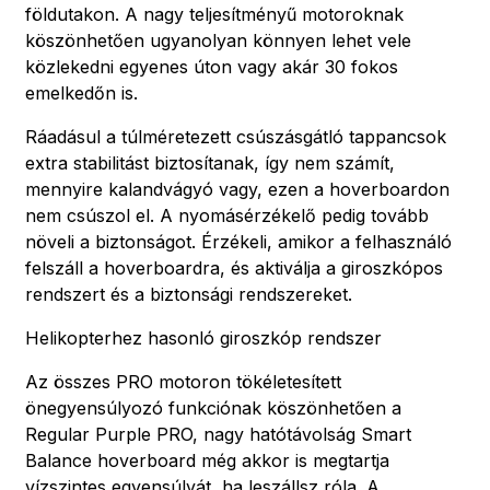
földutakon. A nagy teljesítményű motoroknak
köszönhetően ugyanolyan könnyen lehet vele
közlekedni egyenes úton vagy akár 30 fokos
emelkedőn is.
Ráadásul a túlméretezett csúszásgátló tappancsok
extra stabilitást biztosítanak, így nem számít,
mennyire kalandvágyó vagy, ezen a hoverboardon
nem csúszol el. A nyomásérzékelő pedig tovább
növeli a biztonságot. Érzékeli, amikor a felhasználó
felszáll a hoverboardra, és aktiválja a giroszkópos
rendszert és a biztonsági rendszereket.
Helikopterhez hasonló giroszkóp rendszer
Az összes PRO motoron tökéletesített
önegyensúlyozó funkciónak köszönhetően a
Regular Purple PRO, nagy hatótávolság Smart
Balance hoverboard még akkor is megtartja
vízszintes egyensúlyát, ha leszállsz róla. A