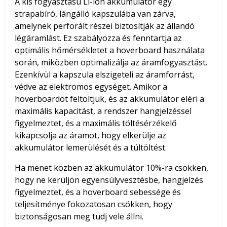
A kis fogyasztású Li-ion akkumulátor egy
strapabíró, lángálló kapszulába van zárva,
amelynek perforált részei biztosítják az állandó
légáramlást. Ez szabályozza és fenntartja az
optimális hőmérsékletet a hoverboard használata
során, miközben optimalizálja az áramfogyasztást.
Ezenkívül a kapszula elszigeteli az áramforrást,
védve az elektromos egységet. Amikor a
hoverboardot feltöltjük, és az akkumulátor eléri a
maximális kapacitást, a rendszer hangjelzéssel
figyelmeztet, és a maximális töltésérzékelő
kikapcsolja az áramot, hogy elkerülje az
akkumulátor lemerülését és a túltöltést.
Ha menet közben az akkumulátor 10%-ra csökken,
hogy ne kerüljön egyensúlyvesztésbe, hangjelzés
figyelmeztet, és a hoverboard sebessége és
teljesítménye fokozatosan csökken, hogy
biztonságosan meg tudj vele állni.