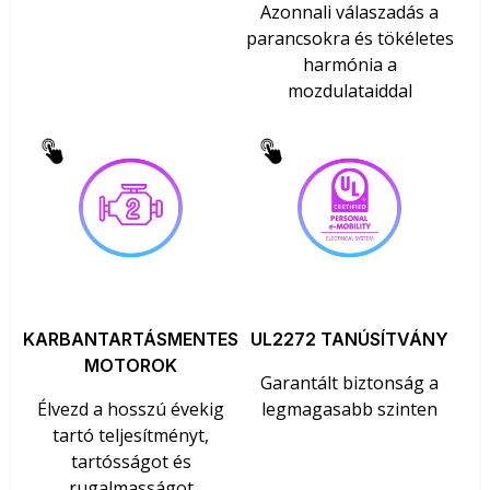
Azonnali válaszadás a
parancsokra és tökéletes
harmónia a
mozdulataiddal
KARBANTARTÁSMENTES
UL2272 TANÚSÍTVÁNY
MOTOROK
Garantált biztonság a
Élvezd a hosszú évekig
legmagasabb szinten
tartó teljesítményt,
tartósságot és
rugalmasságot