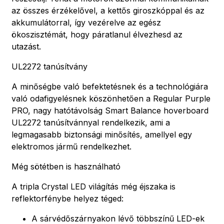
az összes érzékelővel, a kettős giroszkóppal és az
akkumulátorral, így vezérelve az egész
ökoszisztémát, hogy páratlanul élvezhesd az
utazást.
UL2272 tanúsítvány
A minőségbe való befektetésnek és a technológiára
való odafigyelésnek köszönhetően a Regular Purple
PRO, nagy hatótávolság Smart Balance hoverboard
UL2272 tanúsítvánnyal rendelkezik, ami a
legmagasabb biztonsági minősítés, amellyel egy
elektromos jármű rendelkezhet.
Még sötétben is használható
A tripla Crystal LED világítás még éjszaka is
reflektorfénybe helyez téged:
A sárvédőszárnyakon lévő többszínű LED-ek