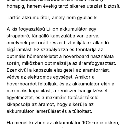
hónapig, hanem évekig tartó sikeres utazást biztosít.
Tartós akkumulátor, amely nem gyullad ki
A kis fogyasztású Li-ion akkumulátor egy
strapabíró, lángálló kapszulába van zárva,
amelynek perforált részei biztosítják az állandó
légáramlást. Ez szabályozza és fenntartja az
optimális hőmérsékletet a hoverboard használata
során, miközben optimalizálja az áramfogyasztást.
Ezenkívül a kapszula elszigeteli az áramforrást,
védve az elektromos egységet. Amikor a
hoverboardot feltöltjük, és az akkumulátor eléri a
maximális kapacitást, a rendszer hangjelzéssel
figyelmeztet, és a maximális töltésérzékelő
kikapcsolja az áramot, hogy elkerülje az
akkumulátor lemerülését és a túltöltést.
Ha menet közben az akkumulátor 10%-ra csökken,