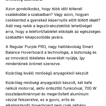
Azon gondolkodsz, hogy több időt töltenél
családoddal a szabadban? Vagy azon, hogyan
csökkentsd a gyereked képernyők előtt töltött idejét?
Add meg nekik a legszórakoztatóbb lehetőséget
arra, hogy a telefont/tabletet eldobják az egészséges
szabadtéri kikapcsolódás javára.
A Regular Purple PRO, nagy hatótávolság Smart
Balance Hoverboard a technológia, a biztonság és
az innováció tökéletes keverékét nyújtja, így
mindenkinek örömet szerezve.
Kizárólag kiváló minőségű anyagokból készült
Kizárólag minőségi anyagokból készült, két kefe
nélküli motorral, aktív öntisztító funkcióval, 700 W
összteljesítménnyel és megerősített alumínium
vázzal felszerelve, ez a gyors, erős és
alkalmazkodó hoverboard nem csak néhány