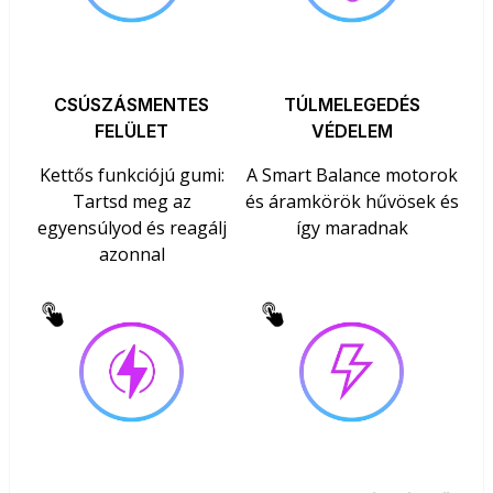
CSÚSZÁSMENTES
TÚLMELEGEDÉS
FELÜLET
VÉDELEM
Kettős funkciójú gumi:
A Smart Balance motorok
Tartsd meg az
és áramkörök hűvösek és
egyensúlyod és reagálj
így maradnak
azonnal