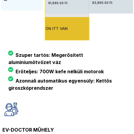
83,890.00 Ft
91,890.00 Ft
ÖN ITT VAN
Szuper tartós: Megerősített
alumíniumötvözet váz
Erőteljes: 700W kefe nélküli motorok
Azonnali automatikus egyensúly: Kettős
giroszkóprendszer
EV-DOCTOR MŰHELY