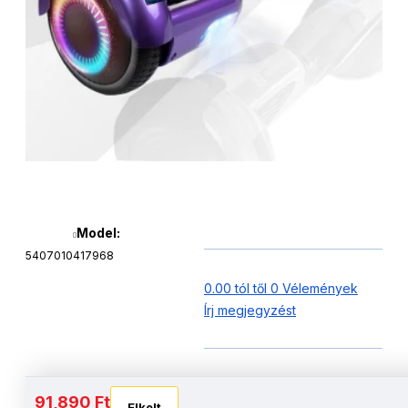
Model:
5407010417968
0.00 tól től 0 Vélemények
Írj megjegyzést
Akkumulátor és autonómia
91,890 Ft
Elkelt