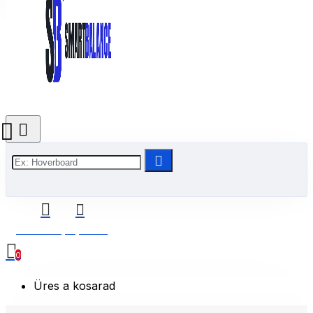
0 Termék(ek) - 0 Ft
0
Üres a kosarad