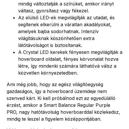
mindig változtatják a színüket, amikor irányt
váltasz, gyorsítasz vagy fékezel.
Az elülső LED-ek megvilágítják az utadat, és
segítenek elkerülni a váratlan akadályokat,
amelyek bajba sodorhatnak. Intenzív
világításuknak köszönhetően extra
látótávolságot is biztosítanak.
A Crystal LED kerekek fényesen megvilágítják a
hoverboard oldalait, fényes körvonalat hozva
létre, így mindenki számára láthatóvá válsz a
közvetlen környezetedben.
Ami még jobb, hogy az egész világítóegység
gazdaságos, így a hoverboard üzemideje nem
szenved kárt. Ki kell próbálnod ezt az egyedülálló
érzést, amikor a Smart Balance Regular Purple
PRO, nagy hatótávolság hoverboarddal közlekedsz,
mindig te leszel a figyelem középpontjában.