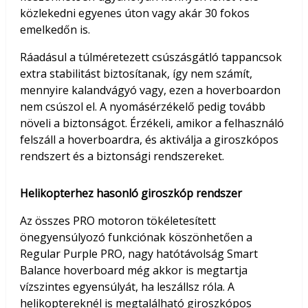
közlekedni egyenes úton vagy akár 30 fokos
emelkedőn is.
Ráadásul a túlméretezett csúszásgátló tappancsok
extra stabilitást biztosítanak, így nem számít,
mennyire kalandvágyó vagy, ezen a hoverboardon
nem csúszol el. A nyomásérzékelő pedig tovább
növeli a biztonságot. Érzékeli, amikor a felhasználó
felszáll a hoverboardra, és aktiválja a giroszkópos
rendszert és a biztonsági rendszereket.
Helikopterhez hasonló giroszkóp rendszer
Az összes PRO motoron tökéletesített
önegyensúlyozó funkciónak köszönhetően a
Regular Purple PRO, nagy hatótávolság Smart
Balance hoverboard még akkor is megtartja
vízszintes egyensúlyát, ha leszállsz róla. A
helikoptereknél is megtalálható giroszkópos