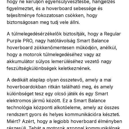
hogy ne kerüljön egyensúlyvesztésbe, hangjelzés
figyelmeztet, és a hoverboard sebessége és
teljesítménye fokozatosan csökken, hogy
biztonságosan meg tudj vele állni.
A túlmelegedésérzékelők biztosítják, hogy a Regular
Purple PRO, nagy hatótávolság Smart Balance
hoverboard zökkenőmentesen működjön, anélkül,
hogy a motorok túlmelegedéséhez vagy az
akkumulátor súlyos lemerüléséhez vezető nagy
feszültségkülönbségek keletkeznének.
A dedikált alaplap olyan összetevő, amely a mai
hoverboardokban ritkán található meg, és amely
különbséget tesz egy olcsó játék és egy Smart
elektromos jármű között. Ez a Smart Balance
technológia központi alkotóeleme, amely az összes
rendszert gyors és helyes kommunikációra készteti.
Miért? Azért, hogy a legjobb hoverboard élményben
részesülj. Tehát a motorok azonnal kommunikálnak