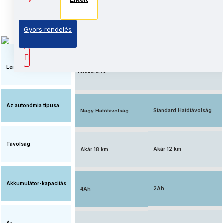
Elkelt
Elkelt
Gyors rendelés
Megnövelt üzemidő, nagy
Elérhető ár, standard
kapacitású
akkumulátorral
akkumulátorral
Leírás
felszerelve
Az autonómia típusa
Standard Hatótávolság
Nagy Hatótávolság
Távolság
Akár 12 km
Akár 18 km
Akkumulátor-kapacitás
2Ah
4Ah
Ár