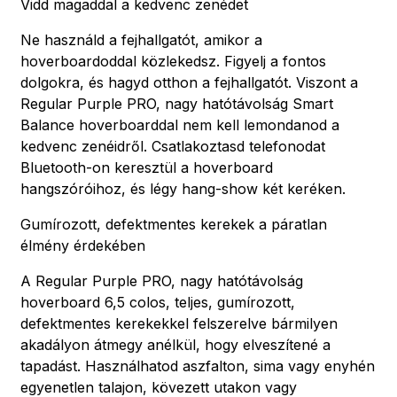
Vidd magaddal a kedvenc zenédet
Ne használd a fejhallgatót, amikor a
hoverboardoddal közlekedsz. Figyelj a fontos
dolgokra, és hagyd otthon a fejhallgatót. Viszont a
Regular Purple PRO, nagy hatótávolság Smart
Balance hoverboarddal nem kell lemondanod a
kedvenc zenéidről. Csatlakoztasd telefonodat
Bluetooth-on keresztül a hoverboard
hangszóróihoz, és légy hang-show két keréken.
Gumírozott, defektmentes kerekek a páratlan
élmény érdekében
A Regular Purple PRO, nagy hatótávolság
hoverboard 6,5 colos, teljes, gumírozott,
defektmentes kerekekkel felszerelve bármilyen
akadályon átmegy anélkül, hogy elveszítené a
tapadást. Használhatod aszfalton, sima vagy enyhén
egyenetlen talajon, kövezett utakon vagy