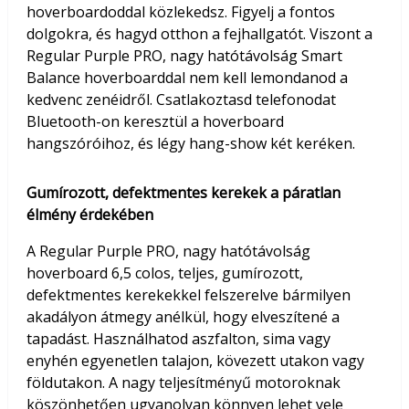
hoverboardoddal közlekedsz. Figyelj a fontos
dolgokra, és hagyd otthon a fejhallgatót. Viszont a
Regular Purple PRO, nagy hatótávolság Smart
Balance hoverboarddal nem kell lemondanod a
kedvenc zenéidről. Csatlakoztasd telefonodat
Bluetooth-on keresztül a hoverboard
hangszóróihoz, és légy hang-show két keréken.
Gumírozott, defektmentes kerekek a páratlan
élmény érdekében
A Regular Purple PRO, nagy hatótávolság
hoverboard 6,5 colos, teljes, gumírozott,
defektmentes kerekekkel felszerelve bármilyen
akadályon átmegy anélkül, hogy elveszítené a
tapadást. Használhatod aszfalton, sima vagy
enyhén egyenetlen talajon, kövezett utakon vagy
földutakon. A nagy teljesítményű motoroknak
köszönhetően ugyanolyan könnyen lehet vele