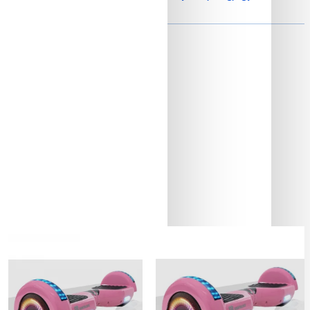
Akkumulátor és autonómia
Elkelt
Elkelt