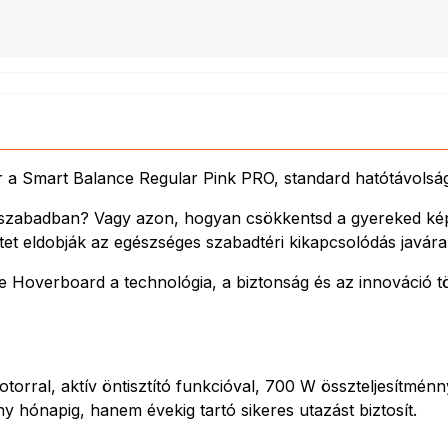
 a Smart Balance Regular Pink PRO, standard hatótávolság
 szabadban? Vagy azon, hogyan csökkentsd a gyereked képer
tet eldobják az egészséges szabadtéri kikapcsolódás javára
 Hoverboard a technológia, a biztonság és az innováció tö
torral, aktív öntisztító funkcióval, 700 W összteljesítménn
hónapig, hanem évekig tartó sikeres utazást biztosít.