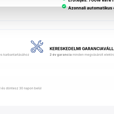
Azonnali automatikus 
KERESKEDELMI GARANCIAVÁL
és karbantartásához
2 év garancia
minden megvásárolt elektro
d és döntesz 30 napon belül