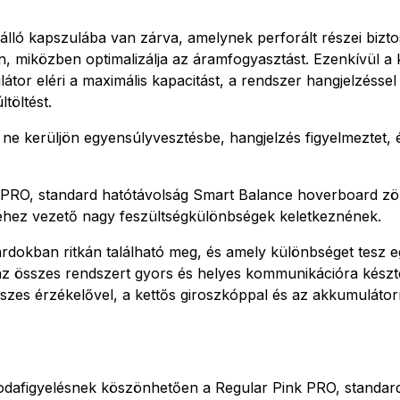
álló kapszulába van zárva, amelynek perforált részei biztos
, miközben optimalizálja az áramfogyasztást. Ezenkívül a k
tor eléri a maximális kapacitást, a rendszer hangjelzéssel 
töltést.
 kerüljön egyensúlyvesztésbe, hangjelzés figyelmeztet, 
nk PRO, standard hatótávolság Smart Balance hoverboard 
éhez vezető nagy feszültségkülönbségek keletkeznének.
rdokban ritkán található meg, és amely különbséget tesz e
az összes rendszert gyors és helyes kommunikációra készt
zes érzékelővel, a kettős giroszkóppal és az akkumulátorr
 odafigyelésnek köszönhetően a Regular Pink PRO, standa