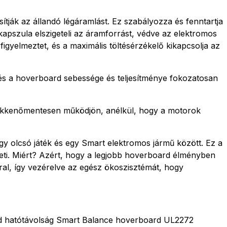
ítják az állandó légáramlást. Ez szabályozza és fenntartja
apszula elszigeteli az áramforrást, védve az elektromos
figyelmeztet, és a maximális töltésérzékelő kikapcsolja az
és a hoverboard sebessége és teljesítménye fokozatosan
zökkenőmentesen működjön, anélkül, hogy a motorok
gy olcsó játék és egy Smart elektromos jármű között. Ez a
eti. Miért? Azért, hogy a legjobb hoverboard élményben
al, így vezérelve az egész ökoszisztémát, hogy
rd hatótávolság Smart Balance hoverboard UL2272