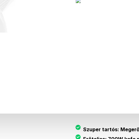
Leírás
Az autonómia típusa
Távolság
Akkumulátor-kapacitás
Ár
Szuper tartós: Megerő
Erőteljes: 700W kefe n