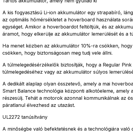
Tartós akkumulátor, amely nem gyullad ki
A kis fogyasztású Li-ion akkumulátor egy strapabíró, láng
az optimális hőmérsékletet a hoverboard használata során
egységet. Amikor a hoverboardot feltöltjük, és az akkumulá
áramot, hogy elkerülje az akkumulátor lemerülését és a túl
Ha menet közben az akkumulátor 10%-ra csökken, hogy ne
csökken, hogy biztonságosan meg tudj vele állni.
A túlmelegedésérzékelők biztosítják, hogy a Regular Pi
túlmelegedéséhez vagy az akkumulátor súlyos lemerülés
A dedikált alaplap olyan összetevő, amely a mai hoverboa
Smart Balance technológia központi alkotóeleme, amely 
részesülj. Tehát a motorok azonnal kommunikálnak az öss
páratlanul élvezhesd az utazást.
UL2272 tanúsítvány
A minőségbe való befektetésnek és a technológiára való