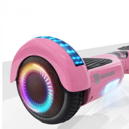
Hoverboard Kart
Hoverboard Üléssel
ELEKTROMOS JÁRMŰVEK
Városi Elektromos Járművek
Nagy Teherszállító Járművek
Városi Mobilitási Robogó
ELEKTROMOS ROBOGÓK
Moped/Elektromos Harley
Horwin Robogók
Gowow Motorkerékpárok
Sur-Ron Motorkerékpárok