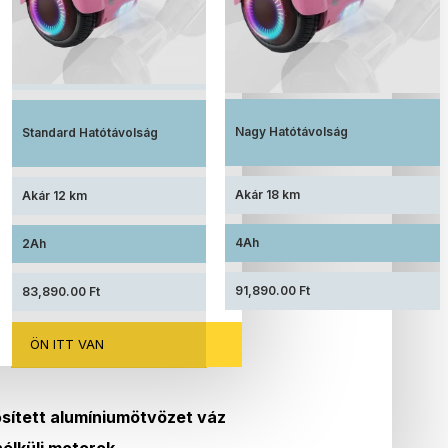
Megnövelt üzemidő, nagy kapacitású
Elérhető ár, standard akkumulátorral
akkumulátorral felszerelve
Nagy Hatótávolság
Standard Hatótávolság
Akár 18 km
Akár 12 km
4Ah
2Ah
91,890.00 Ft
83,890.00 Ft
ÖN ITT VAN
sített alumíniumötvözet váz
élküli motorok