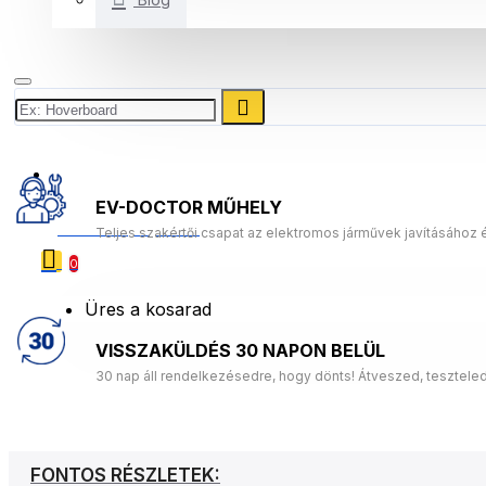
+3614453631
EV-DOCTOR MŰHELY
0 Termék(ek) - 0 Ft
Teljes szakértői csapat az elektromos járművek javításához 
0
Üres a kosarad
VISSZAKÜLDÉS 30 NAPON BELÜL
30 nap áll rendelkezésedre, hogy dönts! Átveszed, tesztele
FONTOS RÉSZLETEK: