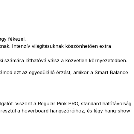
agy fékezel.
atnak. Intenzív világításuknak köszönhetően extra
nki számára láthatóvá válsz a közvetlen környezetedben.
álnod ezt az egyedülálló érzést, amikor a Smart Balance
llgatót. Viszont a Regular Pink PRO, standard hatótávolság
eresztül a hoverboard hangszóróihoz, és légy hang-show