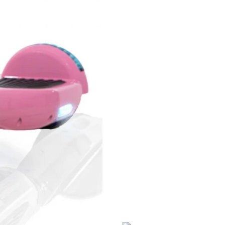
83,890 Ft
Elkelt
Gyors rendelés