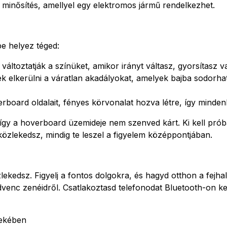
 minősítés, amellyel egy elektromos jármű rendelkezhet.
be helyez téged:
ltoztatják a színüket, amikor irányt váltasz, gyorsítasz v
nek elkerülni a váratlan akadályokat, amelyek bajba sodorh
rboard oldalait, fényes körvonalat hozva létre, így minde
így a hoverboard üzemideje nem szenved kárt. Ki kell prób
özlekedsz, mindig te leszel a figyelem középpontjában.
ekedsz. Figyelj a fontos dolgokra, és hagyd otthon a fejha
enc zenéidről. Csatlakoztasd telefonodat Bluetooth-on k
dekében