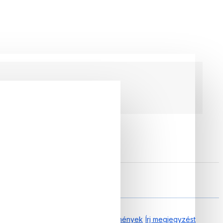
2
0.00 tól től 0 Vélemények
Írj megjegyzést