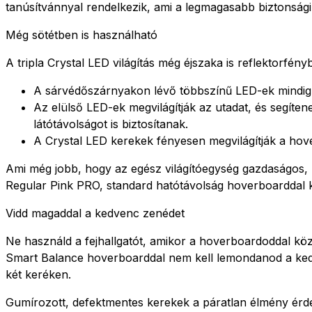
tanúsítvánnyal rendelkezik, ami a legmagasabb biztonsági
Még sötétben is használható
A tripla Crystal LED világítás még éjszaka is reflektorfény
A sárvédőszárnyakon lévő többszínű LED-ek mindig vá
Az elülső LED-ek megvilágítják az utadat, és segíte
látótávolságot is biztosítanak.
A Crystal LED kerekek fényesen megvilágítják a hove
Ami még jobb, hogy az egész világítóegység gazdaságos, 
Regular Pink PRO, standard hatótávolság hoverboarddal k
Vidd magaddal a kedvenc zenédet
Ne használd a fejhallgatót, amikor a hoverboardoddal közl
Smart Balance hoverboarddal nem kell lemondanod a kedv
két keréken.
Gumírozott, defektmentes kerekek a páratlan élmény ér