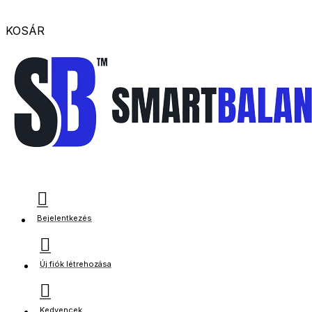
KOSÁR
Bejelentkezés
Új fiók létrehozása
Kedvencek