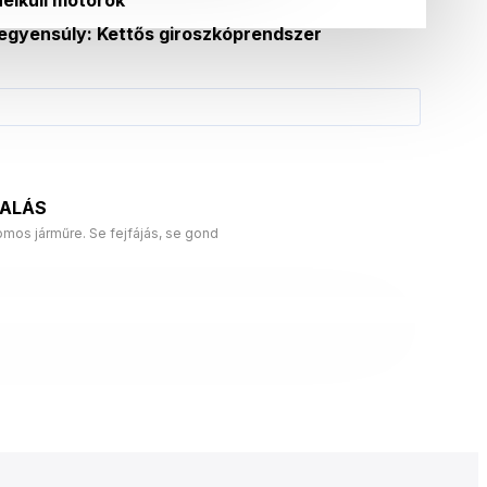
egyensúly: Kettős giroszkóprendszer
LALÁS
mos járműre. Se fejfájás, se gond