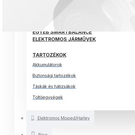
ELEKTROMOS ROLLEREK
ELEKTROMOS KERÉKPÁROK
EGYÉB SMARTBALANCE
ELEKTROMOS JÁRMŰVEK
TARTOZÉKOK
Akkumulátorok
Biztonsági tartozékok
Táskák és hátizsákok
Töltőegységek
Elektromos Moped/Harley
Blog