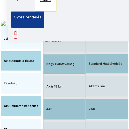
Elkelt
Elkelt
Gyors rendelés
Megnövelt üzemidő, nagy
Elérhető ár, standard
kapacitású
akkumulátorral
akkumulátorral
Leírás
felszerelve
Az autonómia típusa
Standard Hatótávolság
Nagy Hatótávolság
Távolság
Akár 12 km
Akár 18 km
Akkumulátor-kapacitás
2Ah
4Ah
Ár