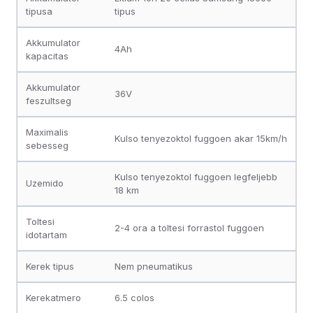
tipusa
tipus
Akkumulator
4Ah
kapacitas
Akkumulator
36V
feszultseg
Maximalis
Kulso tenyezoktol fuggoen akar 15km/h
sebesseg
Kulso tenyezoktol fuggoen legfeljebb
Uzemido
18 km
Toltesi
2-4 ora a toltesi forrastol fuggoen
idotartam
Kerek tipus
Nem pneumatikus
Kerekatmero
6.5 colos