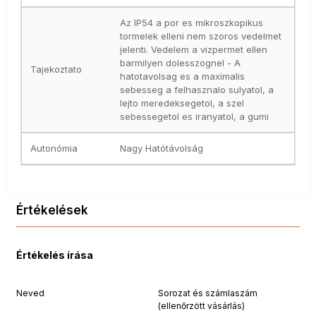
Az IP54 a por es mikroszkopikus
tormelek elleni nem szoros vedelmet
jelenti. Vedelem a vizpermet ellen
barmilyen dolesszognel - A
Tajekoztato
hatotavolsag es a maximalis
sebesseg a felhasznalo sulyatol, a
lejto meredeksegetol, a szel
sebessegetol es iranyatol, a gumi
Autonómia
Nagy Hatótávolság
Értékelések
Értékelés írása
Neved
Sorozat és számlaszám
(ellenőrzött vásárlás)