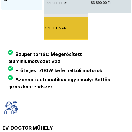
83,890.00 Ft
91,890.00 Ft
ÖN ITT VAN
Szuper tartós: Megerősített
alumíniumötvözet váz
Erőteljes: 700W kefe nélküli motorok
Azonnali automatikus egyensúly: Kettős
giroszkóprendszer
EV-DOCTOR MŰHELY