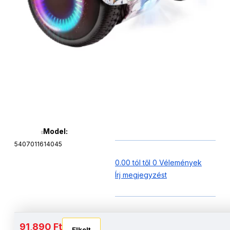
Model:
5407011614045
0.00 tól től 0 Vélemények
Írj megjegyzést
Akkumulátor és autonómia
91,890 Ft
Elkelt