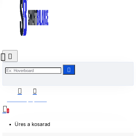
0 Termék(ek) - 0 Ft
0
Üres a kosarad