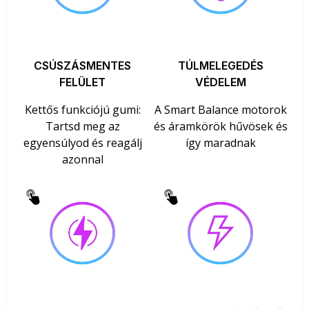
CSÚSZÁSMENTES
TÚLMELEGEDÉS
FELÜLET
VÉDELEM
Kettős funkciójú gumi:
A Smart Balance motorok
Tartsd meg az
és áramkörök hűvösek és
egyensúlyod és reagálj
így maradnak
azonnal