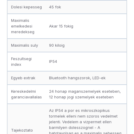
Dolesi kepesseg
45 fok
Maximalis
emelkedesi
Akar 15 fokig
meredekseg
Maximalis suly
90 kiloig
Feszultsegi
IP54
index
Egyeb extrak
Bluetooth hangszorok, LED-ek
Kereskedelmi
24 honap maganszemelyek eseteben,
garanciavallalas
12 honap jogi szemelyek eseteben
Az IP54 a por es mikroszkopikus
tormelek elleni nem szoros vedelmet
jelenti. Vedelem a vizpermet ellen
barmilyen dolesszognel - A
Tajekoztato
hatotavolsag es a maximalis sebesseg