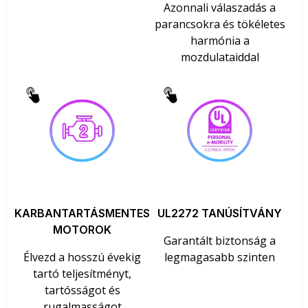
Azonnali válaszadás a
parancsokra és tökéletes
harmónia a
mozdulataiddal
KARBANTARTÁSMENTES
UL2272 TANÚSÍTVÁNY
MOTOROK
Garantált biztonság a
Élvezd a hosszú évekig
legmagasabb szinten
tartó teljesítményt,
tartósságot és
rugalmasságot