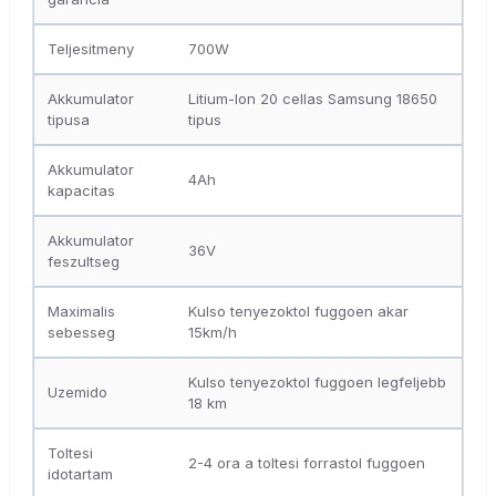
Teljesitmeny
700W
Akkumulator
Litium-Ion 20 cellas Samsung 18650
tipusa
tipus
Akkumulator
4Ah
kapacitas
Akkumulator
36V
feszultseg
Maximalis
Kulso tenyezoktol fuggoen akar
sebesseg
15km/h
Kulso tenyezoktol fuggoen legfeljebb
Uzemido
18 km
Toltesi
2-4 ora a toltesi forrastol fuggoen
idotartam