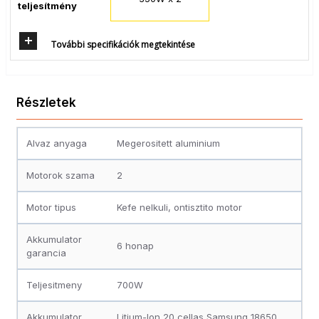
teljesítmény
További specifikációk megtekintése
Részletek
Alvaz anyaga
Megerositett aluminium
Motorok szama
2
Motor tipus
Kefe nelkuli, ontisztito motor
Akkumulator
6 honap
garancia
Teljesitmeny
700W
Akkumulator
Litium-Ion 20 cellas Samsung 18650