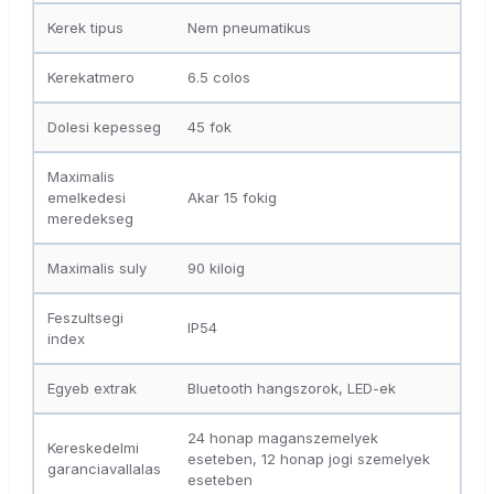
Kerek tipus
Nem pneumatikus
Kerekatmero
6.5 colos
Dolesi kepesseg
45 fok
Maximalis
emelkedesi
Akar 15 fokig
meredekseg
Maximalis suly
90 kiloig
Feszultsegi
IP54
index
Egyeb extrak
Bluetooth hangszorok, LED-ek
24 honap maganszemelyek
Kereskedelmi
eseteben, 12 honap jogi szemelyek
garanciavallalas
eseteben