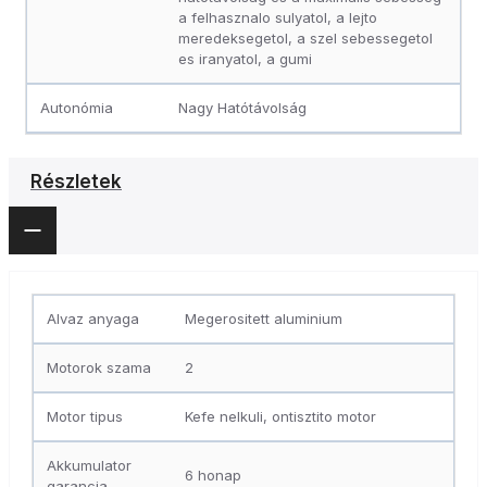
a felhasznalo sulyatol, a lejto
meredeksegetol, a szel sebessegetol
es iranyatol, a gumi
Autonómia
Nagy Hatótávolság
Részletek
Alvaz anyaga
Megerositett aluminium
Motorok szama
2
Motor tipus
Kefe nelkuli, ontisztito motor
Akkumulator
6 honap
garancia