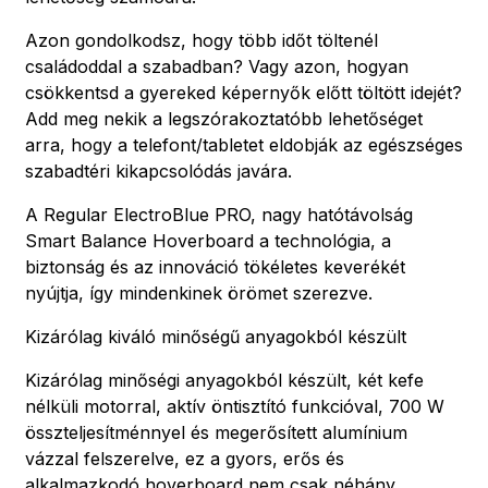
Azon gondolkodsz, hogy több időt töltenél
családoddal a szabadban? Vagy azon, hogyan
csökkentsd a gyereked képernyők előtt töltött idejét?
Add meg nekik a legszórakoztatóbb lehetőséget
arra, hogy a telefont/tabletet eldobják az egészséges
szabadtéri kikapcsolódás javára.
A Regular ElectroBlue PRO, nagy hatótávolság
Smart Balance Hoverboard a technológia, a
biztonság és az innováció tökéletes keverékét
nyújtja, így mindenkinek örömet szerezve.
Kizárólag kiváló minőségű anyagokból készült
Kizárólag minőségi anyagokból készült, két kefe
nélküli motorral, aktív öntisztító funkcióval, 700 W
összteljesítménnyel és megerősített alumínium
vázzal felszerelve, ez a gyors, erős és
alkalmazkodó hoverboard nem csak néhány