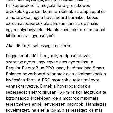
helikoptereknél is megtalálható giroszkópos
érzékelők gyorsan kommunikálnak az alaplappal és
a motorokkal, így a hoverboard bármikor képes
ezredmásodpercek alatt kiszámítani az optimális
egyensúlyi helyzetet. Ha akarnád, akkor sem tudnál
kibillenni az egyensúlyból.
Akár 15 km/h sebességet is elérhet
Függetlenül attól, hogy milyen típusú utazást
szeretsz: gyors vagy egyenletes gyorsulást, a
Regular ElectroBlue PRO, nagy hatótávolság Smart
Balance hoverboard pillanatok alatt alkalmazkodik a
kívánságaidhoz. A PRO motorok a teljesítményre
vannak tervezve. Ennek a hoverboardnak a
sebességét elektronikusan 15 km-re korlátoztuk a te
biztonságod érdekében, de a motorok maximális
teljesítménye ennél lényegesen nagyobb. Hangjelzés
figyelmeztet, ha eléri a 15km/h sebességet, de más