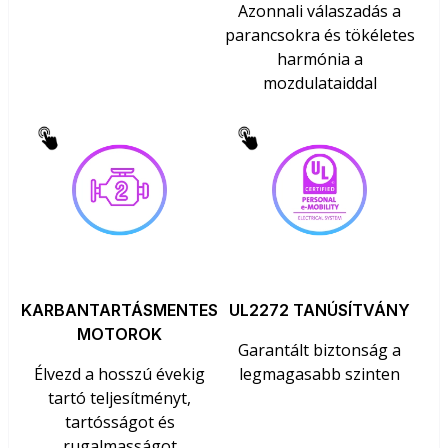
Azonnali válaszadás a
parancsokra és tökéletes
harmónia a
mozdulataiddal
KARBANTARTÁSMENTES
UL2272 TANÚSÍTVÁNY
MOTOROK
Garantált biztonság a
Élvezd a hosszú évekig
legmagasabb szinten
tartó teljesítményt,
tartósságot és
rugalmasságot