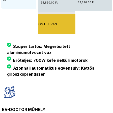
87,890.00 Ft
95,890.00 Ft
ÖN ITT VAN
Szuper tartós: Megerősített
alumíniumötvözet váz
Erőteljes: 700W kefe nélküli motorok
Azonnali automatikus egyensúly: Kettős
giroszkóprendszer
EV-DOCTOR MŰHELY