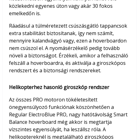
közlekedni egyenes úton vagy akár 30 fokos
emelkedőn is.
Ráadásul a túlméretezett csúszásgátló tappancsok
extra stabilitást biztosítanak, így nem számít,
mennyire kalandvágyó vagy, ezen a hoverboardon
nem csúszol el. A nyomásérzékelő pedig tovább
növeli a biztonságot. Érzékeli, amikor a felhasználó
felszáll a hoverboardra, és aktiválja a giroszkópos
rendszert és a biztonsági rendszereket.
Helikopterhez hasonló giroszkóp rendszer
Az összes PRO motoron tökéletesített
önegyensúlyozó funkciónak köszönhetően a
Regular ElectroBlue PRO, nagy hatótávolság Smart
Balance hoverboard még akkor is megtartja
vízszintes egyensúlyát, ha leszállsz róla. A
helikoptereknél is megtalálható giroszkópos