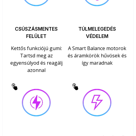
CSÚSZÁSMENTES
TÚLMELEGEDÉS
FELÜLET
VÉDELEM
Kettős funkciójú gumi:
A Smart Balance motorok
Tartsd meg az
és áramkörök hűvösek és
egyensúlyod és reagálj
így maradnak
azonnal