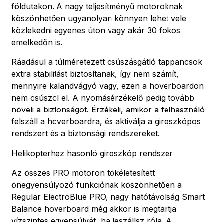
földutakon. A nagy teljesítményű motoroknak
köszönhetően ugyanolyan könnyen lehet vele
közlekedni egyenes úton vagy akár 30 fokos
emelkedőn is.
Ráadásul a túlméretezett csúszásgátló tappancsok
extra stabilitást biztosítanak, így nem számít,
mennyire kalandvágyó vagy, ezen a hoverboardon
nem csúszol el. A nyomásérzékelő pedig tovább
növeli a biztonságot. Érzékeli, amikor a felhasználó
felszáll a hoverboardra, és aktiválja a giroszkópos
rendszert és a biztonsági rendszereket.
Helikopterhez hasonló giroszkóp rendszer
Az összes PRO motoron tökéletesített
önegyensúlyozó funkciónak köszönhetően a
Regular ElectroBlue PRO, nagy hatótávolság Smart
Balance hoverboard még akkor is megtartja
vízszintes egyensúlyát, ha leszállsz róla. A