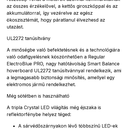
az összes érzékelővel, a kettős giroszkóppal és az
akkumulátorral, így vezérelve az egész
ökoszisztémát, hogy páratlanul élvezhesd az
utazást.
UL2272 tanúsítvány
A minőségbe való befektetésnek és a technológiára
való odafigyelésnek köszönhetően a Regular
ElectroBlue PRO, nagy hatótávolság Smart Balance
hoverboard UL2272 tanúsítvánnyal rendelkezik, ami
a legmagasabb biztonsági minősítés, amellyel egy
elektromos jármű rendelkezhet.
Még sötétben is használható
A tripla Crystal LED világítás még éjszaka is
reflektorfénybe helyez téged:
A sárvédőszárnyakon lévő többszínű LED-ek