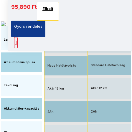
95,890 Ft
Elkelt
Elkelt
Elkelt
Gyors rendelés
Megnövelt üzemidő, nagy
Elérhető ár, standard
kapacitású
akkumulátorral
akkumulátorral
Leírás
felszerelve
Az autonómia típusa
Standard Hatótávolság
Nagy Hatótávolság
Távolság
Akár 12 km
Akár 18 km
Akkumulátor-kapacitás
2Ah
4Ah
Ár