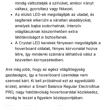
mindig változtatják a színüket, amikor irányt
váltasz, gyorsítasz vagy fékezel.
Az elülső LED-ek megvilágítják az utadat, és
segítenek elkerülni a váratlan akadályokat,
amelyek bajba sodorhatnak. Intenzív
világításuknak köszönhetően extra
látótávolságot is biztosítanak.
A Crystal LED kerekek fényesen megvilágítják a
hoverboard oldalait, fényes körvonalat hozva
létre, így mindenki számára láthatóvá válsz a
közvetlen környezetedben.
Ami még jobb, hogy az egész világítóegység
gazdaságos, így a hoverboard üzemideje nem
szenved kárt. Ki kell próbálnod ezt az egyedülálló
érzést, amikor a Smart Balance Regular ElectroBlue
PRO, nagy hatótávolság hoverboarddal közlekedsz,
mindig te leszel a figyelem középpontjában.