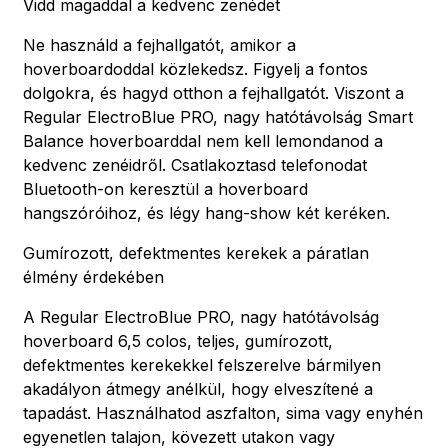
Vidd magaddal a kedvenc zenédet
Ne használd a fejhallgatót, amikor a
hoverboardoddal közlekedsz. Figyelj a fontos
dolgokra, és hagyd otthon a fejhallgatót. Viszont a
Regular ElectroBlue PRO, nagy hatótávolság Smart
Balance hoverboarddal nem kell lemondanod a
kedvenc zenéidről. Csatlakoztasd telefonodat
Bluetooth-on keresztül a hoverboard
hangszóróihoz, és légy hang-show két keréken.
Gumírozott, defektmentes kerekek a páratlan
élmény érdekében
A Regular ElectroBlue PRO, nagy hatótávolság
hoverboard 6,5 colos, teljes, gumírozott,
defektmentes kerekekkel felszerelve bármilyen
akadályon átmegy anélkül, hogy elveszítené a
tapadást. Használhatod aszfalton, sima vagy enyhén
egyenetlen talajon, kövezett utakon vagy