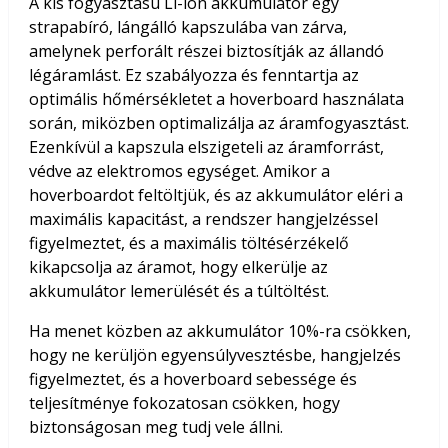
A kis fogyasztású Li-ion akkumulátor egy
strapabíró, lángálló kapszulába van zárva,
amelynek perforált részei biztosítják az állandó
légáramlást. Ez szabályozza és fenntartja az
optimális hőmérsékletet a hoverboard használata
során, miközben optimalizálja az áramfogyasztást.
Ezenkívül a kapszula elszigeteli az áramforrást,
védve az elektromos egységet. Amikor a
hoverboardot feltöltjük, és az akkumulátor eléri a
maximális kapacitást, a rendszer hangjelzéssel
figyelmeztet, és a maximális töltésérzékelő
kikapcsolja az áramot, hogy elkerülje az
akkumulátor lemerülését és a túltöltést.
Ha menet közben az akkumulátor 10%-ra csökken,
hogy ne kerüljön egyensúlyvesztésbe, hangjelzés
figyelmeztet, és a hoverboard sebessége és
teljesítménye fokozatosan csökken, hogy
biztonságosan meg tudj vele állni.