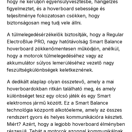
hogy ne kerüljön egyensúlyvesztésbe, hangjelzés
figyelmeztet, és a hoverboard sebessége és
teljesítménye fokozatosan csökken, hogy
biztonságosan meg tudj vele állni.
A túlmelegedésérzékelők biztosítják, hogy a Regular
ElectroBlue PRO, nagy hatótávolság Smart Balance
hoverboard zökkenőmentesen működjön, anélkül,
hogy a motorok túlmelegedéséhez vagy az
akkumulátor súlyos lemerüléséhez vezető nagy
feszültségkülönbségek keletkeznének.
A dedikált alaplap olyan összetevő, amely a mai
hoverboardokban ritkán található meg, és amely
különbséget tesz egy olcsó játék és egy Smart
elektromos jármű között. Ez a Smart Balance
technológia központi alkotóeleme, amely az összes
rendszert gyors és helyes kommunikációra készteti.
Miért? Azért, hogy a legjobb hoverboard élményben
részesülj. Tehát a motorok azonnal kommunikálnak