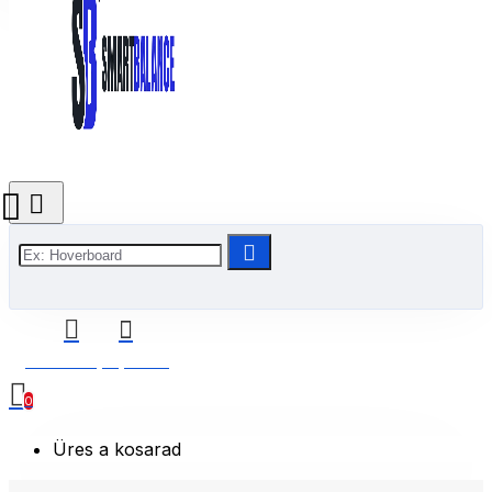
0 Termék(ek) - 0 Ft
0
Üres a kosarad