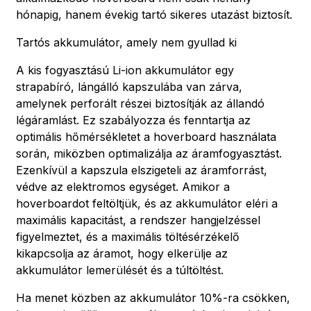
hónapig, hanem évekig tartó sikeres utazást biztosít.
Tartós akkumulátor, amely nem gyullad ki
A kis fogyasztású Li-ion akkumulátor egy
strapabíró, lángálló kapszulába van zárva,
amelynek perforált részei biztosítják az állandó
légáramlást. Ez szabályozza és fenntartja az
optimális hőmérsékletet a hoverboard használata
során, miközben optimalizálja az áramfogyasztást.
Ezenkívül a kapszula elszigeteli az áramforrást,
védve az elektromos egységet. Amikor a
hoverboardot feltöltjük, és az akkumulátor eléri a
maximális kapacitást, a rendszer hangjelzéssel
figyelmeztet, és a maximális töltésérzékelő
kikapcsolja az áramot, hogy elkerülje az
akkumulátor lemerülését és a túltöltést.
Ha menet közben az akkumulátor 10%-ra csökken,