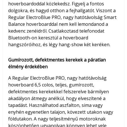
hoverboardoddal közlekedsz. Figyelj a fontos
dolgokra, és hagyd otthon a fejhallgatót. Viszont a
Regular ElectroBlue PRO, nagy hatótávolság Smart
Balance hoverboarddal nem kell lemondanod a
kedvenc zenéidről. Csatlakoztasd telefonodat
Bluetooth-on keresztül a hoverboard
hangszóróihoz, és légy hang-show két keréken.
Gumírozott, defektmentes kerekek a páratlan
élmény érdekében
A Regular ElectroBlue PRO, nagy hatótávolság
hoverboard 6,5 colos, teljes, gumírozott,
defektmentes kerekekkel felszerelve bármilyen
akadályon átmegy anélkül, hogy elveszítené a
tapadást. Használhatod aszfalton, sima vagy
enyhén egyenetlen talajon, kövezett utakon vagy
földutakon. A nagy teljesítményű motoroknak
köszönhetően ugyanolyan könnyen lehet vele