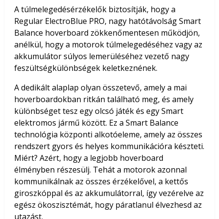
A túlmelegedésérzékelők biztosítják, hogy a
Regular ElectroBlue PRO, nagy hatótávolság Smart
Balance hoverboard zökkenőmentesen működjön,
anélkül, hogy a motorok túlmelegedéséhez vagy az
akkumulátor súlyos lemerüléséhez vezető nagy
feszültségkülönbségek keletkeznének.
A dedikált alaplap olyan összetevő, amely a mai
hoverboardokban ritkán található meg, és amely
különbséget tesz egy olcsó játék és egy Smart
elektromos jármű között. Ez a Smart Balance
technológia központi alkotóeleme, amely az összes
rendszert gyors és helyes kommunikációra készteti.
Miért? Azért, hogy a legjobb hoverboard
élményben részesülj. Tehát a motorok azonnal
kommunikálnak az összes érzékelővel, a kettős
giroszkóppal és az akkumulátorral, így vezérelve az
egész ökoszisztémát, hogy páratlanul élvezhesd az
utazást.