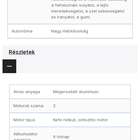
a felhasznalo sulyatol, a lejto
meredeksegetol, a szel sebessegetol
es iranyatol, a gumi
Autonómia
Nagy Hatótávolság
Részletek
Alvaz anyaga
Megerositett aluminium
Motorok szama
2
Motor tipus
Kefe nelkuli, ontisztito motor
Akkumulator
6 honap
garancia