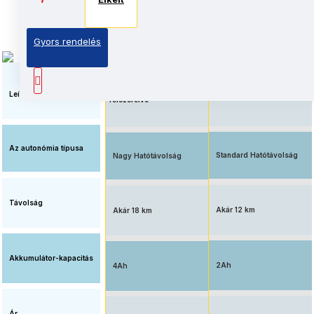
Elkelt
Elkelt
Gyors rendelés
Megnövelt üzemidő, nagy
Elérhető ár, standard
kapacitású
akkumulátorral
akkumulátorral
Leírás
felszerelve
Az autonómia típusa
Standard Hatótávolság
Nagy Hatótávolság
Távolság
Akár 12 km
Akár 18 km
Akkumulátor-kapacitás
2Ah
4Ah
Ár