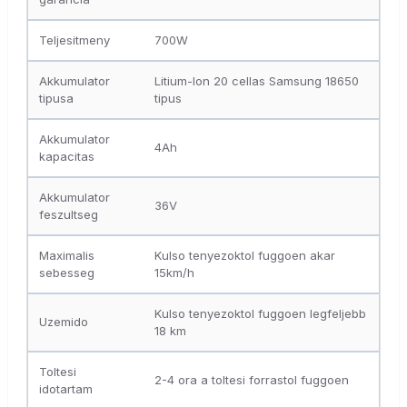
Teljesitmeny
700W
Akkumulator
Litium-Ion 20 cellas Samsung 18650
tipusa
tipus
Akkumulator
4Ah
kapacitas
Akkumulator
36V
feszultseg
Maximalis
Kulso tenyezoktol fuggoen akar
sebesseg
15km/h
Kulso tenyezoktol fuggoen legfeljebb
Uzemido
18 km
Toltesi
2-4 ora a toltesi forrastol fuggoen
idotartam