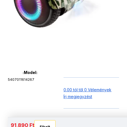
Model:
5407011614267
0.00 tól től 0 Vélemények
Írj megjegyzést
Akkumulátor és autonómia
91,890 Ft
Elkelt