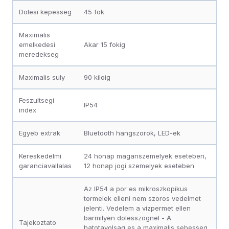
Dolesi kepesseg
45 fok
Maximalis
emelkedesi
Akar 15 fokig
meredekseg
Maximalis suly
90 kiloig
Feszultsegi
IP54
index
Egyeb extrak
Bluetooth hangszorok, LED-ek
Kereskedelmi
24 honap maganszemelyek eseteben,
garanciavallalas
12 honap jogi szemelyek eseteben
Az IP54 a por es mikroszkopikus
tormelek elleni nem szoros vedelmet
jelenti. Vedelem a vizpermet ellen
barmilyen dolesszognel - A
Tajekoztato
hatotavolsag es a maximalis sebesseg