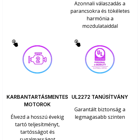
Azonnali válaszadás a
parancsokra és tökéletes
harmónia a
mozdulataiddal
KARBANTARTÁSMENTES
UL2272 TANÚSÍTVÁNY
MOTOROK
Garantált biztonság a
Élvezd a hosszú évekig
legmagasabb szinten
tartó teljesítményt,
tartósságot és
rugalmasságot