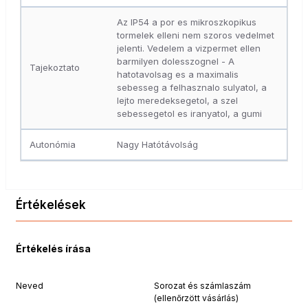
Az IP54 a por es mikroszkopikus
tormelek elleni nem szoros vedelmet
jelenti. Vedelem a vizpermet ellen
barmilyen dolesszognel - A
Tajekoztato
hatotavolsag es a maximalis
sebesseg a felhasznalo sulyatol, a
lejto meredeksegetol, a szel
sebessegetol es iranyatol, a gumi
Autonómia
Nagy Hatótávolság
Értékelések
Értékelés írása
Neved
Sorozat és számlaszám
(ellenőrzött vásárlás)