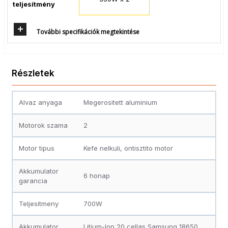
teljesítmény
További specifikációk megtekintése
Részletek
Alvaz anyaga
Megerositett aluminium
Motorok szama
2
Motor tipus
Kefe nelkuli, ontisztito motor
Akkumulator
6 honap
garancia
Teljesitmeny
700W
Akkumulator
Litium-Ion 20 cellas Samsung 18650