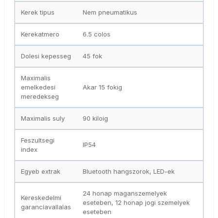
Kerek tipus
Nem pneumatikus
Kerekatmero
6.5 colos
Dolesi kepesseg
45 fok
Maximalis
emelkedesi
Akar 15 fokig
meredekseg
Maximalis suly
90 kiloig
Feszultsegi
IP54
index
Egyeb extrak
Bluetooth hangszorok, LED-ek
24 honap maganszemelyek
Kereskedelmi
eseteben, 12 honap jogi szemelyek
garanciavallalas
eseteben