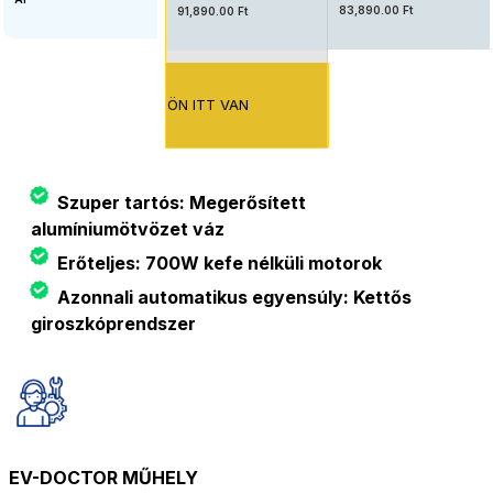
83,890.00 Ft
91,890.00 Ft
ÖN ITT VAN
Szuper tartós: Megerősített
alumíniumötvözet váz
Erőteljes: 700W kefe nélküli motorok
Azonnali automatikus egyensúly: Kettős
giroszkóprendszer
EV-DOCTOR MŰHELY