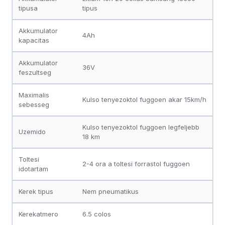
tipusa
tipus
Akkumulator
4Ah
kapacitas
Akkumulator
36V
feszultseg
Maximalis
Kulso tenyezoktol fuggoen akar 15km/h
sebesseg
Kulso tenyezoktol fuggoen legfeljebb
Uzemido
18 km
Toltesi
2-4 ora a toltesi forrastol fuggoen
idotartam
Kerek tipus
Nem pneumatikus
Kerekatmero
6.5 colos