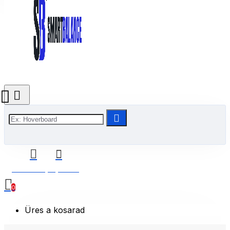
0 Termék(ek) - 0 Ft
0
Üres a kosarad