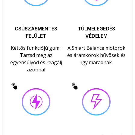
CSÚSZÁSMENTES
TÚLMELEGEDÉS
FELÜLET
VÉDELEM
Kettős funkciójú gumi:
A Smart Balance motorok
Tartsd meg az
és áramkörök hűvösek és
egyensúlyod és reagálj
így maradnak
azonnal