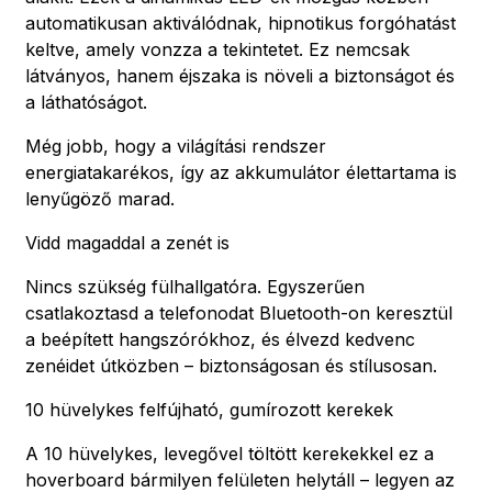
automatikusan aktiválódnak, hipnotikus forgóhatást
keltve, amely vonzza a tekintetet. Ez nemcsak
látványos, hanem éjszaka is növeli a biztonságot és
a láthatóságot.
Még jobb, hogy a világítási rendszer
energiatakarékos, így az akkumulátor élettartama is
lenyűgöző marad.
Vidd magaddal a zenét is
Nincs szükség fülhallgatóra. Egyszerűen
csatlakoztasd a telefonodat Bluetooth-on keresztül
a beépített hangszórókhoz, és élvezd kedvenc
zenéidet útközben – biztonságosan és stílusosan.
10 hüvelykes felfújható, gumírozott kerekek
A 10 hüvelykes, levegővel töltött kerekekkel ez a
hoverboard bármilyen felületen helytáll – legyen az