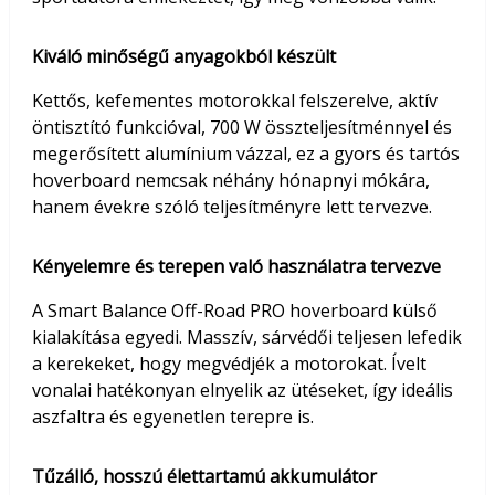
Kiváló minőségű anyagokból készült
Kettős, kefementes motorokkal felszerelve, aktív
öntisztító funkcióval, 700 W összteljesítménnyel és
megerősített alumínium vázzal, ez a gyors és tartós
hoverboard nemcsak néhány hónapnyi mókára,
hanem évekre szóló teljesítményre lett tervezve.
Kényelemre és terepen való használatra tervezve
A Smart Balance Off-Road PRO hoverboard külső
kialakítása egyedi. Masszív, sárvédői teljesen lefedik
a kerekeket, hogy megvédjék a motorokat. Ívelt
vonalai hatékonyan elnyelik az ütéseket, így ideális
aszfaltra és egyenetlen terepre is.
Tűzálló, hosszú élettartamú akkumulátor