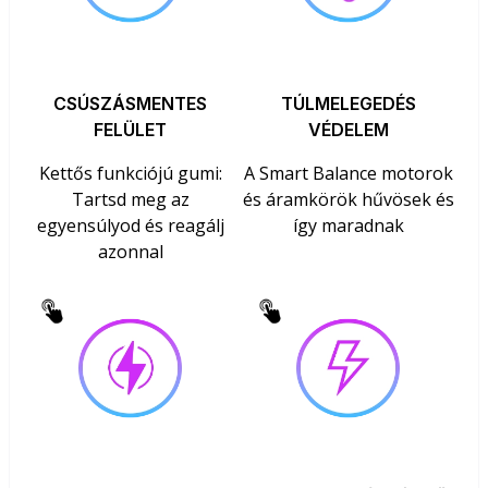
CSÚSZÁSMENTES
TÚLMELEGEDÉS
FELÜLET
VÉDELEM
Kettős funkciójú gumi:
A Smart Balance motorok
Tartsd meg az
és áramkörök hűvösek és
egyensúlyod és reagálj
így maradnak
azonnal