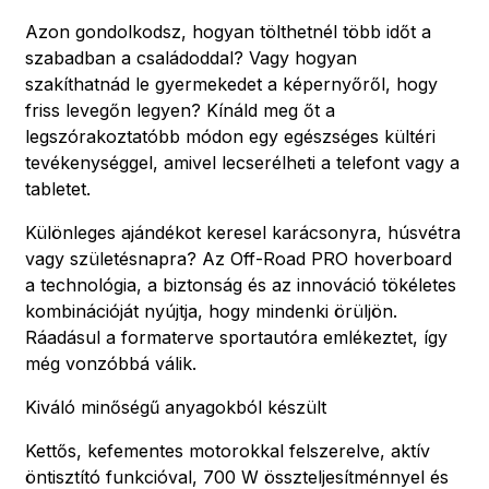
Azon gondolkodsz, hogyan tölthetnél több időt a
szabadban a családoddal? Vagy hogyan
szakíthatnád le gyermekedet a képernyőről, hogy
friss levegőn legyen? Kínáld meg őt a
legszórakoztatóbb módon egy egészséges kültéri
tevékenységgel, amivel lecserélheti a telefont vagy a
tabletet.
Különleges ajándékot keresel karácsonyra, húsvétra
vagy születésnapra? Az Off-Road PRO hoverboard
a technológia, a biztonság és az innováció tökéletes
kombinációját nyújtja, hogy mindenki örüljön.
Ráadásul a formaterve sportautóra emlékeztet, így
még vonzóbbá válik.
Kiváló minőségű anyagokból készült
Kettős, kefementes motorokkal felszerelve, aktív
öntisztító funkcióval, 700 W összteljesítménnyel és