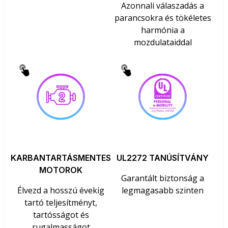
Azonnali válaszadás a
parancsokra és tökéletes
harmónia a
mozdulataiddal
KARBANTARTÁSMENTES
UL2272 TANÚSÍTVÁNY
MOTOROK
Garantált biztonság a
Élvezd a hosszú évekig
legmagasabb szinten
tartó teljesítményt,
tartósságot és
rugalmasságot