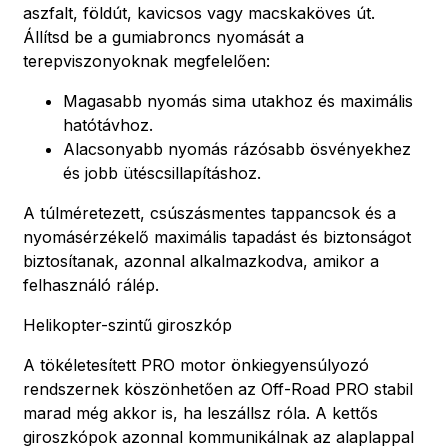
aszfalt, földút, kavicsos vagy macskaköves út.
Állítsd be a gumiabroncs nyomását a
terepviszonyoknak megfelelően:
Magasabb nyomás sima utakhoz és maximális
hatótávhoz.
Alacsonyabb nyomás rázósabb ösvényekhez
és jobb ütéscsillapításhoz.
A túlméretezett, csúszásmentes tappancsok és a
nyomásérzékelő maximális tapadást és biztonságot
biztosítanak, azonnal alkalmazkodva, amikor a
felhasználó rálép.
Helikopter-szintű giroszkóp
A tökéletesített PRO motor önkiegyensúlyozó
rendszernek köszönhetően az Off-Road PRO stabil
marad még akkor is, ha leszállsz róla. A kettős
giroszkópok azonnal kommunikálnak az alaplappal