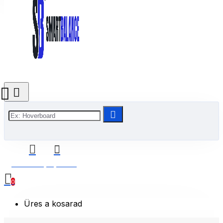
0 Termék(ek) - 0 Ft
0
Üres a kosarad