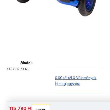
Model:
5407012164129
0.00 tól től 0 Vélemények
Írj megjegyzést
Akkumulátor és autonómia
115,790 Ft
Elkelt