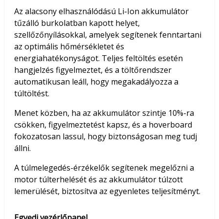
Az alacsony elhasználódású Li-Ion akkumulátor
tűzálló burkolatban kapott helyet,
szellőzőnyílásokkal, amelyek segítenek fenntartani
az optimális hőmérsékletet és
energiahatékonyságot. Teljes feltöltés esetén
hangjelzés figyelmeztet, és a töltőrendszer
automatikusan leáll, hogy megakadályozza a
túltöltést.
Menet közben, ha az akkumulátor szintje 10%-ra
csökken, figyelmeztetést kapsz, és a hoverboard
fokozatosan lassul, hogy biztonságosan meg tudj
állni.
A túlmelegedés-érzékelők segítenek megelőzni a
motor túlterhelését és az akkumulátor túlzott
lemerülését, biztosítva az egyenletes teljesítményt.
Egyedi vezérlőpanel