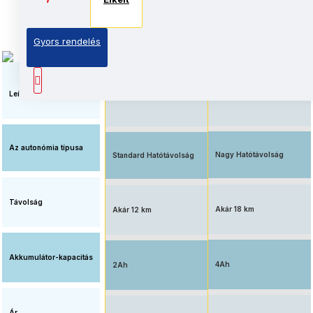
Elkelt
Elkelt
Gyors rendelés
Elérhető ár, standard
Megnövelt üzemidő, nagy
akkumulátorral
kapacitású akkumulátorral
felszerelve
Leírás
Az autonómia típusa
Nagy Hatótávolság
Standard Hatótávolság
Távolság
Akár 18 km
Akár 12 km
Akkumulátor-kapacitás
4Ah
2Ah
Ár