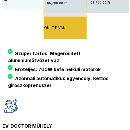
123,790.00 Ft
115,790.00 Ft
ÖN ITT VAN
Szuper tartós: Megerősített
alumíniumötvözet váz
Erőteljes: 700W kefe nélküli motorok
Azonnali automatikus egyensúly: Kettős
giroszkóprendszer
EV-DOCTOR MŰHELY