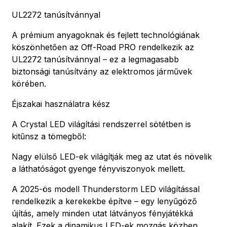
UL2272 tanúsítvánnyal
A prémium anyagoknak és fejlett technológiának
köszönhetően az Off-Road PRO rendelkezik az
UL2272 tanúsítvánnyal – ez a legmagasabb
biztonsági tanúsítvány az elektromos járművek
körében.
Éjszakai használatra kész
A Crystal LED világítási rendszerrel sötétben is
kitűnsz a tömegből:
Nagy elülső LED-ek világítják meg az utat és növelik
a láthatóságot gyenge fényviszonyok mellett.
A 2025-ös modell Thunderstorm LED világítással
rendelkezik a kerekekbe építve – egy lenyűgöző
újítás, amely minden utat látványos fényjátékká
alakít. Ezek a dinamikus LED-ek mozgás közben