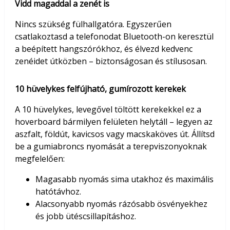
Vidd magaddal a zenét is
Nincs szükség fülhallgatóra. Egyszerűen
csatlakoztasd a telefonodat Bluetooth-on keresztül
a beépített hangszórókhoz, és élvezd kedvenc
zenéidet útközben – biztonságosan és stílusosan.
10 hüvelykes felfújható, gumírozott kerekek
A 10 hüvelykes, levegővel töltött kerekekkel ez a
hoverboard bármilyen felületen helytáll – legyen az
aszfalt, földút, kavicsos vagy macskaköves út. Állítsd
be a gumiabroncs nyomását a terepviszonyoknak
megfelelően:
Magasabb nyomás sima utakhoz és maximális
hatótávhoz.
Alacsonyabb nyomás rázósabb ösvényekhez
és jobb ütéscsillapításhoz.