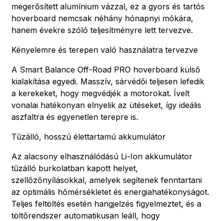
megerősített alumínium vázzal, ez a gyors és tartós
hoverboard nemcsak néhány hónapnyi mókára,
hanem évekre szóló teljesítményre lett tervezve.
Kényelemre és terepen való használatra tervezve
A Smart Balance Off-Road PRO hoverboard külső
kialakítása egyedi. Masszív, sárvédői teljesen lefedik
a kerekeket, hogy megvédjék a motorokat. Ívelt
vonalai hatékonyan elnyelik az ütéseket, így ideális
aszfaltra és egyenetlen terepre is.
Tűzálló, hosszú élettartamú akkumulátor
Az alacsony elhasználódású Li-Ion akkumulátor
tűzálló burkolatban kapott helyet,
szellőzőnyílásokkal, amelyek segítenek fenntartani
az optimális hőmérsékletet és energiahatékonyságot.
Teljes feltöltés esetén hangjelzés figyelmeztet, és a
töltőrendszer automatikusan leáll, hogy