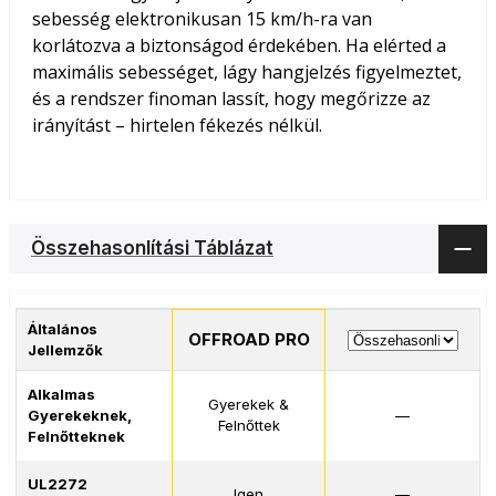
sebesség elektronikusan 15 km/h-ra van
korlátozva a biztonságod érdekében. Ha elérted a
maximális sebességet, lágy hangjelzés figyelmeztet,
és a rendszer finoman lassít, hogy megőrizze az
irányítást – hirtelen fékezés nélkül.
Összehasonlítási Táblázat
Általános
OFFROAD PRO
Jellemzők
Alkalmas
Gyerekek &
Gyerekeknek,
—
Felnőttek
Felnőtteknek
UL2272
Igen
—