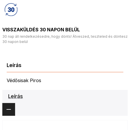
VISSZAKÜLDÉS 30 NAPON BELÜL
30 nap áll rendelkezésedre, hogy dönts! Átveszed, teszteled és döntesz
30 napon belül
Leírás
Védősisak Piros
Leírás