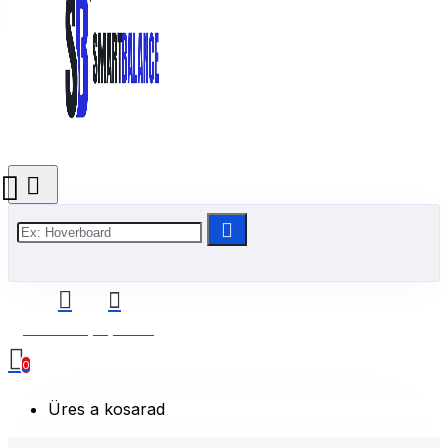
0 Termék(ek) - 0 Ft
0
Üres a kosarad