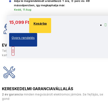
Adja le megrendelését a következő
1
óra,
0
perc és
48
másodpercben, így megkaphatja már:
Kedd, 11 Aug
15,099 Ft
Kosárba
Gyors rendelés
EV-DOCTOR MŰHELY
Teljes szakértői csapat az elektromos járművek javításához és
karbantartásához
KERESKEDELMI GARANCIAVÁLLALÁS
2 év garancia
minden megvásárolt elektromos járműre. Se fejfájás, se
gond