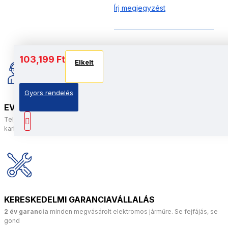
Írj megjegyzést
103,199 Ft
Elkelt
Gyors rendelés
EV-DOCTOR MŰHELY
Teljes szakértői csapat az elektromos járművek javításához és
karbantartásához
KERESKEDELMI GARANCIAVÁLLALÁS
2 év garancia
minden megvásárolt elektromos járműre. Se fejfájás, se
gond