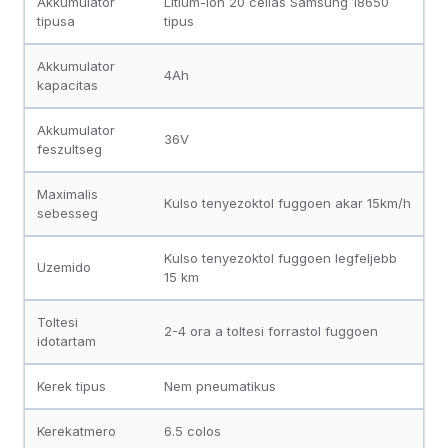
Akkumulator
Litium-ion 20 cellas Samsung 18650
tipusa
tipus
Akkumulator
4Ah
kapacitas
Akkumulator
36V
feszultseg
Maximalis
Kulso tenyezoktol fuggoen akar 15km/h
sebesseg
Kulso tenyezoktol fuggoen legfeljebb
Uzemido
15 km
Toltesi
2-4 ora a toltesi forrastol fuggoen
idotartam
Kerek tipus
Nem pneumatikus
Kerekatmero
6.5 colos