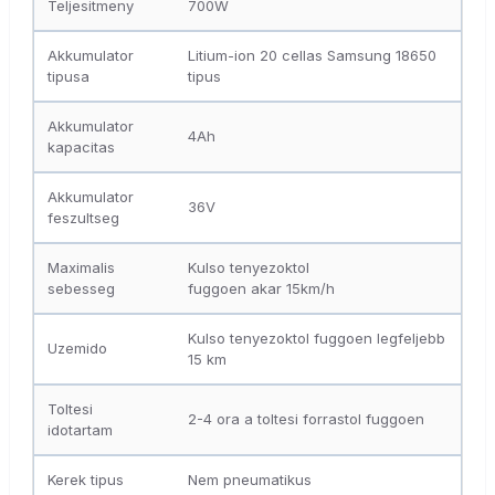
Teljesitmeny
700W
Akkumulator
Litium-ion 20 cellas Samsung 18650
tipusa
tipus
Akkumulator
4Ah
kapacitas
Akkumulator
36V
feszultseg
Maximalis
Kulso tenyezoktol
sebesseg
fuggoen akar 15km/h
Kulso tenyezoktol fuggoen legfeljebb
Uzemido
15 km
Toltesi
2-4 ora a toltesi forrastol fuggoen
idotartam
Kerek tipus
Nem pneumatikus