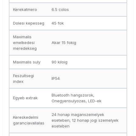
Kerekatmero
6.5 colos
Dolesi kepesseg
45 fok
Maximalis
emelkedesi
Akar 15 fokig
meredekseg
Maximalis suly
90 kiloig
Feszultsegi
IP54
index
Bluetooth hangszorok,
Egyeb extrak
Onegyensulyozas, LED-ek
24 honap maganszemelyek
Kereskedelmi
eseteben, 12 honap jogi szemelyek
garanciavallalas
eseteben