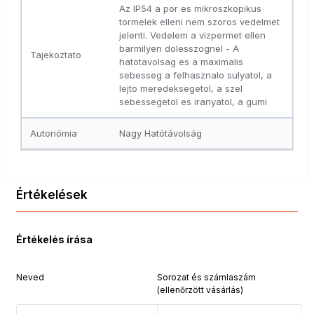
Az IP54 a por es mikroszkopikus
tormelek elleni nem szoros vedelmet
jelenti. Vedelem a vizpermet ellen
barmilyen dolesszognel - A
Tajekoztato
hatotavolsag es a maximalis
sebesseg a felhasznalo sulyatol, a
lejto meredeksegetol, a szel
sebessegetol es iranyatol, a gumi
Autonómia
Nagy Hatótávolság
Értékelések
Értékelés írása
Neved
Sorozat és számlaszám
(ellenőrzött vásárlás)