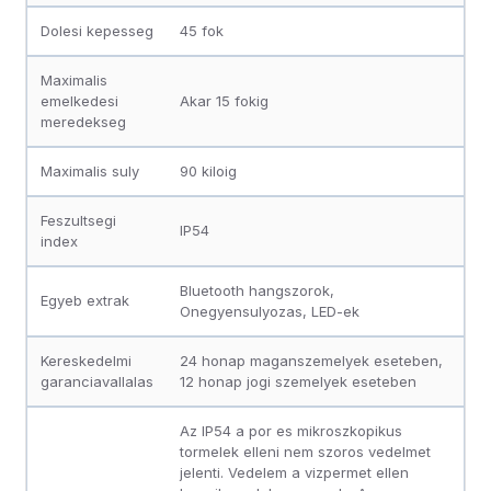
Dolesi kepesseg
45 fok
Maximalis
emelkedesi
Akar 15 fokig
meredekseg
Maximalis suly
90 kiloig
Feszultsegi
IP54
index
Bluetooth hangszorok,
Egyeb extrak
Onegyensulyozas, LED-ek
Kereskedelmi
24 honap maganszemelyek eseteben,
garanciavallalas
12 honap jogi szemelyek eseteben
Az IP54 a por es mikroszkopikus
tormelek elleni nem szoros vedelmet
jelenti. Vedelem a vizpermet ellen