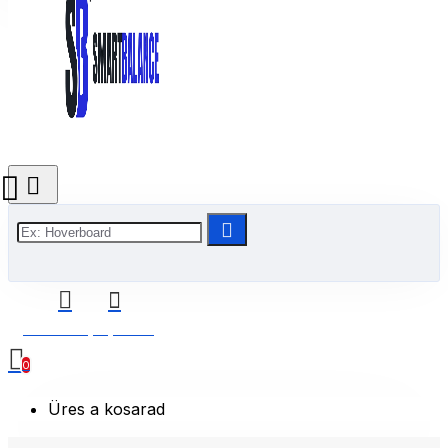
0 Termék(ek) - 0 Ft
0
Üres a kosarad