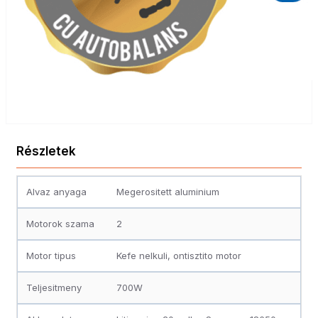
Részletek
Alvaz anyaga
Megerositett aluminium
Motorok szama
2
Motor tipus
Kefe nelkuli, ontisztito motor
Teljesitmeny
700W