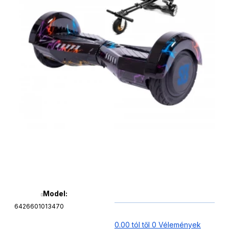
Model:
6426601013470
0.00 tól től 0 Vélemények