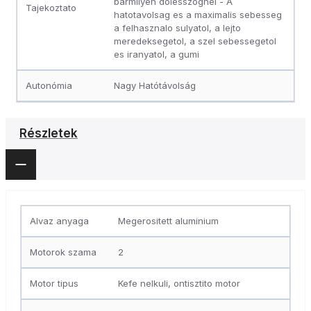
barmilyen dolesszognel - A
Tajekoztato
hatotavolsag es a maximalis sebesseg
a felhasznalo sulyatol, a lejto
meredeksegetol, a szel sebessegetol
es iranyatol, a gumi
Autonómia
Nagy Hatótávolság
Részletek
Alvaz anyaga
Megerositett aluminium
Motorok szama
2
Motor tipus
Kefe nelkuli, ontisztito motor