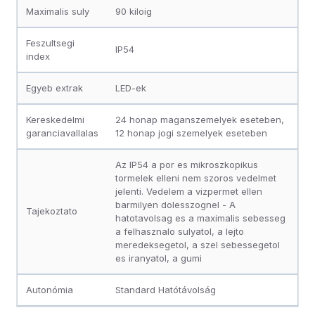
Maximalis suly
90 kiloig
Feszultsegi
IP54
index
Egyeb extrak
LED-ek
Kereskedelmi
24 honap maganszemelyek eseteben,
garanciavallalas
12 honap jogi szemelyek eseteben
Az IP54 a por es mikroszkopikus
tormelek elleni nem szoros vedelmet
jelenti. Vedelem a vizpermet ellen
barmilyen dolesszognel - A
Tajekoztato
hatotavolsag es a maximalis sebesseg
a felhasznalo sulyatol, a lejto
meredeksegetol, a szel sebessegetol
es iranyatol, a gumi
Autonómia
Standard Hatótávolság