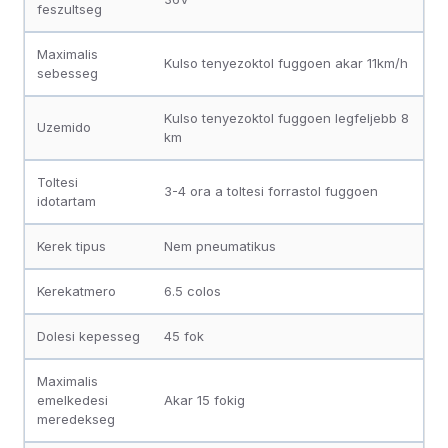
feszultseg
Maximalis
Kulso tenyezoktol fuggoen akar 11km/h
sebesseg
Kulso tenyezoktol fuggoen legfeljebb 8
Uzemido
km
Toltesi
3-4 ora a toltesi forrastol fuggoen
idotartam
Kerek tipus
Nem pneumatikus
Kerekatmero
6.5 colos
Dolesi kepesseg
45 fok
Maximalis
emelkedesi
Akar 15 fokig
meredekseg