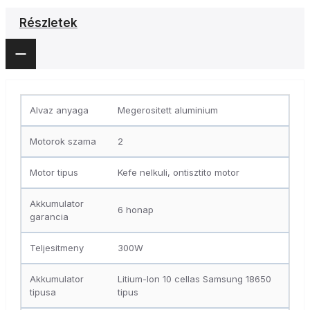
Részletek
Alvaz anyaga
Megerositett aluminium
Motorok szama
2
Motor tipus
Kefe nelkuli, ontisztito motor
Akkumulator
6 honap
garancia
Teljesitmeny
300W
Akkumulator
Litium-Ion 10 cellas Samsung 18650
tipusa
tipus