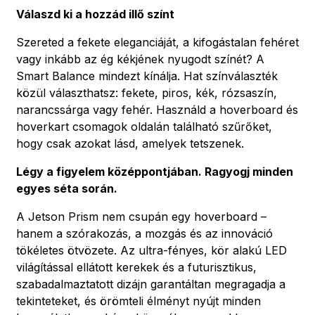
Válaszd ki a hozzád illő színt
Szereted a fekete eleganciáját, a kifogástalan fehéret
vagy inkább az ég kékjének nyugodt színét? A
Smart Balance mindezt kínálja. Hat színválaszték
közül választhatsz: fekete, piros, kék, rózsaszín,
narancssárga vagy fehér. Használd a hoverboard és
hoverkart csomagok oldalán található szűrőket,
hogy csak azokat lásd, amelyek tetszenek.
Légy a figyelem középpontjában. Ragyogj minden
egyes séta során.
A Jetson Prism nem csupán egy hoverboard –
hanem a szórakozás, a mozgás és az innováció
tökéletes ötvözete. Az ultra-fényes, kör alakú LED
világítással ellátott kerekek és a futurisztikus,
szabadalmaztatott dizájn garantáltan megragadja a
tekinteteket, és örömteli élményt nyújt minden