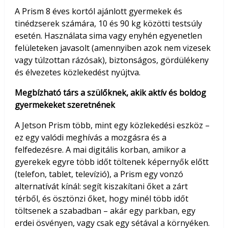
A Prism 8 éves kortól ajánlott gyermekek és
tinédzserek számára, 10 és 90 kg közötti testsúly
esetén. Használata sima vagy enyhén egyenetlen
felületeken javasolt (amennyiben azok nem vizesek
vagy túlzottan rázósak), biztonságos, gördülékeny
és élvezetes közlekedést nyújtva.
Megbízható társ a szülőknek, akik aktív és boldog
gyermekeket szeretnének
A Jetson Prism több, mint egy közlekedési eszköz –
ez egy valódi meghívás a mozgásra és a
felfedezésre. A mai digitális korban, amikor a
gyerekek egyre több időt töltenek képernyők előtt
(telefon, tablet, televízió), a Prism egy vonzó
alternatívát kínál: segít kiszakítani őket a zárt
térből, és ösztönzi őket, hogy minél több időt
töltsenek a szabadban – akár egy parkban, egy
erdei ösvényen, vagy csak egy sétával a környéken.