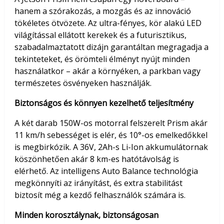
hanem a szórakozás, a mozgás és az innováció
tökéletes ötvözete. Az ultra-fényes, kör alakú LED
világítással ellátott kerekek és a futurisztikus,
szabadalmaztatott dizájn garantáltan megragadja a
tekinteteket, és örömteli élményt nyújt minden
használatkor – akár a környéken, a parkban vagy
természetes ösvényeken használják.
Biztonságos és könnyen kezelhető teljesítmény
A két darab 150W-os motorral felszerelt Prism akár
11 km/h sebességet is elér, és 10°-os emelkedőkkel
is megbirkózik. A 36V, 2Ah-s Li-Ion akkumulátornak
köszönhetően akár 8 km-es hatótávolság is
elérhető. Az intelligens Auto Balance technológia
megkönnyíti az irányítást, és extra stabilitást
biztosít még a kezdő felhasználók számára is.
Minden korosztálynak, biztonságosan