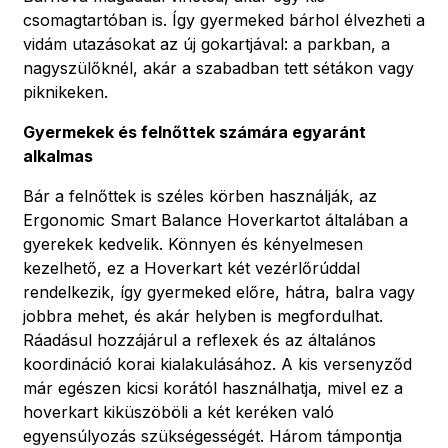
csomagtartóban is. Így gyermeked bárhol élvezheti a
vidám utazásokat az új gokartjával: a parkban, a
nagyszülőknél, akár a szabadban tett sétákon vagy
piknikeken.
Gyermekek és felnőttek számára egyaránt
alkalmas
Bár a felnőttek is széles körben használják, az
Ergonomic Smart Balance Hoverkartot általában a
gyerekek kedvelik. Könnyen és kényelmesen
kezelhető, ez a Hoverkart két vezérlőrúddal
rendelkezik, így gyermeked előre, hátra, balra vagy
jobbra mehet, és akár helyben is megfordulhat.
Ráadásul hozzájárul a reflexek és az általános
koordináció korai kialakulásához. A kis versenyződ
már egészen kicsi korától használhatja, mivel ez a
hoverkart kiküszöböli a két keréken való
egyensúlyozás szükségességét. Három támpontja