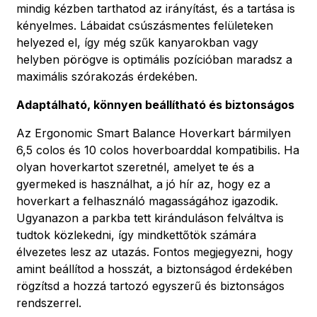
mindig kézben tarthatod az irányítást, és a tartása is
kényelmes. Lábaidat csúszásmentes felületeken
helyezed el, így még szűk kanyarokban vagy
helyben pörögve is optimális pozícióban maradsz a
maximális szórakozás érdekében.
Adaptálható, könnyen beállítható és biztonságos
Az Ergonomic Smart Balance Hoverkart bármilyen
6,5 colos és 10 colos hoverboarddal kompatibilis. Ha
olyan hoverkartot szeretnél, amelyet te és a
gyermeked is használhat, a jó hír az, hogy ez a
hoverkart a felhasználó magasságához igazodik.
Ugyanazon a parkba tett kiránduláson felváltva is
tudtok közlekedni, így mindkettőtök számára
élvezetes lesz az utazás. Fontos megjegyezni, hogy
amint beállítod a hosszát, a biztonságod érdekében
rögzítsd a hozzá tartozó egyszerű és biztonságos
rendszerrel.