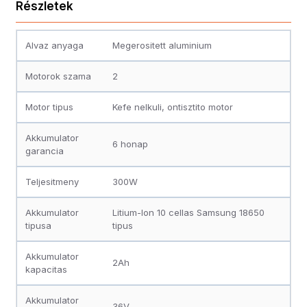
Részletek
Alvaz anyaga
Megerositett aluminium
Motorok szama
2
Motor tipus
Kefe nelkuli, ontisztito motor
Akkumulator
6 honap
garancia
Teljesitmeny
300W
Akkumulator
Litium-Ion 10 cellas Samsung 18650
tipusa
tipus
Akkumulator
2Ah
kapacitas
Akkumulator
36V