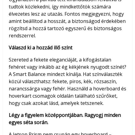
tudtok közlekedni, így mindkettőtök számára
élvezetes lesz az utazás. Fontos megjegyezni, hogy
amint beállítod a hosszát, a biztonságod érdekében
rögzítsd a hozzá tartozó egyszerű és biztonságos
rendszerrel.
Válaszd ki a hozzád illő színt
Szereted a fekete eleganciáját, a kifogástalan
fehéret vagy inkább az ég kékjének nyugodt színét?
A Smart Balance mindezt kínálja. Hat színválaszték
közül választhatsz: fekete, piros, kék, rózsaszín,
narancssárga vagy fehér. Használd a hoverboard és
hoverkart csomagok oldalán található szűrőket,
hogy csak azokat lásd, amelyek tetszenek.
Légy a figyelem középpontjában. Ragyogj minden
egyes séta során.
A Jetson Prism nem csupán egy hoverboard –