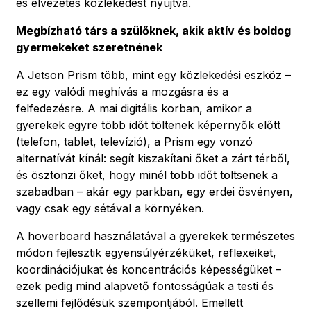
és élvezetes közlekedést nyújtva.
Megbízható társ a szülőknek, akik aktív és boldog
gyermekeket szeretnének
A Jetson Prism több, mint egy közlekedési eszköz –
ez egy valódi meghívás a mozgásra és a
felfedezésre. A mai digitális korban, amikor a
gyerekek egyre több időt töltenek képernyők előtt
(telefon, tablet, televízió), a Prism egy vonzó
alternatívát kínál: segít kiszakítani őket a zárt térből,
és ösztönzi őket, hogy minél több időt töltsenek a
szabadban – akár egy parkban, egy erdei ösvényen,
vagy csak egy sétával a környéken.
A hoverboard használatával a gyerekek természetes
módon fejlesztik egyensúlyérzéküket, reflexeiket,
koordinációjukat és koncentrációs képességüket –
ezek pedig mind alapvető fontosságúak a testi és
szellemi fejlődésük szempontjából. Emellett