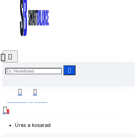
0 Termék(ek) - 0 Ft
0
Üres a kosarad