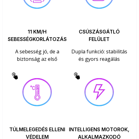
11 KM/H
CSÚSZÁSGÁTLÓ
SEBESSÉGKORLÁTOZÁS
FELÜLET
A sebesség jó, de a
Dupla funkció: stabilitás
biztonság az első
és gyors reagálás
TÚLMELEGEDÉS ELLENI
INTELLIGENS MOTOROK,
VÉDELEM
ALKALMAZKODÓ