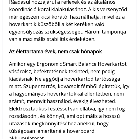
Ráadásul hozzájárul a reflexek és az általános
koordináció korai kialakulásához. A kis versenyződ
már egészen kicsi korától használhatja, mivel ez a
hoverkart kiküszöböli a két keréken való
egyensúlyozás szükségességét. Három támpontja
van a maximális stabilitás érdekében.
Az élettartama évek, nem csak hónapok
Amikor egy Ergonomic Smart Balance Hoverkartot
vásárolsz, befektetésnek tekinted, nem pedig
kiadásnak. Ne aggódj a hoverkartod tartóssága
miatt. Szuper tartós, kovácsolt fémből építettük, így
a hagyományos hoverkartokkal ellentétben, nem
számít, mennyit használod, évekig élvezheted.
Elektrosztatikus festéssel van ellátva, így nem fog
rozsdásodni, és könnyű, ami optimális a hosszú
utazások megkönnyítéséhez anélkül, hogy
túlságosan lemerítené a hoverboard
akkumulátorát.