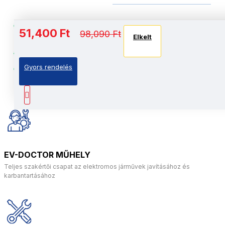
Szuper-Ellenálló: Megerősített
51,400 Ft
98,090 Ft
Elkelt
alumíniumötvözet váz
Intelligens motorok, 2 x 150W, Brushless
Gyors rendelés
Azonnali automatikus egyensúlyozás: Dupla
giroszkópos rendszer
EV-DOCTOR MŰHELY
Teljes szakértői csapat az elektromos járművek javításához és
karbantartásához