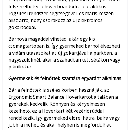
felszerelheted a hoverboardodra a praktikus
rögzítési rendszer segítségével, és máris készen
állsz arra, hogy szórakozz az új elektromos
gokartoddal.
Bárhová magaddal viheted, akár egy kis
csomagtartóban is. Így gyermeked bárhol élvezheti
a vidám utazásokat az új gokartjával: a parkban, a
nagyszülőknél, akár a szabadban tett sétákon vagy
piknikeken.
Gyermekek és felnőttek számára egyaránt alkalmas
Bár a felnőttek is széles körben használják, az
Ergonomic Smart Balance Hoverkartot általában a
gyerekek kedvelik. Könnyen és kényelmesen
kezelhető, ez a Hoverkart két vezérlőrúddal
rendelkezik, így gyermeked előre, hátra, balra vagy
jobbra mehet, és akár helyben is megfordulhat.