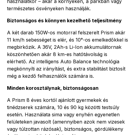
használatkor – akár a környéken, a parkban vagy
természetes ösvényeken használják.
Biztonságos és könnyen kezelhető teljesítmény
A két darab 150W-os motorral felszerelt Prism akár
11 km/h sebességet is elér, és 10°-os emelkedőkkel is
megbirkózik. A 36V, 2Ah-s Li-Ion akkumulátornak
köszönhetően akár 8 km-es hatótávolság is
elérhető. Az intelligens Auto Balance technológia
megkönnyíti az irányítást, és extra stabilitást biztosít
még a kezdő felhasználók számára is.
Minden korosztálynak, biztonságosan
A Prism 8 éves kortól ajánlott gyermekek és
tinédzserek számára, 10 és 90 kg közötti testsúly
esetén. Használata sima vagy enyhén egyenetlen
felületeken javasolt (amennyiben azok nem vizesek
vagy túlzottan rázósak), biztonságos, gördülékeny