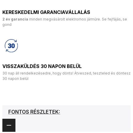
KERESKEDELMI GARANCIAVÁLLALÁS
2 év garancia
minden megvásárolt elektromos járműre. Se fejfájás, se
gond
VISSZAKÜLDÉS 30 NAPON BELÜL
30 nap áll rendelkezésedre, hogy dönts! Átveszed, teszteled és döntesz
30 napon belül
FONTOS RÉSZLETEK: