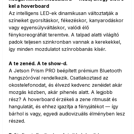
kel a hoverboard
Az intelligens LED-ek dinamikusan változtatják a
színeiket gyorsításkor, fékezéskor, kanyarodáskor
vagy egyensúlyváltáskor, valódi élő
fénykoreográfiát teremtve. A talpad alatti világító
padok teljesen szinkronban vannak a kerekekkel,
így minden mozdulatot színrobbanás kísér.
A te zenéd. A te show-d.
A Jetson Prism PRO beépített prémium Bluetooth
hangszóróval rendelkezik. Csatlakoztasd az
okostelefonodat, és élvezd kedvenc zenéidet akár
mozgás közben, akár pihenés alatt. A legjobb
rész? A hoverboard érzékeli a zene ritmusát és
hangulatát, és ehhez igazítja a fényjátékot — így
bárhol is vagy, egyedi audiovizuális élményben lesz
részed.