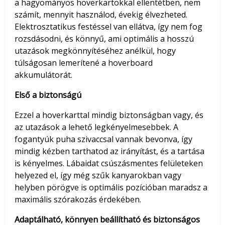
a hagyományos hoverkartokkal ellentétben, nem
számít, mennyit használod, évekig élvezheted.
Elektrosztatikus festéssel van ellátva, így nem fog
rozsdásodni, és könnyű, ami optimális a hosszú
utazások megkönnyítéséhez anélkül, hogy
túlságosan lemerítené a hoverboard
akkumulátorát.
Első a biztonságú
Ezzel a hoverkarttal mindig biztonságban vagy, és
az utazások a lehető legkényelmesebbek. A
fogantyúk puha szivaccsal vannak bevonva, így
mindig kézben tarthatod az irányítást, és a tartása
is kényelmes. Lábaidat csúszásmentes felületeken
helyezed el, így még szűk kanyarokban vagy
helyben pörögve is optimális pozícióban maradsz a
maximális szórakozás érdekében.
Adaptálható, könnyen beállítható és biztonságos