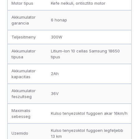
Motor tipus
Kefe nelkuli, ontisztito motor
Akkumulator
6 honap
garancia
Teljesitmeny
300W
Akkumulator
Litium-Ion 10 cellas Samsung 18650
tipusa
tipus
Akkumulator
2Ah
kapacitas
Akkumulator
36V
feszultseg
Maximalis
Kulso tenyezoktol fuggoen akar 16km/h
sebesseg
Kulso tenyezoktol fuggoen legfeljebb
Uzemido
13 km