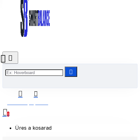
0 Termék(ek) - 0 Ft
0
Üres a kosarad