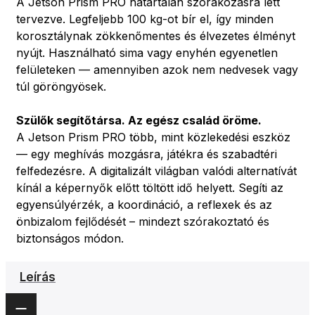
A Jetson Prism PRO határtalan szórakozásra lett
tervezve. Legfeljebb 100 kg-ot bír el, így minden
korosztálynak zökkenőmentes és élvezetes élményt
nyújt. Használható sima vagy enyhén egyenetlen
felületeken — amennyiben azok nem nedvesek vagy
túl göröngyösek.
Szülők segítőtársa. Az egész család öröme.
A Jetson Prism PRO több, mint közlekedési eszköz
— egy meghívás mozgásra, játékra és szabadtéri
felfedezésre. A digitalizált világban valódi alternatívát
kínál a képernyők előtt töltött idő helyett. Segíti az
egyensúlyérzék, a koordináció, a reflexek és az
önbizalom fejlődését – mindezt szórakoztató és
biztonságos módon.
Leírás