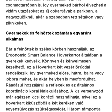
csomagtartóban is. Így gyermeked bárhol élvezheti a
vidám utazásokat az új gokartjával: a parkban, a
nagyszülőknél, akár a szabadban tett sétákon vagy
piknikeken.
Gyermekek és felnőttek számára egyaránt
alkalmas
Bár a felnőttek is széles körben használják, az
Ergonomic Smart Balance Hoverkartot általában a
gyerekek kedvelik. Könnyen és kényelmesen
kezelhető, ez a Hoverkart két vezérlőrúddal
rendelkezik, így gyermeked előre, hátra, balra vagy
jobbra mehet, és akár helyben is megfordulhat.
Ráadásul hozzájárul a reflexek és az általános
koordináció korai kialakulásához. A kis versenyződ
már egészen kicsi korától használhatja, mivel ez a
hoverkart kiküszöböli a két keréken való
egyensúlyozás szükségességét. Három támpontja