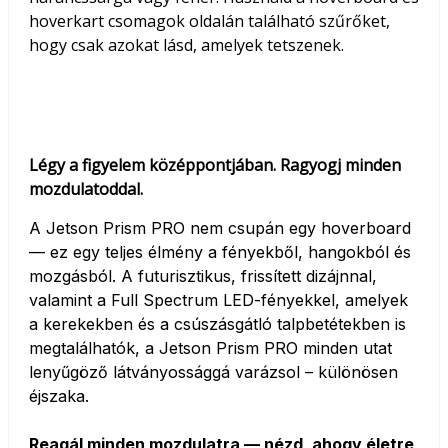
hoverkart csomagok oldalán található szűrőket,
hogy csak azokat lásd, amelyek tetszenek.
Légy a figyelem középpontjában. Ragyogj minden
mozdulatoddal.
A Jetson Prism PRO nem csupán egy hoverboard
— ez egy teljes élmény a fényekből, hangokból és
mozgásból. A futurisztikus, frissített dizájnnal,
valamint a Full Spectrum LED-fényekkel, amelyek
a kerekekben és a csúszásgátló talpbetétekben is
megtalálhatók, a Jetson Prism PRO minden utat
lenyűgöző látványossággá varázsol – különösen
éjszaka.
Reagál minden mozdulatra — nézd, ahogy életre