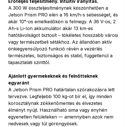
Erőteljes teljesítmény. Intuitív irányítás.
A 300 W összteljesítménynek köszönhetően a
Jetson Prism PRO eléri a 16 km/h-s sebességet, és
akár 10°-os emelkedőkön is felmegy. A 36 V-os, 2
Ah-s Li-Ion akkumulátor akár 13 km-es
hatótávolságot biztosít – tökéletes hosszabb városi
vagy természetbeli sétákhoz. Az állandóan aktív
önkiegyensúlyozó funkció révén a vezérlés
természetes, biztonságos és stabil, függetlenül a
tapasztalati szinttől.
Ajánlott gyermekeknek és felnőtteknek
egyaránt
A Jetson Prism PRO határtalan szórakozásra lett
tervezve. Legfeljebb 100 kg-ot bír el, így minden
korosztálynak zökkenőmentes és élvezetes
élményt nyújt. Használható sima vagy enyhén
egyenetlen felületeken — amennyiben azok nem
nedvesek vagy túl göröngyösek.