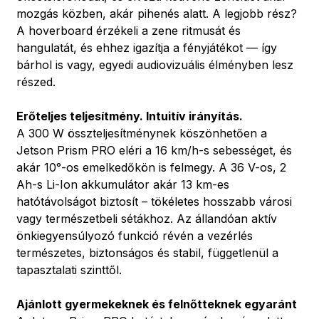
mozgás közben, akár pihenés alatt. A legjobb rész?
A hoverboard érzékeli a zene ritmusát és
hangulatát, és ehhez igazítja a fényjátékot — így
bárhol is vagy, egyedi audiovizuális élményben lesz
részed.
Erőteljes teljesítmény. Intuitív irányítás.
A 300 W összteljesítménynek köszönhetően a
Jetson Prism PRO eléri a 16 km/h-s sebességet, és
akár 10°-os emelkedőkön is felmegy. A 36 V-os, 2
Ah-s Li-Ion akkumulátor akár 13 km-es
hatótávolságot biztosít – tökéletes hosszabb városi
vagy természetbeli sétákhoz. Az állandóan aktív
önkiegyensúlyozó funkció révén a vezérlés
természetes, biztonságos és stabil, függetlenül a
tapasztalati szinttől.
Ajánlott gyermekeknek és felnőtteknek egyaránt