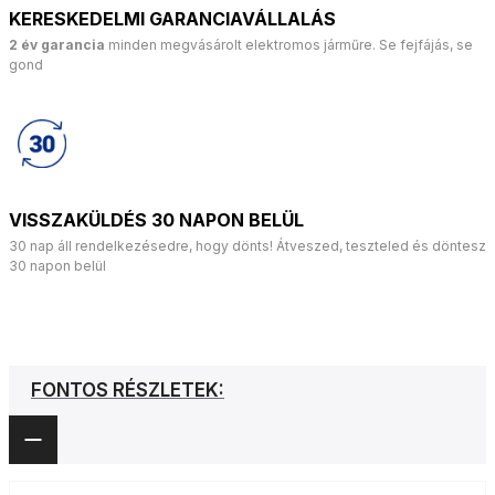
KERESKEDELMI GARANCIAVÁLLALÁS
2 év garancia
minden megvásárolt elektromos járműre. Se fejfájás, se
gond
VISSZAKÜLDÉS 30 NAPON BELÜL
30 nap áll rendelkezésedre, hogy dönts! Átveszed, teszteled és döntesz
30 napon belül
FONTOS RÉSZLETEK: