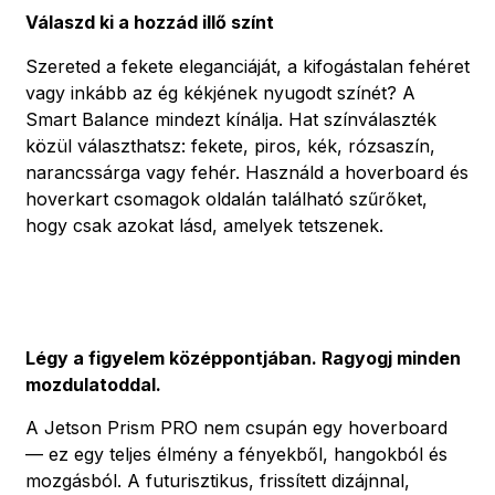
Válaszd ki a hozzád illő színt
Szereted a fekete eleganciáját, a kifogástalan fehéret
vagy inkább az ég kékjének nyugodt színét? A
Smart Balance mindezt kínálja. Hat színválaszték
közül választhatsz: fekete, piros, kék, rózsaszín,
narancssárga vagy fehér. Használd a hoverboard és
hoverkart csomagok oldalán található szűrőket,
hogy csak azokat lásd, amelyek tetszenek.
Légy a figyelem középpontjában. Ragyogj minden
mozdulatoddal.
A Jetson Prism PRO nem csupán egy hoverboard
— ez egy teljes élmény a fényekből, hangokból és
mozgásból. A futurisztikus, frissített dizájnnal,