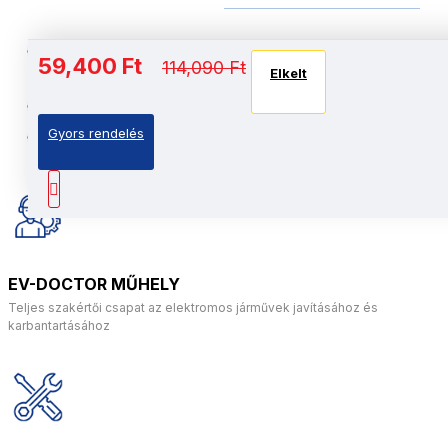
Szuper-Ellenálló: Megerősített
59,400 Ft
114,090 Ft
Elkelt
alumíniumötvözet váz
Intelligens motorok, 2 x 150W, Brushless
Gyors rendelés
UL2272 FW2 tanúsítvánnyal rendelkező jármű
EV-DOCTOR MŰHELY
Teljes szakértői csapat az elektromos járművek javításához és
karbantartásához