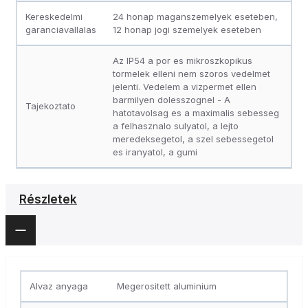
Kereskedelmi
24 honap maganszemelyek eseteben,
garanciavallalas
12 honap jogi szemelyek eseteben
Az IP54 a por es mikroszkopikus
tormelek elleni nem szoros vedelmet
jelenti. Vedelem a vizpermet ellen
barmilyen dolesszognel - A
Tajekoztato
hatotavolsag es a maximalis sebesseg
a felhasznalo sulyatol, a lejto
meredeksegetol, a szel sebessegetol
es iranyatol, a gumi
Részletek
Alvaz anyaga
Megerositett aluminium