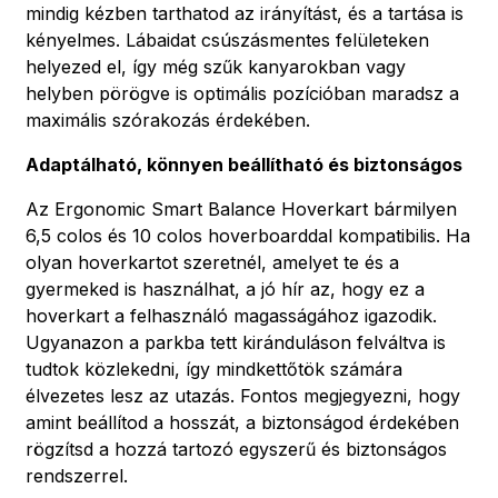
mindig kézben tarthatod az irányítást, és a tartása is
kényelmes. Lábaidat csúszásmentes felületeken
helyezed el, így még szűk kanyarokban vagy
helyben pörögve is optimális pozícióban maradsz a
maximális szórakozás érdekében.
Adaptálható, könnyen beállítható és biztonságos
Az Ergonomic Smart Balance Hoverkart bármilyen
6,5 colos és 10 colos hoverboarddal kompatibilis. Ha
olyan hoverkartot szeretnél, amelyet te és a
gyermeked is használhat, a jó hír az, hogy ez a
hoverkart a felhasználó magasságához igazodik.
Ugyanazon a parkba tett kiránduláson felváltva is
tudtok közlekedni, így mindkettőtök számára
élvezetes lesz az utazás. Fontos megjegyezni, hogy
amint beállítod a hosszát, a biztonságod érdekében
rögzítsd a hozzá tartozó egyszerű és biztonságos
rendszerrel.