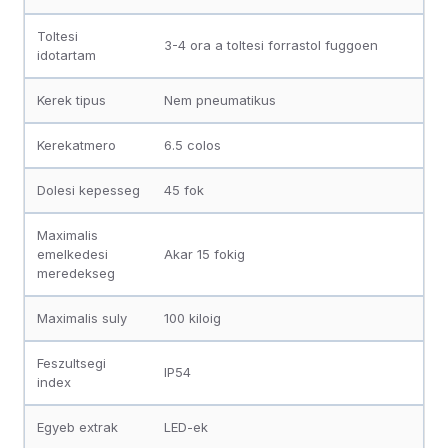
Toltesi
3-4 ora a toltesi forrastol fuggoen
idotartam
Kerek tipus
Nem pneumatikus
Kerekatmero
6.5 colos
Dolesi kepesseg
45 fok
Maximalis
emelkedesi
Akar 15 fokig
meredekseg
Maximalis suly
100 kiloig
Feszultsegi
IP54
index
Egyeb extrak
LED-ek