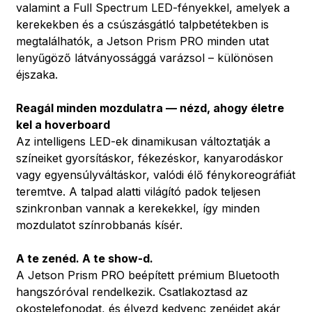
valamint a Full Spectrum LED-fényekkel, amelyek a
kerekekben és a csúszásgátló talpbetétekben is
megtalálhatók, a Jetson Prism PRO minden utat
lenyűgöző látványossággá varázsol – különösen
éjszaka.
Reagál minden mozdulatra — nézd, ahogy életre
kel a hoverboard
Az intelligens LED-ek dinamikusan változtatják a
színeiket gyorsításkor, fékezéskor, kanyarodáskor
vagy egyensúlyváltáskor, valódi élő fénykoreográfiát
teremtve. A talpad alatti világító padok teljesen
szinkronban vannak a kerekekkel, így minden
mozdulatot színrobbanás kísér.
A te zenéd. A te show-d.
A Jetson Prism PRO beépített prémium Bluetooth
hangszóróval rendelkezik. Csatlakoztasd az
okostelefonodat, és élvezd kedvenc zenéidet akár