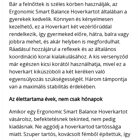
Bár a felnőttek is széles körben használják, az
Ergonomic Smart Balance Hoverkartot általában a
gyerekek kedvelik. Könnyen és kényelmesen
kezelhető, ez a Hoverkart két vezérlőrúddal
rendelkezik, így gyermeked előre, hátra, balra vagy
jobbra mehet, és akár helyben is megfordulhat.
Ráadásul hozzájárul a reflexek és az általános
koordináció korai kialakulásához. A kis versenyződ
már egészen kicsi korától használhatja, mivel ez a
hoverkart kiküszöböli a két keréken való
egyensúlyozás szükségességét. Három támpontja
van a maximális stabilitás érdekében.
Az élettartama évek, nem csak hónapok
Amikor egy Ergonomic Smart Balance Hoverkartot
vásárolsz, befektetésnek tekinted, nem pedig
kiadásnak. Ne aggódj a hoverkartod tartóssága
miatt. Szuper tartós, kovácsolt fémből építettük, így