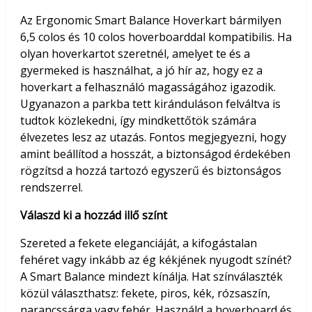
Az Ergonomic Smart Balance Hoverkart bármilyen
6,5 colos és 10 colos hoverboarddal kompatibilis. Ha
olyan hoverkartot szeretnél, amelyet te és a
gyermeked is használhat, a jó hír az, hogy ez a
hoverkart a felhasználó magasságához igazodik.
Ugyanazon a parkba tett kiránduláson felváltva is
tudtok közlekedni, így mindkettőtök számára
élvezetes lesz az utazás. Fontos megjegyezni, hogy
amint beállítod a hosszát, a biztonságod érdekében
rögzítsd a hozzá tartozó egyszerű és biztonságos
rendszerrel.
Válaszd ki a hozzád illő színt
Szereted a fekete eleganciáját, a kifogástalan
fehéret vagy inkább az ég kékjének nyugodt színét?
A Smart Balance mindezt kínálja. Hat színválaszték
közül választhatsz: fekete, piros, kék, rózsaszín,
narancssárga vagy fehér. Használd a hoverboard és