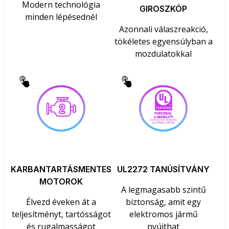
Modern technológia
GIROSZKÓP
minden lépésednél
Azonnali válaszreakció,
tökéletes egyensúlyban a
mozdulatokkal
KARBANTARTÁSMENTES
UL2272 TANÚSÍTVÁNY
MOTOROK
A legmagasabb szintű
Élvezd éveken át a
biztonság, amit egy
teljesítményt, tartósságot
elektromos jármű
és rugalmasságot
nyújthat