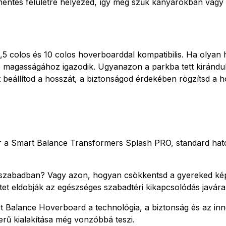
smentes felületre helyezed, így még szűk kanyarokban vagy
 colos és 10 colos hoverboarddal kompatibilis. Ha olyan h
ló magasságához igazodik. Ugyanazon a parkba tett kirándul
 beállítod a hosszát, a biztonságod érdekében rögzítsd a 
 a Smart Balance Transformers Splash PRO, standard hatót
 szabadban? Vagy azon, hogyan csökkentsd a gyereked képer
tet eldobják az egészséges szabadtéri kikapcsolódás javára
Balance Hoverboard a technológia, a biztonság és az inno
rű kialakítása még vonzóbbá teszi.