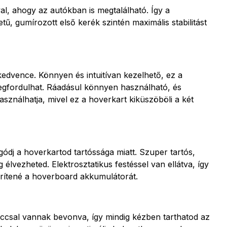
al, ahogy az autókban is megtalálható. Így a
 gumírozott első kerék szintén maximális stabilitást
edvence. Könnyen és intuitívan kezelhető, ez a
megfordulhat. Ráadásul könnyen használható, és
asználhatja, mivel ez a hoverkart kiküszöböli a két
dj a hoverkartod tartóssága miatt. Szuper tartós,
lvezheted. Elektrosztatikus festéssel van ellátva, így
rítené a hoverboard akkumulátorát.
accsal vannak bevonva, így mindig kézben tarthatod az