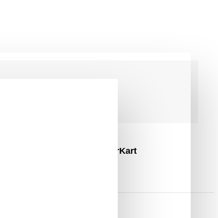
d Hatótávolság, Fekete HoverKart