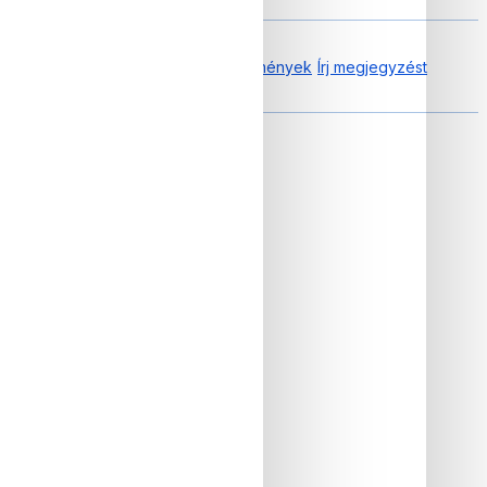
0.00 tól től 0 Vélemények
Írj megjegyzést
sített alumíniumötvözet váz