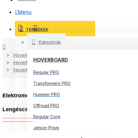
Menu
TERMÉKEK
Kategóriák
Hoverboard Kart
HOVERBOARD
Hoverboard
Hoverboard Kart
Regular PRO
Transformers PRO
Hummer PRO
Elektromos Hoverboard GoKart Szett Lengéscsillap
Offroad PRO
Lengéscsillapítókkal, Smart Balance
Regular Core
Jetson Prism