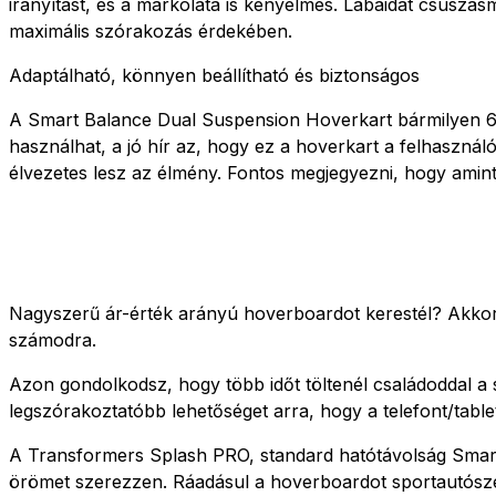
irányítást, és a markolata is kényelmes. Lábaidat csúszá
maximális szórakozás érdekében.
Adaptálható, könnyen beállítható és biztonságos
A Smart Balance Dual Suspension Hoverkart bármilyen 6,5
használhat, a jó hír az, hogy ez a hoverkart a felhaszná
élvezetes lesz az élmény. Fontos megjegyezni, hogy amint
Nagyszerű ár-érték arányú hoverboardot kerestél? Akkor
számodra.
Azon gondolkodsz, hogy több időt töltenél családoddal a
legszórakoztatóbb lehetőséget arra, hogy a telefont/table
A Transformers Splash PRO, standard hatótávolság Smart 
örömet szerezzen. Ráadásul a hoverboardot sportautósze