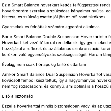
Ez a Smart Balance hoverkart kettős felfüggesztési rendsz
hoverboardra szerelve a szükséges kényelmet nyújtja, egy
biztosít, és szükség esetén jól jön az off-road túrákhoz.
Gyermekek és felnőttek számára egyaránt alkalmas
Bár a Smart Balance Double Suspension Hoverkartot a feln
Hoverkart két vezérlőkarral rendelkezik, így gyermeked e
hozzájárul a reflexek és az általános szinkronizáció korai
keréken való egyensúlyozás szükségességét. Három támpon
Évekig, nem csak hónapokig tartó élettartam
Amikor Smart Balance Dual Suspension Hoverkartot vásáro
kovácsolt fémből készítettük, így a hagyományos hoverkart
nem fog rozsdásodni, és könnyű, ami optimális a hosszú
Első a biztonság
Ezzel a hoverkarttal mindig biztonságban vagy, és az ut