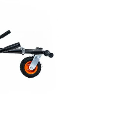
Model:
5407010419016
135,690 Ft
Elkelt
Gyors rendelés
Szuper tartós: Megerő