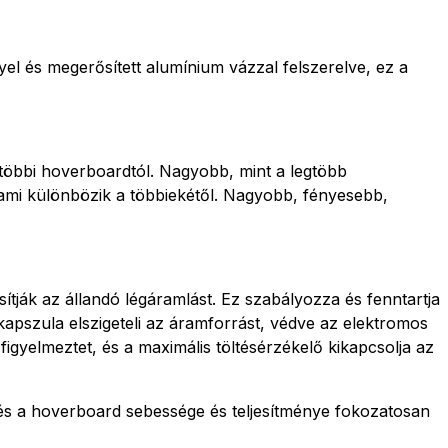
yel és megerősített alumínium vázzal felszerelve, ez a
többi hoverboardtól. Nagyobb, mint a legtöbb
 ami különbözik a többiekétől. Nagyobb, fényesebb,
ítják az állandó légáramlást. Ez szabályozza és fenntartja
apszula elszigeteli az áramforrást, védve az elektromos
figyelmeztet, és a maximális töltésérzékelő kikapcsolja az
és a hoverboard sebessége és teljesítménye fokozatosan