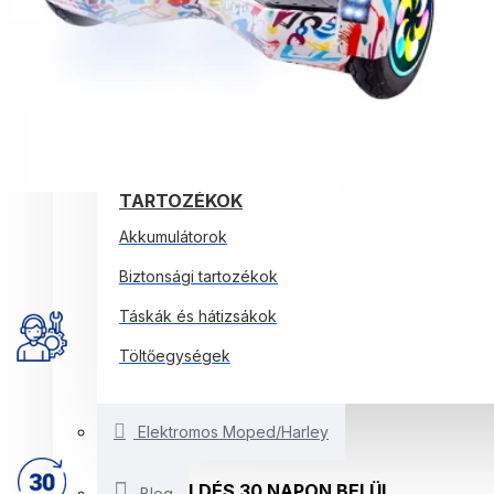
ELEKTROMOS ROLLEREK
ELEKTROMOS KERÉKPÁROK
EGYÉB SMARTBALANCE
ELEKTROMOS JÁRMŰVEK
TARTOZÉKOK
Akkumulátorok
Biztonsági tartozékok
Táskák és hátizsákok
EV-DOCTOR MŰHELY
Töltőegységek
Teljes szakértői csapat az elektromos járművek javításához 
Elektromos Moped/Harley
VISSZAKÜLDÉS 30 NAPON BELÜL
Blog