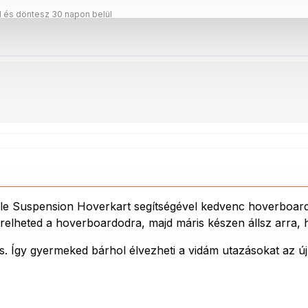
d és döntesz 30 napon belül
 Suspension Hoverkart segítségével kedvenc hoverboardodat
zerelheted a hoverboardodra, majd máris készen állsz arra,
. Így gyermeked bárhol élvezheti a vidám utazásokat az új 