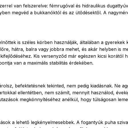
errel van felszerelve: fémrugóval és hidraulikus dugattyúv
ben megvéd a bukkanóktól és az ütődésektől. A nagyméretű,
őttek is széles körben használják, általában a gyerekek k
lőre, hátra, balra vagy jobbra mehet, és akár helyben is 
 kifejlődéséhez. Kis versenyződ már egészen kicsi korától h
tja van a maximális stabilitás érdekében.
lsz, befektetésnek tekinted, nem pedig kiadásnak. Ne aggó
okkal ellentétben, nem számít, mennyit használod, évekig é
 utazások megkönnyítéséhez anélkül, hogy túlságosan leme
azások a lehető legkényelmesebbek. A fogantyúk puha sziv