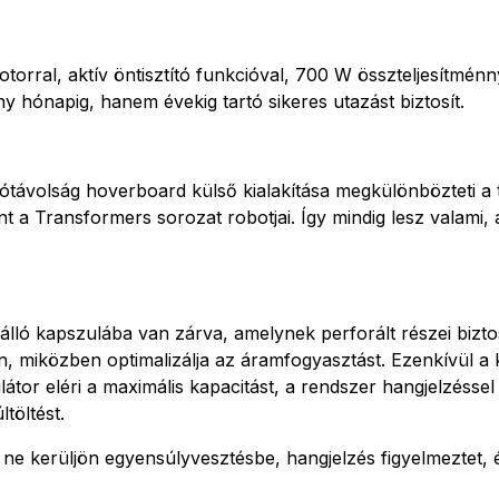
torral, aktív öntisztító funkcióval, 700 W összteljesítménn
hónapig, hanem évekig tartó sikeres utazást biztosít.
távolság hoverboard külső kialakítása megkülönbözteti a 
 a Transformers sorozat robotjai. Így mindig lesz valami,
álló kapszulába van zárva, amelynek perforált részei biztos
, miközben optimalizálja az áramfogyasztást. Ezenkívül a k
tor eléri a maximális kapacitást, a rendszer hangjelzéssel 
töltést.
 kerüljön egyensúlyvesztésbe, hangjelzés figyelmeztet, 