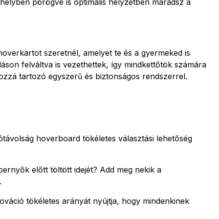
 helyben pörögve is optimális helyzetben maradsz a
overkartot szeretnél, amelyet te és a gyermeked is
áson felváltva is vezethettek, így mindkettőtök számára
hozzá tartozó egyszerű és biztonságos rendszerrel.
ávolság hoverboard tökéletes választási lehetőség
nyők előtt töltött idejét? Add meg nekik a
.
váció tökéletes arányát nyújtja, hogy mindenkinek