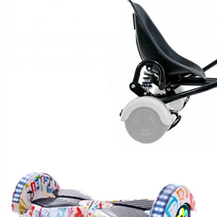
Hoverboard Kart
Hoverboard Üléssel
ELEKTROMOS JÁRMŰVEK
Városi Elektromos Járművek
Nagy Teherszállító Járművek
Városi Mobilitási Robogó
ELEKTROMOS ROBOGÓK
Moped/Elektromos Harley
Horwin Robogók
Gowow Motorkerékpárok
Sur-Ron Motorkerékpárok