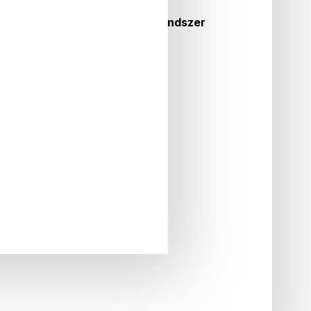
élküli motorok
egyensúly: Kettős giroszkóprendszer
LALÁS
mos járműre. Se fejfájás, se gond