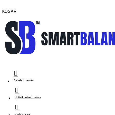
KOSÁR
Bejelentkezés
Új fiók létrehozása
Kedvencek