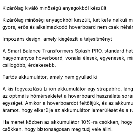
Kizárólag kiváló minőségű anyagokból készült
Kizárólag minőségi anyagokból készült, két kefe nélküli mo
gyors, erős és alkalmazkodó hoverboard nem csak néhány 
Impozáns design, amely kiegészíti a teljesítményt
A Smart Balance Transformers Splash PRO, standard ható
hagyományos hoverboard, vonalai élesek, egyenesek, mint
csillogóbb, érdekesebb.
Tartós akkumulátor, amely nem gyullad ki
A kis fogyasztású Li-ion akkumulátor egy strapabíró, láng
az optimális hőmérsékletet a hoverboard használata során
egységet. Amikor a hoverboardot feltöltjük, és az akkumulá
áramot, hogy elkerülje az akkumulátor lemerülését és a túl
Ha menet közben az akkumulátor 10%-ra csökken, hogy ne
csökken, hogy biztonságosan meg tudj vele állni.