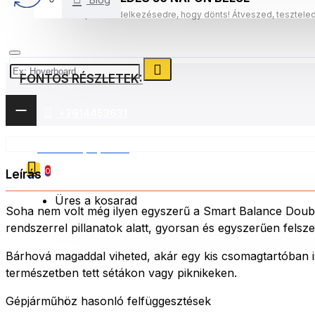
30 nap áll rendelkezésedre, hogy dönts! Átveszed, tesztele
FONTOS RÉSZLETEK:
+3614453631
0 Termék(ek) - 0 Ft
0
Leírás
Üres a kosarad
Soha nem volt még ilyen egyszerű a Smart Balance Double
rendszerrel pillanatok alatt, gyorsan és egyszerűen fels
Bárhová magaddal viheted, akár egy kis csomagtartóban is
természetben tett sétákon vagy piknikeken.
Gépjárműhöz hasonló felfüggesztések