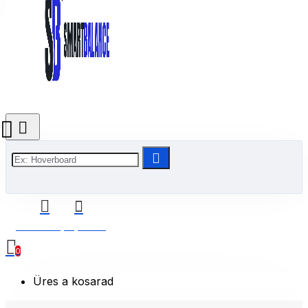
0 Termék(ek) - 0 Ft
0
Üres a kosarad