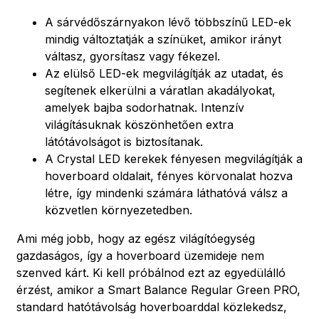
A sárvédőszárnyakon lévő többszínű LED-ek
mindig változtatják a színüket, amikor irányt
váltasz, gyorsítasz vagy fékezel.
Az elülső LED-ek megvilágítják az utadat, és
segítenek elkerülni a váratlan akadályokat,
amelyek bajba sodorhatnak. Intenzív
világításuknak köszönhetően extra
látótávolságot is biztosítanak.
A Crystal LED kerekek fényesen megvilágítják a
hoverboard oldalait, fényes körvonalat hozva
létre, így mindenki számára láthatóvá válsz a
közvetlen környezetedben.
Ami még jobb, hogy az egész világítóegység
gazdaságos, így a hoverboard üzemideje nem
szenved kárt. Ki kell próbálnod ezt az egyedülálló
érzést, amikor a Smart Balance Regular Green PRO,
standard hatótávolság hoverboarddal közlekedsz,