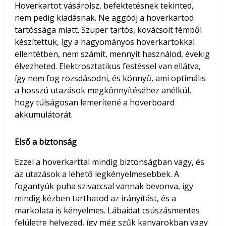
Hoverkartot vásárolsz, befektetésnek tekinted,
nem pedig kiadásnak. Ne aggódj a hoverkartod
tartóssága miatt. Szuper tartós, kovácsolt fémből
készítettük, így a hagyományos hoverkartokkal
ellentétben, nem számít, mennyit használod, évekig
élvezheted. Elektrosztatikus festéssel van ellátva,
így nem fog rozsdásodni, és könnyű, ami optimális
a hosszú utazások megkönnyítéséhez anélkül,
hogy túlságosan lemerítené a hoverboard
akkumulátorát.
Első a biztonság
Ezzel a hoverkarttal mindig biztonságban vagy, és
az utazások a lehető legkényelmesebbek. A
fogantyúk puha szivaccsal vannak bevonva, így
mindig kézben tarthatod az irányítást, és a
markolata is kényelmes. Lábaidat csúszásmentes
felületre helyezed, így még szűk kanyarokban vagy