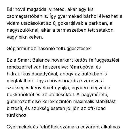
Bárhová magaddal viheted, akár egy kis
csomagtartóban is. Így gyermeked bárhol élvezheti a
vidám utazásokat az új gokartjával: a parkban, a
nagyszülőknél, akár a természetben tett sétákon
vagy piknikeken.
Gépjárműhöz hasonló felfüggesztések
Ez a Smart Balance hoverkart kettős felfüggesztési
rendszerrel van felszerelve: fémrugóval és
hidraulikus dugattyúval, ahogy az autókban is
megtalálható. Így a hoverboardra szerelve a
szükséges kényelmet nyújtja, egyben megvéd a
bukkanóktól és az ütődésektől. A nagyméretű,
gumírozott első kerék szintén maximális stabilitást
biztosít, és szükség esetén jól jön az off-road
túrákhoz.
Gyermekek és felnőttek számára egyaránt alkalmas