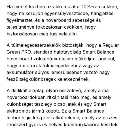
Ha menet közben az akkumulátor 10%-ra csökken,
hogy ne kerüljön egyensúlyvesztésbe, hangjelzés
figyelmeztet, és a hoverboard sebessége és
teljesítménye fokozatosan csökken, hogy
biztonságosan meg tudj vele állni.
A túlmelegedésérzékelők biztosítják, hogy a Regular
Green PRO, standard hatótávolság Smart Balance
hoverboard zökkenőmentesen működjön, anélkül,
hogy a motorok túlmelegedéséhez vagy az
akkumulátor súlyos lemerüléséhez vezető nagy
feszültségkülönbségek keletkeznének.
A dedikált alaplap olyan összetevő, amely a mai
hoverboardokban ritkán található meg, és amely
különbséget tesz egy olcsó játék és egy Smart
elektromos jármű között. Ez a Smart Balance
technológia központi alkotóeleme, amely az összes
rendszert gyors és helyes kommunikációra készteti.