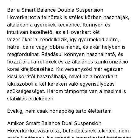
Bár a Smart Balance Double Suspension
Hoverkartot a felnőttek is széles körben használják,
általában a gyerekek kedvence. Könnyen és
intuitívan kezelhető, ez a Hoverkart két
vezérlőkarral rendelkezik, így gyermeked előre,
hátra, balra vagy jobbra mehet, és akár helyben is
megfordulhat. Ráadásul könnyen használható, és
hozzájárul a reflexek és az általános szinkronizáció
korai kifejlődéséhez. Kis versenyződ már egészen
kicsi korától használhatja, mivel ez a hoverkart
kiküszöböli a két keréken való egyensúlyozás
szükségességét. Három támpontja van a maximális
stabilitás érdekében.
Évekig, nem csak hónapokig tartó élettartam
Amikor Smart Balance Dual Suspension
Hoverkartot vásárolsz, befektetésnek tekinted, nem
pedig kiadásnak. Ne aggódj a hoverkartod tartóssága