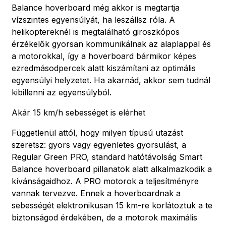
Balance hoverboard még akkor is megtartja
vízszintes egyensúlyát, ha leszállsz róla. A
helikoptereknél is megtalálható giroszkópos
érzékelők gyorsan kommunikálnak az alaplappal és
a motorokkal, így a hoverboard bármikor képes
ezredmásodpercek alatt kiszámítani az optimális
egyensúlyi helyzetet. Ha akarnád, akkor sem tudnál
kibillenni az egyensúlyból.
Akár 15 km/h sebességet is elérhet
Függetlenül attól, hogy milyen típusú utazást
szeretsz: gyors vagy egyenletes gyorsulást, a
Regular Green PRO, standard hatótávolság Smart
Balance hoverboard pillanatok alatt alkalmazkodik a
kívánságaidhoz. A PRO motorok a teljesítményre
vannak tervezve. Ennek a hoverboardnak a
sebességét elektronikusan 15 km-re korlátoztuk a te
biztonságod érdekében, de a motorok maximális