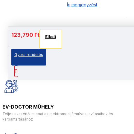
Írj megjegyzést
Szuper tartós: Megerősített
123,790 Ft
Elkelt
alumíniumötvözet váz
Erőteljes: 700W kefe nélküli motorok
Gyors rendelés
Azonnali automatikus egyensúly: Kettős
giroszkóprendszer
EV-DOCTOR MŰHELY
Teljes szakértői csapat az elektromos járművek javításához és
karbantartásához