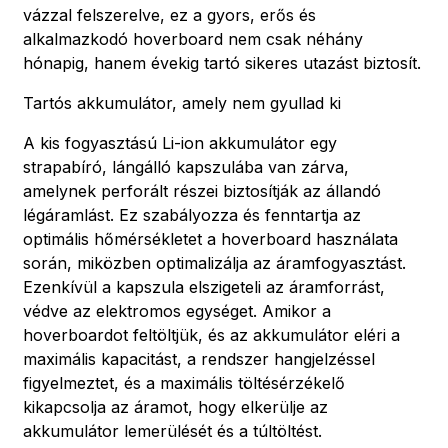
vázzal felszerelve, ez a gyors, erős és
alkalmazkodó hoverboard nem csak néhány
hónapig, hanem évekig tartó sikeres utazást biztosít.
Tartós akkumulátor, amely nem gyullad ki
A kis fogyasztású Li-ion akkumulátor egy
strapabíró, lángálló kapszulába van zárva,
amelynek perforált részei biztosítják az állandó
légáramlást. Ez szabályozza és fenntartja az
optimális hőmérsékletet a hoverboard használata
során, miközben optimalizálja az áramfogyasztást.
Ezenkívül a kapszula elszigeteli az áramforrást,
védve az elektromos egységet. Amikor a
hoverboardot feltöltjük, és az akkumulátor eléri a
maximális kapacitást, a rendszer hangjelzéssel
figyelmeztet, és a maximális töltésérzékelő
kikapcsolja az áramot, hogy elkerülje az
akkumulátor lemerülését és a túltöltést.