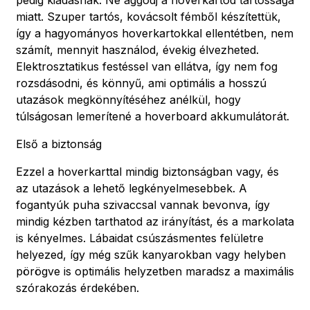
miatt. Szuper tartós, kovácsolt fémből készítettük,
így a hagyományos hoverkartokkal ellentétben, nem
számít, mennyit használod, évekig élvezheted.
Elektrosztatikus festéssel van ellátva, így nem fog
rozsdásodni, és könnyű, ami optimális a hosszú
utazások megkönnyítéséhez anélkül, hogy
túlságosan lemerítené a hoverboard akkumulátorát.
Első a biztonság
Ezzel a hoverkarttal mindig biztonságban vagy, és
az utazások a lehető legkényelmesebbek. A
fogantyúk puha szivaccsal vannak bevonva, így
mindig kézben tarthatod az irányítást, és a markolata
is kényelmes. Lábaidat csúszásmentes felületre
helyezed, így még szűk kanyarokban vagy helyben
pörögve is optimális helyzetben maradsz a maximális
szórakozás érdekében.