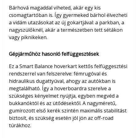
Bárhová magaddal viheted, akár egy kis
csomagtartóban is. Így gyermeked bárhol élvezheti
a vidám utazásokat az új gokartjával: a parkban, a
nagyszülőknél, akár a természetben tett sétákon
vagy piknikeken.
Gépjárműhöz hasonló felfüggesztések
Ez a Smart Balance hoverkart kettős felfüggesztési
rendszerrel van felszerelve: fémrugóval és
hidraulikus dugattyúval, ahogy az autókban is
megtalálható. Így a hoverboardra szerelve a
szükséges kényelmet nyújtja, egyben megvéd a
bukkanóktól és az ütődésektől. A nagyméretű,
gumírozott első kerék szintén maximális stabilitást
biztosít, és szükség esetén jól jön az off-road
túrákhoz.