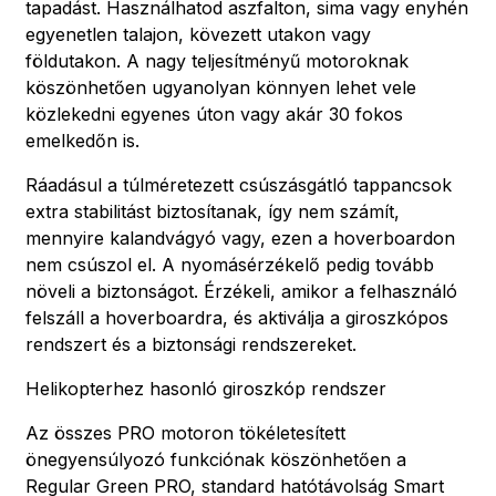
tapadást. Használhatod aszfalton, sima vagy enyhén
egyenetlen talajon, kövezett utakon vagy
földutakon. A nagy teljesítményű motoroknak
köszönhetően ugyanolyan könnyen lehet vele
közlekedni egyenes úton vagy akár 30 fokos
emelkedőn is.
Ráadásul a túlméretezett csúszásgátló tappancsok
extra stabilitást biztosítanak, így nem számít,
mennyire kalandvágyó vagy, ezen a hoverboardon
nem csúszol el. A nyomásérzékelő pedig tovább
növeli a biztonságot. Érzékeli, amikor a felhasználó
felszáll a hoverboardra, és aktiválja a giroszkópos
rendszert és a biztonsági rendszereket.
Helikopterhez hasonló giroszkóp rendszer
Az összes PRO motoron tökéletesített
önegyensúlyozó funkciónak köszönhetően a
Regular Green PRO, standard hatótávolság Smart