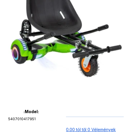
Model:
5407010417951
0.00 tól től 0 Vélemények