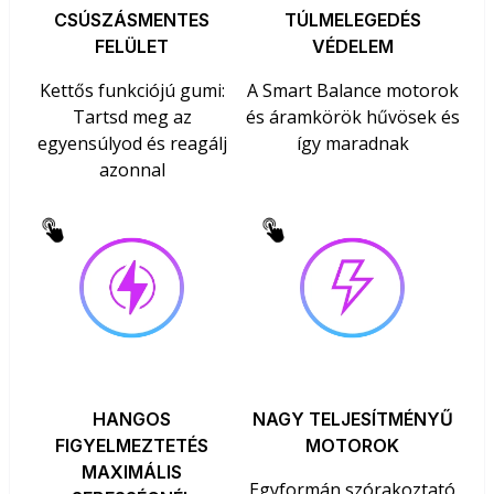
CSÚSZÁSMENTES
TÚLMELEGEDÉS
FELÜLET
VÉDELEM
Kettős funkciójú gumi:
A Smart Balance motorok
Tartsd meg az
és áramkörök hűvösek és
egyensúlyod és reagálj
így maradnak
azonnal
HANGOS
NAGY TELJESÍTMÉNYŰ
FIGYELMEZTETÉS
MOTOROK
MAXIMÁLIS
Egyformán szórakoztató