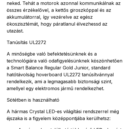
neked. Tehát a motorok azonnal kommunikálnak az
összes érzékelővel, a kettős giroszkóppal és az
akkumulátorral, így vezérelve az egész
ökoszisztémát, hogy páratlanul élvezhessd az
utazást.
Tanúsítás UL2272
A minőségbe való befektetésünknek és a
technológiára való odafigyelésünknek köszönhetően
a Smart Balance Regular Gold Junior, standard
hatótávolság hoverboard UL2272 tanúsítvánnyal
rendelkezik, ami a legmagasabb biztonsági szint,
amellyel egy elektromos jármű rendelkezhet.
Sötétben is használható
A hármas Crystal LED-es világítási rendszerrel még
éjszaka is a figyelem középpontjába kerülhetsz: