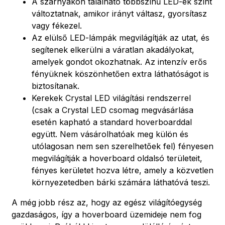
A szárnyakon található többszínű LED-ek színt
változtatnak, amikor irányt váltasz, gyorsítasz
vagy fékezel.
Az elülső LED-lámpák megvilágítják az utat, és
segítenek elkerülni a váratlan akadályokat,
amelyek gondot okozhatnak. Az intenzív erős
fényüknek köszönhetően extra láthatóságot is
biztosítanak.
Kerekek Crystal LED világítási rendszerrel
(csak a Crystal LED csomag megvásárlása
esetén kapható a standard hoverboarddal
együtt. Nem vásárolhatóak meg külön és
utólagosan nem sen szerelhetőek fel) fényesen
megvilágítják a hoverboard oldalsó területeit,
fényes kerületet hozva létre, amely a közvetlen
környezetedben bárki számára láthatóvá teszi.
A még jobb rész az, hogy az egész világítóegység
gazdaságos, így a hoverboard üzemideje nem fog