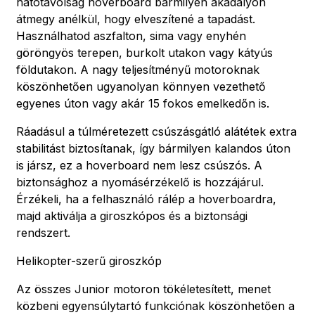
hatótávolság hoverboard bármilyen akadályon
átmegy anélkül, hogy elveszítené a tapadást.
Használhatod aszfalton, sima vagy enyhén
göröngyös terepen, burkolt utakon vagy kátyús
földutakon. A nagy teljesítményű motoroknak
köszönhetően ugyanolyan könnyen vezethető
egyenes úton vagy akár 15 fokos emelkedőn is.
Ráadásul a túlméretezett csúszásgátló alátétek extra
stabilitást biztosítanak, így bármilyen kalandos úton
is jársz, ez a hoverboard nem lesz csúszós. A
biztonsághoz a nyomásérzékelő is hozzájárul.
Érzékeli, ha a felhasználó rálép a hoverboardra,
majd aktiválja a giroszkópos és a biztonsági
rendszert.
Helikopter-szerű giroszkóp
Az összes Junior motoron tökéletesített, menet
közbeni egyensúlytartó funkciónak köszönhetően a