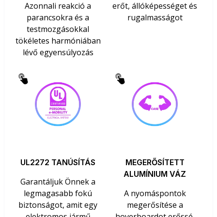
Azonnali reakció a
erőt, állóképességet és
parancsokra és a
rugalmasságot
testmozgásokkal
tökéletes harmóniában
lévő egyensúlyozás
UL2272 TANÚSÍTÁS
MEGERŐSÍTETT
ALUMÍNIUM VÁZ
Garantáljuk Önnek a
legmagasabb fokú
A nyomáspontok
biztonságot, amit egy
megerősítése a
elektromos jármű
hoverboardot erőssé,