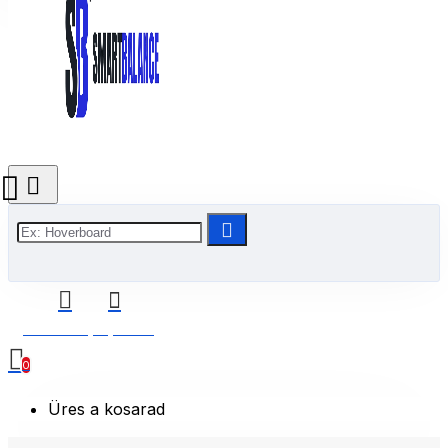
0 Termék(ek) - 0 Ft
0
Üres a kosarad