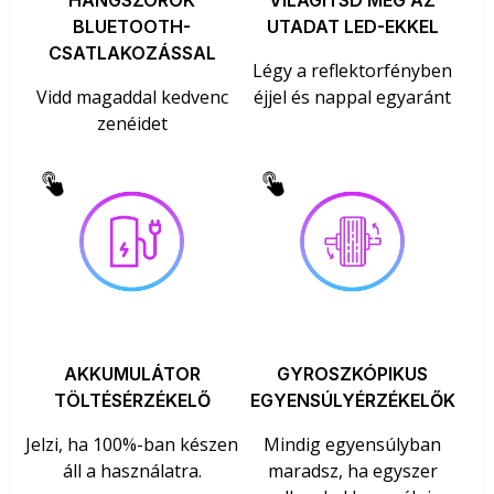
HANGSZÓRÓK
VILÁGÍTSD MEG AZ
BLUETOOTH-
UTADAT LED-EKKEL
CSATLAKOZÁSSAL
Légy a reflektorfényben
Vidd magaddal kedvenc
éjjel és nappal egyaránt
zenéidet
AKKUMULÁTOR
GYROSZKÓPIKUS
TÖLTÉSÉRZÉKELŐ
EGYENSÚLYÉRZÉKELŐK
Jelzi, ha 100%-ban készen
Mindig egyensúlyban
áll a használatra.
maradsz, ha egyszer