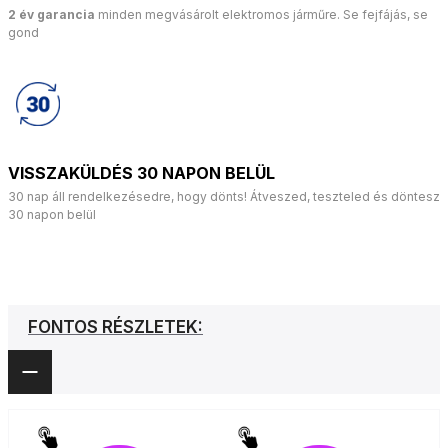
2 év garancia
minden megvásárolt elektromos járműre. Se fejfájás, se
gond
VISSZAKÜLDÉS 30 NAPON BELÜL
30 nap áll rendelkezésedre, hogy dönts! Átveszed, teszteled és döntesz
30 napon belül
FONTOS RÉSZLETEK: