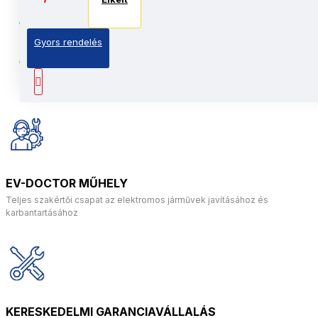
alumíniumötvözet váz
Tökéletes gyerekeknek: Kefe nélküli motorok,
Gyors rendelés
400W
Intelligens technológia: Alaplap független
áramkörökkel
EV-DOCTOR MŰHELY
Teljes szakértői csapat az elektromos járművek javításához és
karbantartásához
KERESKEDELMI GARANCIAVÁLLALÁS