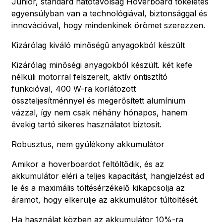
Junior, standard hatótávolság Hoverboard tökéletes
egyensúlyban van a technológiával, biztonsággal és
innovációval, hogy mindenkinek örömet szerezzen.
Kizárólag kiváló minőségű anyagokból készült
Kizárólag minőségi anyagokból készült. két kefe
nélküli motorral felszerelt, aktív öntisztító
funkcióval, 400 W-ra korlátozott
összteljesítménnyel és megerősített alumínium
vázzal, így nem csak néhány hónapos, hanem
évekig tartó sikeres használatot biztosít.
Robusztus, nem gyúlékony akkumulátor
Amikor a hoverboardot feltöltődik, és az
akkumulátor eléri a teljes kapacitást, hangjelzést ad
le és a maximális töltésérzékelő kikapcsolja az
áramot, hogy elkerülje az akkumulátor túltöltését.
Ha használat közben az akkumulátor 10%-ra