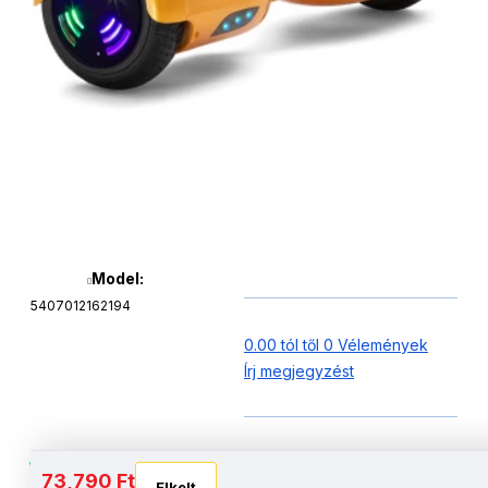
Model:
5407012162194
0.00 tól től 0 Vélemények
Írj megjegyzést
Szuper tartós: Megerősített
73,790 Ft
Elkelt