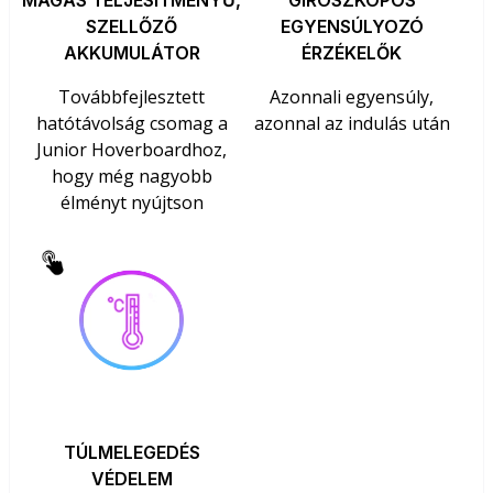
MAGAS TELJESÍTMÉNYŰ,
GIROSZKÓPOS
SZELLŐZŐ
EGYENSÚLYOZÓ
AKKUMULÁTOR
ÉRZÉKELŐK
Továbbfejlesztett
Azonnali egyensúly,
hatótávolság csomag a
azonnal az indulás után
Junior Hoverboardhoz,
hogy még nagyobb
élményt nyújtson
TÚLMELEGEDÉS
VÉDELEM