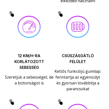
elkezded használni
12 KM/H-RA
CSÚSZÁSGÁTLÓ
KORLÁTOZOTT
FELÜLET
SEBESSÉG
Kettős funkciójú gumilap:
Szeretjük a sebességet, de
fenntartja az egyensúlyt
a biztonságot is
és gyorsan továbbítja a
parancsokat