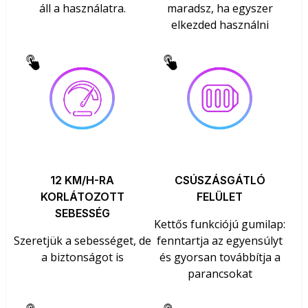
áll a használatra.
maradsz, ha egyszer
elkezded használni
12 KM/H-RA
CSÚSZÁSGÁTLÓ
KORLÁTOZOTT
FELÜLET
SEBESSÉG
Kettős funkciójú gumilap:
Szeretjük a sebességet, de
fenntartja az egyensúlyt
a biztonságot is
és gyorsan továbbítja a
parancsokat