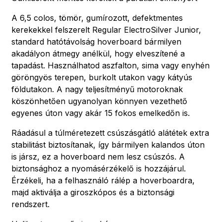
A 6,5 colos, tömör, gumírozott, defektmentes
kerekekkel felszerelt Regular ElectroSilver Junior,
standard hatótávolság hoverboard bármilyen
akadályon átmegy anélkül, hogy elveszítené a
tapadást. Használhatod aszfalton, sima vagy enyhén
göröngyös terepen, burkolt utakon vagy kátyús
földutakon. A nagy teljesítményű motoroknak
köszönhetően ugyanolyan könnyen vezethető
egyenes úton vagy akár 15 fokos emelkedőn is.
Ráadásul a túlméretezett csúszásgátló alátétek extra
stabilitást biztosítanak, így bármilyen kalandos úton
is jársz, ez a hoverboard nem lesz csúszós. A
biztonsághoz a nyomásérzékelő is hozzájárul.
Érzékeli, ha a felhasználó rálép a hoverboardra,
majd aktiválja a giroszkópos és a biztonsági
rendszert.