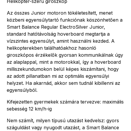
Helikopter-szerű giroszkóp
Az összes Junior motoron tökéletesített, menet
közbeni egyensúlytartó funkciónak köszönhetően a
Smart Balance Regular ElectroSilver Junior,
standard hatótávolság hoverboard megtartja a
vízszintes egyensúlyt, amint használni kezded. A
helikopterekben találhatóakhoz hasonló
giroszkópos érzékelők gyorsan kommunikálnak úgy
az alaplappal, mint a motorokkal, így a hoverboard
milliszekundumokon belül képes kiszámítani, hogy
az adott pillanatban mi az optimális egyensúlyi
helyzet. Ha akarnád, akkor sem tudnál kibillenni az
egyensúlyból.
Kifejezetten gyermekek számára tervezve: maximális
sebesség 12 km/h-ig
Nem számít, milyen típusú utazást kedvelsz: gyors
száguldást vagy nyugodt utazást, a Smart Balance