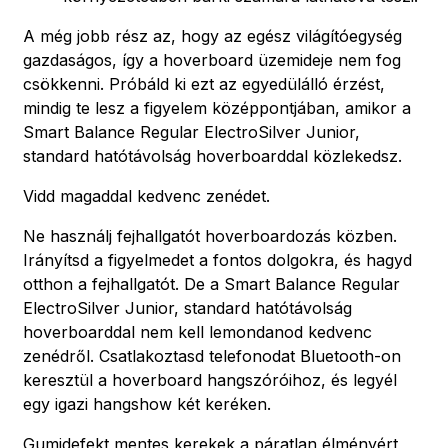
A még jobb rész az, hogy az egész világítóegység
gazdaságos, így a hoverboard üzemideje nem fog
csökkenni. Próbáld ki ezt az egyedülálló érzést,
mindig te lesz a figyelem középpontjában, amikor a
Smart Balance Regular ElectroSilver Junior,
standard hatótávolság hoverboarddal közlekedsz.
Vidd magaddal kedvenc zenédet.
Ne használj fejhallgatót hoverboardozás közben.
Irányítsd a figyelmedet a fontos dolgokra, és hagyd
otthon a fejhallgatót. De a Smart Balance Regular
ElectroSilver Junior, standard hatótávolság
hoverboarddal nem kell lemondanod kedvenc
zenédről. Csatlakoztasd telefonodat Bluetooth-on
keresztül a hoverboard hangszóróihoz, és legyél
egy igazi hangshow két keréken.
Gumidefekt mentes kerekek a páratlan élményért