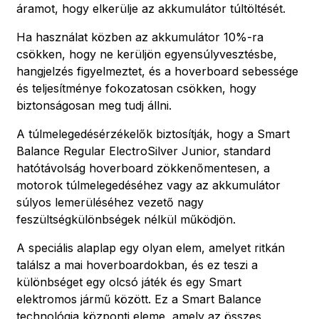
áramot, hogy elkerülje az akkumulátor túltöltését.
Ha használat közben az akkumulátor 10%-ra
csökken, hogy ne kerüljön egyensúlyvesztésbe,
hangjelzés figyelmeztet, és a hoverboard sebessége
és teljesítménye fokozatosan csökken, hogy
biztonságosan meg tudj állni.
A túlmelegedésérzékelők biztosítják, hogy a Smart
Balance Regular ElectroSilver Junior, standard
hatótávolság hoverboard zökkenőmentesen, a
motorok túlmelegedéséhez vagy az akkumulátor
súlyos lemerüléséhez vezető nagy
feszültségkülönbségek nélkül működjön.
A speciális alaplap egy olyan elem, amelyet ritkán
találsz a mai hoverboardokban, és ez teszi a
különbséget egy olcsó játék és egy Smart
elektromos jármű között. Ez a Smart Balance
technológia központi eleme, amely az összes