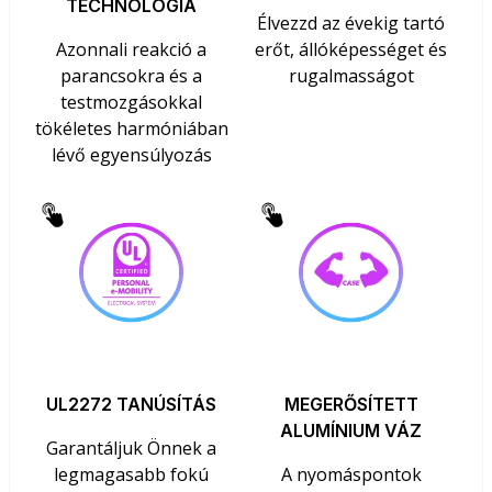
TECHNOLÓGIA
Élvezzd az évekig tartó
Azonnali reakció a
erőt, állóképességet és
parancsokra és a
rugalmasságot
testmozgásokkal
tökéletes harmóniában
lévő egyensúlyozás
UL2272 TANÚSÍTÁS
MEGERŐSÍTETT
ALUMÍNIUM VÁZ
Garantáljuk Önnek a
legmagasabb fokú
A nyomáspontok