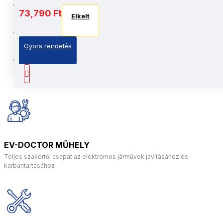
Szuper tartós: Megerősített
73,790 Ft
Elkelt
alumíniumötvözet váz
Tökéletes gyerekeknek: Kefe nélküli motorok,
Gyors rendelés
400W
Intelligens technológia: Alaplap független
áramkörökkel
EV-DOCTOR MŰHELY
Teljes szakértői csapat az elektromos járművek javításához és
karbantartásához