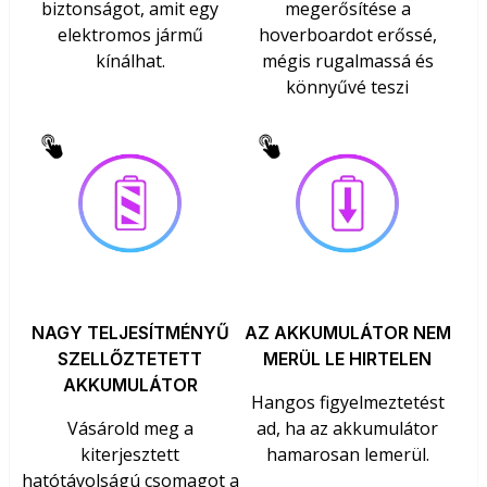
biztonságot, amit egy
megerősítése a
elektromos jármű
hoverboardot erőssé,
kínálhat.
mégis rugalmassá és
könnyűvé teszi
NAGY TELJESÍTMÉNYŰ
AZ AKKUMULÁTOR NEM
SZELLŐZTETETT
MERÜL LE HIRTELEN
AKKUMULÁTOR
Hangos figyelmeztetést
Vásárold meg a
ad, ha az akkumulátor
kiterjesztett
hamarosan lemerül.
hatótávolságú csomagot a