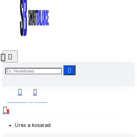
0 Termék(ek) - 0 Ft
0
Üres a kosarad