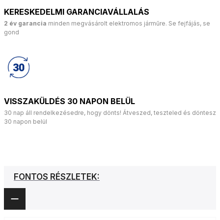
KERESKEDELMI GARANCIAVÁLLALÁS
2 év garancia
minden megvásárolt elektromos járműre. Se fejfájás, se
gond
VISSZAKÜLDÉS 30 NAPON BELÜL
30 nap áll rendelkezésedre, hogy dönts! Átveszed, teszteled és döntesz
30 napon belül
FONTOS RÉSZLETEK: