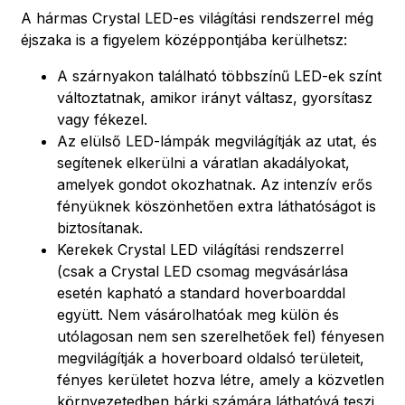
A hármas Crystal LED-es világítási rendszerrel még
éjszaka is a figyelem középpontjába kerülhetsz:
A szárnyakon található többszínű LED-ek színt
változtatnak, amikor irányt váltasz, gyorsítasz
vagy fékezel.
Az elülső LED-lámpák megvilágítják az utat, és
segítenek elkerülni a váratlan akadályokat,
amelyek gondot okozhatnak. Az intenzív erős
fényüknek köszönhetően extra láthatóságot is
biztosítanak.
Kerekek Crystal LED világítási rendszerrel
(csak a Crystal LED csomag megvásárlása
esetén kapható a standard hoverboarddal
együtt. Nem vásárolhatóak meg külön és
utólagosan nem sen szerelhetőek fel) fényesen
megvilágítják a hoverboard oldalsó területeit,
fényes kerületet hozva létre, amely a közvetlen
környezetedben bárki számára láthatóvá teszi.